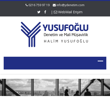
0216 759 97 19
info@ydenetim.com
|
WebMail Erişim