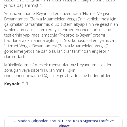
yılında başlanılmıştır.
Yeni hazırlanan e-Beyan sistemi üzerinden “Hizmet Vergisi
Beyannamesi (Banka Muameleleri Vergisi)”nin verilebilmesi için
çalışmaları tamamlanmış olup sistem altyapısının ve geliştirilen
yazılımların canlı sistemlere yüklenmeden önce son kullanıcı
testlerinin yapılması amacıyla “Preprod e-Beyan” ortamı
hazırlanarak kullanıma açılmıştır. Söz konusu sistem yalnızca
“Hizmet Vergisi Beyannamesi (Banka Muameleleri Vergisi)”
gönderme yetkisine sahip kullanıcılar tarafından erişilebilir
durumdadır.
Mükelleflerimiz / meslek mensuplarımız beyanname testleri
sonuçları veya sistem kullanımına ilişkin
önerilerini ebeyantest@gelirler.gov.tr adresine bildirebilirler.
Kaynak:
GİB
Post
←
Maden Çalışanları Zorunlu Ferdi Kaza Sigortası Tarife ve
navigation
Talimatı