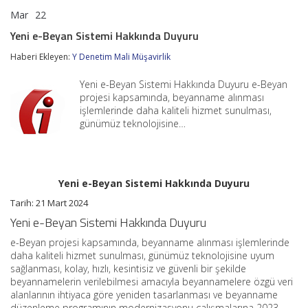
Mar
22
Yeni
yorumlar kapalı
e-
Yeni e-Beyan Sistemi Hakkında Duyuru
Beyan
Sistemi
Haberi Ekleyen:
Y Denetim Mali Müşavirlik
Hakkında
Duyuru
Yeni e-Beyan Sistemi Hakkında Duyuru e-Beyan
için
projesi kapsamında, beyanname alınması
işlemlerinde daha kaliteli hizmet sunulması,
günümüz teknolojisine…
Yeni e-Beyan Sistemi Hakkında Duyuru
Tarih: 21 Mart 2024
Yeni e-Beyan Sistemi Hakkında Duyuru
e-Beyan projesi kapsamında, beyanname alınması işlemlerinde
daha kaliteli hizmet sunulması, günümüz teknolojisine uyum
sağlanması, kolay, hızlı, kesintisiz ve güvenli bir şekilde
beyannamelerin verilebilmesi amacıyla beyannamelere özgü veri
alanlarının ihtiyaca göre yeniden tasarlanması ve beyanname
düzenleme programının modernizasyonu çalışmalarına 2023