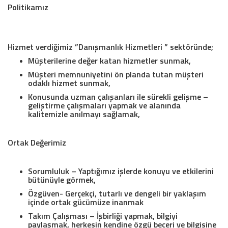
Politikamız
Hizmet verdiğimiz ”Danışmanlık Hizmetleri ” sektöründe;
Müşterilerine değer katan hizmetler sunmak,
Müşteri memnuniyetini ön planda tutan müşteri
odaklı hizmet sunmak,
Konusunda uzman çalışanları ile sürekli gelişme –
geliştirme çalışmaları yapmak ve alanında
kalitemizle anılmayı sağlamak,
Ortak Değerimiz
Sorumluluk – Yaptığımız işlerde konuyu ve etkilerini
bütünüyle görmek,
Özgüven- Gerçekçi, tutarlı ve dengeli bir yaklaşım
içinde ortak gücümüze inanmak
Takım Çalışması – İşbirliği yapmak, bilgiyi
paylaşmak, herkesin kendine özgü beceri ve bilgisine