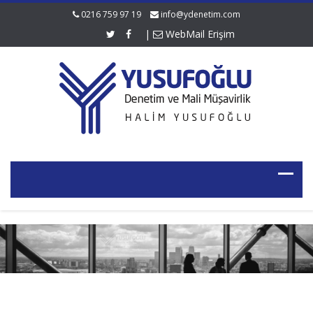
0216 759 97 19
info@ydenetim.com
|
WebMail Erişim