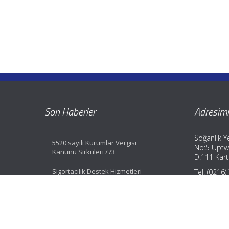
Son Haberler
Adresimi
Soğanlık Ye
5520 sayılı Kurumlar Vergisi
No:5 Uptw
Kanunu Sirküleri /73
D:111 Karta
Sigortacılık Destek Hizmetleri
Tel: (0216
Yönetmeliği Değişti
Fax: (0216
GSM: (0533