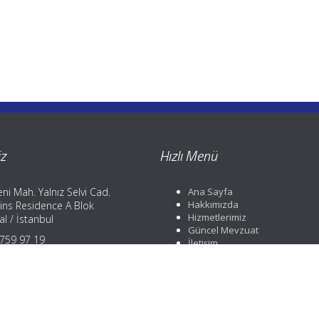
z
Hızlı Menü
ni Mah. Yalnız Selvi Cad.
Ana Sayfa
Hakkımızda
ins Residence A Blok
Hizmetlerimiz
l / İstanbul
Güncel Mevzuat
) 759 97 19
İletişim
) 759 97 19
) 252 88 01