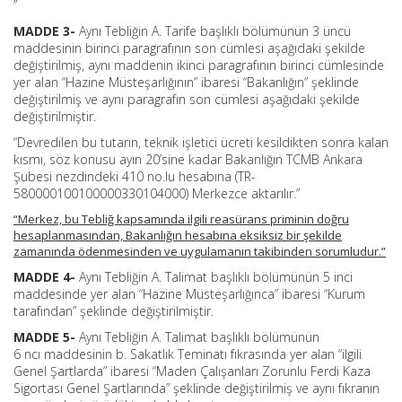
”
MADDE 3-
Aynı Tebliğin A. Tarife başlıklı bölümünün 3 üncü
maddesinin birinci paragrafının son cümlesi aşağıdaki şekilde
değiştirilmiş, aynı maddenin ikinci paragrafının birinci cümlesinde
yer alan “Hazine Müsteşarlığının” ibaresi “Bakanlığın” şeklinde
değiştirilmiş ve aynı paragrafın son cümlesi aşağıdaki şekilde
değiştirilmiştir.
“Devredilen bu tutarın, teknik işletici ücreti kesildikten sonra kalan
kısmı, söz konusu ayın 20’sine kadar Bakanlığın TCMB Ankara
Şubesi nezdindeki 410 no.lu hesabına (TR-
580000100100000330104000) Merkezce aktarılır.”
“Merkez, bu Tebliğ kapsamında ilgili reasürans priminin doğru
hesaplanmasından, Bakanlığın hesabına eksiksiz bir şekilde
zamanında ödenmesinden ve uygulamanın takibinden sorumludur.”
MADDE 4-
Aynı Tebliğin A. Talimat başlıklı bölümünün 5 inci
maddesinde yer alan “Hazine Müsteşarlığınca” ibaresi “Kurum
tarafından” şeklinde değiştirilmiştir.
MADDE 5-
Aynı Tebliğin A. Talimat başlıklı bölümünün
6 ncı maddesinin b. Sakatlık Teminatı fıkrasında yer alan “ilgili
Genel Şartlarda” ibaresi “Maden Çalışanları Zorunlu Ferdi Kaza
Sigortası Genel Şartlarında” şeklinde değiştirilmiş ve aynı fıkranın