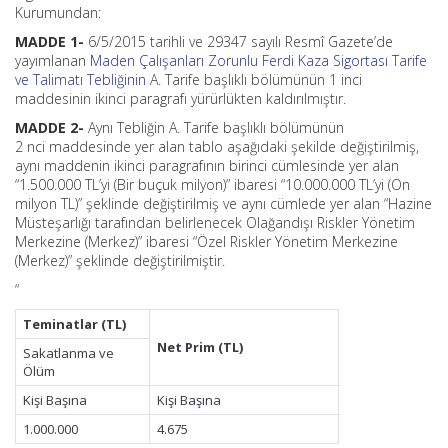
Kurumundan:
MADDE 1-
6/5/2015 tarihli ve 29347 sayılı Resmî Gazete’de
yayımlanan
Maden Çalışanları Zorunlu Ferdi Kaza Sigortası Tarife
ve Talimatı Tebliğinin
A. Tarife başlıklı bölümünün 1 inci
maddesinin ikinci paragrafı yürürlükten kaldırılmıştır.
MADDE 2-
Aynı Tebliğin A. Tarife başlıklı bölümünün
2 nci maddesinde yer alan tablo aşağıdaki şekilde değiştirilmiş,
aynı maddenin ikinci paragrafının birinci cümlesinde yer alan
“1.500.000 TL’yi (Bir buçuk milyon)” ibaresi “10.000.000 TL’yi (On
milyon TL)” şeklinde değiştirilmiş ve aynı cümlede yer alan “Hazine
Müsteşarlığı tarafından belirlenecek Olağandışı Riskler Yönetim
Merkezine (Merkez)” ibaresi “Özel Riskler Yönetim Merkezine
(Merkez)” şeklinde değiştirilmiştir.
“
Teminatlar (TL)
Net Prim (TL)
Sakatlanma ve
Ölüm
Kişi Başına
Kişi Başına
1.000.000
4.675