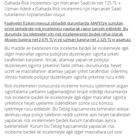
(Sahada Risk İncelemesi İçin Harcanan Saat) ile net 725 TL x
Uzman Adedi x (Sahada Risk İncelemesi İçin Harcanan Saat)
tutarlarının toplamından oluşur.
Faaliyetin fiziken mevcut olmadığı durumlarda, MAPEG’e sunulan
proje temelinde risk incelemesi yapılarak rapor tanzim edilebilir. Bu
durumda, bu işletmeler için risk incelemesinin bedeli nihai olarak
eksper başına net 2.675 TL’yi ve uzman başına net 2.325 TL’yi aşamaz.
Bu madde ile belirlenen risk inceleme bedeli ile incelemeyle ilgili
diğer masraflar sigorta poliçesini düzenleyen sigorta şirketi
tarafından karşılanır. Ancak, atamayı yapan ve poliçeyi
düzenleyen sigorta şirketinin farklı olması durumunda, heyet
ücret ve masraflarının atamayı yapan şirket tarafından ödenmiş
olması halinde poliçeyi düzenleyen sigorta şirketine rücu edilir.
Risk incelemeleri sonucunda inceleme konusu işletmenin asgari
sigortalama şartlarını sağlamadığının tespit edildiği durumlarda
risk inceleme bedeli ile incelemeyle ilgili diğer masraflar sigorta
şirketince heyet üyelerine ödendikten sonra söz konusu
işletmeye rücu edilebilir. Bu Tebliğ kapsamında teminatın askıya
alınması veya poliçe talebinin reddi üzerine aynı heyet tarafından
yapılacak risk incelemeleri bedeli Kurum tarafından ayrıca
belirlenebilir. Kurum bu Tebliğ kapsamında yapılacak risk
inceleme bedeli ile incelemeyle ilgili diğer masraflara üst sınır