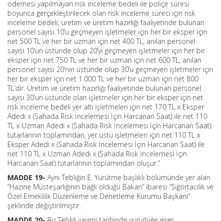
ödemesi yapılmayan risk inceleme bedeli ile poliçe süresi
boyunca gerçekleştirilecek olan risk inceleme süreci için risk
inceleme bedeli; üretim ve üretim hazırlığı faaliyetinde bulunan
personel sayısı 10’u geçmeyen işletmeler için her bir eksper için
net 500 TL ve her bir uzman için net 400 TL, anılan personel
sayısı 10’un üstünde olup 20’yi geçmeyen işletmeler için her bir
eksper için net 750 TL ve her bir uzman için net 600 TL, anılan
personel sayısı 20’nin üstünde olup 30’u geçmeyen işletmeler için
her bir eksper için net 1.000 TL ve her bir uzman için net 800
TL’dir. Üretim ve üretim hazırlığı faaliyetinde bulunan personel
sayısı 30’un üstünde olan işletmeler için her bir eksper için net
risk inceleme bedeli yer altı işletmeleri için net 170 TL x Eksper
Adedi x (Sahada Risk İncelemesi İçin Harcanan Saat) ile net 110
TL x Uzman Adedi x (Sahada Risk İncelemesi İçin Harcanan Saat)
tutarlarının toplamından, yer üstü işletmeleri için net 110 TL x
Eksper Adedi x (Sahada Risk İncelemesi İçin Harcanan Saat) ile
net 110 TL x Uzman Adedi x (Sahada Risk İncelemesi İçin
Harcanan Saat) tutarlarının toplamından oluşur.”
MADDE 19-
Aynı Tebliğin E. Yürütme başlıklı bölümünde yer alan
“Hazine Müsteşarlığının bağlı olduğu Bakan” ibaresi “Sigortacılık ve
Özel Emeklilik Düzenleme ve Denetleme Kurumu Başkanı”
şeklinde değiştirilmiştir.
MADDE 20-
Bu Tebliğ yayımı tarihinde yürürlüğe girer.