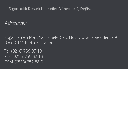
Sigortacılık Destek Hizmetleri Yönetmeliği Değişti
Adresimiz
Soğanlık Yeni Mah. Yalnız Selvi Cad. No:5 Uptwins Residence A
Blok D:111 Kartal / İstanbul
Tel: (0216) 759 97 19
Fax: (0216) 759 97 19
GSM: (0533) 252 88 01
Hızlı Menü
Ana Sayfa
Hakkımızda
Hizmetlerimiz
Güncel Mevzuat
İletişim