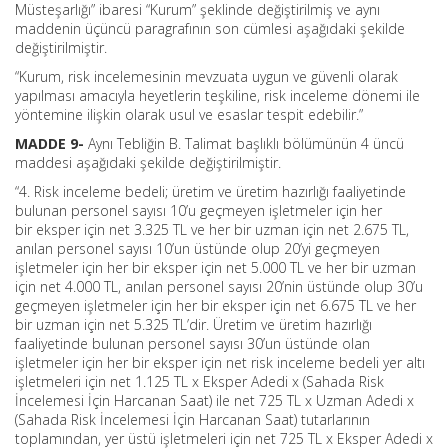
Müsteşarlığı” ibaresi “Kurum” şeklinde değiştirilmiş ve aynı
maddenin üçüncü paragrafının son cümlesi aşağıdaki şekilde
değiştirilmiştir.
“Kurum, risk incelemesinin mevzuata uygun ve güvenli olarak
yapılması amacıyla heyetlerin teşkiline, risk inceleme dönemi ile
yöntemine ilişkin olarak usul ve esaslar tespit edebilir.”
MADDE 9-
Aynı Tebliğin B. Talimat başlıklı bölümünün 4 üncü
maddesi aşağıdaki şekilde değiştirilmiştir.
“4. Risk inceleme bedeli; üretim ve üretim hazırlığı faaliyetinde
bulunan personel sayısı 10’u geçmeyen işletmeler için her
bir eksper için net 3.325 TL ve her bir uzman için net 2.675 TL,
anılan personel sayısı 10’un üstünde olup 20’yi geçmeyen
işletmeler için her bir eksper için net 5.000 TL ve her bir uzman
için net 4.000 TL, anılan personel sayısı 20’nin üstünde olup 30’u
geçmeyen işletmeler için her bir eksper için net 6.675 TL ve her
bir uzman için net 5.325 TL’dir. Üretim ve üretim hazırlığı
faaliyetinde bulunan personel sayısı 30’un üstünde olan
işletmeler için her bir eksper için net risk inceleme bedeli yer altı
işletmeleri için net 1.125 TL x Eksper Adedi x (Sahada Risk
İncelemesi İçin Harcanan Saat) ile net 725 TL x Uzman Adedi x
(Sahada Risk İncelemesi İçin Harcanan Saat) tutarlarının
toplamından, yer üstü işletmeleri için net 725 TL x Eksper Adedi x