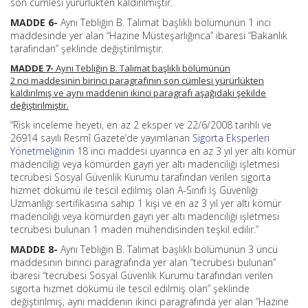
son cümlesi yürürlükten kaldırılmıştır.
MADDE 6-
Aynı Tebliğin B. Talimat başlıklı bölümünün 1 inci
maddesinde yer alan “Hazine Müsteşarlığınca” ibaresi “Bakanlık
tarafından” şeklinde değiştirilmiştir.
MADDE 7-
Aynı Tebliğin B. Talimat başlıklı bölümünün
2 nci maddesinin birinci paragrafının son cümlesi yürürlükten
kaldırılmış ve aynı maddenin ikinci paragrafı aşağıdaki şekilde
değiştirilmiştir.
“Risk inceleme heyeti, en az 2 eksper ve 22/6/2008 tarihli ve
26914 sayılı Resmî Gazete’de yayımlanan
Sigorta Eksperleri
Yönetmeliğinin
18 inci maddesi uyarınca en az 3 yıl yer altı kömür
madenciliği veya kömürden gayri yer altı madenciliği işletmesi
tecrübesi Sosyal Güvenlik Kurumu tarafından verilen sigorta
hizmet dökümü ile tescil edilmiş olan A-Sınıfı İş Güvenliği
Uzmanlığı sertifikasına sahip 1 kişi ve en az 3 yıl yer altı kömür
madenciliği veya kömürden gayri yer altı madenciliği işletmesi
tecrübesi bulunan 1 maden mühendisinden teşkil edilir.”
MADDE 8-
Aynı Tebliğin B. Talimat başlıklı bölümünün 3 üncü
maddesinin birinci paragrafında yer alan “tecrübesi bulunan”
ibaresi “tecrübesi Sosyal Güvenlik Kurumu tarafından verilen
sigorta hizmet dökümü ile tescil edilmiş olan” şeklinde
değiştirilmiş, aynı maddenin ikinci paragrafında yer alan “Hazine