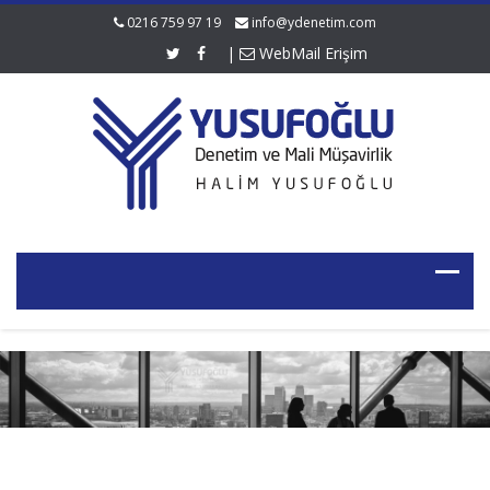
0216 759 97 19
info@ydenetim.com
|
WebMail Erişim