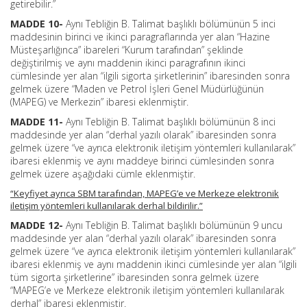
getirebilir.”
MADDE 10-
Aynı Tebliğin B. Talimat başlıklı bölümünün 5 inci
maddesinin birinci ve ikinci paragraflarında yer alan “Hazine
Müsteşarlığınca” ibareleri “Kurum tarafından” şeklinde
değiştirilmiş ve aynı maddenin ikinci paragrafının ikinci
cümlesinde yer alan “ilgili sigorta şirketlerinin” ibaresinden sonra
gelmek üzere “Maden ve Petrol İşleri Genel Müdürlüğünün
(MAPEG) ve Merkezin” ibaresi eklenmiştir.
MADDE 11-
Aynı Tebliğin B. Talimat başlıklı bölümünün 8 inci
maddesinde yer alan “derhal yazılı olarak” ibaresinden sonra
gelmek üzere “ve ayrıca elektronik iletişim yöntemleri kullanılarak”
ibaresi eklenmiş ve aynı maddeye birinci cümlesinden sonra
gelmek üzere aşağıdaki cümle eklenmiştir.
“Keyfiyet ayrıca SBM tarafından, MAPEG’e ve Merkeze elektronik
iletişim yöntemleri kullanılarak derhal bildirilir.”
MADDE 12-
Aynı Tebliğin B. Talimat başlıklı bölümünün 9 uncu
maddesinde yer alan “derhal yazılı olarak” ibaresinden sonra
gelmek üzere “ve ayrıca elektronik iletişim yöntemleri kullanılarak”
ibaresi eklenmiş ve aynı maddenin ikinci cümlesinde yer alan “ilgili
tüm sigorta şirketlerine” ibaresinden sonra gelmek üzere
“MAPEG’e ve Merkeze elektronik iletişim yöntemleri kullanılarak
derhal” ibaresi eklenmiştir.