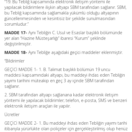
“19. Bu Tebliğ kapsamında elektronik iletişim yöntemi ile
yapılacak bildirimlere ilişkin altyapı SBM tarafından sağlanır. SBM,
bu Tebliğ kapsamında sağlamakla yükümlü olduğu altyapının
güncellenmesinden ve kesintisiz bir şekilde sunulmasından
sorumludur.”
MADDE 17-
Aynı Tebliğin C. Usul ve Esaslar başlıklı bölümünde
yer alan “Hazine Müsteşarlığı” ibaresi “Kurum” şeklinde
değiştirilmiştir.
MADDE 18-
Aynı Tebliğe aşağıdaki geçici maddeler eklenmiştir.
“Bildirimler
GEÇİCİ MADDE 1- 1. B. Talimat başlıklı bölümün 19 uncu
maddesi kapsamındaki altyapı, bu maddeyi ihdas eden Tebliğin
yayımı tarihini müteakip en geç 3 ay içinde SBM tarafından
sağlanır.
2. SBM tarafından altyapı sağlanana kadar elektronik iletişim
yöntemi ile yapılacak bildirimler; telefon, e-posta, SMS ve benzeri
elektronik iletişim araçları ile yapılır.
Ücretler
GEÇİCİ MADDE 2- 1. Bu maddeyi ihdas eden Tebliğin yayımı tarihi
itibarıyla yürürlükte olan poliçeler için gerçekleştirilmiş olup henüz