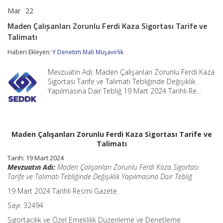
Mar
22
Maden
yorumlar kapalı
Çalışanları
Maden Çalışanları Zorunlu Ferdi Kaza Sigortası Tarife ve
Zorunlu
Talimatı
Ferdi
Kaza
Haberi Ekleyen:
Y Denetim Mali Müşavirlik
Sigortası
Tarife
ve
Mevzuatın Adı: Maden Çalışanları Zorunlu Ferdi Kaza
Talimatı
Sigortası Tarife ve Talimatı Tebliğinde Değişiklik
için
Yapılmasına Dair Tebliğ 19 Mart 2024 Tarihli Re…
Maden Çalışanları Zorunlu Ferdi Kaza Sigortası Tarife ve
Talimatı
Tarih: 19 Mart 2024
Mevzuatın Adı:
Maden Çalışanları Zorunlu Ferdi Kaza Sigortası
Tarife ve Talimatı Tebliğinde Değişiklik Yapılmasına Dair Tebliğ
19 Mart 2024 Tarihli Resmi Gazete
Sayı: 32494
Sigortacılık ve Özel Emeklilik Düzenleme ve Denetleme