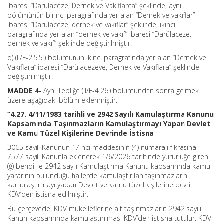
ibaresi “Darülaceze, Dernek ve Vakıflarca” şeklinde, aynı
bölümünün birinci paragrafında yer alan “Dernek ve vakıflar”
ibaresi “Darülaceze, dernek ve vakıflar” şeklinde, ikinci
paragrafında yer alan “dernek ve vakıf” ibaresi “Darülaceze,
dernek ve vakıf” şeklinde değiştirilmiştir.
d) (II/F-2.5.5.) bölümünün ikinci paragrafında yer alan “Dernek ve
Vakıflara” ibaresi “Darülacezeye, Dernek ve Vakıflara” şeklinde
değiştirilmiştir.
MADDE 4-
Aynı Tebliğe (II/F-4.26.) bölümünden sonra gelmek
üzere aşağıdaki bölüm eklenmiştir.
“4.27. 4/11/1983 tarihli ve 2942 Sayılı Kamulaştırma Kanunu
Kapsamında Taşınmazların Kamulaştırmayı Yapan Devlet
ve Kamu Tüzel Kişilerine Devrinde İstisna
3065 sayılı Kanunun 17 nci maddesinin (4) numaralı fıkrasına
7577 sayılı Kanunla eklenerek 1/6/2026 tarihinde yürürlüğe giren
(ğ) bendi ile 2942 sayılı Kamulaştırma Kanunu kapsamında kamu
yararının bulunduğu hallerde kamulaştırılan taşınmazların
kamulaştırmayı yapan Devlet ve kamu tüzel kişilerine devri
KDV’den istisna edilmiştir.
Bu çerçevede, KDV mükelleflerine ait taşınmazların 2942 sayılı
Kanun kapsamında kamulaştırılması KDV’den istisna tutulur, KDV