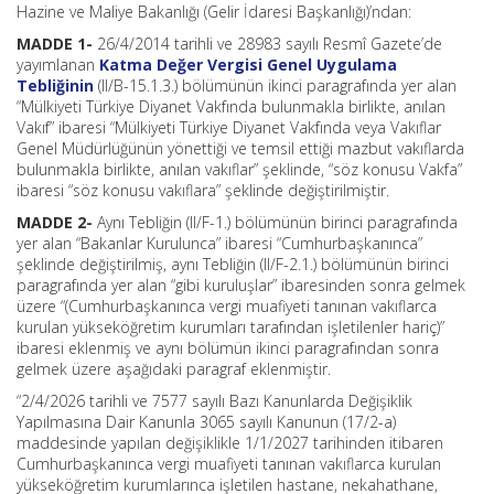
Hazine ve Maliye Bakanlığı (Gelir İdaresi Başkanlığı)’ndan:
MADDE 1-
26/4/2014 tarihli ve 28983 sayılı Resmî Gazete’de
yayımlanan
Katma Değer Vergisi Genel Uygulama
Tebliğinin
(II/B-15.1.3.) bölümünün ikinci paragrafında yer alan
“Mülkiyeti Türkiye Diyanet Vakfında bulunmakla birlikte, anılan
Vakıf” ibaresi “Mülkiyeti Türkiye Diyanet Vakfında veya Vakıflar
Genel Müdürlüğünün yönettiği ve temsil ettiği mazbut vakıflarda
bulunmakla birlikte, anılan vakıflar” şeklinde, “söz konusu Vakfa”
ibaresi “söz konusu vakıflara” şeklinde değiştirilmiştir.
MADDE 2-
Aynı Tebliğin (II/F-1.) bölümünün birinci paragrafında
yer alan “Bakanlar Kurulunca” ibaresi “Cumhurbaşkanınca”
şeklinde değiştirilmiş, aynı Tebliğin (II/F-2.1.) bölümünün birinci
paragrafında yer alan “gibi kuruluşlar” ibaresinden sonra gelmek
üzere “(Cumhurbaşkanınca vergi muafiyeti tanınan vakıflarca
kurulan yükseköğretim kurumları tarafından işletilenler hariç)”
ibaresi eklenmiş ve aynı bölümün ikinci paragrafından sonra
gelmek üzere aşağıdaki paragraf eklenmiştir.
“2/4/2026 tarihli ve 7577 sayılı Bazı Kanunlarda Değişiklik
Yapılmasına Dair Kanunla 3065 sayılı Kanunun (17/2-a)
maddesinde yapılan değişiklikle 1/1/2027 tarihinden itibaren
Cumhurbaşkanınca vergi muafiyeti tanınan vakıflarca kurulan
yükseköğretim kurumlarınca işletilen hastane, nekahathane,