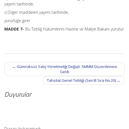
yayımı tarihinde,
c) Diğer maddeleri yayımı tarihinde,
yürürlüğe girer.
MADDE 7-
Bu Tebliğ hükümlerini Hazine ve Maliye Bakanı yürütür.
Post
←
Gümrüksüz Satış Yönetmeliği Değişti: SMMM Düzenlemesi
navigation
Geldi
Tahsilat Genel Tebliği (Seri:B Sıra No:20)
→
Duyurular
Duyuru bulunamadı.