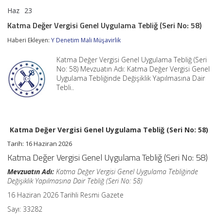
Haz
23
Katma
yorumlar kapalı
Değer
Katma Değer Vergisi Genel Uygulama Tebliğ (Seri No: 58)
Vergisi
Genel
Haberi Ekleyen:
Y Denetim Mali Müşavirlik
Uygulama
Tebliğ
Katma Değer Vergisi Genel Uygulama Tebliğ (Seri
(Seri
No:
No: 58) Mevzuatın Adı: Katma Değer Vergisi Genel
58)
Uygulama Tebliğinde Değişiklik Yapılmasına Dair
için
Tebli..
Katma Değer Vergisi Genel Uygulama Tebliğ (Seri No: 58)
Tarih:
16 Haziran 2026
Katma Değer Vergisi Genel Uygulama Tebliğ (Seri No: 58)
Mevzuatın Adı:
Katma Değer Vergisi Genel Uygulama Tebliğinde
Değişiklik Yapılmasına Dair Tebliğ (Seri No: 58)
16 Haziran 2026 Tarihli Resmi Gazete
Sayı: 33282