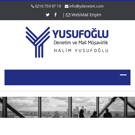
0216 759 97 19
info@ydenetim.com
|
WebMail Erişim