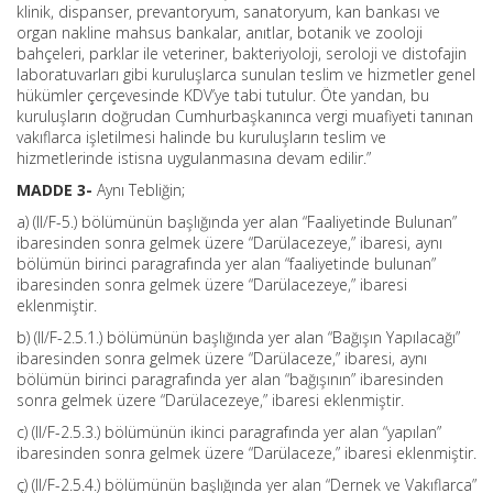
klinik, dispanser, prevantoryum, sanatoryum, kan bankası ve
organ nakline mahsus bankalar, anıtlar, botanik ve zooloji
bahçeleri, parklar ile veteriner, bakteriyoloji, seroloji ve distofajin
laboratuvarları gibi kuruluşlarca sunulan teslim ve hizmetler genel
hükümler çerçevesinde KDV’ye tabi tutulur. Öte yandan, bu
kuruluşların doğrudan Cumhurbaşkanınca vergi muafiyeti tanınan
vakıflarca işletilmesi halinde bu kuruluşların teslim ve
hizmetlerinde istisna uygulanmasına devam edilir.”
MADDE 3-
Aynı Tebliğin;
a) (II/F-5.) bölümünün başlığında yer alan “Faaliyetinde Bulunan”
ibaresinden sonra gelmek üzere “Darülacezeye,” ibaresi, aynı
bölümün birinci paragrafında yer alan “faaliyetinde bulunan”
ibaresinden sonra gelmek üzere “Darülacezeye,” ibaresi
eklenmiştir.
b) (II/F-2.5.1.) bölümünün başlığında yer alan “Bağışın Yapılacağı”
ibaresinden sonra gelmek üzere “Darülaceze,” ibaresi, aynı
bölümün birinci paragrafında yer alan “bağışının” ibaresinden
sonra gelmek üzere “Darülacezeye,” ibaresi eklenmiştir.
c) (II/F-2.5.3.) bölümünün ikinci paragrafında yer alan “yapılan”
ibaresinden sonra gelmek üzere “Darülaceze,” ibaresi eklenmiştir.
ç) (II/F-2.5.4.) bölümünün başlığında yer alan “Dernek ve Vakıflarca”