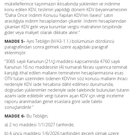
mükelleflerince taşınmazın iktisabında yüklenilen ve indirime
konu edilen KDV, teslimin yapıldığı dönem KDV beyannamesinin
“Daha Önce İndirim Konusu Yapılan KDV’nin İlavesi” satırı
aracılığıyla indirim hesaplarından çıkarılır. İndirim hesaplarından
çıkarılan KDV gelir veya kurumlar vergisi matrahının tespitinde
gider veya maliyet olarak dikkate alınır.”
MADDE 5-
Aynı Tebliğin (IV/A3-1.1.) bölümünün dördüncü
paragrafından sonra gelmek üzere aşağıdaki paragraf
eklenmiştir.
“3065 sayılı Kanunun (21/ç) maddesi kapsamında 4760 sayılı
Kanunun 16 ncı maddesinin (4) numaralı fıkrası uyarınca teminat
karşılığı ithal edilen malların teminatının hesaplanmasına esas
ÖTV tutarı üzerinden ödenen KDV’nin söz konusu malların ihracı
nedeniyle KDV iade hesabına dâhil edilmesi durumunda,
doğrudan yüklenimler nedeniyle iade talebinde bulunulan tutarın
azami iade edilebilir vergi tutarını aşan KDV için vergi inceleme
raporu aranmadan genel esaslara göre iade talebi
sonuçlandırılır.”
MADDE 6-
Bu Tebliğin;
a) 2 nci maddesi 1/1/2027 tarihinde,
b) 4 üncü maddesi 1/6/2026 tarihinden geçerli olmak üzere