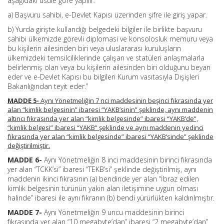
aşağıdaki usule göre yapılır:
a) Başvuru sahibi, e-Devlet Kapısı üzerinden şifre ile giriş yapar.
b) Yurda girişte kullandığı belgedeki bilgiler ile birlikte başvuru
sahibi ülkemizde görevli diplomasi ve konsolosluk memuru veya
bu kişilerin ailesinden biri veya uluslararası kuruluşların
ülkemizdeki temsilciliklerinde çalışan ve statüleri anlaşmalarla
belirlenmiş olan veya bu kişilerin ailesinden biri olduğunu beyan
eder ve e-Devlet Kapısı bu bilgileri Kurum vasıtasıyla Dışişleri
Bakanlığından teyit eder.”
MADDE 5-
Aynı Yönetmeliğin 7 nci maddesinin beşinci fıkrasında yer
alan “kimlik belgesinin” ibaresi “YAKB’sinin” şeklinde, aynı maddenin
altıncı fıkrasında yer alan “kimlik belgesinde” ibaresi “YAKB’de”,
“kimlik belgesi” ibaresi “YAKB” şeklinde ve aynı maddenin yedinci
fıkrasında yer alan “kimlik belgesinde” ibaresi “YAKB’sinde” şeklinde
değiştirilmiştir.
MADDE 6-
Aynı Yönetmeliğin 8 inci maddesinin birinci fıkrasında
yer alan “TCKK’si” ibaresi “TEKB’si” şeklinde değiştirilmiş, aynı
maddenin ikinci fıkrasının (a) bendinde yer alan “İbraz edilen
kimlik belgesinin türünün yakın alan iletişimine uygun olması
halinde” ibaresi ile aynı fıkranın (b) bendi yürürlükten kaldırılmıştır.
MADDE 7-
Aynı Yönetmeliğin 9 uncu maddesinin birinci
fıkrasında yer alan “10 megabyte’dan” ibaresi “2 megabyte’dan”