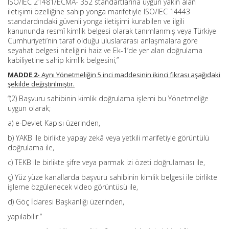
ISO/IEC 21481/ECMA- 352 standartlarına uygun yakın alan
iletişimi özelliğine sahip yonga marifetiyle ISO/IEC 14443
standardındaki güvenli yonga iletişimi kurabilen ve ilgili
kanununda resmî kimlik belgesi olarak tanımlanmış veya Türkiye
Cumhuriyeti’nin taraf olduğu uluslararası anlaşmalara göre
seyahat belgesi niteliğini haiz ve Ek-1’de yer alan doğrulama
kabiliyetine sahip kimlik belgesini,”
MADDE 2-
Aynı Yönetmeliğin 5 inci maddesinin ikinci fıkrası aşağıdaki
şekilde değiştirilmiştir.
“(2) Başvuru sahibinin kimlik doğrulama işlemi bu Yönetmeliğe
uygun olarak;
a) e-Devlet Kapısı üzerinden,
b) YAKB ile birlikte yapay zekâ veya yetkili marifetiyle görüntülü
doğrulama ile,
c) TEKB ile birlikte şifre veya parmak izi özeti doğrulaması ile,
ç) Yüz yüze kanallarda başvuru sahibinin kimlik belgesi ile birlikte
işleme özgülenecek video görüntüsü ile,
d) Göç İdaresi Başkanlığı üzerinden,
yapılabilir.”