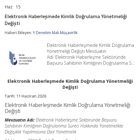
Haz
15
Elektronik
yorumlar kapalı
Haberleşmede
Elektronik Haberleşmede Kimlik Doğrulama Yönetmeliği
Kimlik
Değişti
Doğrulama
Yönetmeliği
Haberi Ekleyen:
Y Denetim Mali Müşavirlik
Değişti
için
Elektronik Haberleşmede Kimlik Doğrulama
Yönetmeliği Değişti Mevzuatın
Adı: Elektronik Haberleşme Sektöründe
Başvuru Sahibinin Kimliğinin Doğrulanma S…
Elektronik Haberleşmede Kimlik Doğrulama Yönetmeliği
Değişti
Tarih:
11 Haziran 2026
Elektronik Haberleşmede Kimlik Doğrulama Yönetmeliği
Değişti
Mevzuatın Adı:
Elektronik Haberleşme Sektöründe Başvuru
Sahibinin Kimliğinin Doğrulanma Süreci Hakkında Yönetmelikte
Değişiklik Yapılmasına Dair Yönetmelik