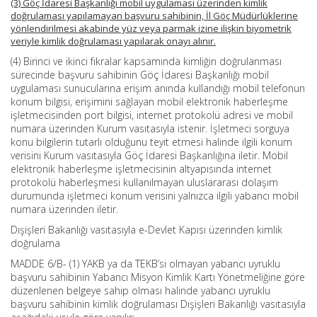
(3) Göç İdaresi Başkanlığı mobil uygulaması üzerinden kimlik
doğrulaması yapılamayan başvuru sahibinin, İl Göç Müdürlüklerine
yönlendirilmesi akabinde yüz veya parmak izine ilişkin biyometrik
veriyle kimlik doğrulaması yapılarak onayı alınır.
(4) Birinci ve ikinci fıkralar kapsamında kimliğin doğrulanması
sürecinde başvuru sahibinin Göç İdaresi Başkanlığı mobil
uygulaması sunucularına erişim anında kullandığı mobil telefonun
konum bilgisi, erişimini sağlayan mobil elektronik haberleşme
işletmecisinden port bilgisi, internet protokolü adresi ve mobil
numara üzerinden Kurum vasıtasıyla istenir. İşletmeci sorguya
konu bilgilerin tutarlı olduğunu teyit etmesi halinde ilgili konum
verisini Kurum vasıtasıyla Göç İdaresi Başkanlığına iletir. Mobil
elektronik haberleşme işletmecisinin altyapısında internet
protokolü haberleşmesi kullanılmayan uluslararası dolaşım
durumunda işletmeci konum verisini yalnızca ilgili yabancı mobil
numara üzerinden iletir.
Dışişleri Bakanlığı vasıtasıyla e-Devlet Kapısı üzerinden kimlik
doğrulama
MADDE 6/B- (1) YAKB ya da TEKB’si olmayan yabancı uyruklu
başvuru sahibinin Yabancı Misyon Kimlik Kartı Yönetmeliğine göre
düzenlenen belgeye sahip olması halinde yabancı uyruklu
başvuru sahibinin kimlik doğrulaması Dışişleri Bakanlığı vasıtasıyla