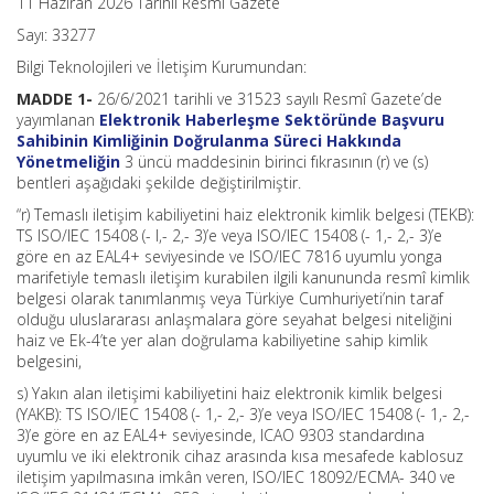
11 Haziran 2026 Tarihli Resmi Gazete
Sayı: 33277
Bilgi Teknolojileri ve İletişim Kurumundan:
MADDE 1-
26/6/2021 tarihli ve 31523 sayılı Resmî Gazete’de
yayımlanan
Elektronik Haberleşme Sektöründe Başvuru
Sahibinin Kimliğinin Doğrulanma Süreci Hakkında
Yönetmeliğin
3 üncü maddesinin birinci fıkrasının (r) ve (s)
bentleri aşağıdaki şekilde değiştirilmiştir.
“r) Temaslı iletişim kabiliyetini haiz elektronik kimlik belgesi (TEKB):
TS ISO/IEC 15408 (- l,- 2,- 3)’e veya ISO/IEC 15408 (- 1,- 2,- 3)’e
göre en az EAL4+ seviyesinde ve ISO/IEC 7816 uyumlu yonga
marifetiyle temaslı iletişim kurabilen ilgili kanununda resmî kimlik
belgesi olarak tanımlanmış veya Türkiye Cumhuriyeti’nin taraf
olduğu uluslararası anlaşmalara göre seyahat belgesi niteliğini
haiz ve Ek-4’te yer alan doğrulama kabiliyetine sahip kimlik
belgesini,
s) Yakın alan iletişimi kabiliyetini haiz elektronik kimlik belgesi
(YAKB): TS ISO/IEC 15408 (- 1,- 2,- 3)’e veya ISO/IEC 15408 (- 1,- 2,-
3)’e göre en az EAL4+ seviyesinde, ICAO 9303 standardına
uyumlu ve iki elektronik cihaz arasında kısa mesafede kablosuz
iletişim yapılmasına imkân veren, ISO/IEC 18092/ECMA- 340 ve