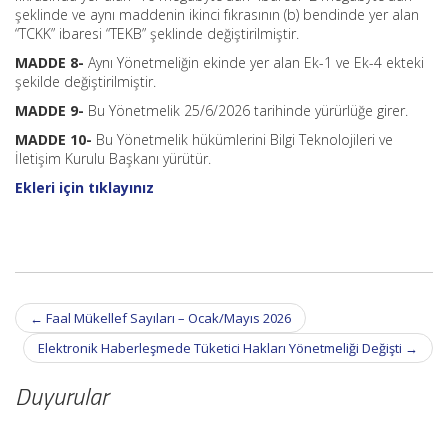
şeklinde ve aynı maddenin ikinci fıkrasının (b) bendinde yer alan
“TCKK” ibaresi “TEKB” şeklinde değiştirilmiştir.
MADDE 8-
Aynı Yönetmeliğin ekinde yer alan Ek-1 ve Ek-4 ekteki
şekilde değiştirilmiştir.
MADDE 9-
Bu Yönetmelik 25/6/2026 tarihinde yürürlüğe girer.
MADDE 10-
Bu Yönetmelik hükümlerini Bilgi Teknolojileri ve
İletişim Kurulu Başkanı yürütür.
Ekleri için tıklayınız
Post
←
Faal Mükellef Sayıları – Ocak/Mayıs 2026
navigation
Elektronik Haberleşmede Tüketici Hakları Yönetmeliği Değişti
→
Duyurular