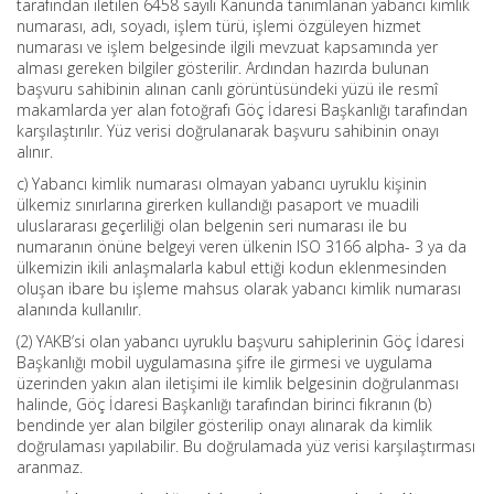
tarafından iletilen 6458 sayılı Kanunda tanımlanan yabancı kimlik
numarası, adı, soyadı, işlem türü, işlemi özgüleyen hizmet
numarası ve işlem belgesinde ilgili mevzuat kapsamında yer
alması gereken bilgiler gösterilir. Ardından hazırda bulunan
başvuru sahibinin alınan canlı görüntüsündeki yüzü ile resmî
makamlarda yer alan fotoğrafı Göç İdaresi Başkanlığı tarafından
karşılaştırılır. Yüz verisi doğrulanarak başvuru sahibinin onayı
alınır.
c) Yabancı kimlik numarası olmayan yabancı uyruklu kişinin
ülkemiz sınırlarına girerken kullandığı pasaport ve muadili
uluslararası geçerliliği olan belgenin seri numarası ile bu
numaranın önüne belgeyi veren ülkenin ISO 3166 alpha- 3 ya da
ülkemizin ikili anlaşmalarla kabul ettiği kodun eklenmesinden
oluşan ibare bu işleme mahsus olarak yabancı kimlik numarası
alanında kullanılır.
(2) YAKB’si olan yabancı uyruklu başvuru sahiplerinin Göç İdaresi
Başkanlığı mobil uygulamasına şifre ile girmesi ve uygulama
üzerinden yakın alan iletişimi ile kimlik belgesinin doğrulanması
halinde, Göç İdaresi Başkanlığı tarafından birinci fıkranın (b)
bendinde yer alan bilgiler gösterilip onayı alınarak da kimlik
doğrulaması yapılabilir. Bu doğrulamada yüz verisi karşılaştırması
aranmaz.