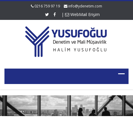
0216 759 97 19
info@ydenetim.com
|
WebMail Erişim