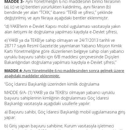
MADDE 3-
Aynı Yönetmeliğin 6 ncı maddesinin birinci fıkrasının
(a), (c) ve (ç) bentleri yürürlükten kaldırılmış, aynı fıkranın (b)
bendinde yer alan “TCKK,” ibaresi “TEKB ve şifresi,” şeklinde
değiştirilmiş ve aynı fıkraya aşağıdaki bentler eklenmiştir.
“d) YAKB’lerin e-Devlet Kapısı mobil uygulaması vasıtasıyla yakın
alan iletişimi ile doğrulama yapılması kaydıyla e-Devlet şifresi,
e) YAKB ya da TEKB’ye sahip olmayan ve 24/7/2013 tarihli ve
28717 sayılı Resmî Gazete’de yayımlanan Yabancı Misyon Kimlik
Kartı Yönetmeliğine göre düzenlenen belgeye sahip olan yabancı
uyruklu başvuru sahibi için 6/B maddesi çerçevesinde Dışişleri
Bakanlığından doğrulama yapılması kaydıyla e-Devlet şifresi,”
MADDE 4-
Aynı Yönetmeliğe 6 ncı maddesinden sonra gelmek üzere
aşağıdaki maddeler eklenmiştir.
“Göç İdaresi Başkanlığı üzerinden kimlik doğrulama
MADDE 6/A- (1) YAKB ya da TEKB’si olmayan yabancı uyruklu
başvuru sahiplerinin kimliğinin doğrulanması Göç İdaresi
Başkanlığı vasıtasıyla aşağıdaki usullerle yapılır:
a) Başvuru sahibi, Göç İdaresi Başkanlığı mobil uygulamasına giriş
yapar.
b) Giriş yapan başvuru sahibine; Kurum vasıtasıyla işletmeci