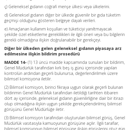
ç) Geleneksel gıdanın coğrafi menşe ülkesi veya ülkelerini.
d) Geleneksel gıdanın diğer bir ülkede güvenilir bir gıda tüketim
geçmişi olduğunu gösteren belgeye dayalı verileri.
e) Amaçlanan kullanım koşulları ve tüketiciyi yanıltmayacak
şekilde özel etiketleme gereklilikleri ile ilgili öneri veya bu bilgilerin
gerekli olmadığına ilişkin doğrulanabilir bir gerekçeyi.
Diğer bir ülkeden gelen geleneksel gıdanın piyasaya arz
edilmesine ilişkin bildirim prosedürü
MADDE 14-
(1) 13 üncü madde kapsamında sunulan bir bildirim,
Genel Müdürlük tarafından kırk beş iş günü içerisinde yapılan
kontrolün ardından geçerli bulunursa, değerlendirilmek üzere
bilimsel komisyona iletilir.
(2) Bilimsel komisyon, birinci fıkraya uygun olarak geçerli bulunan
bildirimin Genel Müdürlük tarafından iletildiği tarihten itibaren
dört ay içerisinde, geleneksel gıdanın güvenilirliğine dair bir itirazı
olup olmadığına ilişkin uygun şekilde gerekçelendirilmiş bilimsel
görüşünü Genel Müdürlüğe iletir.
(3) Bilimsel komisyon tarafından oluşturulan bilimsel görüş, Genel
Müdürlük vasıtasıyla kamuoyunun görüşüne açılır. İlgili taraflar,
bilimsel komisyonun bilimsel görüşüne ilişkin görüşlerini otuz gün