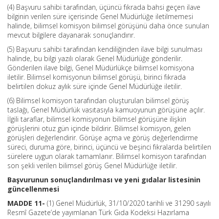
(4) Başvuru sahibi tarafından, üçüncü fıkrada bahsi geçen ilave
bilginin verilen süre içerisinde Genel Müdürlüğe iletilmemesi
halinde, bilimsel komisyon bilimsel görüşünü daha önce sunulan
mevcut bilgilere dayanarak sonuçlandırır.
(5) Başvuru sahibi tarafından kendiliğinden ilave bilgi sunulması
halinde, bu bilgi yazılı olarak Genel Müdürlüğe gönderilir.
Gönderilen ilave bilgi, Genel Müdürlükçe bilimsel komisyona
iletilir. Bilimsel komisyonun bilimsel görüşü, birinci fıkrada
belirtilen dokuz aylık süre içinde Genel Müdürlüğe iletilir.
(6) Bilimsel komisyon tarafından oluşturulan bilimsel görüş
taslağı, Genel Müdürlük vasıtasıyla kamuoyunun görüşüne açılır.
İlgili taraflar, bilimsel komisyonun bilimsel görüşüne ilişkin
görüşlerini otuz gün içinde bildirir. Bilimsel komisyon, gelen
görüşleri değerlendirir. Görüşe açma ve görüş değerlendirme
süreci, duruma göre, birinci, üçüncü ve beşinci fıkralarda belirtilen
sürelere uygun olarak tamamlanır. Bilimsel komisyon tarafından
son şekli verilen bilimsel görüş Genel Müdürlüğe iletilir.
Başvurunun sonuçlandırılması ve yeni gıdalar listesinin
güncellenmesi
MADDE 11-
(1) Genel Müdürlük, 31/10/2020 tarihli ve 31290 sayılı
Resmî Gazete’de yayımlanan Türk Gıda Kodeksi Hazırlama