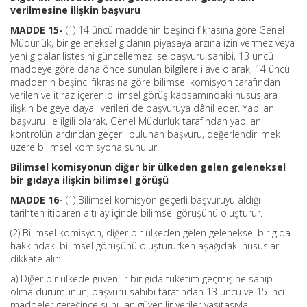
verilmesine ilişkin başvuru
MADDE 15-
(1) 14 üncü maddenin beşinci fıkrasına göre Genel
Müdürlük, bir geleneksel gıdanın piyasaya arzına izin vermez veya
yeni gıdalar listesini güncellemez ise başvuru sahibi, 13 üncü
maddeye göre daha önce sunulan bilgilere ilave olarak, 14 üncü
maddenin beşinci fıkrasına göre bilimsel komisyon tarafından
verilen ve itiraz içeren bilimsel görüş kapsamındaki hususlara
ilişkin belgeye dayalı verileri de başvuruya dâhil eder. Yapılan
başvuru ile ilgili olarak, Genel Müdürlük tarafından yapılan
kontrolün ardından geçerli bulunan başvuru, değerlendirilmek
üzere bilimsel komisyona sunulur.
Bilimsel komisyonun diğer bir ülkeden gelen geleneksel
bir gıdaya ilişkin bilimsel görüşü
MADDE 16-
(1) Bilimsel komisyon geçerli başvuruyu aldığı
tarihten itibaren altı ay içinde bilimsel görüşünü oluşturur.
(2) Bilimsel komisyon, diğer bir ülkeden gelen geleneksel bir gıda
hakkındaki bilimsel görüşünü oluştururken aşağıdaki hususları
dikkate alır:
a) Diğer bir ülkede güvenilir bir gıda tüketim geçmişine sahip
olma durumunun, başvuru sahibi tarafından 13 üncü ve 15 inci
maddeler gereğince sunulan güvenilir veriler vasıtasıyla