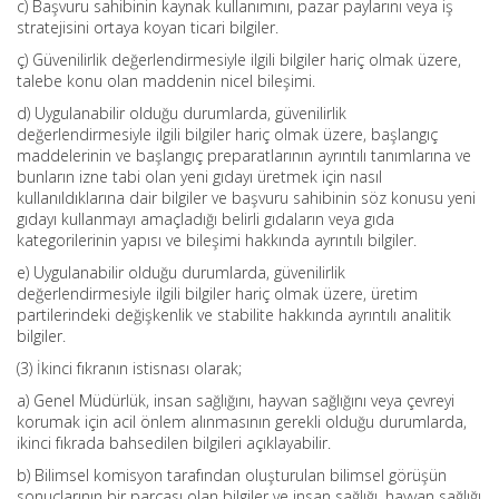
c) Başvuru sahibinin kaynak kullanımını, pazar paylarını veya iş
stratejisini ortaya koyan ticari bilgiler.
ç) Güvenilirlik değerlendirmesiyle ilgili bilgiler hariç olmak üzere,
talebe konu olan maddenin nicel bileşimi.
d) Uygulanabilir olduğu durumlarda, güvenilirlik
değerlendirmesiyle ilgili bilgiler hariç olmak üzere, başlangıç
maddelerinin ve başlangıç preparatlarının ayrıntılı tanımlarına ve
bunların izne tabi olan yeni gıdayı üretmek için nasıl
kullanıldıklarına dair bilgiler ve başvuru sahibinin söz konusu yeni
gıdayı kullanmayı amaçladığı belirli gıdaların veya gıda
kategorilerinin yapısı ve bileşimi hakkında ayrıntılı bilgiler.
e) Uygulanabilir olduğu durumlarda, güvenilirlik
değerlendirmesiyle ilgili bilgiler hariç olmak üzere, üretim
partilerindeki değişkenlik ve stabilite hakkında ayrıntılı analitik
bilgiler.
(3) İkinci fıkranın istisnası olarak;
a) Genel Müdürlük, insan sağlığını, hayvan sağlığını veya çevreyi
korumak için acil önlem alınmasının gerekli olduğu durumlarda,
ikinci fıkrada bahsedilen bilgileri açıklayabilir.
b) Bilimsel komisyon tarafından oluşturulan bilimsel görüşün
sonuçlarının bir parçası olan bilgiler ve insan sağlığı, hayvan sağlığı