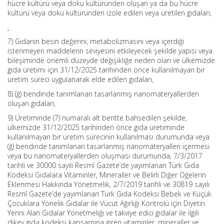
hücre kültürü veya doku kültüründen oluşan ya da bu hücre
kültürü veya doku kültüründen izole edilen veya üretilen gıdaları,
7) Gıdanın besin değerini, metabolizmasını veya içerdiği
istenmeyen maddelerin seviyesini etkileyecek şekilde yapısı veya
bileşiminde önemli düzeyde değişikliğe neden olan ve ülkemizde
gıda üretimi için 31/12/2025 tarihinden önce kullanılmayan bir
üretim süreci uygulanarak elde edilen gıdaları,
8) (ğ) bendinde tanımlanan tasarlanmış nanomateryallerden
oluşan gıdaları,
9) Üretiminde (7) numaralı alt bentte bahsedilen şekilde,
ülkemizde 31/12/2025 tarihinden önce gıda üretiminde
kullanılmayan bir üretim sürecinin kullanılması durumunda veya
(ğ) bendinde tanımlanan tasarlanmış nanomateryalleri içermesi
veya bu nanomateryallerden oluşması durumunda, 7/3/2017
tarihli ve 30000 sayılı Resmî Gazete’de yayımlanan Türk Gıda
Kodeksi Gıdalara Vitaminler, Mineraller ve Belirli Diğer Öğelerin
Eklenmesi Hakkında Yönetmelik, 2/7/2019 tarihli ve 30819 sayılı
Resmî Gazete’de yayımlanan Türk Gıda Kodeksi Bebek ve Küçük
Çocuklara Yönelik Gıdalar ile Vücut Ağırlığı Kontrolü için Diyetin
Yerini Alan Gıdalar Yönetmeliği ve takviye edici gıdalar ile ilgili
dikey gıda kodeksi kapsamına giren vitaminler, mineraller ve