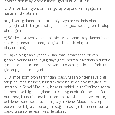
itibaren dokuz ay içinde bilimsel görüşünü oluşturur.
(2) Bilimsel komisyon, bilimsel görüş oluştururken aşağıdaki
hususları dikkate alır:
a) İlgili yeni gıdanın, hâlihazırda piyasaya arz edilmiş olan
karşılaştırılabilir bir gıda kategorisindeki gıda kadar güvenilir olup
olmadığını.
b) Söz konusu yeni gıdanın bileşimi ve kullanım koşullarının insan
sağlığı açısından herhangi bir güvenilirlik riski oluşturup
oluşturmadığını.
c) Başka bir gıdanın yerine kullanılması amaçlanan bir yeni
gıdanın, yerine kullanıldığı gıdaya göre, normal tüketiminin tüketici
için beslenme açısından dezavantajlı olacak şekilde bir farklılık
gösterip göstermediğini.
(3) Bilimsel komisyon tarafından, başvuru sahibinden ilave bilgi
talep edilmesi halinde, birinci fıkrada belirtilen dokuz aylık süre
uzatılabilir. Genel Müdürlük, başvuru sahibi ile görüştükten sonra,
istenen ilave bilginin sağlanması için uygun bir süre belirler. Bu
durumda, birinci fıkrada belirtilen dokuz aylık süre, ilave bilgi için
belirlenen süre kadar uzatılmış sayılır. Genel Müdürlük, talep
edilen ilave bilgiyi ve bu bilginin sağlanması için belirlenen süreyi
başvuru sahibine resmi yazı ile bildirir.