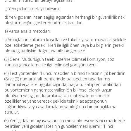
c) Üretim sürecinin detaylı açıklaması.
ç) Yeni gıdanın detaylı bileşimi.
d) Yeni gıdanın insan sağlığı açısından herhangi bir güvenilirlik riski
oluşturmadığını gösteren bilimsel kanıtlar.
e) Varsa analiz metotları.
f) Amaçlanan kullanım koşulları ve tüketiciyi yanıltmayacak şekilde
özel etiketleme gereklilikleri ile ilgili öneri veya bu bilgilerin gerekli
olmadığına ilişkin doğrulanabilir bir gerekçe.
(3) Genel Müdürlüğün talebi üzerine bilimsel komisyon, söz
konusu güncelleme ile ilgili bilimsel görüşünü verir.
(4) Test yöntemleri 4 üncü maddenin birinci fıkrasının (h) bendinin
(8) ve (9) numaralı alt bentlerinde bahsedilen tasarlanmış
nanomateryallere uygulandığında, başvuru sahipleri tarafından,
bu yöntemlerin nanomateryaller için bilimsel olarak uygun
olduğuna ve uygun durumlarda bu materyallerin spesifik
özelliklerine yanıt verecek şekilde teknik adaptasyonun
sağlandığına veya ayarlamaların yapıldığına dair bir açıklama
sunulur.
(5) Yeni gıdaların piyasaya arzına izin verilmesi ve 8 inci maddede
belirtilen yeni gıdalar listesinin güncellenmesi işlemi 11 inci