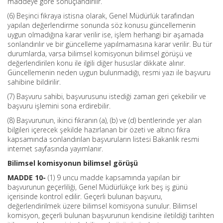
maddeye göre sonuçlandırılır.
(6) Beşinci fıkraya istisna olarak, Genel Müdürlük tarafından
yapılan değerlendirme sonunda söz konusu güncellemenin
uygun olmadığına karar verilir ise, işlem herhangi bir aşamada
sonlandırılır ve bir güncelleme yapılmamasına karar verilir. Bu tür
durumlarda, varsa bilimsel komisyonun bilimsel görüşü ve
değerlendirilen konu ile ilgili diğer hususlar dikkate alınır.
Güncellemenin neden uygun bulunmadığı, resmi yazı ile başvuru
sahibine bildirilir.
(7) Başvuru sahibi, başvurusunu istediği zaman geri çekebilir ve
başvuru işlemini sona erdirebilir.
(8) Başvurunun, ikinci fıkranın (a), (b) ve (d) bentlerinde yer alan
bilgileri içerecek şekilde hazırlanan bir özeti ve altıncı fıkra
kapsamında sonlandırılan başvuruların listesi Bakanlık resmi
internet sayfasında yayımlanır.
Bilimsel komisyonun bilimsel görüşü
MADDE 10-
(1) 9 uncu madde kapsamında yapılan bir
başvurunun geçerliliği, Genel Müdürlükçe kırk beş iş günü
içerisinde kontrol edilir. Geçerli bulunan başvuru,
değerlendirilmek üzere bilimsel komisyona sunulur. Bilimsel
komisyon, geçerli bulunan başvurunun kendisine iletildiği tarihten