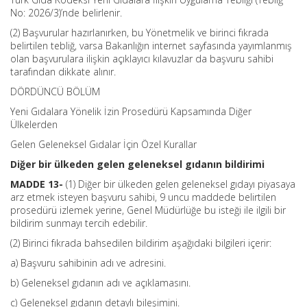
No: 2026/3)’nde belirlenir.
(2) Başvurular hazırlanırken, bu Yönetmelik ve birinci fıkrada
belirtilen tebliğ, varsa Bakanlığın internet sayfasında yayımlanmış
olan başvurulara ilişkin açıklayıcı kılavuzlar da başvuru sahibi
tarafından dikkate alınır.
DÖRDÜNCÜ BÖLÜM
Yeni Gıdalara Yönelik İzin Prosedürü Kapsamında Diğer
Ülkelerden
Gelen Geleneksel Gıdalar İçin Özel Kurallar
Diğer bir ülkeden gelen geleneksel gıdanın bildirimi
MADDE 13-
(1) Diğer bir ülkeden gelen geleneksel gıdayı piyasaya
arz etmek isteyen başvuru sahibi, 9 uncu maddede belirtilen
prosedürü izlemek yerine, Genel Müdürlüğe bu isteği ile ilgili bir
bildirim sunmayı tercih edebilir.
(2) Birinci fıkrada bahsedilen bildirim aşağıdaki bilgileri içerir:
a) Başvuru sahibinin adı ve adresini.
b) Geleneksel gıdanın adı ve açıklamasını.
c) Geleneksel gıdanın detaylı bileşimini.