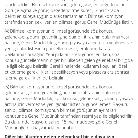
içinde bildirir. Bilimsel komisyon, gelen görüşleri değerlendirir.
Görüşe açma ve görüş değerlendirme süreci, ikinci fıkrada
belirtilen süreye uygun olarak tamamlanır. Bilimsel komisyon
tarafından son şekli verilen bilimsel görüş Genel Müdürlüğe iletilir.
(4) Bilimsel komisyonun bilimsel görüşünde söz konusu
geleneksel gıdanın güvenilirliğine dair bir itirazının bulunmaması
halinde, Genel Müdürlük, gıdanın piyasaya arzına izin verilmesi ve
yeni gıdalar listesinin güncellenmesi işlemlerinin karara
bağlanmasını sağlar. Yeni gıdalar listesi güncellenirken, söz
konusu güncellemenin diğer bir ülkeden gelen geleneksel bir gıda
ile ilgili olduğu belirtilir. Gerekli hallerde, kullanım koşulları, özel
etiketleme gereklilikleri, spesifikasyon veya piyasaya arz sonrası
izleme gereklilikleri de belirtilir.
(5) Bilimsel komisyonun bilimsel görüşünde söz konusu
geleneksel gıdanın güvenilirliğine dair bir itirazının bulunması
halinde, Genel Müdürlük, söz konusu geleneksel gıdanın piyasaya
arzına izin vermez ve yeni gıdalar listesini güncellemez. Başvuru
sahibi, bilimsel komisyonun bilimsel görüşünün ayrıntıları
konusunda Genel Müdürlük tarafından resmi yazı ile bilgilendirilir.
Bu durumda, başvuru sahibi 15 inci maddeye göre Genel
Müdürlüğe bir başvuruda bulunabilir.
Diğer bir ülkeden gelen geleneksel bir gıdaya izin