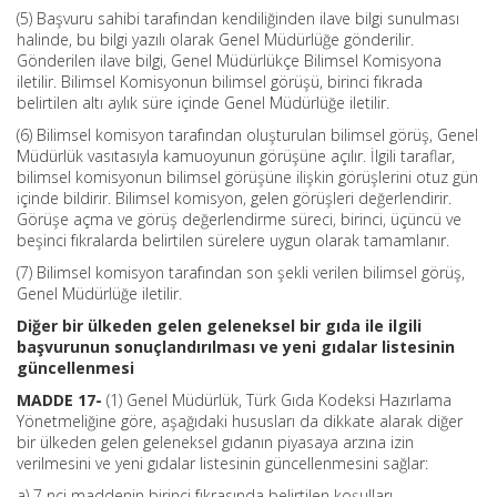
(5) Başvuru sahibi tarafından kendiliğinden ilave bilgi sunulması
halinde, bu bilgi yazılı olarak Genel Müdürlüğe gönderilir.
Gönderilen ilave bilgi, Genel Müdürlükçe Bilimsel Komisyona
iletilir. Bilimsel Komisyonun bilimsel görüşü, birinci fıkrada
belirtilen altı aylık süre içinde Genel Müdürlüğe iletilir.
(6) Bilimsel komisyon tarafından oluşturulan bilimsel görüş, Genel
Müdürlük vasıtasıyla kamuoyunun görüşüne açılır. İlgili taraflar,
bilimsel komisyonun bilimsel görüşüne ilişkin görüşlerini otuz gün
içinde bildirir. Bilimsel komisyon, gelen görüşleri değerlendirir.
Görüşe açma ve görüş değerlendirme süreci, birinci, üçüncü ve
beşinci fıkralarda belirtilen sürelere uygun olarak tamamlanır.
(7) Bilimsel komisyon tarafından son şekli verilen bilimsel görüş,
Genel Müdürlüğe iletilir.
Diğer bir ülkeden gelen geleneksel bir gıda ile ilgili
başvurunun sonuçlandırılması ve yeni gıdalar listesinin
güncellenmesi
MADDE 17-
(1) Genel Müdürlük, Türk Gıda Kodeksi Hazırlama
Yönetmeliğine göre, aşağıdaki hususları da dikkate alarak diğer
bir ülkeden gelen geleneksel gıdanın piyasaya arzına izin
verilmesini ve yeni gıdalar listesinin güncellenmesini sağlar:
a) 7 nci maddenin birinci fıkrasında belirtilen koşulları.