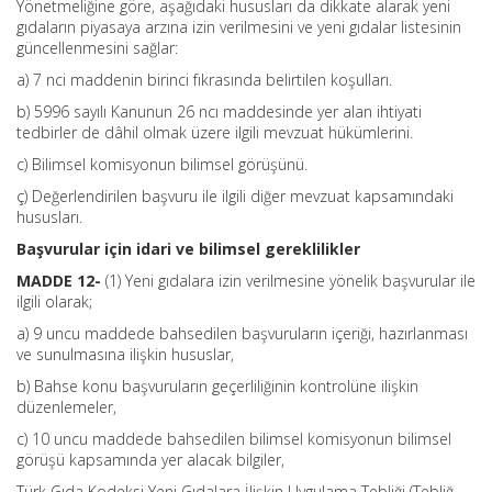
Yönetmeliğine göre, aşağıdaki hususları da dikkate alarak yeni
gıdaların piyasaya arzına izin verilmesini ve yeni gıdalar listesinin
güncellenmesini sağlar:
a) 7 nci maddenin birinci fıkrasında belirtilen koşulları.
b) 5996 sayılı Kanunun 26 ncı maddesinde yer alan ihtiyati
tedbirler de dâhil olmak üzere ilgili mevzuat hükümlerini.
c) Bilimsel komisyonun bilimsel görüşünü.
ç) Değerlendirilen başvuru ile ilgili diğer mevzuat kapsamındaki
hususları.
Başvurular için idari ve bilimsel gereklilikler
MADDE 12-
(1) Yeni gıdalara izin verilmesine yönelik başvurular ile
ilgili olarak;
a) 9 uncu maddede bahsedilen başvuruların içeriği, hazırlanması
ve sunulmasına ilişkin hususlar,
b) Bahse konu başvuruların geçerliliğinin kontrolüne ilişkin
düzenlemeler,
c) 10 uncu maddede bahsedilen bilimsel komisyonun bilimsel
görüşü kapsamında yer alacak bilgiler,
Türk Gıda Kodeksi Yeni Gıdalara İlişkin Uygulama Tebliği (Tebliğ