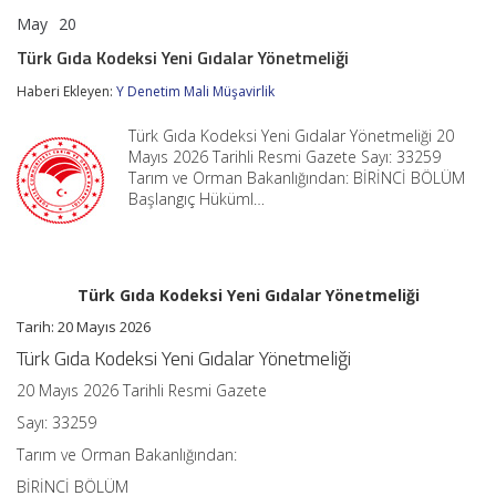
May
20
Türk
yorumlar kapalı
Gıda
Türk Gıda Kodeksi Yeni Gıdalar Yönetmeliği
Kodeksi
Yeni
Haberi Ekleyen:
Y Denetim Mali Müşavirlik
Gıdalar
Yönetmeliği
Türk Gıda Kodeksi Yeni Gıdalar Yönetmeliği 20
için
Mayıs 2026 Tarihli Resmi Gazete Sayı: 33259
Tarım ve Orman Bakanlığından: BİRİNCİ BÖLÜM
Başlangıç Hüküml…
Türk Gıda Kodeksi Yeni Gıdalar Yönetmeliği
Tarih:
20 Mayıs 2026
Türk Gıda Kodeksi Yeni Gıdalar Yönetmeliği
20 Mayıs 2026 Tarihli Resmi Gazete
Sayı: 33259
Tarım ve Orman Bakanlığından:
BİRİNCİ BÖLÜM