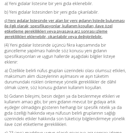
a) Yeni gıdalar listesine bir yeni gıda eklenebilir.
b) Yeni gıdalar listesinden bir yeni gıda çıkarılabilir.
c) Yeni gıdalar listesinde yer alan bir yeni gıdanın listede bulunması
ile ilgili olarak; spesifikasyonlar, kullanım koşulları, ilave özel
etiketleme gereklilikleri veya piyasaya arz sonrası izleme
gereklilikleri eklenebilir, çıkarılabilir veya değiştirilebilir.
(4) Yeni gıdalar listesinde üçüncü fıkra kapsamında bir
güncelleme yapılması halinde söz konusu yeni gıdanın
spesifikasyonları ve uygun hallerde aşağıdaki bilgiler listeye
eklenir:
a) Özellikle belirli nüfus grupları üzerindeki olası olumsuz etkileri,
maksimum alım düzeylerinin aşılmasını ve aşırı tüketim
durumundaki riskleri önlemeye yönelik gereklilikler de dâhil
olmak üzere, söz konusu gıdanın kullanım koşulları.
b) Gıdanın bileşimi, besin değeri ya da beslenmeye etkileri ve
kullanım amacı gibi, bir yeni gıdanın mevcut bir gıdaya artık
eşdeğer olmadığını gösteren herhangi bir spesifik nitelik ya da
gıda özelliği hakkında veya nüfusun belirli gruplarının sağlığı
üzerindeki etkiler hakkında son tüketiciyi bilgilendirmeye yönelik
ilave özel etiketleme gereklilikleri.
c) 23 üncü maddeye uygun olarak piyasaya arz sonrası izleme