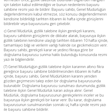
için talebin kabul edilmediğini ve bunun nedenlerini başvuru
sahibine resmi yazı ile bildirir. Başvuru sahibi, Genel Müdürlüğün
değerlendirmesini kabul etmezse, söz konusu değerlendirmenin
kendisine bildirildiği tarihten itibaren iki hafta içinde görüşlerini
bildirebilir veya başvurusunu geri çekebilir.
c) Genel Müdürlük, gizlilik talebine ilişkin gerekçeli kararını,
başvuru sahibinin görüşlerini de dikkate alarak, başvuruya ilişkin
gizlilik talebinin kendisine ulaştığı tarihten itibaren 10 hafta içinde,
tamamlayıcı bilgi ve verilerin varlığı halinde ise gecikmeksizin verir.
Başvuru sahibi, gerekçeli karar ve yedinci fıkraya göre bir
doğrulama başvurusu sunma hakkı bulunduğu konusunda resmi
yazı ile bilgilendirilir.
(7) Genel Müdürlüğün gizlilik talebine ilişkin kararının altıncı fıkra
gereğince başvuru sahibine bildirilmesinden itibaren iki hafta
içinde, başvuru sahibi, Genel Müdürlükten kararını yeniden
gözden geçirmesini talep eden bir doğrulama başvurusunda
bulunabilir. Doğrulama başvurusu sunulması durumunda, gizlilik
talebine ilişkin Genel Müdürlük kararı askıya alınır. Genel
Müdürlük, doğrulama başvurusunun gerekçelerini inceler ve bu
başvuruya ilişkin gerekçeli bir karar verir. Bu karar, doğrulama
başvurusunun sunulmasından sonraki üç hafta içinde resmi yazı
ile başvuru sahibine bildirilir.