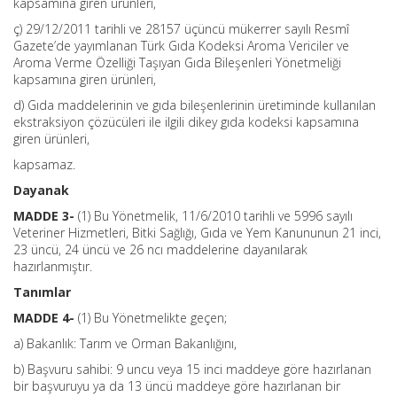
kapsamına giren ürünleri,
ç) 29/12/2011 tarihli ve 28157 üçüncü mükerrer sayılı Resmî
Gazete’de yayımlanan Türk Gıda Kodeksi Aroma Vericiler ve
Aroma Verme Özelliği Taşıyan Gıda Bileşenleri Yönetmeliği
kapsamına giren ürünleri,
d) Gıda maddelerinin ve gıda bileşenlerinin üretiminde kullanılan
ekstraksiyon çözücüleri ile ilgili dikey gıda kodeksi kapsamına
giren ürünleri,
kapsamaz.
Dayanak
MADDE 3-
(1) Bu Yönetmelik, 11/6/2010 tarihli ve 5996 sayılı
Veteriner Hizmetleri, Bitki Sağlığı, Gıda ve Yem Kanununun 21 inci,
23 üncü, 24 üncü ve 26 ncı maddelerine dayanılarak
hazırlanmıştır.
Tanımlar
MADDE 4-
(1) Bu Yönetmelikte geçen;
a) Bakanlık: Tarım ve Orman Bakanlığını,
b) Başvuru sahibi: 9 uncu veya 15 inci maddeye göre hazırlanan
bir başvuruyu ya da 13 üncü maddeye göre hazırlanan bir