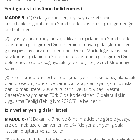
Yeni gıda statüsünün belirlenmesi
MADDE 5-
(1) Gıda işletmecileri, piyasaya arz etmeyi
amaçladıkları gıdaların bu Yönetmelik kapsamına girip girmediğini
kontrol eder.
(2) Piyasaya arz etmeyi amaçladıkları bir gıdanın bu Yönetmelik
kapsamına girip girmediğinden emin olmayan gıda işletmecileri;
gıdayı piyasaya arz etmeden önce Genel Müdürlüğe danışır ve
söz konusu gıdanın bu Yönetmelik kapsamına girip girmediğini
belirlemeye olanak sağlayacak gerekli bilgileri, Genel Müdürlüğe
sunar.
(3) İkinci fıkrada bahsedilen danışma işlemi sırasında uygulanacak
olan prosedür, süreler ve kamuoyuna açıklamaya ilişkin hususlar
dahil olmak üzere, 20/5/2026 tarihli ve 33259 sayılı Resmî
Gazete’de yayımlanan Türk Gıda Kodeksi Yeni Gıdalara İlişkin
Uygulama Tebliği (Tebliğ No: 2026/3) ile belirlenir.
İzin verilen yeni gıdalar listesi
MADDE 6-
(1) Bakanlık, 7 nci ve 8 inci maddelere göre piyasaya
arz edilmek üzere izin verilen ve EK-1’de yer alan yeni gıdalar
listesini oluşturur ve günceller.
(2) Sadece EK-1’deki listede yer alan yeni gıdalar, listede belirtilen