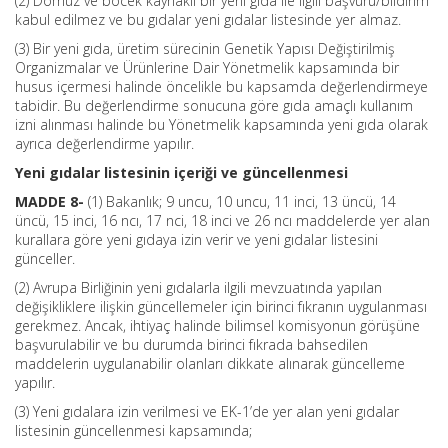
(2) Domuz ve böcek kaynaklı bir yeni gıda ile ilgili başvuru/bildirim
kabul edilmez ve bu gıdalar yeni gıdalar listesinde yer almaz.
(3) Bir yeni gıda, üretim sürecinin Genetik Yapısı Değiştirilmiş
Organizmalar ve Ürünlerine Dair Yönetmelik kapsamında bir
husus içermesi halinde öncelikle bu kapsamda değerlendirmeye
tabidir. Bu değerlendirme sonucuna göre gıda amaçlı kullanım
izni alınması halinde bu Yönetmelik kapsamında yeni gıda olarak
ayrıca değerlendirme yapılır.
Yeni gıdalar listesinin içeriği ve güncellenmesi
MADDE 8-
(1) Bakanlık; 9 uncu, 10 uncu, 11 inci, 13 üncü, 14
üncü, 15 inci, 16 ncı, 17 nci, 18 inci ve 26 ncı maddelerde yer alan
kurallara göre yeni gıdaya izin verir ve yeni gıdalar listesini
günceller.
(2) Avrupa Birliğinin yeni gıdalarla ilgili mevzuatında yapılan
değişikliklere ilişkin güncellemeler için birinci fıkranın uygulanması
gerekmez. Ancak, ihtiyaç halinde bilimsel komisyonun görüşüne
başvurulabilir ve bu durumda birinci fıkrada bahsedilen
maddelerin uygulanabilir olanları dikkate alınarak güncelleme
yapılır.
(3) Yeni gıdalara izin verilmesi ve EK-1’de yer alan yeni gıdalar
listesinin güncellenmesi kapsamında;