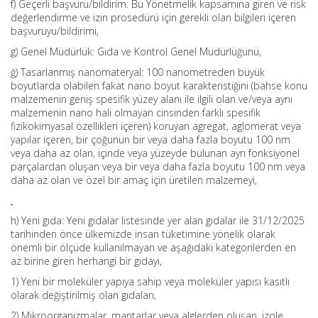
f) Geçerli başvuru/bildirim: Bu Yönetmelik kapsamına giren ve risk
değerlendirme ve izin prosedürü için gerekli olan bilgileri içeren
başvuruyu/bildirimi,
g) Genel Müdürlük: Gıda ve Kontrol Genel Müdürlüğünü,
ğ) Tasarlanmış nanomateryal: 100 nanometreden büyük
boyutlarda olabilen fakat nano boyut karakteristiğini (bahse konu
malzemenin geniş spesifik yüzey alanı ile ilgili olan ve/veya aynı
malzemenin nano hali olmayan cinsinden farklı spesifik
fizikokimyasal özellikleri içeren) koruyan agregat, aglomerat veya
yapılar içeren, bir çoğunun bir veya daha fazla boyutu 100 nm
veya daha az olan, içinde veya yüzeyde bulunan ayrı fonksiyonel
parçalardan oluşan veya bir veya daha fazla boyutu 100 nm veya
daha az olan ve özel bir amaç için üretilen malzemeyi,
h) Yeni gıda: Yeni gıdalar listesinde yer alan gıdalar ile 31/12/2025
tarihinden önce ülkemizde insan tüketimine yönelik olarak
önemli bir ölçüde kullanılmayan ve aşağıdaki kategorilerden en
az birine giren herhangi bir gıdayı,
1) Yeni bir moleküler yapıya sahip veya moleküler yapısı kasıtlı
olarak değiştirilmiş olan gıdaları,
2) Mikroorganizmalar, mantarlar veya alglerden oluşan, izole