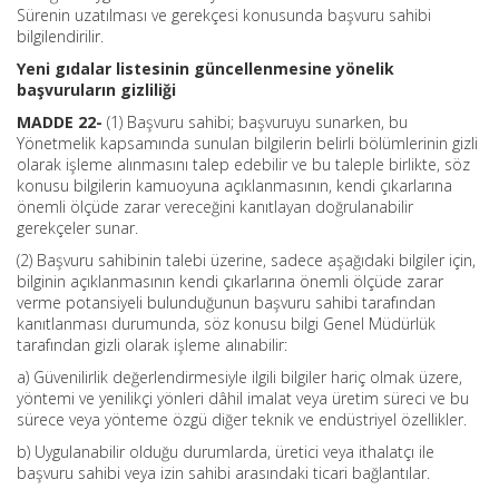
Sürenin uzatılması ve gerekçesi konusunda başvuru sahibi
bilgilendirilir.
Yeni gıdalar listesinin güncellenmesine yönelik
başvuruların gizliliği
MADDE 22-
(1) Başvuru sahibi; başvuruyu sunarken, bu
Yönetmelik kapsamında sunulan bilgilerin belirli bölümlerinin gizli
olarak işleme alınmasını talep edebilir ve bu taleple birlikte, söz
konusu bilgilerin kamuoyuna açıklanmasının, kendi çıkarlarına
önemli ölçüde zarar vereceğini kanıtlayan doğrulanabilir
gerekçeler sunar.
(2) Başvuru sahibinin talebi üzerine, sadece aşağıdaki bilgiler için,
bilginin açıklanmasının kendi çıkarlarına önemli ölçüde zarar
verme potansiyeli bulunduğunun başvuru sahibi tarafından
kanıtlanması durumunda, söz konusu bilgi Genel Müdürlük
tarafından gizli olarak işleme alınabilir:
a) Güvenilirlik değerlendirmesiyle ilgili bilgiler hariç olmak üzere,
yöntemi ve yenilikçi yönleri dâhil imalat veya üretim süreci ve bu
sürece veya yönteme özgü diğer teknik ve endüstriyel özellikler.
b) Uygulanabilir olduğu durumlarda, üretici veya ithalatçı ile
başvuru sahibi veya izin sahibi arasındaki ticari bağlantılar.