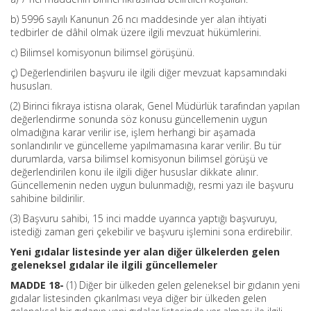
b) 5996 sayılı Kanunun 26 ncı maddesinde yer alan ihtiyati
tedbirler de dâhil olmak üzere ilgili mevzuat hükümlerini.
c) Bilimsel komisyonun bilimsel görüşünü.
ç) Değerlendirilen başvuru ile ilgili diğer mevzuat kapsamındaki
hususları.
(2) Birinci fıkraya istisna olarak, Genel Müdürlük tarafından yapılan
değerlendirme sonunda söz konusu güncellemenin uygun
olmadığına karar verilir ise, işlem herhangi bir aşamada
sonlandırılır ve güncelleme yapılmamasına karar verilir. Bu tür
durumlarda, varsa bilimsel komisyonun bilimsel görüşü ve
değerlendirilen konu ile ilgili diğer hususlar dikkate alınır.
Güncellemenin neden uygun bulunmadığı, resmi yazı ile başvuru
sahibine bildirilir.
(3) Başvuru sahibi, 15 inci madde uyarınca yaptığı başvuruyu,
istediği zaman geri çekebilir ve başvuru işlemini sona erdirebilir.
Yeni gıdalar listesinde yer alan diğer ülkelerden gelen
geleneksel gıdalar ile ilgili güncellemeler
MADDE 18-
(1) Diğer bir ülkeden gelen geleneksel bir gıdanın yeni
gıdalar listesinden çıkarılması veya diğer bir ülkeden gelen