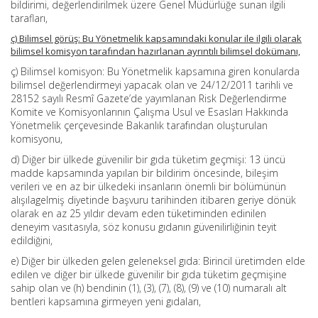
bildirimi, değerlendirilmek üzere Genel Müdürlüğe sunan ilgili
tarafları,
ç) Bilimsel görüş: Bu Yönetmelik kapsamındaki konular ile ilgili olarak
bilimsel komisyon tarafından hazırlanan ayrıntılı bilimsel dokümanı,
ç) Bilimsel komisyon: Bu Yönetmelik kapsamına giren konularda
bilimsel değerlendirmeyi yapacak olan ve 24/12/2011 tarihli ve
28152 sayılı Resmî Gazete’de yayımlanan Risk Değerlendirme
Komite ve Komisyonlarının Çalışma Usul ve Esasları Hakkında
Yönetmelik çerçevesinde Bakanlık tarafından oluşturulan
komisyonu,
d) Diğer bir ülkede güvenilir bir gıda tüketim geçmişi: 13 üncü
madde kapsamında yapılan bir bildirim öncesinde, bileşim
verileri ve en az bir ülkedeki insanların önemli bir bölümünün
alışılagelmiş diyetinde başvuru tarihinden itibaren geriye dönük
olarak en az 25 yıldır devam eden tüketiminden edinilen
deneyim vasıtasıyla, söz konusu gıdanın güvenilirliğinin teyit
edildiğini,
e) Diğer bir ülkeden gelen geleneksel gıda: Birincil üretimden elde
edilen ve diğer bir ülkede güvenilir bir gıda tüketim geçmişine
sahip olan ve (h) bendinin (1), (3), (7), (8), (9) ve (10) numaralı alt
bentleri kapsamına girmeyen yeni gıdaları,