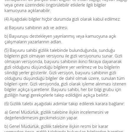
veya çevre üzerindeki öngörülebilir etkilerle ilgili bilgiler
kamuoyuna açıklanabilir.
(4) Aşağıdaki bilgiler hiçbir durumda gizli olarak kabul edilmez:
a) Başvuru sahibinin adı ve adresi.
b) Başvuruyu destekleyen yayınlanmış veya kamuoyuna açık
çalışmaların yazarlarının adları.
(5) Başvuru sahibi gizlilik talebinde bulunduğunda, sunduğu
bilgilerin gizli olmayan versiyonu ile gizli versiyonunu sunar. Gizli
olmayan versiyonda, başvuru sahibinin ikinci fıkraya dayanarak
gizli olduğunu düşündüğü bilgilere yer verilmez ve bu bilgilerin
silindiği yerler gösterilir. Gizli versiyon, başvuru sahibinin gizli
olduğunu düşündüğü bilgiler de dahil olmak üzere, sunulan tüm
bilgileri içerir. Gizli versiyonda, gizli olarak işleme alınması istenen
bilgiler açıkça işaretlenir. Başvuru sahibi, her bir bilgi grubu için
gizliliğin hangi gerekçelerle talep edildiğini açıkça belirtir.
(6) Gizlilik talebi aşağıdaki adımlar takip edilerek karara bağlanır:
a) Genel Müdürlük, gizlilik talebine ilişkin incelemesini ve
değerlendirmesini gecikmeksizin yapar.
b) Genel Müdürlük, gizlilik talebine ilişkin resmi bir karar
vermeden önce, gizlilik talebinde bulunulan bilgilerden hangileri