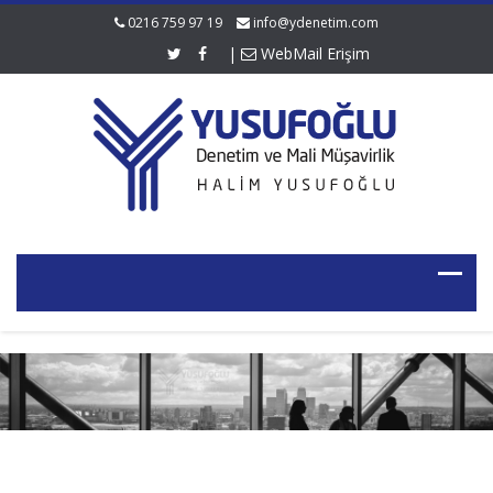
0216 759 97 19
info@ydenetim.com
|
WebMail Erişim