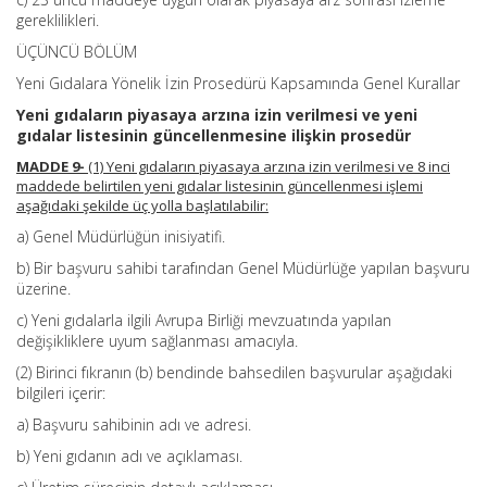
gereklilikleri.
ÜÇÜNCÜ BÖLÜM
Yeni Gıdalara Yönelik İzin Prosedürü Kapsamında Genel Kurallar
Yeni gıdaların piyasaya arzına izin verilmesi ve yeni
gıdalar listesinin güncellenmesine ilişkin prosedür
MADDE 9-
(1) Yeni gıdaların piyasaya arzına izin verilmesi ve 8 inci
maddede belirtilen yeni gıdalar listesinin güncellenmesi işlemi
aşağıdaki şekilde üç yolla başlatılabilir:
a) Genel Müdürlüğün inisiyatifi.
b) Bir başvuru sahibi tarafından Genel Müdürlüğe yapılan başvuru
üzerine.
c) Yeni gıdalarla ilgili Avrupa Birliği mevzuatında yapılan
değişikliklere uyum sağlanması amacıyla.
(2) Birinci fıkranın (b) bendinde bahsedilen başvurular aşağıdaki
bilgileri içerir:
a) Başvuru sahibinin adı ve adresi.
b) Yeni gıdanın adı ve açıklaması.