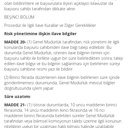
olan bildirimlere ve başvurulara ilişkin açıklayıcı kılavuzlar da
başvuru sahibi tarafından dikkate alınır.
BEŞİNCİ BÖLÜM
Prosedür ile İlgili İlave Kurallar ve Diğer Gereklilikler
Risk yönetimine ilişkin ilave bilgiler
MADDE 20-
(1) Genel Müdürlük tarafından, risk yönetimi ile ilgili
konularda başvuru sahibinden ilave bilgi talep edilebilir. Bu
durumda Genel Müdürlük, istenen ilave bilginin temini için
başvuru sahibi ile birlikte uygun bir süre belirledikten sonra, talep
edilen ilave bilgiyi ve bu bilginin sağlanması için belirlenen süreyi
başvuru sahibine resmi yazı ile bildirir.
(2) Birinci fıkrada düzenlenen ilave bilginin belirlenen süre içinde
gönderilmemesi durumunda, Genel Müdürlük mevcut bilgiler
doğrultusunda işlem yapar.
Süre uzatımı
MADDE 21-
(1) İstisnai durumlarda, 10 uncu maddenin birinci
fıkrasında, 14 üncü maddenin ikinci fıkrasında ve 16 ncı
maddenin birinci fıkrasında belirtilen süreler Genel Müdürlük
tarafından veya bilimsel komisyonun talebi üzerine ilgili konunun
niteliğinin uygun bir uzatmayı haklı kılması halinde uzatılabilir.