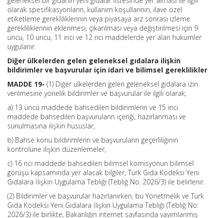
geleneksel bir gıdanın yeni gıdalar listesinde yer alması ile ilgili
olarak spesifikasyonların, kullanım koşullarının, ilave özel
etiketleme gerekliliklerinin veya piyasaya arz sonrası izleme
gerekliliklerinin eklenmesi, çıkarılması veya değiştirilmesi için 9
uncu, 10 uncu, 11 inci ve 12 nci maddelerde yer alan hükümler
uygulanır.
Diğer ülkelerden gelen geleneksel gıdalara ilişkin
bildirimler ve başvurular için idari ve bilimsel gereklilikler
MADDE 19-
(1) Diğer ülkelerden gelen geleneksel gıdalara izin
verilmesine yönelik bildirimler ve başvurular ile ilgili olarak;
a) 13 üncü maddede bahsedilen bildirimlerin ve 15 inci
maddede bahsedilen başvuruların içeriği, hazırlanması ve
sunulmasına ilişkin hususlar,
b) Bahse konu bildirimlerin ve başvuruların geçerliliğinin
kontrolüne ilişkin düzenlemeler,
c) 16 ncı maddede bahsedilen bilimsel komisyonun bilimsel
görüşü kapsamında yer alacak bilgiler, Türk Gıda Kodeksi Yeni
Gıdalara İlişkin Uygulama Tebliği (Tebliğ No: 2026/3) ile belirlenir.
(2) Bildirimler ve başvurular hazırlanırken, bu Yönetmelik ve Türk
Gıda Kodeksi Yeni Gıdalara İlişkin Uygulama Tebliği (Tebliğ No:
2026/3) ile birlikte, Bakanlığın internet sayfasında yayımlanmış