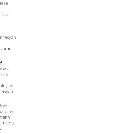
) ile
 tabi
enflasyon
 zararı
f
döviz
lilik
luşları
flasyon
6 ve
da biten
tların
samında
ya