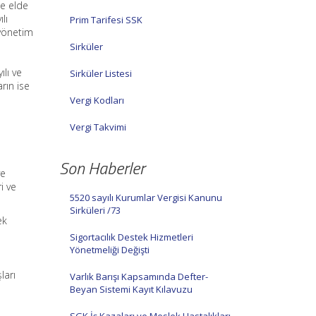
de elde
lı
Prim Tarifesi SSK
 yönetim
Sirküler
lı ve
Sirküler Listesi
rın ise
Vergi Kodları
Vergi Takvimi
Son Haberler
ye
i ve
5520 sayılı Kurumlar Vergisi Kanunu
Sirküleri /73
ek
Sigortacılık Destek Hizmetleri
Yönetmeliği Değişti
ları
Varlık Barışı Kapsamında Defter-
Beyan Sistemi Kayıt Kılavuzu