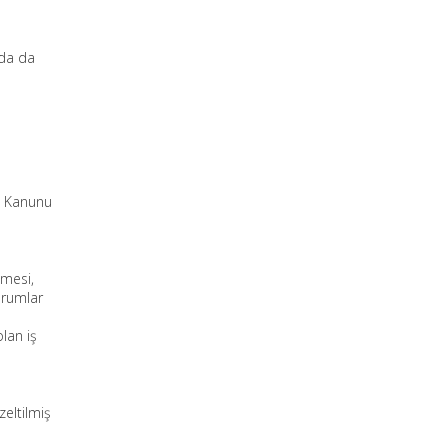
nda da
ul Kanunu
tmesi,
kurumlar
olan iş
zeltilmiş