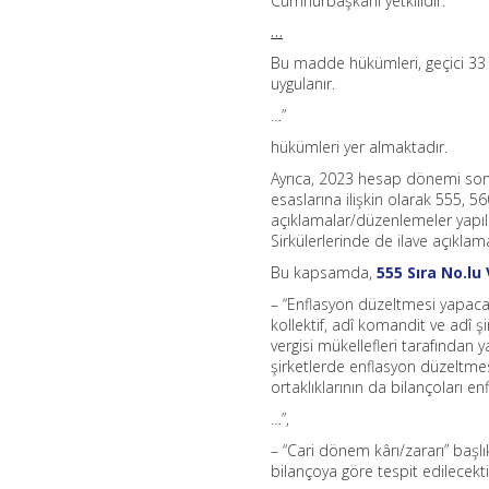
Cumhurbaşkanı yetkilidir.
…
Bu madde hükümleri, geçici 33
uygulanır.
…”
hükümleri yer almaktadır.
Ayrıca, 2023 hesap dönemi son
esaslarına ilişkin olarak 555, 5
açıklamalar/düzenlemeler yapılm
Sirkülerlerinde de ilave açıklam
Bu kapsamda,
555 Sıra No.lu
– “Enflasyon düzeltmesi yapacak 
kollektif, adî komandit ve adî ş
vergisi mükellefleri tarafından 
şirketlerde enflasyon düzeltmesi
ortaklıklarının da bilançoları e
…”,
– “Cari dönem kârı/zararı” başl
bilançoya göre tespit edilecekti