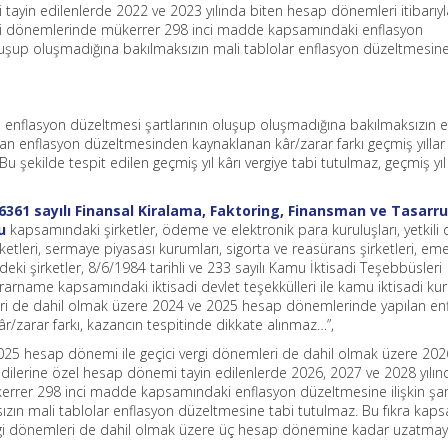
tayin edilenlerde 2022 ve 2023 yılında biten hesap dönemleri itibarıyla
gi dönemlerinde mükerrer 298 inci madde kapsamındaki enflasyon
oluşup oluşmadığına bakılmaksızın mali tablolar enflasyon düzeltmesine
r, enflasyon düzeltmesi şartlarının oluşup oluşmadığına bakılmaksızın 
lan enflasyon düzeltmesinden kaynaklanan kâr/zarar farkı geçmiş yıllar
Bu şekilde tespit edilen geçmiş yıl kârı vergiye tabi tutulmaz, geçmiş yıl
6361 sayılı Finansal Kiralama, Faktoring, Finansman ve Tasarru
u
kapsamındaki şirketler, ödeme ve elektronik para kuruluşları, yetkili 
ketleri, sermaye piyasası kurumları, sigorta ve reasürans şirketleri, emek
rindeki şirketler, 8/6/1984 tarihli ve 233 sayılı Kamu İktisadi Teşebbüsleri
ame kapsamındaki iktisadi devlet teşekkülleri ile kamu iktisadi kuru
eri de dahil olmak üzere 2024 ve 2025 hesap dönemlerinde yapılan en
/zarar farkı, kazancın tespitinde dikkate alınmaz…”,
025 hesap dönemi ile geçici vergi dönemleri de dahil olmak üzere 202
lerine özel hesap dönemi tayin edilenlerde 2026, 2027 ve 2028 yılın
kerrer 298 inci madde kapsamındaki enflasyon düzeltmesine ilişkin şar
zın mali tablolar enflasyon düzeltmesine tabi tutulmaz. Bu fıkra kap
ergi dönemleri de dahil olmak üzere üç hesap dönemine kadar uzatma