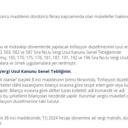
 üncü maddenin dördüncü fıkrası kapsamında olan mükellefler hakkı
u ve müteakip dönemlerde yapılacak enflasyon düzeltmesinin usul ve
60, 563, 582 ve 587 Sıra No.lu Vergi Usul Kanunu Genel Tebliğlerinde
ış; 165, 170, 175, 176, 181, 187, 191, 192 ve 196 Sıra No.lu Vergi Us
alara ve örnek uygulamalara yer verilmiştir.
 Vergi Usul Kanunu Genel Tebliğinin
;
olanlar” başlıklı 8 inci maddesinin birinci fıkrasında, “Enflasyon düzel
irketler dâhil kazançlarını bilanço esasına göre tespit eden gelir veya 
yapılır. Bilanço esasına göre defter tutan kollektif, adî komandit ve adî
 bu şirketlerin bilançoları nezdinde yapılır. Kurumlar vergisi mükellefi 
nflasyon düzeltmesine tabi tutulur.
ıklı 38 inci maddesinde; “(1) 2024 hesap dönemine ait vergi matrahı, dü
r.