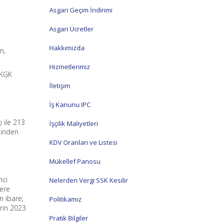
Asgari Geçim İndirimi
Asgari Ücretler
Hakkımızda
in,
Hizmetlerimiz
 KGK
İletişim
İş Kanunu IPC
 ile 213
İşçilik Maliyetleri
sinden
KDV Oranları ve Listesi
Mükellef Panosu
nci
Nelerden Vergi SSK Kesilir
zere
n ibare;
Politikamız
rın 2023
Pratik Bilgiler