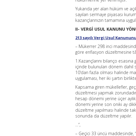
Yukarıda yer alan hüküm ve açı
sayılan sermaye piyasası kuruml
kazançlarınızın tamamına uygul
II- VERGİ USUL KANUNU YÖ
213 sayılı Vergi Usul Kanunun
– Mükerrer 298 inci maddesinde
göre enflasyon düzeltmesine tâb
1.Kazançlarını bilanço esasına g
içinde bulunulan dönem dahil
10’dan fazla olması halinde mal
uygulaması, her iki şartın birl
Kapsama giren mükellefler, geçi
düzeltmesi yapmak zorundadırlar
hesap dönemi yerine üçer aylık
dönemi yerine son oniki ay dikk
düzeltme yapılması halinde ta
sonunda da düzeltme yapılır.
…”,
– Geçici 33 üncü maddesinde, “