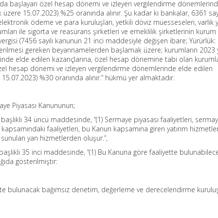
ında başlayan özel hesap dönemi ve izleyen vergilendirme dönemlerin
üzere 15.07.2023) %25 oranında alınır. Şu kadar ki bankalar, 6361 sayı
lektronik ödeme ve para kuruluşları, yetkili döviz müesseseleri, varlık
mları ile sigorta ve reasürans şirketleri ve emeklilik şirketlerinin kurum
ergisi (7456 sayılı kanunun 21 inci maddesiyle değişen ibare; Yürürlük:
verilmesi gereken beyannamelerden başlamak üzere; kurumların 2023 yı
inde elde edilen kazançlarına, özel hesap dönemine tabi olan kurumla
zel hesap dönemi ve izleyen vergilendirme dönemlerinde elde edilen
15.07.2023) %30 oranında alınır.” hükmü yer almaktadır.
maye Piyasası Kanununun;
” başlıklı 34 üncü maddesinde, “(1) Sermaye piyasası faaliyetleri, serma
 kapsamındaki faaliyetleri, bu Kanun kapsamına giren yatırım hizmetler
ak sunulan yan hizmetlerden oluşur.”,
başlıklı 35 inci maddesinde, “(1) Bu Kanuna göre faaliyette bulunabilec
ıda gösterilmiştir:
tte bulunacak bağımsız denetim, değerleme ve derecelendirme kuruluş