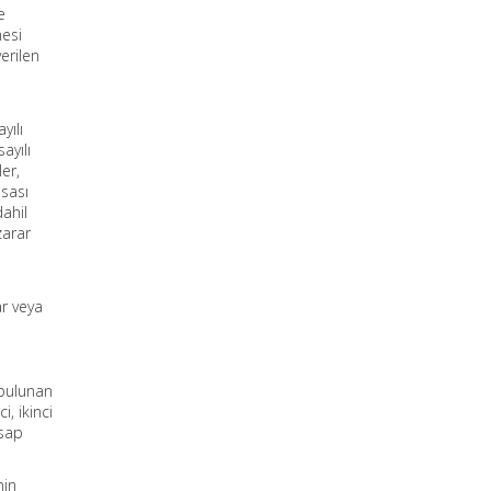
e
mesi
erilen
yılı
ayılı
er,
asası
dahil
zarar
r veya
 bulunan
, ikinci
esap
nin