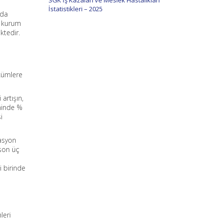
SGK İş Kazaları ve Meslek Hastalıkları
İstatistikleri – 2025
nda
z kurum
ktedir.
ükümlere
artışın,
minde %
i
lasyon
 son üç
p
i birinde
leri