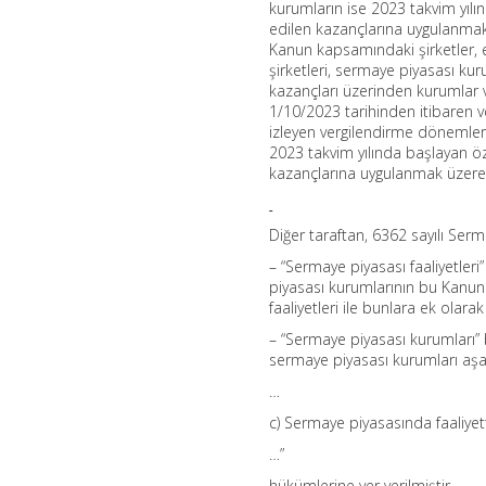
kurumların ise 2023 takvim yıl
edilen kazançlarına uygulanmak 
Kanun kapsamındaki şirketler, e
şirketleri, sermaye piyasası kuru
kazançları üzerinden kurumlar v
1/10/2023 tarihinden itibaren 
izleyen vergilendirme dönemler
2023 takvim yılında başlayan ö
kazançlarına uygulanmak üzere 
Diğer taraftan, 6362 sayılı Ser
– “Sermaye piyasası faaliyetleri
piyasası kurumlarının bu Kanun
faaliyetleri ile bunlara ek olar
– “Sermaye piyasası kurumları” 
sermaye piyasası kurumları aşağ
…
c) Sermaye piyasasında faaliye
…”
hükümlerine yer verilmiştir.