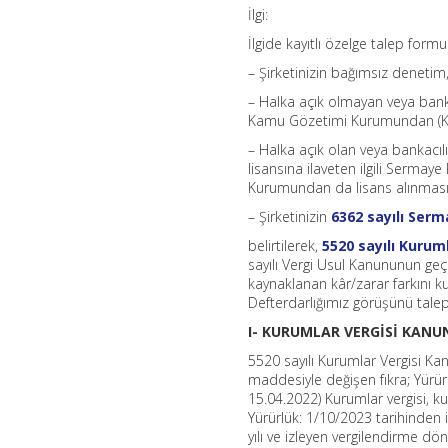
İlgi:
İlgide kayıtlı özelge talep for
– Şirketinizin bağımsız denetim
– Halka açık olmayan veya bank
Kamu Gözetimi Kurumundan (KG
– Halka açık olan veya bankacıl
lisansına ilaveten ilgili Serm
Kurumundan da lisans alınması
– Şirketinizin
6362 sayılı Ser
belirtilerek,
5520 sayılı Kurum
sayılı Vergi Usul Kanununun ge
kaynaklanan kâr/zarar farkını k
Defterdarlığımız görüşünü talep 
I- KURUMLAR VERGİSİ KAN
5520 sayılı Kurumlar Vergisi Kan
maddesiyle değişen fıkra; Yürü
15.04.2022) Kurumlar vergisi, k
Yürürlük: 1/10/2023 tarihinde
yılı ve izleyen vergilendirme 