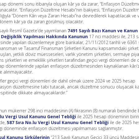
esap dönemi sonu itibarıyla oluşan kâr ya da zarar, “Enflasyon Düzeltm
unacaktır. “Enflasyon Düzeltme Hesabı”nın bakiyesi, “Enflasyon Düzelt
cılığıyla “Dönem Kârı veya Zararı Hesabı”na devredilerek kapatılacak ve v
dönem kâr ya da zararı görülmüş olacaktır.
 sayılı Resmî Gazete’de yayımlanan
7491 Sayılı Bazı Kanun ve Kanun
eğişiklik Yapılması Hakkında Kanunun
17 nci maddesi ile, 213 sa
nde yapılan düzenlemeye göre bankalar, 21/11/2012 tarihli ve 6361 s
Finansman ve Tasarruf Finansman Şirketleri Kanunu kapsamındaki şirketl
ları, yetkili döviz müesseseleri, varlık yönetim şirketleri, sermaye piy
s şirketleri ve emeklilik şirketleri tarafından geçici vergi dönemleri de 
ap dönemlerinde yapılan enflasyon düzeltmesinden kaynaklanan kâr/
te alınmayacaktır.
ler geçici vergi dönemleri de dahil olmak üzere 2024 ve 2025 hesap
flasyon düzeltmesine tabi tutacak, ancak düzeltme sonucu oluşacak ka
spitinde dikkate almayacaklardır.”
unun mükerrer 298 inci maddesinin (A) fıkrasının (8) numaralı bendinde
.lu Vergi Usul Kanunu Genel Tebliği
ile 2025 hesap döneminin birinci
nde,
587 Sıra No.lu Vergi Usul Kanunu Genel Tebliği
ile de 2025 h
gi döneminde enflasyon düzeltmesi yapılmaması sağlanmıştır.
sul Kanunu Sirkülerinin
“213 Sayılı Kanunun Geçici 33 üncü Maddesi