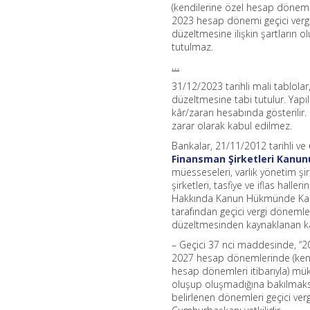
(kendilerine özel hesap dönemi 
2023 hesap dönemi geçici ver
düzeltmesine ilişkin şartların 
tutulmaz.
…
31/12/2023 tarihli mali tablola
düzeltmesine tabi tutulur. Yapı
kâr/zararı hesabında gösterilir. 
zarar olarak kabul edilmez.
Bankalar, 21/11/2012 tarihli ve
Finansman Şirketleri Kanun
müesseseleri, varlık yönetim şir
şirketleri, tasfiye ve iflas halle
Hakkında Kanun Hükmünde Kararn
tarafından geçici vergi döneml
düzeltmesinden kaynaklanan kâr
– Geçici 37 nci maddesinde, “2
2027 hesap dönemlerinde (kendi
hesap dönemleri itibarıyla) mü
oluşup oluşmadığına bakılmaksı
belirlenen dönemleri geçici v