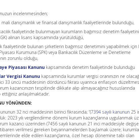
munuzun incelenmesinden;
, mali danışmanlık ve finansal danışmanlık faaliyetlerinde bulunduğu,
acılık faaliyetinde bulunmayan kurumların bağımsız denetim faaliyetin
K) alınan lisans kapsamında yürütüldüğü,
ık faaliyetinde bulunan şirketlerin bağımsız denetimini yapabilmek için
aye Piyasası Kurumuna (SPK) veya Bankacılık Düzenleme ve Denetleme
nın zorunlu olduğu,
maye Piyasası Kanunu
kapsamında denetim faaliyetinde bulunduğu
lar Vergisi Kanunu
kapsamında kurumlar vergisi oranınızın ne olacağı
çici 33 üncü maddesinin dördüncü fıkrası uyarınca enflasyon düzeltme
urum kazancınızın tespitinde dikkate alıp almayacağınız hususlarında
ettiğiniz anlaşılmaktadır.
UNU YÖNÜNDEN:
ununun 32 nci maddesinin birinci fıkrasında; “(
7394 sayılı kanunun
25 i
rlük: 2023 yılı vergilendirme dönemi kurum kazançlarına uygulanmak ü
urum kazancı üzerinden (7456 sayılı kanunun 21 inci maddesiyle değişe
n itibaren verilmesi gereken beyannamelerden başlamak üzere; kurumla
dönemlerinde elde edilen kazançlarına, özel hesap dönemine tabi olan