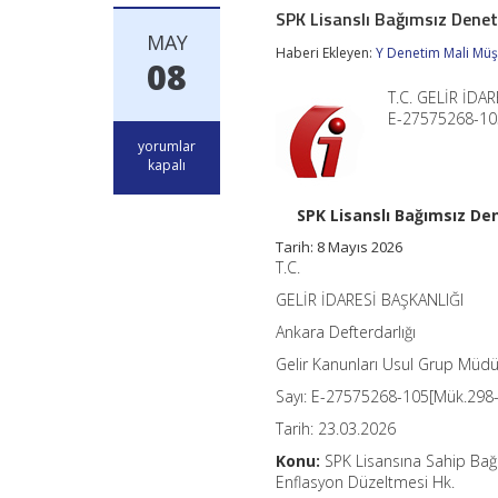
SPK Lisanslı Bağımsız Denet
MAY
Haberi Ekleyen:
Y Denetim Mali Müşa
08
T.C. GELİR İDAR
E-27575268-105
SPK
yorumlar
Lisanslı
kapalı
Bağımsız
Denetim
SPK Lisanslı Bağımsız De
Şirketlerinde
Kurumlar
Tarih:
8 Mayıs 2026
Vergisi
T.C.
Oranı
Ve
GELİR İDARESİ BAŞKANLIĞI
Enflasyon
Ankara Defterdarlığı
Düzeltmesi
için
Gelir Kanunları Usul Grup Müdü
Sayı: E-27575268-105[Mük.298
Tarih: 23.03.2026
Konu:
SPK Lisansına Sahip Bağı
Enflasyon Düzeltmesi Hk.