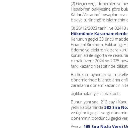
(2) Geçici vergi dönemleri ve h
Hesabı”nın bakiyesine göre bul
Kârları/Zararları” hesapları ara
bakiye türüne göre işletmenin 
(3) 28/12/2023 tarihli ve 32413
Hükmünde Kararnamelerde D
Kanunun geçici 33 üncü maddesi
Finansal Kiralama, Faktoring, 
ödeme ve elektronik para kuruluş
kurumları ile sigorta ve reasüran
olmak üzere 2024 ve 2025 hes
farkı kazancın tespitinde dikka
Bu hüküm uyarınca, bu mükellef
dönemlerinde bilançolarını en
zararlarını dönem kazancının te
açıklamaları yer almaktadır.
Bunun yanı sıra, 213 sayılı Kan
yetki kapsamında
582 Sıra No
ve üçüncü geçici vergi dönemi
döneminin dördüncü geçici ver
Ayrıca,
165 Sıra No.lu Vergi U