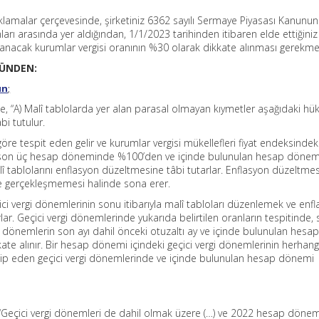
klamalar çerçevesinde, şirketiniz 6362 sayılı Sermaye Piyasası Kanunu
arı arasında yer aldığından, 1/1/2023 tarihinden itibaren elde ettiğini
anacak kurumlar vergisi oranının %30 olarak dikkate alınması gerekme
NÜNDEN:
un
;
, “A) Malî tablolarda yer alan parasal olmayan kıymetler aşağıdaki h
i tutulur.
öre tespit eden gelir ve kurumlar vergisi mükellefleri fiyat endeksindeki 
 son üç hesap döneminde %100’den ve içinde bulunulan hesap döne
î tablolarını enflasyon düzeltmesine tâbi tutarlar. Enflasyon düzeltmes
ikte gerçekleşmemesi halinde sona erer.
ci vergi dönemlerinin sonu itibarıyla malî tabloları düzenlemek ve enf
. Geçici vergi dönemlerinde yukarıda belirtilen oranların tespitinde,
 dönemlerin son ayı dahil önceki otuzaltı ay ve içinde bulunulan hesa
ate alınır. Bir hesap dönemi içindeki geçici vergi dönemlerinin herhang
kip eden geçici vergi dönemlerinde ve içinde bulunulan hesap dönemi
Geçici vergi dönemleri de dahil olmak üzere (…) ve 2022 hesap dönem