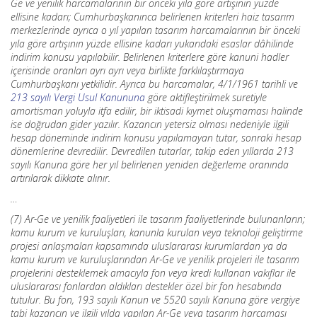
Ge ve yenilik harcamalarının bir önceki yıla göre artışının yüzde
ellisine kadarı; Cumhurbaşkanınca belirlenen kriterleri haiz tasarım
merkezlerinde ayrıca o yıl yapılan tasarım harcamalarının bir önceki
yıla göre artışının yüzde ellisine kadarı yukarıdaki esaslar dâhilinde
indirim konusu yapılabilir. Belirlenen kriterlere göre kanuni hadler
içerisinde oranları ayrı ayrı veya birlikte farklılaştırmaya
Cumhurbaşkanı yetkilidir. Ayrıca bu harcamalar, 4/1/1961 tarihli ve
213 sayılı Vergi Usul Kanununa
göre aktifleştirilmek suretiyle
amortisman yoluyla itfa edilir, bir iktisadi kıymet oluşmaması halinde
ise doğrudan gider yazılır. Kazancın yetersiz olması nedeniyle ilgili
hesap döneminde indirim konusu yapılamayan tutar, sonraki hesap
dönemlerine devredilir. Devredilen tutarlar, takip eden yıllarda 213
sayılı Kanuna göre her yıl belirlenen yeniden değerleme oranında
artırılarak dikkate alınır.
…
(7) Ar-Ge ve yenilik faaliyetleri ile tasarım faaliyetlerinde bulunanların;
kamu kurum ve kuruluşları, kanunla kurulan veya teknoloji geliştirme
projesi anlaşmaları kapsamında uluslararası kurumlardan ya da
kamu kurum ve kuruluşlarından Ar-Ge ve yenilik projeleri ile tasarım
projelerini desteklemek amacıyla fon veya kredi kullanan vakıflar ile
uluslararası fonlardan aldıkları destekler özel bir fon hesabında
tutulur. Bu fon, 193 sayılı Kanun ve 5520 sayılı Kanuna göre vergiye
tabi kazancın ve ilgili yılda yapılan Ar-Ge veya tasarım harcaması