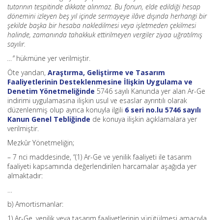
tutarının tespitinde dikkate alınmaz. Bu fonun, elde edildiği hesap
dönemini izleyen beş yıl içinde sermayeye ilâve dışında herhangi bir
şekilde başka bir hesaba nakledilmesi veya işletmeden çekilmesi
halinde, zamanında tahakkuk ettirilmeyen vergiler ziyaa uğratılmış
sayılır.
…”
hükmüne yer verilmiştir.
Öte yandan,
Araştırma, Geliştirme ve Tasarım
Faaliyetlerinin Desteklenmesine İlişkin Uygulama ve
Denetim Yönetmeliğinde
5746 sayılı Kanunda yer alan Ar-Ge
indirimi uygulamasına ilişkin usul ve esaslar ayrıntılı olarak
düzenlenmiş olup ayrıca konuyla ilgili
6 seri no.lu 5746 sayılı
Kanun Genel Tebliğinde
de konuya ilişkin açıklamalara yer
verilmiştir.
Mezkûr Yönetmeliğin;
– 7 nci maddesinde, “(1) Ar-Ge ve yenilik faaliyeti ile tasarım
faaliyeti kapsamında değerlendirilen harcamalar aşağıda yer
almaktadır:
…
b) Amortismanlar:
1) Ar-Ge, yenilik veya tasarım faaliyetlerinin yürütülmesi amacıyla