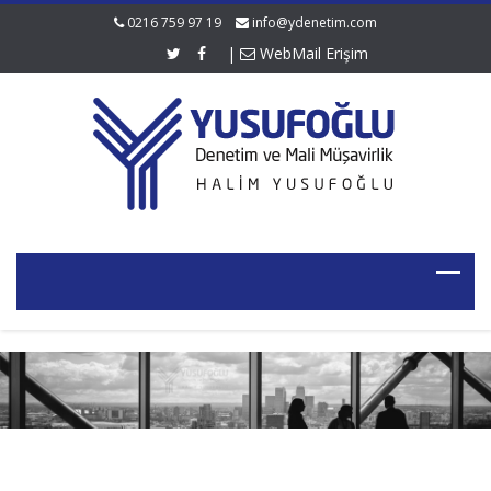
0216 759 97 19
info@ydenetim.com
|
WebMail Erişim