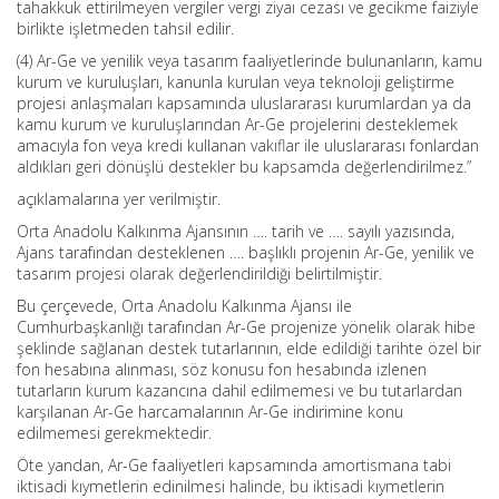
tahakkuk ettirilmeyen vergiler vergi ziyaı cezası ve gecikme faiziyle
birlikte işletmeden tahsil edilir.
(4) Ar-Ge ve yenilik veya tasarım faaliyetlerinde bulunanların, kamu
kurum ve kuruluşları, kanunla kurulan veya teknoloji geliştirme
projesi anlaşmaları kapsamında uluslararası kurumlardan ya da
kamu kurum ve kuruluşlarından Ar-Ge projelerini desteklemek
amacıyla fon veya kredi kullanan vakıflar ile uluslararası fonlardan
aldıkları geri dönüşlü destekler bu kapsamda değerlendirilmez.”
açıklamalarına yer verilmiştir.
Orta Anadolu Kalkınma Ajansının …. tarih ve …. sayılı yazısında,
Ajans tarafından desteklenen …. başlıklı projenin Ar-Ge, yenilik ve
tasarım projesi olarak değerlendirildiği belirtilmiştir.
Bu çerçevede, Orta Anadolu Kalkınma Ajansı ile
Cumhurbaşkanlığı tarafından Ar-Ge projenize yönelik olarak hibe
şeklinde sağlanan destek tutarlarının, elde edildiği tarihte özel bir
fon hesabına alınması, söz konusu fon hesabında izlenen
tutarların kurum kazancına dahil edilmemesi ve bu tutarlardan
karşılanan Ar-Ge harcamalarının Ar-Ge indirimine konu
edilmemesi gerekmektedir.
Öte yandan, Ar-Ge faaliyetleri kapsamında amortismana tabi
iktisadi kıymetlerin edinilmesi halinde, bu iktisadi kıymetlerin