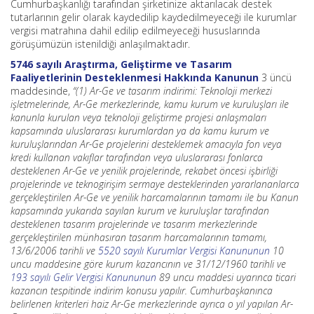
Cumhurbaşkanlığı tarafından şirketinize aktarılacak destek
tutarlarının gelir olarak kaydedilip kaydedilmeyeceği ile kurumlar
vergisi matrahına dahil edilip edilmeyeceği hususlarında
görüşümüzün istenildiği anlaşılmaktadır.
5746 sayılı Araştırma, Geliştirme ve Tasarım
Faaliyetlerinin Desteklenmesi Hakkında Kanunun
3 üncü
maddesinde,
“(1) Ar-Ge ve tasarım indirimi: Teknoloji merkezi
işletmelerinde, Ar-Ge merkezlerinde, kamu kurum ve kuruluşları ile
kanunla kurulan veya teknoloji geliştirme projesi anlaşmaları
kapsamında uluslararası kurumlardan ya da kamu kurum ve
kuruluşlarından Ar-Ge projelerini desteklemek amacıyla fon veya
kredi kullanan vakıflar tarafından veya uluslararası fonlarca
desteklenen Ar-Ge ve yenilik projelerinde, rekabet öncesi işbirliği
projelerinde ve teknogirişim sermaye desteklerinden yararlananlarca
gerçekleştirilen Ar-Ge ve yenilik harcamalarının tamamı ile bu Kanun
kapsamında yukarıda sayılan kurum ve kuruluşlar tarafından
desteklenen tasarım projelerinde ve tasarım merkezlerinde
gerçekleştirilen münhasıran tasarım harcamalarının tamamı,
13/6/2006 tarihli ve
5520 sayılı Kurumlar Vergisi Kanununun
10
uncu maddesine göre kurum kazancının ve 31/12/1960 tarihli ve
193 sayılı Gelir Vergisi Kanununun
89 uncu maddesi uyarınca ticari
kazancın tespitinde indirim konusu yapılır. Cumhurbaşkanınca
belirlenen kriterleri haiz Ar-Ge merkezlerinde ayrıca o yıl yapılan Ar-