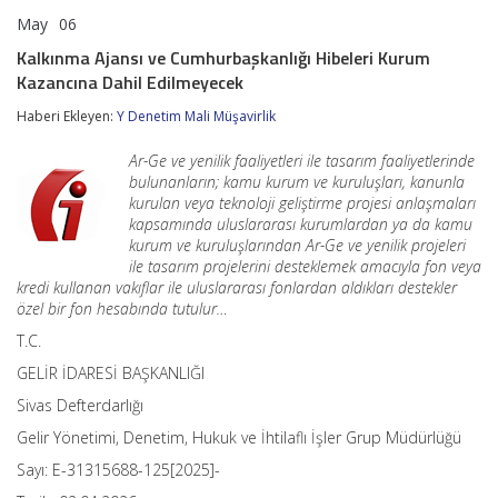
May
06
Kalkınma
yorumlar kapalı
Ajansı
Kalkınma Ajansı ve Cumhurbaşkanlığı Hibeleri Kurum
ve
Kazancına Dahil Edilmeyecek
Cumhurbaşkanlığı
Hibeleri
Haberi Ekleyen:
Y Denetim Mali Müşavirlik
Kurum
Kazancına
Dahil
Ar-Ge ve yenilik faaliyetleri ile tasarım faaliyetlerinde
Edilmeyecek
bulunanların; kamu kurum ve kuruluşları, kanunla
için
kurulan veya teknoloji geliştirme projesi anlaşmaları
kapsamında uluslararası kurumlardan ya da kamu
kurum ve kuruluşlarından Ar-Ge ve yenilik projeleri
ile tasarım projelerini desteklemek amacıyla fon veya
kredi kullanan vakıflar ile uluslararası fonlardan aldıkları destekler
özel bir fon hesabında tutulur…
T.C.
GELİR İDARESİ BAŞKANLIĞI
Sivas Defterdarlığı
Gelir Yönetimi, Denetim, Hukuk ve İhtilaflı İşler Grup Müdürlüğü
Sayı: E-31315688-125[2025]-