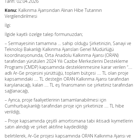
Tarih: 02.04.2026
Konu:
Kalkınma Ajansından Alınan Hibe Tutarının
Vergilendirilmesi
İlgi:
İlgide kayıtlı özelge talep formunuzdan;
– Sermayesinin tamamına … sahip olduğu Şirketinizin, Sanayi ve
Teknoloji Bakanlığı Kalkınma Ajansları Genel Müdürlüğü
koordinasyonunda, Orta Anadolu Kalkınma Ajansı (ORAN)
tarafından yürütülen 2024 Yılı Cazibe Merkezlerini Destekleme
Programı (CMDP) kapsamında desteklenmesine karar verilen “….
adlı Ar-Ge projesini yürüttüğü, toplam bütçesi …. TL olan proje
kapsamındaki …. TL desteğin ORAN Kalkınma Ajansı tarafından
karşılanacağı, kalan …. TL eş finansmanın ise şirketiniz tarafından
sağlanacağı,
– Ayrıca, proje faaliyetlerinin tamamlanabilmesi için
Cumhurbaşkanlığı tarafından proje için şirketinize …. TL hibe
verildiği,
– Proje kapsamında çeşitli amortismana tabi iktisadi kıymetlerin
satın alındığı ve şirket aktifine kaydedildiği
belirtilerek, Ar-Ge projesi kapsamında ORAN Kalkınma Ajansı ve