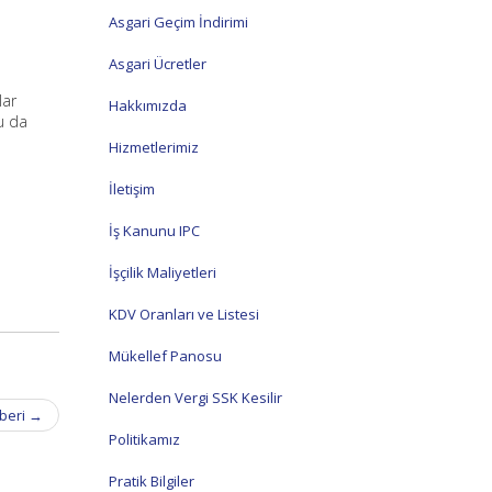
Asgari Geçim İndirimi
Asgari Ücretler
lar
Hakkımızda
u da
Hizmetlerimiz
İletişim
İş Kanunu IPC
İşçilik Maliyetleri
KDV Oranları ve Listesi
Mükellef Panosu
Nelerden Vergi SSK Kesilir
hberi
→
Politikamız
Pratik Bilgiler