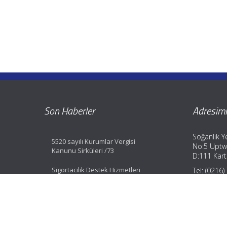
Son Haberler
Adresimi
Soğanlık Ye
5520 sayılı Kurumlar Vergisi
No:5 Uptw
Kanunu Sirküleri /73
D:111 Karta
Sigortacılık Destek Hizmetleri
Tel: (0216
Yönetmeliği Değişti
Fax: (0216
GSM: (0533