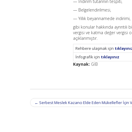
— İndirim tutarının tespiti,
— Belgelendirilmesi,
— Yıllık beyannamede indirimi,
gibi konular hakkında ayrıntılı b
vergisi ve katma değer vergisi 
açıklanmıştır.
Rehbere ulaşmak için
tıklayını
İnfografik için
tıklayınız
Kaynak:
GİB
Post
←
Serbest Meslek Kazancı Elde Eden Mükellefler İçin 
navigation