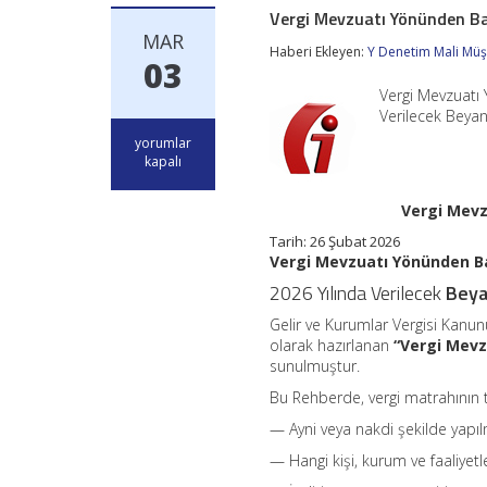
Vergi Mevzuatı Yönünden Ba
MAR
Haberi Ekleyen:
Y Denetim Mali Müşa
03
Vergi Mevzuatı
Verilecek Beyan
Vergi
yorumlar
Mevzuatı
kapalı
Yönünden
Bağış
Vergi Mevz
ve
Yardımlar
Tarih:
26 Şubat 2026
Rehberi
Vergi Mevzuatı Yönünden Ba
Yayımlandı
2026 Yılında Verilecek
Bey
için
Gelir ve Kurumlar Vergisi Kanun
olarak hazırlanan
“Vergi Mevz
sunulmuştur.
Bu Rehberde, vergi matrahının t
— Ayni veya nakdi şekilde yapı
— Hangi kişi, kurum ve faaliyetl