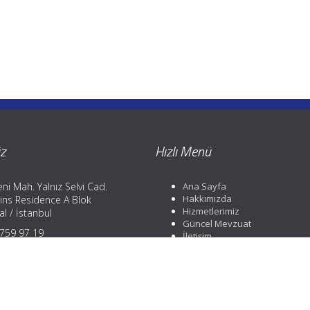
z
Hızlı Menü
ni Mah. Yalnız Selvi Cad.
Ana Sayfa
Hakkımızda
ins Residence A Blok
Hizmetlerimiz
l / İstanbul
Güncel Mevzuat
) 759 97 19
İletişim
) 759 97 19
) 252 88 01