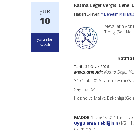
Katma Değer Vergisi Genel U
ŞUB
Haberi Ekleyen:
Y Denetim Mali Müşa
10
Mevzuatın Adı: 
Tebliğ (Seri No:
Katma
yorumlar
Değer
kapalı
Vergisi
Genel
Katma D
Uygulama
Tebliği
Tarih:
31 Ocak 2026
(Seri
Mevzuatın Adı:
Katma Değer Verg
No:
57)
31 Ocak 2026 Tarihli Resmi Ga
için
Sayı: 33154
Hazine ve Maliye Bakanlığı (Geli
MADDE 1-
26/4/2014 tarihli v
Uygulama Tebliğinin
(II/B-11
eklenmiştir.