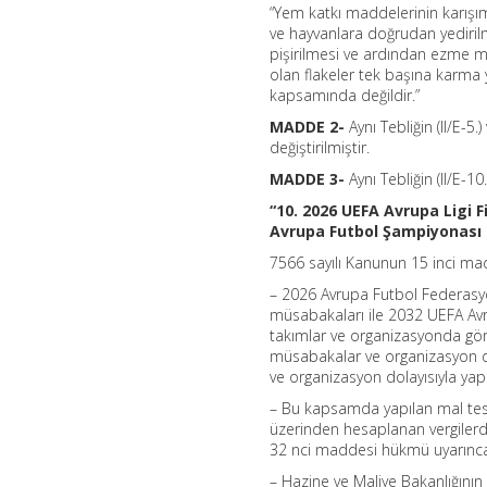
“Yem katkı maddelerinin karışım
ve hayvanlara doğrudan yedirilm
pişirilmesi ve ardından ezme m
olan flakeler tek başına karma
kapsamında değildir.”
MADDE 2-
Aynı Tebliğin (II/E-5
değiştirilmiştir.
MADDE 3-
Aynı Tebliğin (II/E-10
“10. 2026 UEFA Avrupa Ligi F
Avrupa Futbol Şampiyonası
7566 sayılı Kanunun 15 inci ma
– 2026 Avrupa Futbol Federasyonl
müsabakaları ile 2032 UEFA Avr
takımlar ve organizasyonda göre
müsabakalar ve organizasyon dol
ve organizasyon dolayısıyla yapa
– Bu kapsamda yapılan mal teslim
üzerinden hesaplanan vergilerden
32 nci maddesi hükmü uyarınca 
– Hazine ve Maliye Bakanlığının 