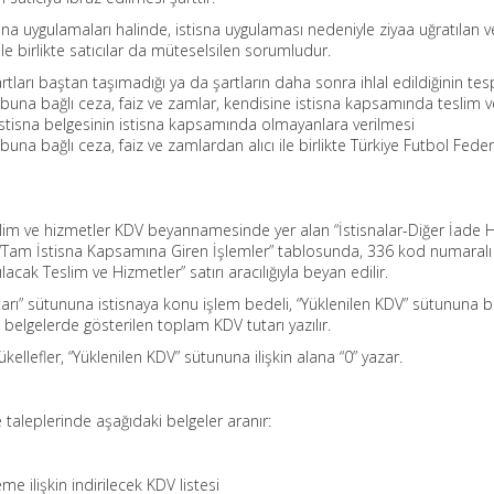
sna uygulamaları halinde, istisna uygulaması nedeniyle ziyaa uğratılan ve
ile birlikte satıcılar da müteselsilen sorumludur.
artları baştan taşımadığı ya da şartların daha sonra ihlal edildiğinin tesp
le buna bağlı ceza, faiz ve zamlar, kendisine istisna kapsamında teslim 
 İstisna belgesinin istisna kapsamında olmayanlara verilmesi
e buna bağlı ceza, faiz ve zamlardan alıcı ile birlikte Türkiye Futbol Fed
lim ve hizmetler KDV beyannamesinde yer alan “İstisnalar-Diğer İade 
, “Tam İstisna Kapsamına Giren İşlemler” tablosunda, 336 kod numaralı
ak Teslim ve Hizmetler” satırı aracılığıyla beyan edilir.
tarı” sütununa istisnaya konu işlem bedeli, “Yüklenilen KDV” sütununa 
ait belgelerde gösterilen toplam KDV tutarı yazılır.
llefler, “Yüklenilen KDV” sütununa ilişkin alana “0” yazar.
taleplerinde aşağıdaki belgeler aranır:
e ilişkin indirilecek KDV listesi