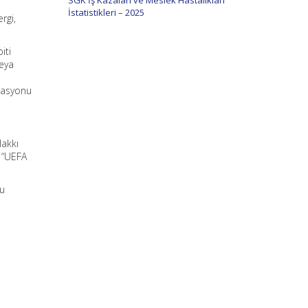
SGK İş Kazaları ve Meslek Hastalıkları
İstatistikleri – 2025
rgi,
iti
veya
erasyonu
Hakkı
 “UEFA
bu