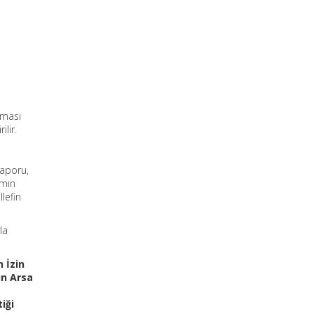
lması
lir.
raporu,
smın
lefin
la
n İzin
ın Arsa
iği