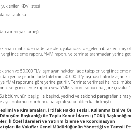
yüklenilen KDV listesi
aplama tablosu
an alınan yazı örneği
aklanan mahsuben iade talepleri, yukarıdaki belgelerin ibraz edilmiş o
n vergi inceleme raporu, YMM raporu ve teminat aranmadan yerine getiri
aklanan ve 50.000 TL’yi aşmayan nakden iade talepleri vergi inceleme 
 yerine getirilir. İade talebinin 50.000 TL’yi aşması halinde aşan kı
eya YMM raporuna göre yerine getirilir. Teminat verilmesi halinde, mükel
 teminat vergi inceleme raporu veya YMM raporu sonucuna göre çözülür.”
.15.) bölümünün başlığı ile beşinci, yedinci ve sekizinci paragrafları sırasıy
ve aynı bölümün dördüncü paragrafı yürürlükten kaldırılmıştır.
slimi ve Kiralamaları, İrtifak Hakkı Tesisi, Kullanma İzni ve Ö
l Dönüşüm Başkanlığı ile Toplu Konut İdaresi (TOKİ) Başkanlığın
eler, İl Özel İdareleri ve Yatırım İzleme ve Koordinasyon
tışları ile Vakıflar Genel Müdürlüğünün Yönettiği ve Temsil Ett