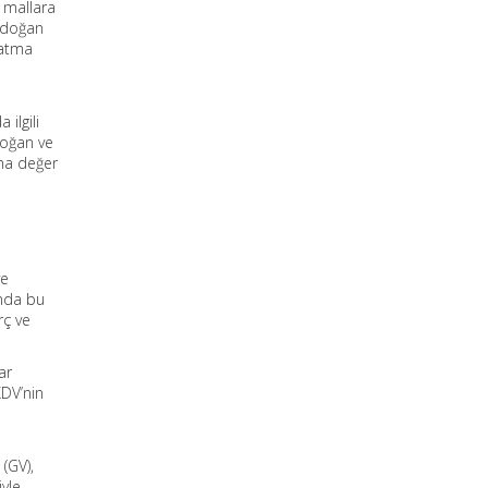
n mallara
e doğan
katma
ilgili
doğan ve
tma değer
ve
ında bu
rç ve
ar
KDV’nin
 (GV),
yle