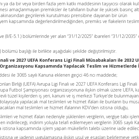
ı ya da bir veya birden fazla yem katkı maddesinin taşıyıcısı olarak kul
esi amaçlanmayan premiksler ile tahılların buhar ile yüksek basınç al
akinasından geçirilerek kurutulması prensibine dayanan bir ürün
 yem kapsamında değerlendirilmediğinden, premiks ve flakelerin teslimi
.) ve (II/E-5.1.) bölümlerinde yer alan “31/12/2025” ibareleri “31/12/2035”
.) bölümü başlığı ile birlikte aşağıdaki şekilde değiştirilmiştir.
inali ve 2027 UEFA Konferans Ligi Finali Müsabakaları ile 2032 
 Organizasyonu Kapsamında Yapılacak Teslim ve Hizmetlerde 
ddesi ile 3065 sayılı Kanuna eklenen geçici 46 ncı maddede;
arı Birliği (UEFA) Avrupa Ligi Finali ve 2027 UEFA Konferans Ligi Finali
upa Futbol Şampiyonası organizasyonuna ilişkin olmak üzere UEFA, ka
vli tüzel kişilerden iş yeri, kanuni ve iş merkezi Türkiye’de bulunmayan
ayısıyla yapılacak mal teslimleri ve hizmet ifaları ile bunların bu mü
cakları mal teslimleri ve hizmet ifalarının KDV’den istisna olduğu,
leri ve hizmet ifaları nedeniyle yüklenilen vergilerin, vergiye tabi işle
 indirileceği, indirim yoluyla telafi edilemeyen vergilerin 3065 sayılı 
istisna kapsamında işlem yapan mükellefin talebi üzerine iade edilec
istisna ve iadenin uygulamasına ilişkin usul ve esasları belirlemeye yetki