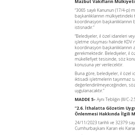
Mazbut Vakıfların Mülkiyeti
“3065 sayılı Kanunun (17/4-p) m
başkanlıklarının mülkiyetindeki t
koordinasyon başkanlıklarının b
istisnadır.”
“Belediyeler, il özel idareleri 
işletme oluşması halinde KDV mük
koordinasyon başkanlıklarının a
gerekmektedir. Belediyeler, il ö
mükellefiyet tesisinde, söz konu
konusuna yer verilecektir.
Buna göre, belediyeler, il özel
iktisadi işletmelerin taşınmaz 
değerlendirilmeyeceğinden, söz
uygulanacaktır.”
MADDE 5-
Aynı Tebliğin (III/
“2.6. İthalatta Gözetim Uy
Önlenmesi Hakkında İlgili 
24/11/2023 tarihli ve 32379 say
Cumhurbaşkanı Kararı eki Kara