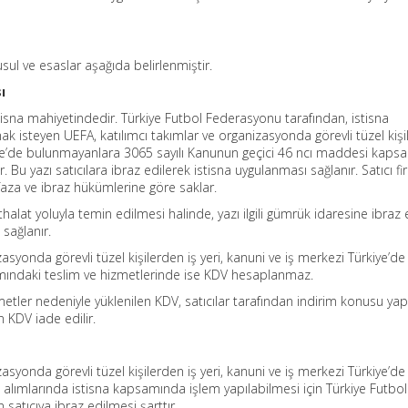
usul ve esaslar aşağıda belirlenmiştir.
ı
na mahiyetindedir. Türkiye Futbol Federasyonu tarafından, istisna
isteyen UEFA, katılımcı takımlar ve organizasyonda görevli tüzel kişi
kiye’de bulunmayanlara 3065 sayılı Kanunun geçici 46 ncı maddesi kap
lir. Bu yazı satıcılara ibraz edilerek istisna uygulanması sağlanır. Satıcı 
aza ve ibraz hükümlerine göre saklar.
halat yoluyla temin edilmesi halinde, yazı ilgili gümrük idaresine ibraz
 sağlanır.
zasyonda görevli tüzel kişilerden iş yeri, kanuni ve iş merkezi Türkiye’de
mındaki teslim ve hizmetlerinde ise KDV hesaplanmaz.
etler nedeniyle yüklenilen KDV, satıcılar tarafından indirim konusu yapıl
n KDV iade edilir.
zasyonda görevli tüzel kişilerden iş yeri, kanuni ve iş merkezi Türkiye’de
alımlarında istisna kapsamında işlem yapılabilmesi için Türkiye Futbol
satıcıya ibraz edilmesi şarttır.