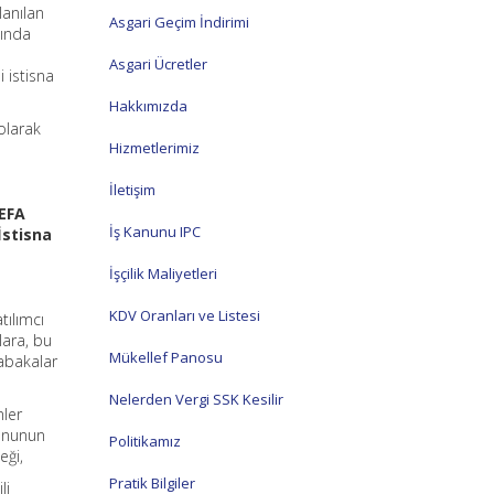
lanılan
Asgari Geçim İndirimi
tında
Asgari Ücretler
 istisna
Hakkımızda
 olarak
Hizmetlerimiz
İletişim
UEFA
İş Kanunu IPC
İstisna
İşçilik Maliyetleri
KDV Oranları ve Listesi
tılımcı
lara, bu
Mükellef Panosu
sabakalar
Nelerden Vergi SSK Kesilir
mler
Kanunun
Politikamız
eği,
Pratik Bilgiler
li