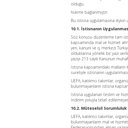
olduğu,
hükme bağlanmıştır.
Bu istisna uygulamasına ilişkin 
10.1. İstisnanın Uygulanmas
Söz konusu düzenleme tam istis
kapsamında mal ve hizmet almak 
yeri, kanuni ve iş merkezi Tür
olduklarına yönelik bir yazı veri
yazıyı 213 sayılı Kanunun muhaf
İstisna kapsamındaki malların it
suretiyle istisnanın uygulanması
UEFA, katılımcı takımlar, organi
bulunmayanların istisna kapsa
İstisna uygulanan teslim ve hizm
İndirim yoluyla telafi edilemeye
10.2. Müteselsil Sorumluluk
UEFA, katılımcı takımlar, organi
bulunmayanların mal ve hizmet 
Federasyonundan alınan yazının 