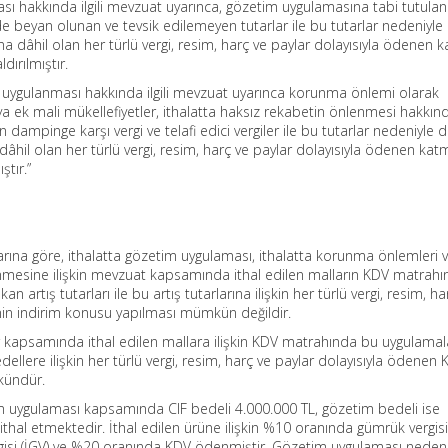
ası hakkında ilgili mevzuat uyarınca, gözetim uygulamasına tabi tutula
e beyan olunan ve tevsik edilemeyen tutarlar ile bu tutarlar nedeniyl
a dâhil olan her türlü vergi, resim, harç ve paylar dolayısıyla ödenen 
dırılmıştır.
i uygulanması hakkında ilgili mevzuat uyarınca korunma önlemi olarak
 ek mali mükellefiyetler, ithalatta haksız rekabetin önlenmesi hakkında 
mpinge karşı vergi ve telafi edici vergiler ile bu tutarlar nedeniyle 
âhil olan her türlü vergi, resim, harç ve paylar dolayısıyla ödenen ka
ştır.”
rına göre, ithalatta gözetim uygulaması, ithalatta korunma önlemleri 
enmesine ilişkin mevzuat kapsamında ithal edilen malların KDV matrah
n artış tutarları ile bu artış tutarlarına ilişkin her türlü vergi, resim, ha
nin indirim konusu yapılması mümkün değildir.
kapsamında ithal edilen mallara ilişkin KDV matrahında bu uygulamal
dellere ilişkin her türlü vergi, resim, harç ve paylar dolayısıyla ödenen 
kündür.
tim uygulaması kapsamında CIF bedeli 4.000.000 TL, gözetim bedeli ise
thal etmektedir. İthal edilen ürüne ilişkin %10 oranında gümrük vergisi
gisi (İGV) ve %20 oranında KDV ödenmiştir. Gözetim uygulaması nedeni