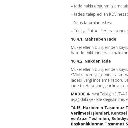
– İade hakkı doğuran işleme ait 
– İadesi talep edilen KDV hes
– Satış faturaları listesi
– Türkiye Futbol Federasyonund
10.4.1. Mahsuben İade
Mükelleflerin bu işlemden kayn
halinde miktarına bakılmaksızı
10.4.2. Nakden İade
Mükelleflerin bu işlemden kayn
YMM raporu ve teminat aranmadan
iadesi, vergi inceleme raporu v
iade talebi yerine getirilir ve
MADDE 4-
Aynı Tebliğin (II/F-4
aşağıdaki şekilde değiştirilmiş 
“4.15. Hazinenin Taşınmaz Te
Verilmesi İşlemleri, Kentse
ve Arazi Teslimleri, Belediy
Başkanlıklarının Taşınmaz Sa