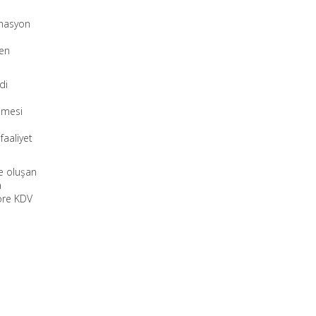
inasyon
den
di
ilmesi
faaliyet
de oluşan
a
göre KDV