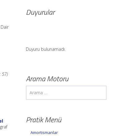
Duyurular
 Dair
Duyuru bulunamadı.
: 57)
Arama Motoru
Pratik Menü
el
graf
Amortismanlar