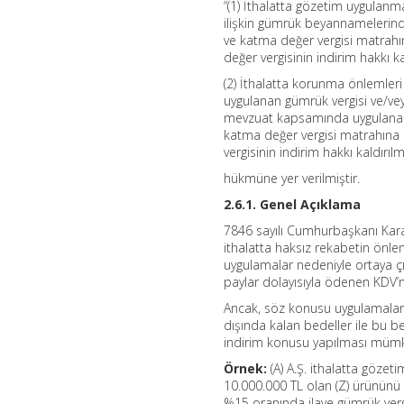
“(1) İthalatta gözetim uygulanm
ilişkin gümrük beyannamelerind
ve katma değer vergisi matrahın
değer vergisinin indirim hakkı kal
(2) İthalatta korunma önlemler
uygulanan gümrük vergisi ve/veya
mevzuat kapsamında uygulanan da
katma değer vergisi matrahına d
vergisinin indirim hakkı kaldırılmı
hükmüne yer verilmiştir.
2.6.1. Genel Açıklama
7846 sayılı Cumhurbaşkanı Kara
ithalatta haksız rekabetin önl
uygulamalar nedeniyle ortaya çıka
paylar dolayısıyla ödenen KDV’
Ancak, söz konusu uygulamalar 
dışında kalan bedeller ile bu be
indirim konusu yapılması müm
Örnek:
(A) A.Ş. ithalatta göze
10.000.000 TL olan (Z) ürününü i
%15 oranında ilave gümrük ver