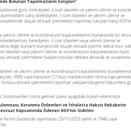
nde Bulunan Taşınmazların Satışları”
addesine göre, belediyeler, il özel idareleri ve yatırım izleme ve koord
aşınmazların satışı (belediyeler, il özel idareleri ve yatırım izleme ve
ünyelerinde oluşan iktisadi işletmelerin taşınmaz satışları hariç) KDV’
veya yatırım izleme ve koordinasyon başkanlıklarının bünyesinde bir iktisa
ellefiyetinin, belediyeler, il özel idareleri veya yatırım izleme ve
dına değil, bunların bünyesinde oluşan iktisadi işletme adına tesis ed
zel idareleri veya yatırım izleme ve koordinasyon başkanlıklarına ilişkin
su iktisadi işletmelerin faaliyet konuları dikkate alınacak ve unvanında 
 idareleri ve yatırım izleme ve koordinasyon başkanlıklarının bünyelerin
satışları, 3065 sayılı Kanunun (17/4-p) maddesindeki istisna kapsamınd
 konusu iktisadi işletmelerin taşınmaz satışlarında genel hükümlere 
C-2.5.) bölümünden sonra gelmek üzere aşağıdaki bölüm eklenmiştir.
gulanması, Korunma Önlemleri ve İthalatta Haksız Rekabetin
Mevzuat Kapsamında Ödenen KDV’nin İndirimi
ılı Resmî Gazete’de yayımlanan 23/11/2023 tarihli ve 7846 sayılı
rda;