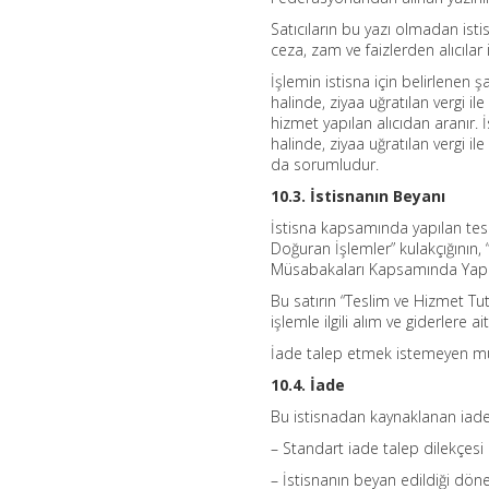
Satıcıların bu yazı olmadan isti
ceza, zam ve faizlerden alıcılar 
İşlemin istisna için belirlenen ş
halinde, ziyaa uğratılan vergi i
hizmet yapılan alıcıdan aranır.
halinde, ziyaa uğratılan vergi il
da sorumludur.
10.3. İstisnanın Beyanı
İstisna kapsamında yapılan tes
Doğuran İşlemler” kulakçığının
Müsabakaları Kapsamında Yapılac
Bu satırın “Teslim ve Hizmet Tu
işlemle ilgili alım ve giderlere 
İade talep etmek istemeyen müke
10.4. İade
Bu istisnadan kaynaklanan iade 
– Standart iade talep dilekçesi
– İstisnanın beyan edildiği dönem