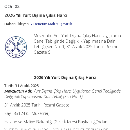
Oca
02
2026
yorumlar kapalı
Yılı
2026 Yılı Yurt Dışına Çıkış Harcı
Yurt
Dışına
Haberi Ekleyen:
Y Denetim Mali Müşavirlik
Çıkış
Harcı
Mevzuatın Adı: Yurt Dışına Çıkış Harcı Uygulama
için
Genel Tebliğinde Değişiklik Yapılmasına Dair
Tebliğ (Seri No: 1) 31 Aralık 2025 Tarihli Resmi
Gazete S..
2026 Yılı Yurt Dışına Çıkış Harcı
Tarih:
31 Aralık 2025
Mevzuatın Adı:
Yurt Dışına Çıkış Harcı Uygulama Genel Tebliğinde
Değişiklik Yapılmasına Dair Tebliğ (Seri No: 1)
31 Aralık 2025 Tarihli Resmi Gazete
Sayı: 33124 (5. Mükerrer)
Hazine ve Maliye Bakanlığı (Gelir İdaresi Başkanlığı)’ndan: