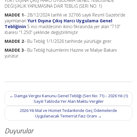
YURT DIŞINA ÇIKIŞ HARCI UYGULAMA GENEL TEBLİĞİNDE
DEĞİŞİKLİK YAPILMASINA DAİR TEBLİĞ (SERİ NO: 1)
MADDE 1
– 28/12/2024 tarihli ve 32766 sayılı Resmî Gazete’de
yayımlanan
Yurt Dışına Çıkış Harcı Uygulama Genel
Tebliğinin
5 inci maddesinin ikinci fıkrasında yer alan “710”
ibaresi “1.250” şeklinde değiştirilmiştir
MADDE 2
– Bu Tebliğ 1/1/2026 tarihinde yürürlüğe girer.
MADDE 3
– Bu Tebliğ hükümlerini Hazine ve Maliye Bakanı
yürütür.
Post
←
Damga Vergisi Kanunu Genel Tebliği (Seri No: 71) – 2026 Yılı (1)
navigation
Sayılı Tabloda Yer Alan Maktu Vergiler
2026 Yılı Mal ve Hizmet Tedarikinde Geç Ödemelerde
Uygulanacak Temerrüt Faiz Oranı
→
Duyurular