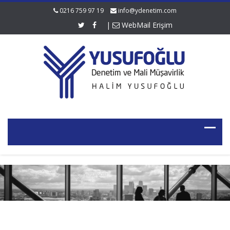
0216 759 97 19
info@ydenetim.com
|
WebMail Erişim