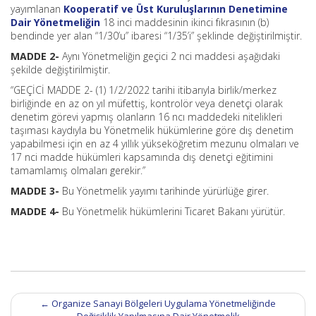
yayımlanan
Kooperatif ve Üst Kuruluşlarının Denetimine
Dair Yönetmeliğin
18 inci maddesinin ikinci fıkrasının (b)
bendinde yer alan “1/30’u” ibaresi “1/35’i” şeklinde değiştirilmiştir.
MADDE 2-
Aynı Yönetmeliğin geçici 2 nci maddesi aşağıdaki
şekilde değiştirilmiştir.
“GEÇİCİ MADDE 2- (1) 1/2/2022 tarihi itibarıyla birlik/merkez
birliğinde en az on yıl müfettiş, kontrolör veya denetçi olarak
denetim görevi yapmış olanların 16 ncı maddedeki nitelikleri
taşıması kaydıyla bu Yönetmelik hükümlerine göre dış denetim
yapabilmesi için en az 4 yıllık yükseköğretim mezunu olmaları ve
17 nci madde hükümleri kapsamında dış denetçi eğitimini
tamamlamış olmaları gerekir.”
MADDE 3-
Bu Yönetmelik yayımı tarihinde yürürlüğe girer.
MADDE 4-
Bu Yönetmelik hükümlerini Ticaret Bakanı yürütür.
Post
←
Organize Sanayi Bölgeleri Uygulama Yönetmeliğinde
navigation