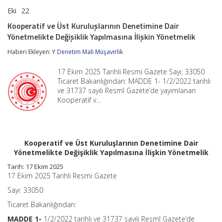
Eki
22
Kooperatif
yorumlar kapalı
ve
Kooperatif ve Üst Kuruluşlarının Denetimine Dair
Üst
Yönetmelikte Değişiklik Yapılmasına İlişkin Yönetmelik
Kuruluşlarının
Denetimine
Haberi Ekleyen:
Y Denetim Mali Müşavirlik
Dair
Yönetmelikte
Değişiklik
17 Ekim 2025 Tarihli Resmi Gazete Sayı: 33050
Yapılmasına
Ticaret Bakanlığından: MADDE 1- 1/2/2022 tarihli
İlişkin
ve 31737 sayılı Resmî Gazete’de yayımlanan
Yönetmelik
Kooperatif v…
için
Kooperatif ve Üst Kuruluşlarının Denetimine Dair
Yönetmelikte Değişiklik Yapılmasına İlişkin Yönetmelik
Tarih: 17 Ekim 2025
17 Ekim 2025 Tarihli Resmi Gazete
Sayı: 33050
Ticaret Bakanlığından:
MADDE 1-
1/2/2022 tarihli ve 31737 sayılı Resmî Gazete’de