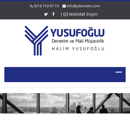
0216 759 97 19
info@ydenetim.com
|
WebMail Erişim