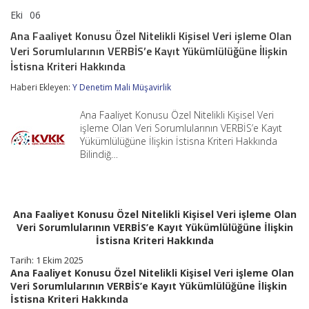
Eki
06
Ana
yorumlar kapalı
Faaliyet
Ana Faaliyet Konusu Özel Nitelikli Kişisel Veri işleme Olan
Konusu
Veri Sorumlularının VERBİS’e Kayıt Yükümlülüğüne İlişkin
Özel
Nitelikli
İstisna Kriteri Hakkında
Kişisel
Veri
Haberi Ekleyen:
Y Denetim Mali Müşavirlik
işleme
Olan
Ana Faaliyet Konusu Özel Nitelikli Kişisel Veri
Veri
işleme Olan Veri Sorumlularının VERBİS’e Kayıt
Sorumlularının
Yükümlülüğüne İlişkin İstisna Kriteri Hakkında
VERBİS’e
Bilindiğ…
Kayıt
Yükümlülüğüne
İlişkin
İstisna
Kriteri
Ana Faaliyet Konusu Özel Nitelikli Kişisel Veri işleme Olan
Hakkında
için
Veri Sorumlularının VERBİS’e Kayıt Yükümlülüğüne İlişkin
İstisna Kriteri Hakkında
Tarih: 1 Ekim 2025
Ana Faaliyet Konusu Özel Nitelikli Kişisel Veri işleme Olan
Veri Sorumlularının VERBİS’e Kayıt Yükümlülüğüne İlişkin
İstisna Kriteri Hakkında