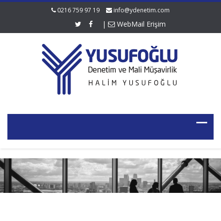
0216 759 97 19
info@ydenetim.com
|
WebMail Erişim