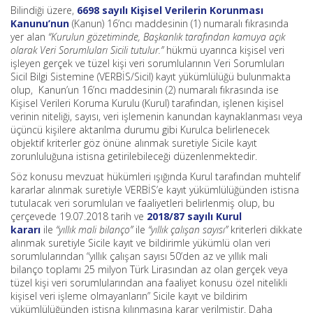
Bilindiği üzere,
6698 sayılı Kişisel Verilerin Korunması
Kanunu’nun
(Kanun) 16’ncı maddesinin (1) numaralı fıkrasında
yer alan
“Kurulun gözetiminde, Başkanlık tarafından kamuya açık
olarak Veri Sorumluları Sicili tutulur.”
hükmü uyarınca kişisel veri
işleyen gerçek ve tüzel kişi veri sorumlularının Veri Sorumluları
Sicil Bilgi Sistemine (VERBİS/Sicil) kayıt yükümlülüğü bulunmakta
olup, Kanun’un 16’ncı maddesinin (2) numaralı fıkrasında ise
Kişisel Verileri Koruma Kurulu (Kurul) tarafından, işlenen kişisel
verinin niteliği, sayısı, veri işlemenin kanundan kaynaklanması veya
üçüncü kişilere aktarılma durumu gibi Kurulca belirlenecek
objektif kriterler göz önüne alınmak suretiyle Sicile kayıt
zorunluluğuna istisna getirilebileceği düzenlenmektedir.
Söz konusu mevzuat hükümleri ışığında Kurul tarafından muhtelif
kararlar alınmak suretiyle VERBİS’e kayıt yükümlülüğünden istisna
tutulacak veri sorumluları ve faaliyetleri belirlenmiş olup, bu
çerçevede 19.07.2018 tarih ve
2018/87 sayılı Kurul
kararı
ile
“yıllık mali bilanço”
ile
“yıllık çalışan sayısı”
kriterleri dikkate
alınmak suretiyle Sicile kayıt ve bildirimle yükümlü olan veri
sorumlularından “yıllık çalışan sayısı 50’den az ve yıllık mali
bilanço toplamı 25 milyon Türk Lirasından az olan gerçek veya
tüzel kişi veri sorumlularından ana faaliyet konusu özel nitelikli
kişisel veri işleme olmayanların” Sicile kayıt ve bildirim
yükümlülüğünden istisna kılınmasına karar verilmiştir. Daha