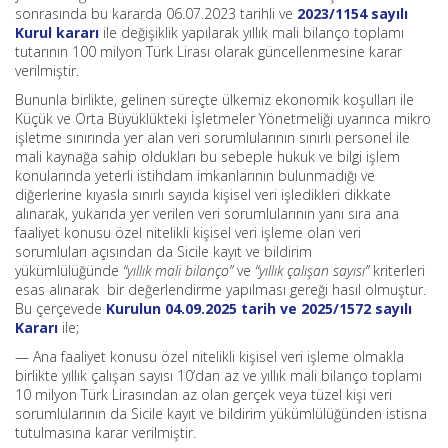
sonrasında bu kararda 06.07.2023 tarihli ve
2023/1154 sayılı
Kurul kararı
ile değişiklik yapılarak yıllık mali bilanço toplamı
tutarının 100 milyon Türk Lirası olarak güncellenmesine karar
verilmiştir.
Bununla birlikte, gelinen süreçte ülkemiz ekonomik koşulları ile
Küçük ve Orta Büyüklükteki İşletmeler Yönetmeliği uyarınca mikro
işletme sınırında yer alan veri sorumlularının sınırlı personel ile
mali kaynağa sahip oldukları bu sebeple hukuk ve bilgi işlem
konularında yeterli istihdam imkanlarının bulunmadığı ve
diğerlerine kıyasla sınırlı sayıda kişisel veri işledikleri dikkate
alınarak, yukarıda yer verilen veri sorumlularının yanı sıra ana
faaliyet konusu özel nitelikli kişisel veri işleme olan veri
sorumluları açısından da Sicile kayıt ve bildirim
yükümlülüğünde
“yıllık mali bilanço”
ve
“yıllık çalışan sayısı”
kriterleri
esas alınarak bir değerlendirme yapılması gereği hasıl olmuştur.
Bu çerçevede
Kurulun 04.09.2025 tarih ve 2025/1572 sayılı
Kararı
ile;
— Ana faaliyet konusu özel nitelikli kişisel veri işleme olmakla
birlikte yıllık çalışan sayısı 10’dan az ve yıllık mali bilanço toplamı
10 milyon Türk Lirasından az olan gerçek veya tüzel kişi veri
sorumlularının da Sicile kayıt ve bildirim yükümlülüğünden istisna
tutulmasına karar verilmiştir.