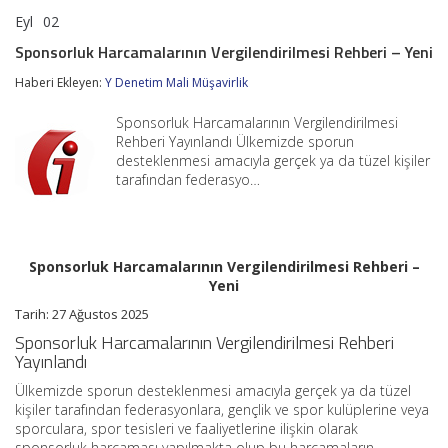
Eyl
02
Sponsorluk
yorumlar kapalı
Harcamalarının
Sponsorluk Harcamalarının Vergilendirilmesi Rehberi – Yeni
Vergilendirilmesi
Rehberi
Haberi Ekleyen:
Y Denetim Mali Müşavirlik
–
Yeni
Sponsorluk Harcamalarının Vergilendirilmesi
için
Rehberi Yayınlandı Ülkemizde sporun
desteklenmesi amacıyla gerçek ya da tüzel kişiler
tarafından federasyo…
Sponsorluk Harcamalarının Vergilendirilmesi Rehberi –
Yeni
Tarih: 27 Ağustos 2025
Sponsorluk Harcamalarının Vergilendirilmesi Rehberi
Yayınlandı
Ülkemizde sporun desteklenmesi amacıyla gerçek ya da tüzel
kişiler tarafından federasyonlara, gençlik ve spor kulüplerine veya
sporculara, spor tesisleri ve faaliyetlerine ilişkin olarak
sponsorluk harcaması yapılmakta olup bu harcamaların