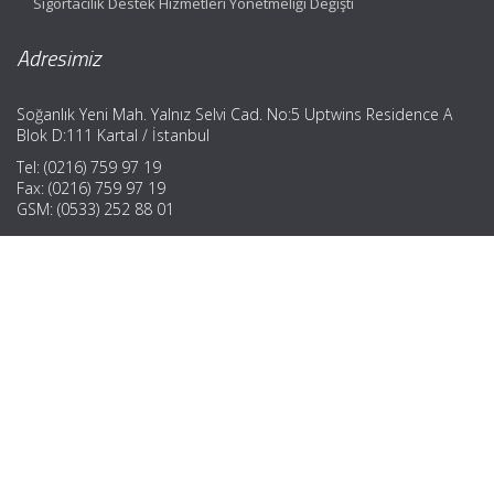
Sigortacılık Destek Hizmetleri Yönetmeliği Değişti
Adresimiz
Soğanlık Yeni Mah. Yalnız Selvi Cad. No:5 Uptwins Residence A
Blok D:111 Kartal / İstanbul
Tel: (0216) 759 97 19
Fax: (0216) 759 97 19
GSM: (0533) 252 88 01
Hızlı Menü
Ana Sayfa
Hakkımızda
Hizmetlerimiz
Güncel Mevzuat
İletişim
Muhasebe Haberleri
|
ABACIPARK
Web Hosting