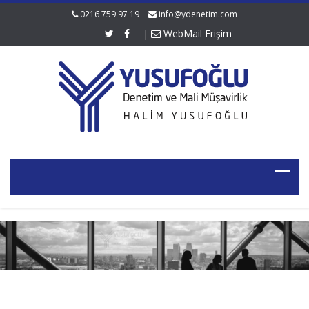
0216 759 97 19
info@ydenetim.com
|
WebMail Erişim