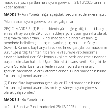
maddede yazılı şartları haiz uyum görevlisini 31/10/2025 tarihine
kadar atarlar.”
MADDE 7-
Aynı Yönetmeliğe aşağıdaki geçici madde eklenmiştir.
“Münhasıran uyum görevlisi olarak çalışanlar
GEÇİCİ MADDE 5- (1) Bu maddenin yürürlüğe girdiği tarih itibarıyla,
en az altı ay süreyle 29 uncu maddeye göre uyum görevlisi olarak
çalışmakta olanlardan, 17 nci maddenin birinci fıkrasının (ç)
bendinde belirtilen şartı taşımayanlar, çalışmalarının Sosyal
Güvenlik Kurumu kayıtlarıyla tevsik edilmesi şartıyla, bu maddenin
yürürlüğe girdiği tarihten itibaren iki yıl süreyle yetkilendirme
sınavına katılabilirler. Söz konusu kişilere, yetkilendirme sınavında
başarılı olmaları halinde, Uyum Görevlisi Lisansı verilir. Bu şekilde
Uyum Görevlisi Lisansı verilenlerin uyum görevlisi veya uyum
görevlisi yardımcısı olarak atanmalarında 17 nci maddenin birinci
fıkrasının (ç) bendi aranmaz.
(2) Birinci fıkra kapsamına giren kişiler 17 nci maddenin birinci
fıkrasının (ç) bendi aranmaksızın iki yıl süreyle uyum görevlisi
olarak çalışabilirler.”
MADDE 8-
Bu Yönetmelik;
a) 2 nci, 5 inci ve 7 nci maddeleri 25/12/2025 tarihinde,