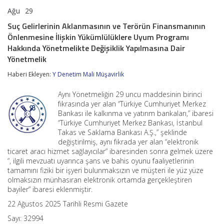
Ağu
29
Suç
yorumlar kapalı
Gelirlerinin
Suç Gelirlerinin Aklanmasının ve Terörün Finansmanının
Aklanmasının
Önlenmesine İlişkin Yükümlülüklere Uyum Programı
ve
Terörün
Hakkında Yönetmelikte Değişiklik Yapılmasına Dair
Finansmanının
Yönetmelik
Önlenmesine
İlişkin
Haberi Ekleyen:
Y Denetim Mali Müşavirlik
Yükümlülüklere
Uyum
Aynı Yönetmeliğin 29 uncu maddesinin birinci
Programı
fıkrasında yer alan “Türkiye Cumhuriyet Merkez
Hakkında
Yönetmelikte
Bankası ile kalkınma ve yatırım bankaları,” ibaresi
Değişiklik
“Türkiye Cumhuriyet Merkez Bankası, İstanbul
Yapılmasına
Takas ve Saklama Bankası A.Ş.,” şeklinde
Dair
değiştirilmiş, aynı fıkrada yer alan “elektronik
Yönetmelik
ticaret aracı hizmet sağlayıcılar” ibaresinden sonra gelmek üzere
için
“, ilgili mevzuatı uyarınca şans ve bahis oyunu faaliyetlerinin
tamamını fiziki bir işyeri bulunmaksızın ve müşteri ile yüz yüze
olmaksızın münhasıran elektronik ortamda gerçekleştiren
bayiler” ibaresi eklenmiştir.
22 Ağustos 2025 Tarihli Resmi Gazete
Sayı: 32994