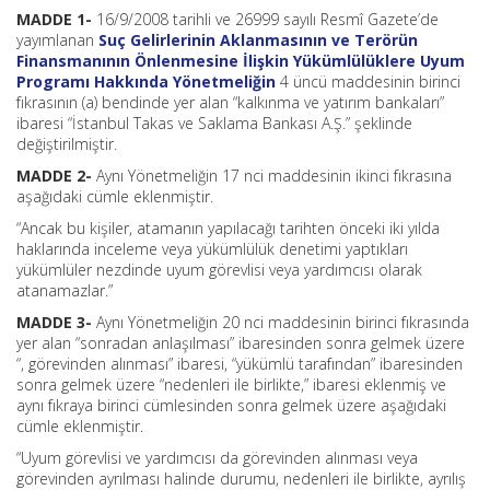
MADDE 1-
16/9/2008 tarihli ve 26999 sayılı Resmî Gazete’de
yayımlanan
Suç Gelirlerinin Aklanmasının ve Terörün
Finansmanının Önlenmesine İlişkin Yükümlülüklere Uyum
Programı Hakkında Yönetmeliğin
4 üncü maddesinin birinci
fıkrasının (a) bendinde yer alan “kalkınma ve yatırım bankaları”
ibaresi “İstanbul Takas ve Saklama Bankası A.Ş.” şeklinde
değiştirilmiştir.
MADDE 2-
Aynı Yönetmeliğin 17 nci maddesinin ikinci fıkrasına
aşağıdaki cümle eklenmiştir.
“Ancak bu kişiler, atamanın yapılacağı tarihten önceki iki yılda
haklarında inceleme veya yükümlülük denetimi yaptıkları
yükümlüler nezdinde uyum görevlisi veya yardımcısı olarak
atanamazlar.”
MADDE 3-
Aynı Yönetmeliğin 20 nci maddesinin birinci fıkrasında
yer alan “sonradan anlaşılması” ibaresinden sonra gelmek üzere
“, görevinden alınması” ibaresi, “yükümlü tarafından” ibaresinden
sonra gelmek üzere “nedenleri ile birlikte,” ibaresi eklenmiş ve
aynı fıkraya birinci cümlesinden sonra gelmek üzere aşağıdaki
cümle eklenmiştir.
“Uyum görevlisi ve yardımcısı da görevinden alınması veya
görevinden ayrılması halinde durumu, nedenleri ile birlikte, ayrılış