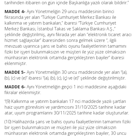
tarihinden itibaren on gün içinde Başkanlığa yazılı olarak bildirir.”
MADDE 4-
Aynı Yönetmeliğin 29 uncu maddesinin birinci
fıkrasında yer alan “Türkiye Cumhuriyet Merkez Bankası ile
kalkınma ve yatırım bankaları,” ibaresi “Türkiye Cumhuriyet
Merkez Bankası, İstanbul Takas ve Saklama Bankası A.Ş.,”
şeklinde değiştirilmiş, aynı fıkrada yer alan “elektronik ticaret aracı
hizmet sağlayıcılar” ibaresinden sonra gelmek üzere “, ilgili
mevzuatı uyarınca şans ve bahis oyunu faaliyetlerinin tamamını
fiziki bir işyeri bulunmaksızın ve müşteri ile yüz yüze olmaksızın
münhasıran elektronik ortamda gerçekleştiren bayiler” ibaresi
eklenmiştir.
MADDE 5-
Aynı Yönetmeliğin 30 uncu maddesinde yer alan “(a),
(b), (c) ve (e)” ibaresi “(a), (b), (c), (ç) ve (e)” şeklinde değiştirilmiştir.
MADDE 6-
Aynı Yönetmeliğin geçici 1 inci maddesine aşağıdaki
fıkralar eklenmiştir.
“(9) Kalkınma ve yatırım bankaları 17 nci maddede yazılı şartları
haiz uyum görevlisini ve yardımcısını 31/10/2025 tarihine kadar
atar, uyum programlarını 30/11/2025 tarihine kadar oluştururlar.
(10) Halihazırda şans ve bahis oyunu faaliyetlerinin tamamını fiziki
bir işyeri bulunmaksızın ve müşteri ile yüz yüze olmaksızın
münhasıran elektronik ortamda gerçekleştiren bayiler, 30 uncu