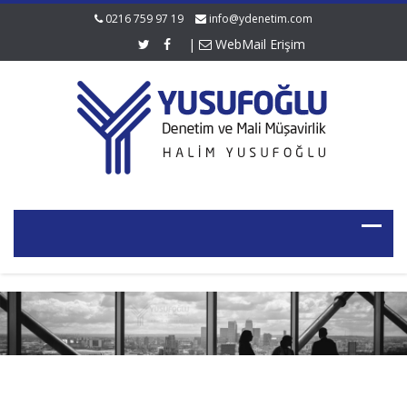
0216 759 97 19
info@ydenetim.com
|
WebMail Erişim