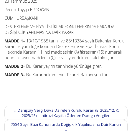
23 Temmuz 2025
Recep Tayyip ERDOĞAN
CUMHURBAŞKANI
DESTEKLEME VE FİYAT İSTİKRAR FONU HAKKINDA KARARDA
DEĞİŞİKLİK YAPILMASINA DAİR KARAR
MADDE 1
– 13/10/1988 tarihli ve 88/13384 sayılı Bakanlar Kurulu
Kararı ile yürürlüğe konulan Destekleme ve Fiyat İstikrar Fonu
Hakkında Kararın 11 inci maddesinin (A) fıkrasının (15) numaralı
bendi ile aynı maddenin (Ç) fıkrası yürürlükten kaldırılmıştır.
MADDE 2
– Bu Karar yayımı tarihinde yürürlüğe girer.
MADDE 3
– Bu Karar hükümlerini Ticaret Bakanı yürütür.
Post
←
Danıştay Vergi Dava Daireleri Kurulu Kararı (E: 2025/12, K:
navigation
2025/15) – İhtirazi Kayıtla Ödenen Damga Vergileri
7554 Sayılı Bazı Kanunlarda Değişiklik Yapılmasına Dair Kanun
→