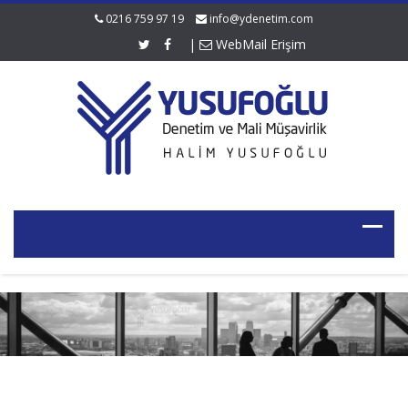
0216 759 97 19
info@ydenetim.com
|
WebMail Erişim