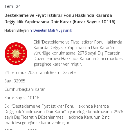
Tem
24
Destekleme
yorumlar kapalı
ve
Destekleme ve Fiyat İstikrar Fonu Hakkında Kararda
Fiyat
Değişiklik Yapılmasına Dair Karar (Karar Sayısı: 10116)
İstikrar
Fonu
Haberi Ekleyen:
Y Denetim Mali Müşavirlik
Hakkında
Kararda
Değişiklik
Ekli “Destekleme ve Fiyat İstikrar Fonu Hakkında
Yapılmasına
Kararda Değişiklik Yapılmasına Dair Karar”ın
Dair
yürürlüğe konulmasına, 2976 sayılı Dış Ticaretin
Karar
Düzenlenmesi Hakkında Kanunun 2 nci maddesi
(Karar
gereğince karar verilmiştir.
Sayısı:
10116)
24 Temmuz 2025 Tarihli Resmi Gazete
için
Sayı: 32965
Cumhurbaşkanı Kararı
Karar Sayısı: 10116
Ekli “Destekleme ve Fiyat İstikrar Fonu Hakkında Kararda
Değişiklik Yapılmasına Dair Karar”ın yürürlüğe konulmasına, 2976
sayılı Dış Ticaretin Düzenlenmesi Hakkında Kanunun 2 nci
maddesi gereğince karar verilmiştir.