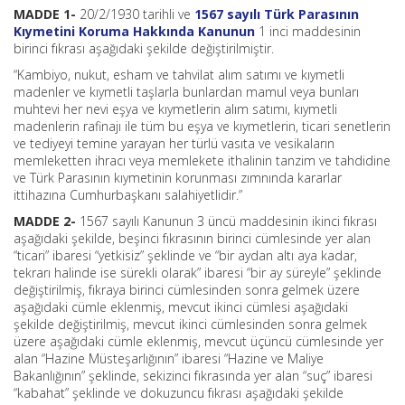
MADDE 1-
20/2/1930 tarihli ve
1567 sayılı Türk Parasının
Kıymetini Koruma Hakkında Kanunun
1 inci maddesinin
birinci fıkrası aşağıdaki şekilde değiştirilmiştir.
“Kambiyo, nukut, esham ve tahvilat alım satımı ve kıymetli
madenler ve kıymetli taşlarla bunlardan mamul veya bunları
muhtevi her nevi eşya ve kıymetlerin alım satımı, kıymetli
madenlerin rafinajı ile tüm bu eşya ve kıymetlerin, ticari senetlerin
ve tediyeyi temine yarayan her türlü vasıta ve vesikaların
memleketten ihracı veya memlekete ithalinin tanzim ve tahdidine
ve Türk Parasının kıymetinin korunması zımnında kararlar
ittihazına Cumhurbaşkanı salahiyetlidir.”
MADDE 2-
1567 sayılı Kanunun 3 üncü maddesinin ikinci fıkrası
aşağıdaki şekilde, beşinci fıkrasının birinci cümlesinde yer alan
“ticari” ibaresi “yetkisiz” şeklinde ve “bir aydan altı aya kadar,
tekrarı halinde ise sürekli olarak” ibaresi “bir ay süreyle” şeklinde
değiştirilmiş, fıkraya birinci cümlesinden sonra gelmek üzere
aşağıdaki cümle eklenmiş, mevcut ikinci cümlesi aşağıdaki
şekilde değiştirilmiş, mevcut ikinci cümlesinden sonra gelmek
üzere aşağıdaki cümle eklenmiş, mevcut üçüncü cümlesinde yer
alan “Hazine Müsteşarlığının” ibaresi “Hazine ve Maliye
Bakanlığının” şeklinde, sekizinci fıkrasında yer alan “suç” ibaresi
“kabahat” şeklinde ve dokuzuncu fıkrası aşağıdaki şekilde