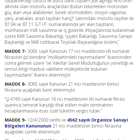
taşıyabileceği sürücü ve yolcu dahil toplam yük ağırlığı) %50’sinin
altında olan motorlu araçlardan (bütün tekerlekleri motordan
güç alan veya alabilenler, binek otomobilleri, steyşın vagonlar,
yarış arabaları, arazi taşıtları hariç)” satırındaki motorlu taşıtlar ile
87.04 ve 87.11 G.T.İ.P. numaralarında yer alan taşıtların,
münhasıran millî savunma ve iç güvenlik ihtiyaçlarında kullanılmak
üzere Millî Savunma Bakanlığı, İçişleri Bakanlığı, Savunma Sanayii
Başkanlığı ve Millî İstihbarat Teşkilatı Başkanlığına teslimi,”
MADDE 7-
3065 sayılı Kanunun 17 nci maddesinin (4) numaralı
fıkrasının (p) bendine “mülkiyetindeki taşınmazların” ibaresinden
sonra gelmek üzere “ve Vakıflar Genel Müdürlüğünün yönettiği ve
temsil ettiği mazbut vakıfların mülkiyetinde bulunan
taşınmazların” ibaresi eklenmiştir.
MADDE 8-
3065 sayılı Kanunun 21 inci maddesinin birinci
fıkrasına aşağıdaki bent eklenmiştir.
“ç) 4760 sayılı Kanunun 16 ncı maddesinin (4) numaralı fıkrası
uyarınca teminat karşılığı ithal edilen malın teminatının
hesaplanmasına esas özel tüketim vergisi tutarı.”
MADDE 9-
12/4/2000 tarihli ve
4562 sayılı Organize Sanayi
Bölgeleri Kanununun
21 inci maddesinin birinci fıkrasına
aşağıdaki cümle eklenmiştir.