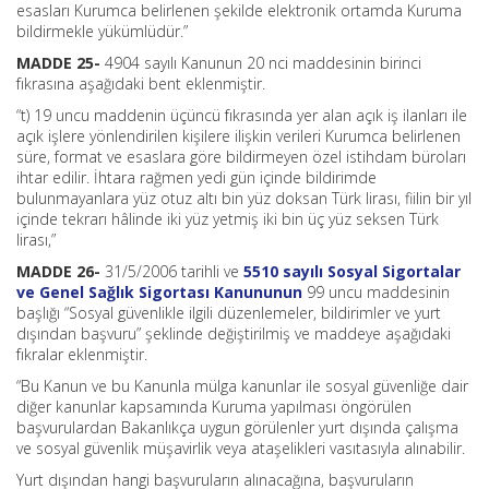
esasları Kurumca belirlenen şekilde elektronik ortamda Kuruma
bildirmekle yükümlüdür.”
MADDE 25-
4904 sayılı Kanunun 20 nci maddesinin birinci
fıkrasına aşağıdaki bent eklenmiştir.
“t) 19 uncu maddenin üçüncü fıkrasında yer alan açık iş ilanları ile
açık işlere yönlendirilen kişilere ilişkin verileri Kurumca belirlenen
süre, format ve esaslara göre bildirmeyen özel istihdam büroları
ihtar edilir. İhtara rağmen yedi gün içinde bildirimde
bulunmayanlara yüz otuz altı bin yüz doksan Türk lirası, fiilin bir yıl
içinde tekrarı hâlinde iki yüz yetmiş iki bin üç yüz seksen Türk
lirası,”
MADDE 26-
31/5/2006 tarihli ve
5510 sayılı Sosyal Sigortalar
ve Genel Sağlık Sigortası Kanununun
99 uncu maddesinin
başlığı “Sosyal güvenlikle ilgili düzenlemeler, bildirimler ve yurt
dışından başvuru” şeklinde değiştirilmiş ve maddeye aşağıdaki
fıkralar eklenmiştir.
“Bu Kanun ve bu Kanunla mülga kanunlar ile sosyal güvenliğe dair
diğer kanunlar kapsamında Kuruma yapılması öngörülen
başvurulardan Bakanlıkça uygun görülenler yurt dışında çalışma
ve sosyal güvenlik müşavirlik veya ataşelikleri vasıtasıyla alınabilir.
Yurt dışından hangi başvuruların alınacağına, başvuruların