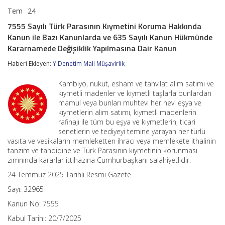
Tem
24
7555
yorumlar kapalı
Sayılı
7555 Sayılı Türk Parasının Kıymetini Koruma Hakkında
Türk
Kanun ile Bazı Kanunlarda ve 635 Sayılı Kanun Hükmünde
Parasının
Kıymetini
Kararnamede Değişiklik Yapılmasına Dair Kanun
Koruma
Hakkında
Haberi Ekleyen:
Y Denetim Mali Müşavirlik
Kanun
ile
Kambiyo, nukut, esham ve tahvilat alım satımı ve
Bazı
kıymetli madenler ve kıymetli taşlarla bunlardan
Kanunlarda
mamul veya bunları muhtevi her nevi eşya ve
ve
kıymetlerin alım satımı, kıymetli madenlerin
635
rafinajı ile tüm bu eşya ve kıymetlerin, ticari
Sayılı
Kanun
senetlerin ve tediyeyi temine yarayan her türlü
Hükmünde
vasıta ve vesikaların memleketten ihracı veya memlekete ithalinin
Kararnamede
tanzim ve tahdidine ve Türk Parasının kıymetinin korunması
Değişiklik
zımnında kararlar ittihazına Cumhurbaşkanı salahiyetlidir.
Yapılmasına
Dair
24 Temmuz 2025 Tarihli Resmi Gazete
Kanun
Sayı: 32965
için
Kanun No: 7555
Kabul Tarihi: 20/7/2025