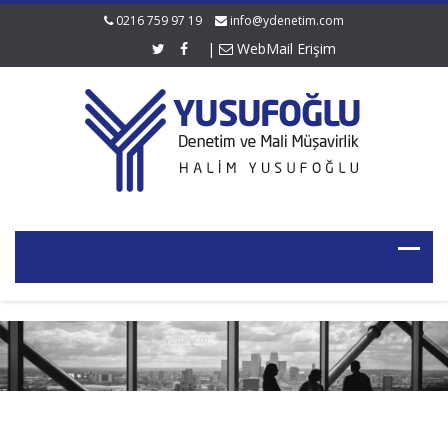
0216 759 97 19
info@ydenetim.com
|
WebMail Erişim