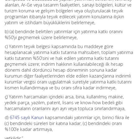
alanları, Ar-Ge veya tasarım faaliyetleri, sanayi bölgeleri, kültür ve
turizm koruma ve gelişim bölgeleri veya oluşturulacak teşvik
programları itibarıyla teşvik edilecek yatırım konularına ilişkin
yatırım ve istihdam büyüklüklerini belirlemeye,
b) (a) bendinde belirtilen yatırımlar için yatırıma katkı oranını
%50’yi geçmemek üzere belirlemeye,
c) Yatırım teşvik belgesi kapsamında bu maddeye göre
hesaplanacak yatırıma katkı tutarına mahsuben, toplam yatırıma
katkı tutarının %50’sini ve hak edilen yatırıma katkı tutarını
geçmemek üzere; indirim hakkının kullanılabileceği ilk hesap
dönemi dahil dördüncü hesap döneminin sonuna kadar
kurumun diğer faaliyetlerinden elde edilen kazançlarına indirimli
kurumlar vergisi oranı uygulatmak suretiyle yatırıma katkı tutarını
kısmen kullandırmaya ve bu oranı sıfıra kadar indirmeye,
ç) Yatırım harcamaları içindeki arsa, bina, kullanılmış makine,
yedek parça, yazılım, patent, lisans ve know-how bedeli gibi
harcamaların oranlarını ayrı ayrı veya topluca sınırlandırmaya,
d)
6745 sayılı Kanun
kapsamındaki yatırımlar için, birinci fıkra ile
(c) bendindeki süreleri bir katına kadar, (c) bendindeki oranı
%100’e kadar artırmaya,
yetkilidir.”