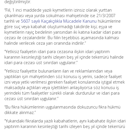
değiştirilmiştir.
“Fiil, 1 inci maddede yazılı kıymetlerin izinsiz olarak yurttan
çıkarılması veya yurda sokulması mahiyetinde ise 21/3/2007
tarihli ve
5607 sayılı Kaçakçılıkla Mücadele Kanunu
hükümlerine
göre suç veya kabahat oluşturmadığı takdirde kişi; eşya ve
kıymetlerin rayiç bedelinin yarısından iki katına kadar idari para
cezası ile cezalandırılır. Bu fiilin teşebbüs aşamasında kalması
halinde verilecek ceza yarı oranında indirilir.”
“Yetkisiz faaliyetin idari para cezasına ilişkin idari yaptırım
kararının kesinleştiği tarihi izleyen beş yıl içinde tekerrürü halinde
idari para cezası üst sınırdan uygulanır.”
“Yetkisiz faaliyette bulunanların ilan ve reklamlarından veya
yaptıkları işin mahiyetinden söz konusu iş yerini, sadece faaliyet
izni veya yetki verilmesi gereken faaliyet konularında iştigal etmek
maksadıyla açtıkları veya işlettikleri anlaşılıyorsa söz konusu iş
yerindeki tüm faaliyetler sürekli olarak durdurulur ve idari para
cezası üst sınırdan uygulanır.”
“Bu fıkra hükümlerinin uygulanmasında dokuzuncu fıkra hükmü
dikkate alınmaz.”
“Yukarıdaki fıkralarda yazılı kabahatlerin, aynı kabahate ilişkin idari
yaptırım kararının kesinleştiği tarihi izleyen beş yıl içinde tekerrürü