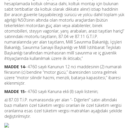
hesaplamada koltuk olmasa dahi, koltuk montajı için bulunan
sabit tertibatlar da koltuk olarak dikkate alınır) istiap haddinin
(bir aracın güvenle taşıyabileceği sürücü ve yolcu dahil toplam yük
ağırlığı) %50’sinin altında olan motorlu araçlardan (bütün
tekerlekleri motordan güç alan veya alabilenler, binek
otomobilleri, steyşın vagonlar, yarış arabaları, arazi taşıtları hariç)”
satırındaki motorlu taşıtların, 87.04 ve 87.11 G.T.İ.P.
numaralarında yer alan taşıtların, Millî Savunma Bakanlığı, İçişleri
Bakanlığı, Savunma Sanayii Başkanlığı ve Millî İstihbarat Teşkilatı
Başkanlığı tarafından münhasıran millî savunma ve iç güvenlik
ihtiyaçlarında kullanılmak üzere ilk iktisabı,”
MADDE 14-
4760 sayılı Kanunun 12 nci maddesinin (2) numaralı
fıkrasının (c) bendine “motor gücü,” ibaresinden sonra gelmek
üzere “motor silindir hacmi, menzili, batarya kapasitesi,” ibaresi
eklenmiştir.
MADDE 15-
4760 sayılı Kanuna ekli (II) sayılı listenin;
a) 87.03 T.İ.P. numarasında yer alan “- Diğerleri” satırı altındaki
bazı malların özel tüketim vergisi oranları ile özel tüketim vergisi
oranlarına esas özel tüketim vergisi matrahları aşağıdaki şekilde
değiştirilmiştir.