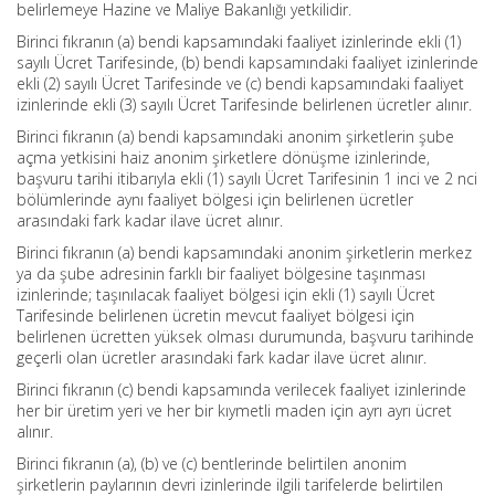
belirlemeye Hazine ve Maliye Bakanlığı yetkilidir.
Birinci fıkranın (a) bendi kapsamındaki faaliyet izinlerinde ekli (1)
sayılı Ücret Tarifesinde, (b) bendi kapsamındaki faaliyet izinlerinde
ekli (2) sayılı Ücret Tarifesinde ve (c) bendi kapsamındaki faaliyet
izinlerinde ekli (3) sayılı Ücret Tarifesinde belirlenen ücretler alınır.
Birinci fıkranın (a) bendi kapsamındaki anonim şirketlerin şube
açma yetkisini haiz anonim şirketlere dönüşme izinlerinde,
başvuru tarihi itibarıyla ekli (1) sayılı Ücret Tarifesinin 1 inci ve 2 nci
bölümlerinde aynı faaliyet bölgesi için belirlenen ücretler
arasındaki fark kadar ilave ücret alınır.
Birinci fıkranın (a) bendi kapsamındaki anonim şirketlerin merkez
ya da şube adresinin farklı bir faaliyet bölgesine taşınması
izinlerinde; taşınılacak faaliyet bölgesi için ekli (1) sayılı Ücret
Tarifesinde belirlenen ücretin mevcut faaliyet bölgesi için
belirlenen ücretten yüksek olması durumunda, başvuru tarihinde
geçerli olan ücretler arasındaki fark kadar ilave ücret alınır.
Birinci fıkranın (c) bendi kapsamında verilecek faaliyet izinlerinde
her bir üretim yeri ve her bir kıymetli maden için ayrı ayrı ücret
alınır.
Birinci fıkranın (a), (b) ve (c) bentlerinde belirtilen anonim
şirketlerin paylarının devri izinlerinde ilgili tarifelerde belirtilen