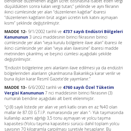
bendinde düzenlenen asgari ücret istisnasına isabet eden vergi
düşüldükten sonra kalan vergi tutarı;” şeklinde ve aynı fıkranın
ikinci cümlesinde yer alan “düzenlenen kağıtlar” ibaresi
“düzenlenen kağıtların brüt asgari ücretin kırk katını aşmayan
kısmı” şeklinde değiştirilmiştir.
MADDE 12-
9/1/2002 tarihli ve
4737 sayılı Endüstri Bölgeleri
Kanununun
3 üncü maddesinin birinci fıkrasının birinci
cümlesinde yer alan “veya kurulu bölgelere ilave alan” ibaresi ile
ikinci cümlesinde yer alan “veya alan ilavesine” ibaresi madde
metninden çıkarılmış ve beşinci cümlesi aşağıdaki şekilde
değiştirilmiştir.
“Endüstri bölgelerine yeni alanların ilave edilmesi ya da endüstri
bölgelerinden alanların çıkarılmasına Bakanlıkça karar verilir ve
buna ilişkin karar Resmî Gazete’de yayımlanır.”
MADDE 13-
6/6/2002 tarihli ve
4760 sayılı Özel Tüketim
Vergisi Kanununun
7 nci maddesinin birinci fıkrasının (3)
numaralı bendine aşağıdaki alt bent eklenmiştir.
“ç) (II) sayılı listede yer alan ve yerli katkı oranı en az %40 olan
mallar ile 87.03 G.T.İ.P. numarasında yer alan “- Yük taşımasında
kullanılıp azami ağırlığı 3,5 tonu aşmayan ve yolcu taşıma
kapasitesi (Yolcu taşıma kapasitesi sürücü dahil toplam yolcu
sayısının 70 kilogramla çarpılması suretiyle hesaplanır. Bu