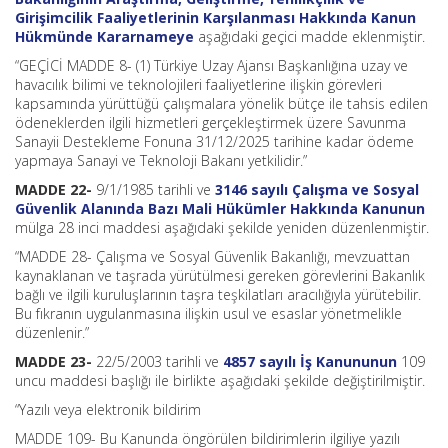
Girişimcilik Faaliyetlerinin Karşılanması Hakkında Kanun
Hükmünde Kararnameye
aşağıdaki geçici madde eklenmiştir.
“GEÇİCİ MADDE 8- (1) Türkiye Uzay Ajansı Başkanlığına uzay ve
havacılık bilimi ve teknolojileri faaliyetlerine ilişkin görevleri
kapsamında yürüttüğü çalışmalara yönelik bütçe ile tahsis edilen
ödeneklerden ilgili hizmetleri gerçekleştirmek üzere Savunma
Sanayii Destekleme Fonuna 31/12/2025 tarihine kadar ödeme
yapmaya Sanayi ve Teknoloji Bakanı yetkilidir.”
MADDE 22-
9/1/1985 tarihli ve
3146 sayılı Çalışma ve Sosyal
Güvenlik Alanında Bazı Mali Hükümler Hakkında Kanunun
mülga 28 inci maddesi aşağıdaki şekilde yeniden düzenlenmiştir.
“MADDE 28- Çalışma ve Sosyal Güvenlik Bakanlığı, mevzuattan
kaynaklanan ve taşrada yürütülmesi gereken görevlerini Bakanlık
bağlı ve ilgili kuruluşlarının taşra teşkilatları aracılığıyla yürütebilir.
Bu fıkranın uygulanmasına ilişkin usul ve esaslar yönetmelikle
düzenlenir.”
MADDE 23-
22/5/2003 tarihli ve
4857 sayılı İş Kanununun
109
uncu maddesi başlığı ile birlikte aşağıdaki şekilde değiştirilmiştir.
“Yazılı veya elektronik bildirim
MADDE 109- Bu Kanunda öngörülen bildirimlerin ilgiliye yazılı