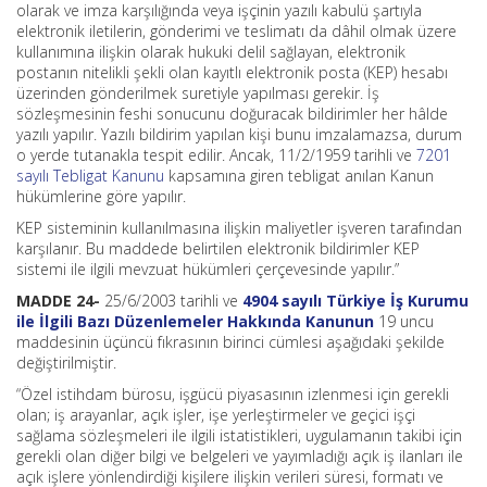
olarak ve imza karşılığında veya işçinin yazılı kabulü şartıyla
elektronik iletilerin, gönderimi ve teslimatı da dâhil olmak üzere
kullanımına ilişkin olarak hukuki delil sağlayan, elektronik
postanın nitelikli şekli olan kayıtlı elektronik posta (KEP) hesabı
üzerinden gönderilmek suretiyle yapılması gerekir. İş
sözleşmesinin feshi sonucunu doğuracak bildirimler her hâlde
yazılı yapılır. Yazılı bildirim yapılan kişi bunu imzalamazsa, durum
o yerde tutanakla tespit edilir. Ancak, 11/2/1959 tarihli ve
7201
sayılı Tebligat Kanunu
kapsamına giren tebligat anılan Kanun
hükümlerine göre yapılır.
KEP sisteminin kullanılmasına ilişkin maliyetler işveren tarafından
karşılanır. Bu maddede belirtilen elektronik bildirimler KEP
sistemi ile ilgili mevzuat hükümleri çerçevesinde yapılır.”
MADDE 24-
25/6/2003 tarihli ve
4904 sayılı Türkiye İş Kurumu
ile İlgili Bazı Düzenlemeler Hakkında Kanunun
19 uncu
maddesinin üçüncü fıkrasının birinci cümlesi aşağıdaki şekilde
değiştirilmiştir.
“Özel istihdam bürosu, işgücü piyasasının izlenmesi için gerekli
olan; iş arayanlar, açık işler, işe yerleştirmeler ve geçici işçi
sağlama sözleşmeleri ile ilgili istatistikleri, uygulamanın takibi için
gerekli olan diğer bilgi ve belgeleri ve yayımladığı açık iş ilanları ile
açık işlere yönlendirdiği kişilere ilişkin verileri süresi, formatı ve