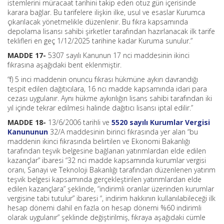
istemlerini müracaat tarihini takip eden otuz gün içerisinde
karara bağlar. Bu tarifelere ilişkin ilke, usul ve esaslar Kurumca
çıkarılacak yönetmelikle düzenlenir. Bu fıkra kapsamında
depolama lisansı sahibi şirketler tarafından hazırlanacak ilk tarife
teklifleri en geç 1/12/2025 tarihine kadar Kuruma sunulur.”
MADDE 17-
5307 sayılı Kanunun 17 nci maddesinin ikinci
fıkrasına aşağıdaki bent eklenmiştir.
“f) 5 inci maddenin onuncu fıkrası hükmüne aykırı davrandığı
tespit edilen dağıtıcılara, 16 ncı madde kapsamında idari para
cezası uygulanır. Aynı hükme aykırılığın lisans sahibi tarafından iki
yıl içinde tekrar edilmesi halinde dağıtıcı lisansı iptal edilir.”
MADDE 18-
13/6/2006 tarihli ve
5520 sayılı Kurumlar Vergisi
Kanununun
32/A maddesinin birinci fıkrasında yer alan “bu
maddenin ikinci fıkrasında belirtilen ve Ekonomi Bakanlığı
tarafından teşvik belgesine bağlanan yatırımlardan elde edilen
kazançlar” ibaresi “32 nci madde kapsamında kurumlar vergisi
oranı, Sanayi ve Teknoloji Bakanlığı tarafından düzenlenen yatırım
teşvik belgesi kapsamında gerçekleştirilen yatırımlardan elde
edilen kazançlara” şeklinde, “indirimli oranlar üzerinden kurumlar
vergisine tabi tutulur” ibaresi “, indirim hakkının kullanılabileceği ilk
hesap dönemi dahil en fazla on hesap dönemi %60 indirimli
olarak uygulanır” şeklinde değiştirilmiş, fıkraya aşağıdaki cümle