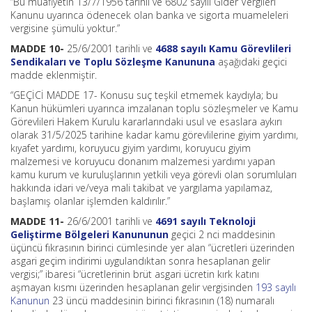
“Bu muafiyetin 13/7/1956 tarihli ve 6802 sayılı Gider Vergileri
Kanunu uyarınca ödenecek olan banka ve sigorta muameleleri
vergisine şümulü yoktur.”
MADDE 10-
25/6/2001 tarihli ve
4688 sayılı Kamu Görevlileri
Sendikaları ve Toplu Sözleşme Kanununa
aşağıdaki geçici
madde eklenmiştir.
“GEÇİCİ MADDE 17- Konusu suç teşkil etmemek kaydıyla; bu
Kanun hükümleri uyarınca imzalanan toplu sözleşmeler ve Kamu
Görevlileri Hakem Kurulu kararlarındaki usul ve esaslara aykırı
olarak 31/5/2025 tarihine kadar kamu görevlilerine giyim yardımı,
kıyafet yardımı, koruyucu giyim yardımı, koruyucu giyim
malzemesi ve koruyucu donanım malzemesi yardımı yapan
kamu kurum ve kuruluşlarının yetkili veya görevli olan sorumluları
hakkında idari ve/veya mali takibat ve yargılama yapılamaz,
başlamış olanlar işlemden kaldırılır.”
MADDE 11-
26/6/2001 tarihli ve
4691 sayılı Teknoloji
Geliştirme Bölgeleri Kanununun
geçici 2 nci maddesinin
üçüncü fıkrasının birinci cümlesinde yer alan “ücretleri üzerinden
asgari geçim indirimi uygulandıktan sonra hesaplanan gelir
vergisi;” ibaresi “ücretlerinin brüt asgari ücretin kırk katını
aşmayan kısmı üzerinden hesaplanan gelir vergisinden
193 sayılı
Kanunun
23 üncü maddesinin birinci fıkrasının (18) numaralı