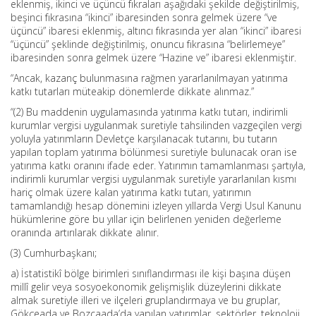
eklenmiş, ikinci ve üçüncü fıkraları aşağıdaki şekilde değiştirilmiş,
beşinci fıkrasına “ikinci” ibaresinden sonra gelmek üzere “ve
üçüncü” ibaresi eklenmiş, altıncı fıkrasında yer alan “ikinci” ibaresi
“üçüncü” şeklinde değiştirilmiş, onuncu fıkrasına “belirlemeye”
ibaresinden sonra gelmek üzere “Hazine ve” ibaresi eklenmiştir.
“Ancak, kazanç bulunmasına rağmen yararlanılmayan yatırıma
katkı tutarları müteakip dönemlerde dikkate alınmaz.”
“(2) Bu maddenin uygulamasında yatırıma katkı tutarı, indirimli
kurumlar vergisi uygulanmak suretiyle tahsilinden vazgeçilen vergi
yoluyla yatırımların Devletçe karşılanacak tutarını, bu tutarın
yapılan toplam yatırıma bölünmesi suretiyle bulunacak oran ise
yatırıma katkı oranını ifade eder. Yatırımın tamamlanması şartıyla,
indirimli kurumlar vergisi uygulanmak suretiyle yararlanılan kısmı
hariç olmak üzere kalan yatırıma katkı tutarı, yatırımın
tamamlandığı hesap dönemini izleyen yıllarda Vergi Usul Kanunu
hükümlerine göre bu yıllar için belirlenen yeniden değerleme
oranında artırılarak dikkate alınır.
(3) Cumhurbaşkanı;
a) İstatistikî bölge birimleri sınıflandırması ile kişi başına düşen
millî gelir veya sosyoekonomik gelişmişlik düzeylerini dikkate
almak suretiyle illeri ve ilçeleri gruplandırmaya ve bu gruplar,
Gökçeada ve Bozcaada’da yapılan yatırımlar, sektörler, teknoloji