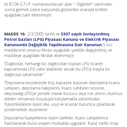
b) 87.04
G.T.İ
.P. numarasında yer alan “- Diğerleri” satırından
sonra gelmek üzere karşısında gösterilen oranıyla birlikte
aşağıdaki satır eklenmiştir.
MADDE 16-
2/3/2005 tarihli ve
5307 sayılı Sıvılaştırılmış
Petrol Gazları (LPG) Piyasası Kanunu ve Elektrik Piyasası
Kanununda Değişiklik Yapılmasına Dair Kanunun
5 inci
maddesinin onuncu fıkrası aşağıdaki şekilde değiştirilmiş ve
maddeye aşağıdaki fıkralar eklenmiştir.
“Dağıtıcılar, herhangi bir dağıtıcıdan toptan LPG ticareti
kapsamında LPG satın alabilirler ancak bu LPG’yi başka bir
dağıtıcıya satamazlar.”
“Depolama tesislerinde boş kapasite bulunan depolama lisansı
sahipleri, depolama taleplerini, lisans sahibinin tesisine,
depoladığı LPG’ye yönelik olarak bozucu veya risk artırıcı olumsuz
etkileri olmaması koşuluyla karşılamakla yükümlüdür.
Yükümlülüklere ilişkin ilke, usul ve esaslar Kurumca çıkarılacak
yönetmelikle düzenlenir.
Depolama faaliyetlerine ilişkin tarifeler, lisans sahiplerince
hazırlanarak Kurul onayını müteakip uygulanır. Kurul, tarife onay