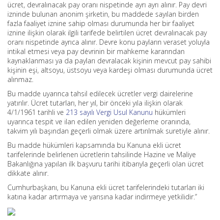
ücret, devralınacak pay oranı nispetinde ayrı ayrı alınır. Pay devri
izninde bulunan anonim şirketin, bu maddede sayılan birden
fazla faaliyet iznine sahip olması durumunda her bir faaliyet
iznine ilişkin olarak ilgili tarifede belirtilen ücret devralınacak pay
oranı nispetinde ayrıca alınır. Devre konu payların veraset yoluyla
intikal etmesi veya pay devrinin bir mahkeme kararından
kaynaklanması ya da payları devralacak kişinin mevcut pay sahibi
kişinin eşi, altsoyu, üstsoyu veya kardeşi olması durumunda ücret
alınmaz.
Bu madde uyarınca tahsil edilecek ücretler vergi dairelerine
yatırılır. Ücret tutarları, her yıl, bir önceki yıla ilişkin olarak
4/1/1961 tarihli ve
213 sayılı Vergi Usul Kanunu
hükümleri
uyarınca tespit ve ilan edilen yeniden değerleme oranında,
takvim yılı başından geçerli olmak üzere artırılmak suretiyle alınır.
Bu madde hükümleri kapsamında bu Kanuna ekli ücret
tarifelerinde belirlenen ücretlerin tahsilinde Hazine ve Maliye
Bakanlığına yapılan ilk başvuru tarihi itibarıyla geçerli olan ücret
dikkate alınır.
Cumhurbaşkanı, bu Kanuna ekli ücret tarifelerindeki tutarları iki
katına kadar artırmaya ve yarısına kadar indirmeye yetkilidir.”