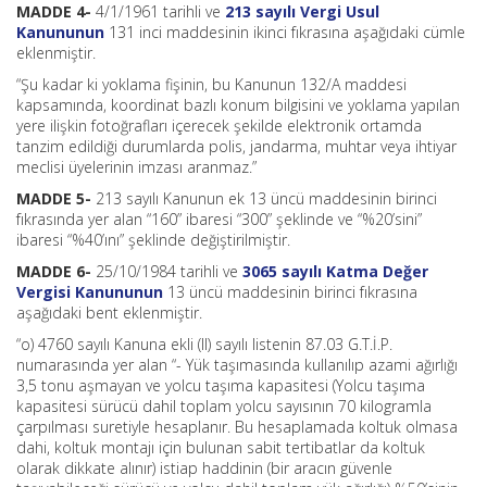
MADDE 4-
4/1/1961 tarihli ve
213 sayılı Vergi Usul
Kanununun
131 inci maddesinin ikinci fıkrasına aşağıdaki cümle
eklenmiştir.
“Şu kadar ki yoklama fişinin, bu Kanunun 132/A maddesi
kapsamında, koordinat bazlı konum bilgisini ve yoklama yapılan
yere ilişkin fotoğrafları içerecek şekilde elektronik ortamda
tanzim edildiği durumlarda polis, jandarma, muhtar veya ihtiyar
meclisi üyelerinin imzası aranmaz.”
MADDE 5-
213 sayılı Kanunun ek 13 üncü maddesinin birinci
fıkrasında yer alan “160” ibaresi “300” şeklinde ve “%20’sini”
ibaresi “%40’ını” şeklinde değiştirilmiştir.
MADDE 6-
25/10/1984 tarihli ve
3065 sayılı Katma Değer
Vergisi Kanununun
13 üncü maddesinin birinci fıkrasına
aşağıdaki bent eklenmiştir.
“o) 4760 sayılı Kanuna ekli (II) sayılı listenin 87.03 G.T.İ.P.
numarasında yer alan “- Yük taşımasında kullanılıp azami ağırlığı
3,5 tonu aşmayan ve yolcu taşıma kapasitesi (Yolcu taşıma
kapasitesi sürücü dahil toplam yolcu sayısının 70 kilogramla
çarpılması suretiyle hesaplanır. Bu hesaplamada koltuk olmasa
dahi, koltuk montajı için bulunan sabit tertibatlar da koltuk
olarak dikkate alınır) istiap haddinin (bir aracın güvenle