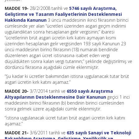
MADDE 19-
28/2/2008 tarihli ve
5746 sayılı Araştırma,
Geliştirme ve Tasarım Faaliyetlerinin Desteklenmesi
Hakkında Kanunun
3 üncü maddesinin ikinci fıkrasının birinci
cümlesinde yer alan “ücretleri üzerinden asgari geçim indirimi
uygulandıktan sonra hesaplanan gelir vergisinin;” ibaresi
“ücretlerinin brüt asgari ücretin kırk katını aşmayan kısmı
üzerinden hesaplanan gelir vergisinden 193 sayılı Kanunun 23
üncü maddesinin birinci fıkrasının (18) numaralı bendinde
düzenlenen asgari ücret istisnasına isabet eden vergi
düşüldükten sonra kalan vergi tutarının;” şeklinde değiştirilmiş ve
dördüncü fıkrasına aşağıdaki cümle eklenmiştir.
“Şu kadar ki ücretler bakımından istisna uygulanacak tutar brüt
asgari ücretin kırk katını aşamaz.”
MADDE 20-
3/7/2014 tarihli ve
6550 sayılı Araştırma
Altyapılarının Desteklenmesine Dair Kanunun
geçici 1 inci
maddesinin birinci fıkrasının (b) bendinin birinci cümlesinden
sonra gelmek üzere aşağıdaki cümle eklenmiştir.
“İstisna uygulanacak ücret tutarı brüt asgari ücretin kırk katını
aşamaz.”
MADDE 21-
3/6/2011 tarihli ve
635 sayılı Sanayi ve Teknoloji
Bakanlığının Araştırma, Geliştirme, Yenilikçilik ve