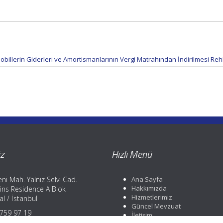
billerin Giderleri ve Amortismanlarının Vergi Matrahından İndirilmesi Re
z
Hızlı Menü
ni Mah. Yalnız Selvi Cad.
Ana Sayfa
Hakkımızda
ins Residence A Blok
Hizmetlerimiz
l / İstanbul
Güncel Mevzuat
) 759 97 19
İletişim
) 759 97 19