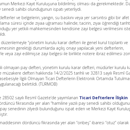
rumun Merkezi Kayıt Kuruluşuna bildirilmiş olması da gerekmektedir. D
 senedi sahibi olunduğunun ispatı yeterliydi.
terler ve belgelerin; yangın, su baskını veya yer sarsıntısı gibi bir afet
klama süresi içinde zıyaa uğraması halinde; tacirin, zıyaı öğrendiği tarih
lunduğu yer yetkili mahkemesinden kendisine zayi belgesi verilmesini is
ldı.
 düzenlemeyle “yönetim kurulu karar defteri ile genel kurul toplantı ve
mesinin gerektiği durumlarda açılış onayı yapılacak yeni defterlerin,
le veya zayi edilmişse zayi belgesi ile birlikte notere ibraz edilmesi zo
ili olmayan pay defteri, yönetim kurulu karar defteri, müdürler kurulu k
ı ve müzakere defteri hakkında 14/2/2025 tarihli ve 32813 sayılı Resmî G
ebesiyle İlgili Olmayan Ticari Defterlerin Elektronik Ortamda Tutulma
gulanacağı belirtildi. (TÜRMOB)
ve 28502 sayılı Resmî Gazete’de yayımlanan
Ticari Defterlere İlişkin
düncü fıkrasında yer alan “hamiline yazılı pay senedi sahibi olduğunu
lı pay senedinin zilyedi bulunduğunu ispat eden ve Merkezi Kayıt Kurul
ştir.
 maddesinin dördüncü fıkrasında yer alan “onbeş” ibaresi “otuz” olarak