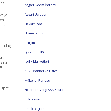
aha
Asgari Geçim İndirimi
Asgari Ücretler
 veya
ten
Hakkımızda
teme
Hizmetlerimiz
İletişim
runluluğu
İş Kanunu IPC
arar
İşçilik Maliyetleri
azete
sı
KDV Oranları ve Listesi
Mükellef Panosu
 ispat
Nelerden Vergi SSK Kesilir
uşuna
Politikamız
Pratik Bilgiler