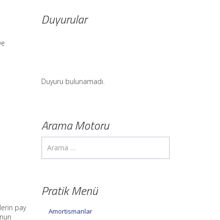
Duyurular
ye
Duyuru bulunamadı.
Arama Motoru
Pratik Menü
lerin pay
Amortismanlar
unun