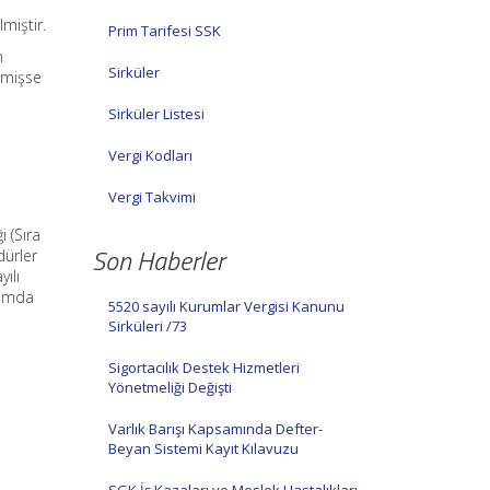
lmiştir.
Prim Tarifesi SSK
n
Sirküler
ilmişse
Sirküler Listesi
Vergi Kodları
Vergi Takvimi
 (Sıra
Son Haberler
dürler
ılı
tamda
5520 sayılı Kurumlar Vergisi Kanunu
Sirküleri /73
Sigortacılık Destek Hizmetleri
Yönetmeliği Değişti
Varlık Barışı Kapsamında Defter-
Beyan Sistemi Kayıt Kılavuzu