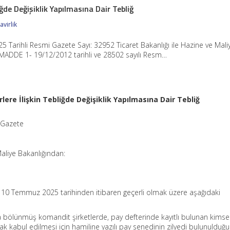
liğde Değişiklik Yapılmasına Dair Tebliğ
virlik
Tarihli Resmi Gazete Sayı: 32952 Ticaret Bakanlığı ile Hazine ve Mali
 MADDE 1- 19/12/2012 tarihli ve 28502 sayılı Resm…
rlere İlişkin Tebliğde Değişiklik Yapılmasına Dair Tebliğ
 Gazete
Maliye Bakanlığından:
ğde 10 Temmuz 2025 tarihinden itibaren geçerli olmak üzere aşağıdaki
 bölünmüş komandit şirketlerde, pay defterinde kayıtlı bulunan kimse
arak kabul edilmesi için hamiline yazılı pay senedinin zilyedi bulunulduğ