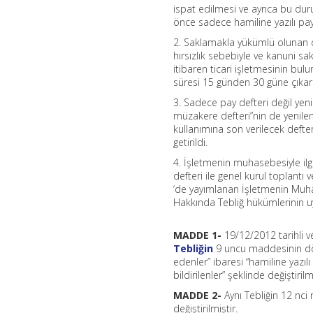
ispat edilmesi ve ayrıca bu du
önce sadece hamiline yazılı pay
2. Saklamakla yükümlü olunan def
hırsızlık sebebiyle ve kanuni sa
itibaren ticari işletmesinin bu
süresi 15 günden 30 güne çıkarı
3. Sadece pay defteri değil yeni
müzakere defteri”nin de yenilen
kullanımına son verilecek defter
getirildi.
4. İşletmenin muhasebesiyle ilg
defteri ile genel kurul toplant
‘de yayımlanan İşletmenin Muhas
Hakkında Tebliğ hükümlerinin uy
MADDE 1-
19/12/2012 tarihli 
Tebliğin
9 uncu maddesinin dör
edenler” ibaresi “hamiline yazı
bildirilenler” şeklinde değiştirilmi
MADDE 2-
Aynı Tebliğin 12 nci
değiştirilmiştir.