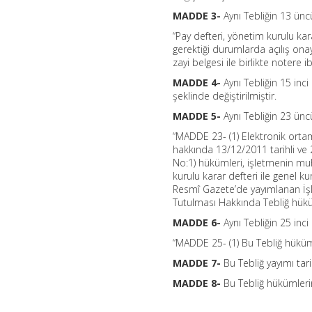
MADDE 3-
Aynı Tebliğin 13 üncü
“Pay defteri, yönetim kurulu kar
gerektiği durumlarda açılış onay
zayi belgesi ile birlikte notere ib
MADDE 4-
Aynı Tebliğin 15 inci
şeklinde değiştirilmiştir.
MADDE 5-
Aynı Tebliğin 23 ünc
“MADDE 23- (1) Elektronik ortam
hakkında 13/12/2011 tarihli ve 
No:1) hükümleri, işletmenin muh
kurulu karar defteri ile genel k
Resmî Gazete’de yayımlanan İşl
Tutulması Hakkında Tebliğ hüküm
MADDE 6-
Aynı Tebliğin 25 inci
“MADDE 25- (1) Bu Tebliğ hükümle
MADDE 7-
Bu Tebliğ yayımı tari
MADDE 8-
Bu Tebliğ hükümlerini