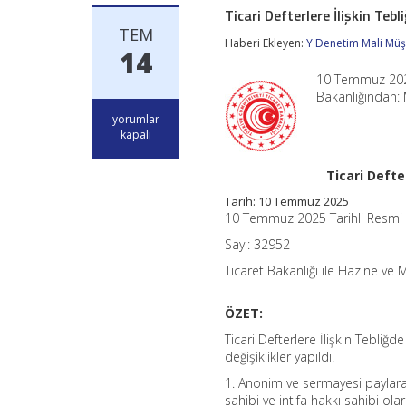
Ticari Defterlere İlişkin Teb
TEM
Haberi Ekleyen:
Y Denetim Mali Müşa
14
10 Temmuz 2025 
Bakanlığından:
Ticari
yorumlar
Defterlere
kapalı
İlişkin
Tebliğde
Ticari Defte
Değişiklik
Yapılmasına
Tarih: 10 Temmuz 2025
Dair
10 Temmuz 2025 Tarihli Resmi
Tebliğ
için
Sayı: 32952
Ticaret Bakanlığı ile Hazine ve 
ÖZET:
Ticari Defterlere İlişkin Tebli
değişiklikler yapıldı.
1. Anonim ve sermayesi paylara
sahibi ve intifa hakkı sahibi ol