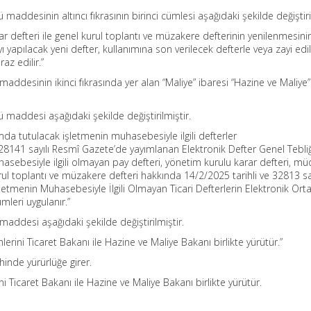
 maddesinin altıncı fıkrasının birinci cümlesi aşağıdaki şekilde değiştiri
ar defteri ile genel kurul toplantı ve müzakere defterinin yenilenmesini
ı yapılacak yeni defter, kullanımına son verilecek defterle veya zayi ed
raz edilir.”
 maddesinin ikinci fıkrasında yer alan “Maliye” ibaresi “Hazine ve Maliye”
ü maddesi aşağıdaki şekilde değiştirilmiştir.
da tutulacak işletmenin muhasebesiyle ilgili defterler
28141 sayılı Resmî Gazete’de yayımlanan Elektronik Defter Genel Tebliği
asebesiyle ilgili olmayan pay defteri, yönetim kurulu karar defteri, mü
urul toplantı ve müzakere defteri hakkında 14/2/2025 tarihli ve 32813 say
etmenin Muhasebesiyle İlgili Olmayan Ticari Defterlerin Elektronik Or
leri uygulanır.”
 maddesi aşağıdaki şekilde değiştirilmiştir.
rini Ticaret Bakanı ile Hazine ve Maliye Bakanı birlikte yürütür.”
hinde yürürlüğe girer.
 Ticaret Bakanı ile Hazine ve Maliye Bakanı birlikte yürütür.