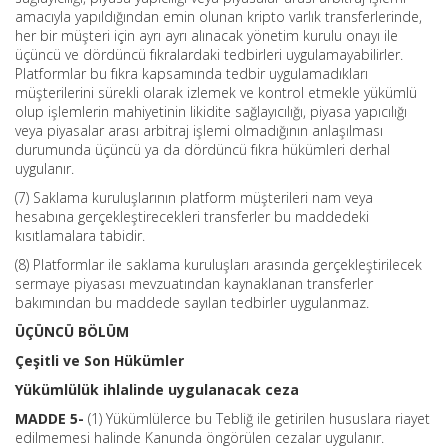
amacıyla yapıldığından emin olunan kripto varlık transferlerinde,
her bir müşteri için ayrı ayrı alınacak yönetim kurulu onayı ile
üçüncü ve dördüncü fıkralardaki tedbirleri uygulamayabilirler.
Platformlar bu fıkra kapsamında tedbir uygulamadıkları
müşterilerini sürekli olarak izlemek ve kontrol etmekle yükümlü
olup işlemlerin mahiyetinin likidite sağlayıcılığı, piyasa yapıcılığı
veya piyasalar arası arbitraj işlemi olmadığının anlaşılması
durumunda üçüncü ya da dördüncü fıkra hükümleri derhal
uygulanır.
(7) Saklama kuruluşlarının platform müşterileri nam veya
hesabına gerçekleştirecekleri transferler bu maddedeki
kısıtlamalara tabidir.
(8) Platformlar ile saklama kuruluşları arasında gerçekleştirilecek
sermaye piyasası mevzuatından kaynaklanan transferler
bakımından bu maddede sayılan tedbirler uygulanmaz.
ÜÇÜNCÜ BÖLÜM
Çeşitli ve Son Hükümler
Yükümlülük ihlalinde uygulanacak ceza
MADDE 5-
(1) Yükümlülerce bu Tebliğ ile getirilen hususlara riayet
edilmemesi halinde Kanunda öngörülen cezalar uygulanır.