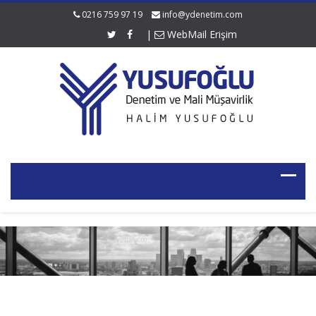
0216 759 97 19
info@ydenetim.com
|
WebMail Erişim