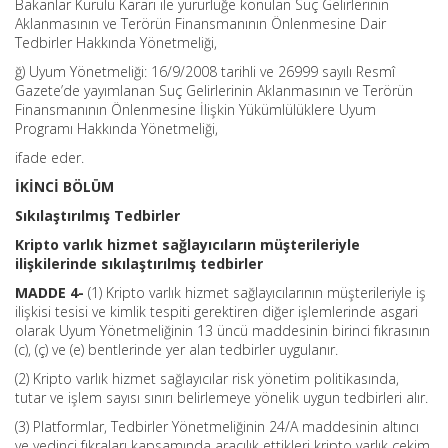
Bakanlar Kurulu Kararı ile yürürlüğe konulan Suç Gelirlerinin
Aklanmasının ve Terörün Finansmanının Önlenmesine Dair
Tedbirler Hakkında Yönetmeliği,
ğ) Uyum Yönetmeliği: 16/9/2008 tarihli ve 26999 sayılı Resmî
Gazete’de yayımlanan Suç Gelirlerinin Aklanmasının ve Terörün
Finansmanının Önlenmesine İlişkin Yükümlülüklere Uyum
Programı Hakkında Yönetmeliği,
ifade eder.
İKİNCİ BÖLÜM
Sıkılaştırılmış Tedbirler
Kripto varlık hizmet sağlayıcıların müşterileriyle
ilişkilerinde sıkılaştırılmış tedbirler
MADDE 4-
(1) Kripto varlık hizmet sağlayıcılarının müşterileriyle iş
ilişkisi tesisi ve kimlik tespiti gerektiren diğer işlemlerinde asgari
olarak Uyum Yönetmeliğinin 13 üncü maddesinin birinci fıkrasının
(c), (ç) ve (e) bentlerinde yer alan tedbirler uygulanır.
(2) Kripto varlık hizmet sağlayıcılar risk yönetim politikasında,
tutar ve işlem sayısı sınırı belirlemeye yönelik uygun tedbirleri alır.
(3) Platformlar, Tedbirler Yönetmeliğinin 24/A maddesinin altıncı
ve yedinci fıkraları kapsamında aracılık ettikleri kripto varlık çekim