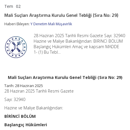
Tem
02
Mali
yorumlar kapalı
Suçları
Mali Suçları Araştırma Kurulu Genel Tebliği (Sıra No: 29)
Araştırma
Kurulu
Haberi Ekleyen:
Y Denetim Mali Müşavirlik
Genel
Tebliği
28 Haziran 2025 Tarihli Resmi Gazete Sayı: 32940
(Sıra
No:
Hazine ve Maliye Bakanlığından: BİRİNCİ BÖLÜM
29)
Başlangıç Hükümleri Amaç ve kapsam MADDE
için
1- (1) Bu Tebl…
Mali Suçları Araştırma Kurulu Genel Tebliği (Sıra No: 29)
Tarih: 28 Haziran 2025
28 Haziran 2025 Tarihli Resmi Gazete
Sayı: 32940
Hazine ve Maliye Bakanlığından:
BİRİNCİ BÖLÜM
Başlangıç Hükümleri