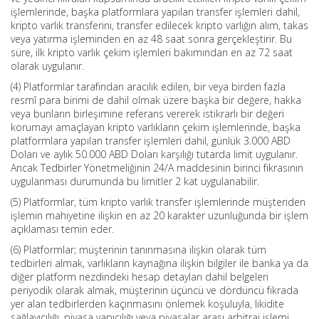
işlemlerinde, başka platformlara yapılan transfer işlemleri dahil,
kripto varlık transferini, transfer edilecek kripto varlığın alım, takas
veya yatırma işleminden en az 48 saat sonra gerçekleştirir. Bu
süre, ilk kripto varlık çekim işlemleri bakımından en az 72 saat
olarak uygulanır.
(4) Platformlar tarafından aracılık edilen, bir veya birden fazla
resmî para birimi de dahil olmak üzere başka bir değere, hakka
veya bunların birleşimine referans vererek istikrarlı bir değeri
korumayı amaçlayan kripto varlıkların çekim işlemlerinde, başka
platformlara yapılan transfer işlemleri dahil, günlük 3.000 ABD
Doları ve aylık 50.000 ABD Doları karşılığı tutarda limit uygulanır.
Ancak Tedbirler Yönetmeliğinin 24/A maddesinin birinci fıkrasının
uygulanması durumunda bu limitler 2 kat uygulanabilir.
(5) Platformlar, tüm kripto varlık transfer işlemlerinde müşteriden
işlemin mahiyetine ilişkin en az 20 karakter uzunluğunda bir işlem
açıklaması temin eder.
(6) Platformlar; müşterinin tanınmasına ilişkin olarak tüm
tedbirleri almak, varlıkların kaynağına ilişkin bilgiler ile banka ya da
diğer platform nezdindeki hesap detayları dahil belgeleri
periyodik olarak almak, müşterinin üçüncü ve dördüncü fıkrada
yer alan tedbirlerden kaçınmasını önlemek koşuluyla, likidite
sağlayıcılığı, piyasa yapıcılığı veya piyasalar arası arbitraj işlemi