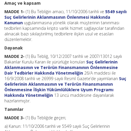
Amaç ve kapsam
MADDE 1-
(1) Bu Tebliğin amacı, 11/10/2006 tarihli ve
5549 sayılı
Suç Gelirlerinin Aklanmasının Önlenmesi Hakkında
Kanunun
uygulanmasına yönelik olarak müşterinin tanınması
tedbirleri kapsamında kripto varlık hizmet sağlayıcılar tarafından
alınacak bazı sıkılaştırılmış tedbirlere ilişkin usul ve esasları
düzenlemektir.
Dayanak
MADDE 2-
(1) Bu Tebliğ, 10/12/2007 tarihli ve 2007/13012 sayılı
Bakanlar Kurulu Kararı ile yürürlüğe konulan
Suç Gelirlerinin
Aklanmasının ve Terörün Finansmanının Önlenmesine
Dair Tedbirler Hakkında Yönetmeliğin
26/A maddesi ile
16/9/2008 tarihli ve 26999 sayılı Resmî Gazete’de yayımlanan
Suç
Gelirlerinin Aklanmasının ve Terörün Finansmanının
Önlenmesine İlişkin Yükümlülüklere Uyum Programı
Hakkında Yönetmeliğin
13 üncü maddesine dayanılarak
hazırlanmıştır.
Tanımlar
MADDE 3-
(1) Bu Tebliğde geçen;
a) Kanun: 11/10/2006 tarihli ve 5549 sayılı Suç Gelirlerinin