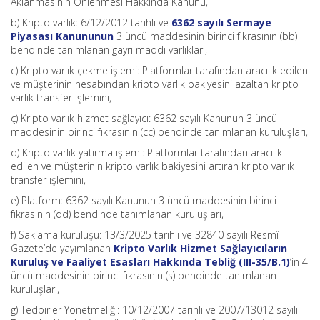
Aklanmasının Önlenmesi Hakkında Kanunu,
b) Kripto varlık: 6/12/2012 tarihli ve
6362 sayılı Sermaye
Piyasası Kanununun
3 üncü maddesinin birinci fıkrasının (bb)
bendinde tanımlanan gayri maddi varlıkları,
c) Kripto varlık çekme işlemi: Platformlar tarafından aracılık edilen
ve müşterinin hesabından kripto varlık bakiyesini azaltan kripto
varlık transfer işlemini,
ç) Kripto varlık hizmet sağlayıcı: 6362 sayılı Kanunun 3 üncü
maddesinin birinci fıkrasının (cc) bendinde tanımlanan kuruluşları,
d) Kripto varlık yatırma işlemi: Platformlar tarafından aracılık
edilen ve müşterinin kripto varlık bakiyesini artıran kripto varlık
transfer işlemini,
e) Platform: 6362 sayılı Kanunun 3 üncü maddesinin birinci
fıkrasının (dd) bendinde tanımlanan kuruluşları,
f) Saklama kuruluşu: 13/3/2025 tarihli ve 32840 sayılı Resmî
Gazete’de yayımlanan
Kripto Varlık Hizmet Sağlayıcıların
Kuruluş ve Faaliyet Esasları Hakkında Tebliğ (III-35/B.1)
’in 4
üncü maddesinin birinci fıkrasının (s) bendinde tanımlanan
kuruluşları,
g) Tedbirler Yönetmeliği: 10/12/2007 tarihli ve 2007/13012 sayılı