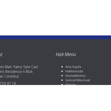
z
Hızlı Menü
ni Mah. Yalnız Selvi Cad.
Ana Sayfa
Hakkımızda
ins Residence A Blok
Hizmetlerimiz
l / İstanbul
Güncel Mevzuat
) 759 97 19
İletişim
) 759 97 19
) 252 88 01