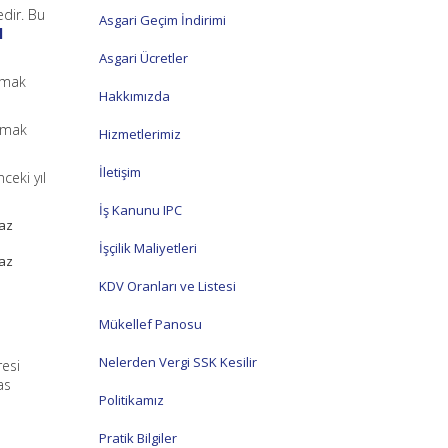
edir. Bu
Asgari Geçim İndirimi
l
Asgari Ücretler
mamak
Hakkımızda
mamak
Hizmetlerimiz
İletişim
ceki yıl
İş Kanunu IPC
 az
İşçilik Maliyetleri
 az
KDV Oranları ve Listesi
Mükellef Panosu
Nelerden Vergi SSK Kesilir
esi
as
Politikamız
Pratik Bilgiler