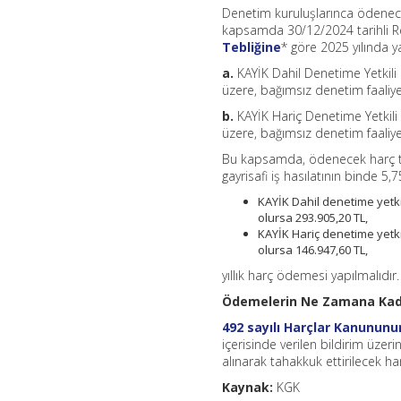
Denetim kuruluşlarınca ödenecek 
kapsamda 30/12/2024 tarihli 
Tebliğine
* göre 2025 yılında y
a.
KAYİK Dahil Denetime Yetkili
üzere, bağımsız denetim faaliyetl
b.
KAYİK Hariç Denetime Yetkili
üzere, bağımsız denetim faaliyetl
Bu kapsamda, ödenecek harç tuta
gayrisafi iş hasılatının binde 
KAYİK Dahil denetime yetkil
olursa 293.905,20 TL,
KAYİK Hariç denetime yetkil
olursa 146.947,60 TL,
yıllık harç ödemesi yapılmalıdır.
Ödemelerin Ne Zamana Kada
492 sayılı Harçlar Kanununu
içerisinde verilen bildirim üzeri
alınarak tahakkuk ettirilecek h
Kaynak:
KGK