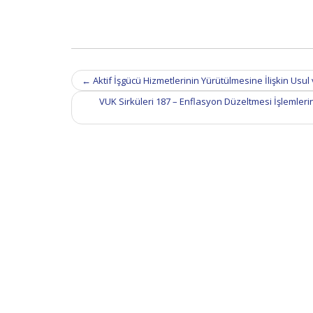
Post
←
Aktif İşgücü Hizmetlerinin Yürütülmesine İlişkin Usu
navigation
VUK Sirküleri 187 – Enflasyon Düzeltmesi İşlemleri