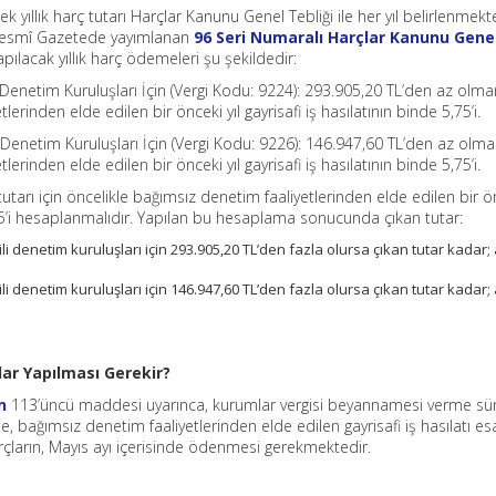
yıllık harç tutarı Harçlar Kanunu Genel Tebliği ile her yıl belirlenmekt
Resmî Gazetede yayımlanan
96 Seri Numaralı Harçlar Kanunu Gene
apılacak yıllık harç ödemeleri şu şekildedir:
 Denetim Kuruluşları İçin (Vergi Kodu: 9224): 293.905,20 TL’den az ol
erinden elde edilen bir önceki yıl gayrisafi iş hasılatının binde 5,75’i.
 Denetim Kuruluşları İçin (Vergi Kodu: 9226): 146.947,60 TL’den az ol
erinden elde edilen bir önceki yıl gayrisafi iş hasılatının binde 5,75’i.
rı için öncelikle bağımsız denetim faaliyetlerinden elde edilen bir ön
5,75’i hesaplanmalıdır. Yapılan bu hesaplama sonucunda çıkan tutar:
i denetim kuruluşları için 293.905,20 TL’den fazla olursa çıkan tutar kadar;
i denetim kuruluşları için 146.947,60 TL’den fazla olursa çıkan tutar kadar;
r Yapılması Gerekir?
n
113’üncü maddesi uyarınca, kurumlar vergisi beyannamesi verme sür
ne, bağımsız denetim faaliyetlerinden elde edilen gayrisafi iş hasılatı es
arçların, Mayıs ayı içerisinde ödenmesi gerekmektedir.