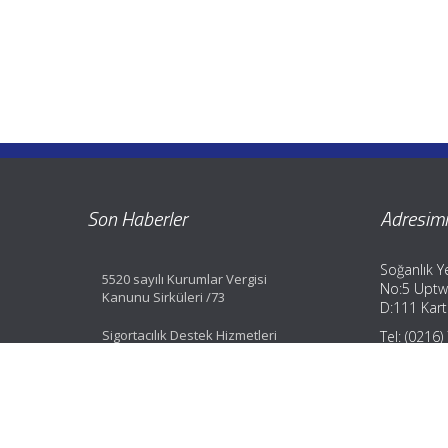
Son Haberler
Adresimi
Soğanlık Ye
5520 sayılı Kurumlar Vergisi
No:5 Uptw
Kanunu Sirküleri /73
D:111 Karta
Sigortacılık Destek Hizmetleri
Tel: (0216
Yönetmeliği Değişti
Fax: (0216
GSM: (0533