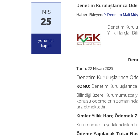
Denetim Kuruluşlarınca Öden
NIS
Haberi Ekleyen:
Y Denetim Mali Müşa
25
Denetim Kurulu
Yıllık Harçlar B
Denetim
yorumlar
Kuruluşlarınca
kapalı
Ödenecek
2025
Dene
Yılı
Harçları
Tarih: 22 Nisan 2025
için
Denetim Kuruluşlarınca Öde
KONU:
Denetim Kuruluşlarınca 
Bilindiği üzere, Kurumumuzca ye
konusu ödemelerin zamanında v
arz etmektedir:
Kimler Yıllık Harç Ödemek 
Kurumumuzca yetkilendirilen tü
Ödeme Yapılacak Tutar Nasıl