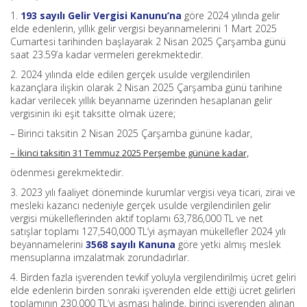
1.
193 sayılı Gelir Vergisi Kanunu’na
göre 2024 yılında gelir
elde edenlerin, yıllık gelir vergisi beyannamelerini 1 Mart 2025
Cumartesi tarihinden başlayarak 2 Nisan 2025 Çarşamba günü
saat 23.59’a kadar vermeleri gerekmektedir.
2. 2024 yılında elde edilen gerçek usulde vergilendirilen
kazançlara ilişkin olarak 2 Nisan 2025 Çarşamba günü tarihine
kadar verilecek yıllık beyanname üzerinden hesaplanan gelir
vergisinin iki eşit taksitte olmak üzere;
– Birinci taksitin 2 Nisan 2025 Çarşamba gününe kadar,
– İkinci taksitin 31 Temmuz 2025 Perşembe gününe kadar,
ödenmesi gerekmektedir.
3. 2023 yılı faaliyet döneminde kurumlar vergisi veya ticari, zirai ve
mesleki kazancı nedeniyle gerçek usulde vergilendirilen gelir
vergisi mükelleflerinden aktif toplamı 63,786,000 TL ve net
satışlar toplamı 127,540,000 TL’yi aşmayan mükellefler 2024 yılı
beyannamelerini
3568 sayılı Kanuna
göre yetki almış meslek
mensuplarına imzalatmak zorundadırlar.
4. Birden fazla işverenden tevkif yoluyla vergilendirilmiş ücret geliri
elde edenlerin birden sonraki işverenden elde ettiği ücret gelirleri
toplamının 230.000 TL’yi aşması halinde, birinci işverenden alınan