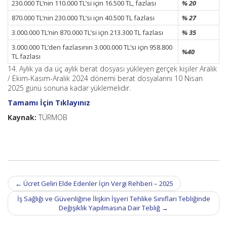
230.000 TL’nin 110.000 TL’si için 16.500 TL, fazlası
% 20
870.000 TL’nin 230.000 TL’si için 40.500 TL fazlası
% 27
3.000.000 TL’nin 870.000 TL’si için 213.300 TL fazlası
% 35
3.000.000 TL’den fazlasının 3.000.000 TL’si için 958.800
%40
TL fazlası
14. Aylık ya da üç aylık berat dosyası yükleyen gerçek kişiler Aralık
/ Ekim-Kasım-Aralık 2024 dönemi berat dosyalarını 10 Nisan
2025 günü sonuna kadar yüklemelidir.
Tamamı İçin Tıklayınız
Kaynak:
TÜRMOB
Post
←
Ücret Geliri Elde Edenler İçin Vergi Rehberi – 2025
navigation
İş Sağlığı ve Güvenliğine İlişkin İşyeri Tehlike Sınıfları Tebliğinde
Değişiklik Yapılmasına Dair Tebliğ
→