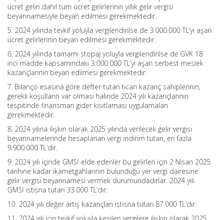
ücret geliri dahil tüm ücret gelirlerinin yıllık gelir vergisi
beyannamesiyle beyan edilmesi gerekmektedir.
5. 2024 yılında tevkif yoluyla vergilendirilse de 3.000.000 TL’yi aşan
ücret gelirlerinin beyan edilmesi gerekmektedir.
6. 2024 yılında tamamı stopaj yoluyla vergilendirilse de GVK 18
inci madde kapsamındaki 3.000.000 TL’yi aşan serbest meslek
kazançlarının beyan edilmesi gerekmektedir.
7. Bilanço esasına göre defter tutan ticari kazanç sahiplerinin,
gerekli koşulların var olması halinde 2024 yılı kazançlarının
tespitinde finansman gider kısıtlaması uygulamaları
gerekmektedir.
8. 2024 yılına ilişkin olarak 2025 yılında verilecek gelir vergisi
beyannamelerinde hesaplanan vergi indirim tutarı, en fazla
9.900.000 TL’dir.
9. 2024 yılı içinde GMSİ elde edenler bu gelirleri için 2 Nisan 2025
tarihine kadar ikametgahlarının bulunduğu yer vergi dairesine
gelir vergisi beyannamesi vermek durumundadırlar. 2024 yılı
GMSİ istisna tutarı 33.000 TL’dir.
10. 2024 yılı değer artış kazançları istisna tutarı 87.000 TL’dir.
11. 2024 yılı için tevkif yoluyla kesilen vergilere ilişkin olarak 2025