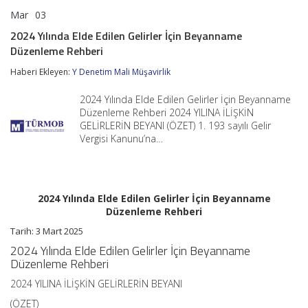
Mar
03
2024
yorumlar kapalı
Yılında
2024 Yılında Elde Edilen Gelirler İçin Beyanname
Elde
Düzenleme Rehberi
Edilen
Gelirler
Haberi Ekleyen:
Y Denetim Mali Müşavirlik
İçin
Beyanname
Düzenleme
2024 Yılında Elde Edilen Gelirler İçin Beyanname
Rehberi
Düzenleme Rehberi 2024 YILINA İLİŞKİN
için
GELİRLERİN BEYANI (ÖZET) 1. 193 sayılı Gelir
Vergisi Kanunu’na…
2024 Yılında Elde Edilen Gelirler İçin Beyanname
Düzenleme Rehberi
Tarih: 3 Mart 2025
2024 Yılında Elde Edilen Gelirler İçin Beyanname
Düzenleme Rehberi
2024 YILINA İLİŞKİN GELİRLERİN BEYANI
(ÖZET)