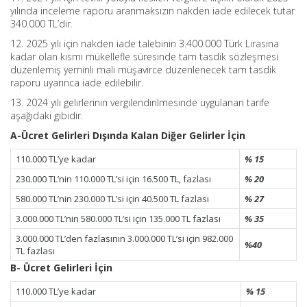
yılında inceleme raporu aranmaksızın nakden iade edilecek tutar
340.000 TL’dir.
12. 2025 yılı için nakden iade talebinin 3.400.000 Türk Lirasına
kadar olan kısmı mükellefle süresinde tam tasdik sözleşmesi
düzenlemiş yeminli mali müşavirce düzenlenecek tam tasdik
raporu uyarınca iade edilebilir.
13. 2024 yılı gelirlerinin vergilendirilmesinde uygulanan tarife
aşağıdaki gibidir.
A-Ücret Gelirleri Dışında Kalan Diğer Gelirler İçin
110.000 TL’ye kadar
% 15
230.000 TL’nin 110.000 TL’si için 16.500 TL, fazlası
% 20
580.000 TL’nin 230.000 TL’si için 40.500 TL fazlası
% 27
3.000.000 TL’nin 580.000 TL’si için 135.000 TL fazlası
% 35
3.000.000 TL’den fazlasının 3.000.000 TL’si için 982.000
%40
TL fazlası
B- Ücret Gelirleri İçin
110.000 TL’ye kadar
% 15