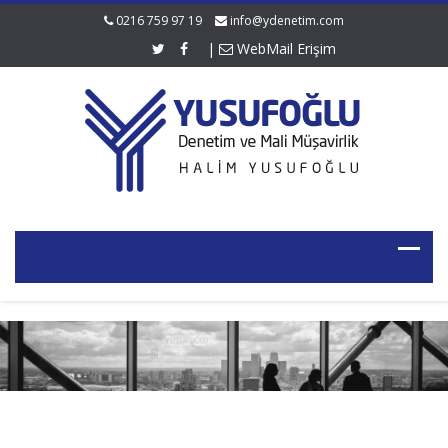
0216 759 97 19
info@ydenetim.com
|
WebMail Erişim