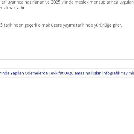
eri uyarınca hazırlanan ve 2025 yılında meslek mensuplarınca uygula
yer almaktadır.
5 tarihinden geçerli olmak üzere yayımı tarihinde yürürlüğe girer.
mında Yapılan Ödemelerde Tevkifat Uygulamasına İlişkin İnfografik Yayım