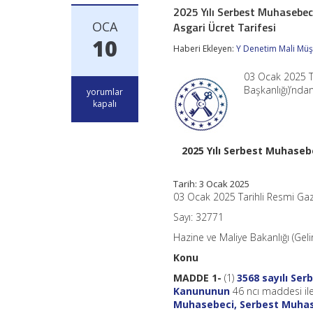
2025 Yılı Serbest Muhasebeci
OCA
Asgari Ücret Tarifesi
10
Haberi Ekleyen:
Y Denetim Mali Müşa
03 Ocak 2025 Ta
Başkanlığı)’nd
2025
yorumlar
Yılı
kapalı
Serbest
Muhasebecilik,
Serbest
2025 Yılı Serbest Muhasebe
Muhasebeci
Mali
Müşavirlik
Tarih: 3 Ocak 2025
ve
03 Ocak 2025 Tarihli Resmi Ga
Yeminli
Mali
Sayı: 32771
Müşavirlik
Asgari
Hazine ve Maliye Bakanlığı (Geli
Ücret
Konu
Tarifesi
için
MADDE 1-
(1)
3568 sayılı Ser
Kanununun
46 ncı maddesi ile
Muhasebeci, Serbest Muhaseb