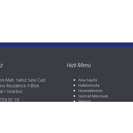
z
Hızlı Menü
ni Mah. Yalnız Selvi Cad.
Ana Sayfa
Hakkımızda
ins Residence A Blok
Hizmetlerimiz
l / İstanbul
Güncel Mevzuat
) 759 97 19
İletişim
) 759 97 19
) 252 88 01