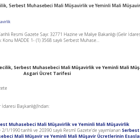
lik, Serbest Muhasebeci Mali Müşavirlik ve Yeminli Mali Müşavir
virlik
rihli Resmi Gazete Sayı: 32771 Hazine ve Maliye Bakanlığı (Gelir İdares
an: Konu MADDE 1- (1) 3568 sayılı Serbest Muhase…
cilik, Serbest Muhasebeci Mali Müşavirlik ve Yeminli Mali Müşa
Asgari Ücret Tarifesi
zete
r İdaresi Başkanlığı)’ndan:
best Muhasebeci Mali Müşavirlik ve Yeminli Mali Müşavirlik
 2/1/1990 tarihli ve 20390 sayılı Resmî Gazete’de yayımlanan
Serbest
eci Mali Müşavir ve Yeminli Mali Müşavir Ücretlerinin Esasla