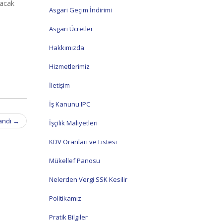
nacak
Asgari Geçim İndirimi
Asgari Ücretler
Hakkımızda
Hizmetlerimiz
İletişim
İş Kanunu IPC
landı
→
İşçilik Maliyetleri
KDV Oranları ve Listesi
Mükellef Panosu
Nelerden Vergi SSK Kesilir
Politikamız
Pratik Bilgiler