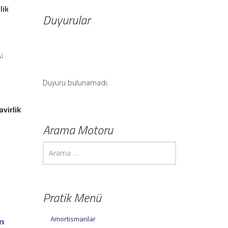
lik
Duyurular
i
Duyuru bulunamadı.
virlik
Arama Motoru
Pratik Menü
Amortismanlar
rı