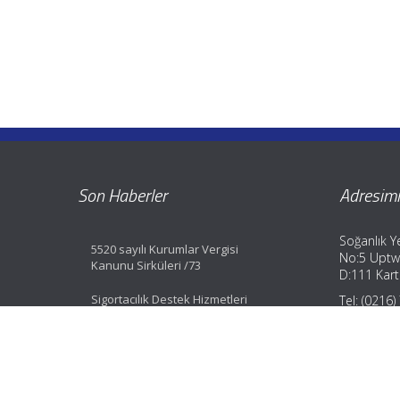
Son Haberler
Adresimi
Soğanlık Ye
5520 sayılı Kurumlar Vergisi
No:5 Uptw
Kanunu Sirküleri /73
D:111 Karta
Sigortacılık Destek Hizmetleri
Tel: (0216
Yönetmeliği Değişti
Fax: (0216
GSM: (0533