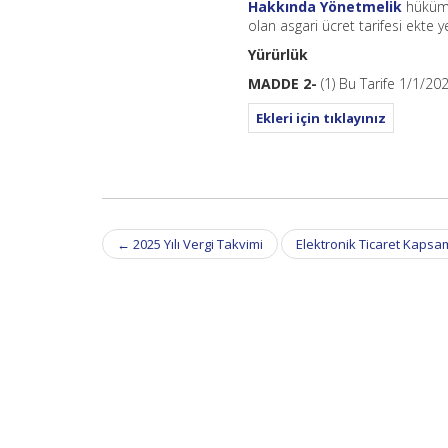
Hakkında Yönetmelik
hüküml
olan asgari ücret tarifesi ekte 
Yürürlük
MADDE 2-
(1) Bu Tarife 1/1/202
Ekleri için tıklayınız
Post
←
2025 Yılı Vergi Takvimi
Elektronik Ticaret Kapsa
navigation