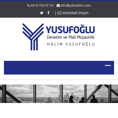
0216 759 97 19
info@ydenetim.com
|
WebMail Erişim