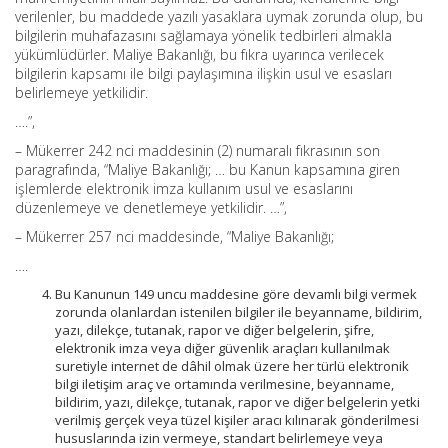
verilenler, bu maddede yazılı yasaklara uymak zorunda olup, bu
bilgilerin muhafazasını sağlamaya yönelik tedbirleri almakla
yükümlüdürler. Maliye Bakanlığı, bu fıkra uyarınca verilecek
bilgilerin kapsamı ile bilgi paylaşımına ilişkin usul ve esasları
belirlemeye yetkilidir.
….”,
– Mükerrer 242 nci maddesinin (2) numaralı fıkrasının son
paragrafında, “Maliye Bakanlığı; … bu Kanun kapsamına giren
işlemlerde elektronik imza kullanım usul ve esaslarını
düzenlemeye ve denetlemeye yetkilidir. …”,
– Mükerrer 257 nci maddesinde, “Maliye Bakanlığı;
….
Bu Kanunun 149 uncu maddesine göre devamlı bilgi vermek
zorunda olanlardan istenilen bilgiler ile beyanname, bildirim,
yazı, dilekçe, tutanak, rapor ve diğer belgelerin, şifre,
elektronik imza veya diğer güvenlik araçları kullanılmak
suretiyle internet de dâhil olmak üzere her türlü elektronik
bilgi iletişim araç ve ortamında verilmesine, beyanname,
bildirim, yazı, dilekçe, tutanak, rapor ve diğer belgelerin yetki
verilmiş gerçek veya tüzel kişiler aracı kılınarak gönderilmesi
hususlarında izin vermeye, standart belirlemeye veya