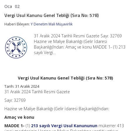
Oca
02
Vergi
yorumlar kapalı
Usul
Vergi Usul Kanunu Genel Tebliği (Sıra No: 578)
Kanunu
Genel
Haberi Ekleyen:
Y Denetim Mali Müşavirlik
Tebliği
(Sıra
31 Aralık 2024 Tarihli Resmi Gazete Sayı: 32769
No:
578)
Hazine ve Maliye Bakanlığı (Gelir İdaresi
için
Başkanlığı)’ndan: Amaç ve konu MADDE 1- (1) 213
sayılı Vergi…
Vergi Usul Kanunu Genel Tebliği (Sıra No: 578)
Tarih: 31 Aralık 2024
31 Aralık 2024 Tarihli Resmi Gazete
Sayı: 32769
Hazine ve Maliye Bakanlığı (Gelir İdaresi Başkanlığı)’ndan:
Amaç ve konu
MADDE 1-
(1)
213 sayılı Vergi Usul Kanununun
mükerrer 413