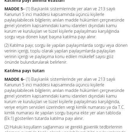
Katılma payı alınma esasları
MADDE 5-
(1) Başkanlık sistemlerinde yer alan ve 213 sayılı
Kanunun 5 inci maddesi kapsamında üçüncü kişilerle
paylaşılabilecek bilgilerin; anılan madde hükümleri çerçevesinde
genel yönetim kapsamındaki kamu idareleri dışındaki kamu
kurum ve kuruluşları ve tüzel kişilerle paylaşılması karşılığında
sorgu veya dönen kayıt başına katılma payı alınır.
(2) Katılma payı; sorgu ile yapılan paylaşımlarda sorgu veya dönen
verinin içeriği, toplu olarak yapılan paylaşımlarda paylaşılan
verinin içeriği ve paylaşıma konu edilen mükellef sayısı göz
önünde bulundurularak belirlenir.
Katılma payı tutarı
MADDE 6-
(1) Başkanlık sistemlerinde yer alan ve 213 sayılı
Kanunun 5 inci maddesi kapsamında üçüncü kişilerle
paylaşılabilecek bilgilerin; anılan madde hükümleri çerçevesinde
genel yönetim kapsamındaki kamu idareleri dışındaki kamu
kurum ve kuruluşları ve tüzel kişilerle paylaşılması karşılığında,
veriye erişim servisleri üzerinden vergi kimlik numarası ya da T.C.
kimlik numarası ile yapılan sorgu başına ekte yer alan tabloda
(Ek:1) gösterilen tutarda katılma payı alınır.
(2) Hukuki koşulların sağlanması ve gerekli güvenlik tedbirlerinin