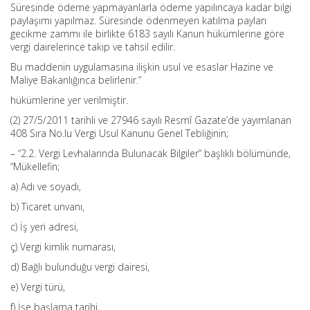
Süresinde ödeme yapmayanlarla ödeme yapılıncaya kadar bilgi
paylaşımı yapılmaz. Süresinde ödenmeyen katılma payları
gecikme zammı ile birlikte 6183 sayılı Kanun hükümlerine göre
vergi dairelerince takip ve tahsil edilir.
Bu maddenin uygulamasına ilişkin usul ve esaslar Hazine ve
Maliye Bakanlığınca belirlenir.”
hükümlerine yer verilmiştir.
(2) 27/5/2011 tarihli ve 27946 sayılı Resmî Gazate’de yayımlanan
408 Sıra No.lu Vergi Usul Kanunu Genel Tebliğinin;
– “2.2. Vergi Levhalarında Bulunacak Bilgiler” başlıklı bölümünde,
“Mükellefin;
a) Adı ve soyadı,
b) Ticaret unvanı,
c) İş yeri adresi,
ç) Vergi kimlik numarası,
d) Bağlı bulunduğu vergi dairesi,
e) Vergi türü,
f) İşe başlama tarihi,