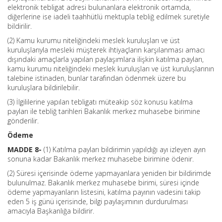
elektronik tebligat adresi bulunanlara elektronik ortamda,
diğerlerine ise iadeli taahhütlü mektupla tebliğ edilmek suretiyle
bildirilir.
(2) Kamu kurumu niteliğindeki meslek kuruluşları ve üst
kuruluşlarıyla mesleki müşterek ihtiyaçların karşılanması amacı
dışındaki amaçlarla yapılan paylaşımlara ilişkin katılma payları,
kamu kurumu niteliğindeki meslek kuruluşları ve üst kuruluşlarının
talebine istinaden, bunlar tarafından ödenmek üzere bu
kuruluşlara bildirilebilir.
(3) İlgililerine yapılan tebligatı müteakip söz konusu katılma
payları ile tebliğ tarihleri Bakanlık merkez muhasebe birimine
gönderilir.
Ödeme
MADDE 8-
(1) Katılma payları bildirimin yapıldığı ayı izleyen ayın
sonuna kadar Bakanlık merkez muhasebe birimine ödenir.
(2) Süresi içerisinde ödeme yapmayanlara yeniden bir bildirimde
bulunulmaz. Bakanlık merkez muhasebe birimi, süresi içinde
ödeme yapmayanların listesini, katılma payının vadesini takip
eden 5 iş günü içerisinde, bilgi paylaşımının durdurulması
amacıyla Başkanlığa bildirir.