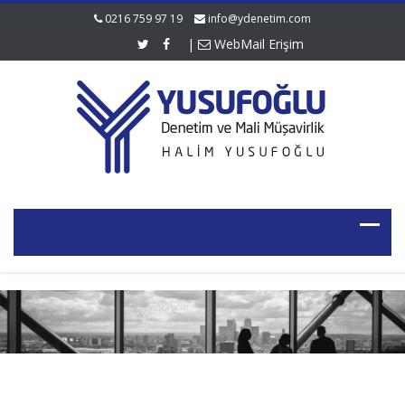
0216 759 97 19
info@ydenetim.com
|
WebMail Erişim