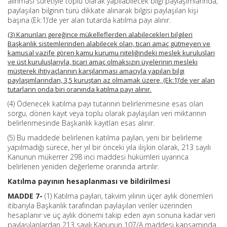
alınması suretiyle toplu olarak yapılabilecek bilgi paylaşımlarında,
paylaşılan bilginin türü dikkate alınarak bilgisi paylaşılan kişi
başına (Ek:1)’de yer alan tutarda katılma payı alınır.
(3) Kanunları gereğince mükelleflerden alabilecekleri bilgileri
Başkanlık sistemlerinden alabilecek olan, ticari amaç gütmeyen ve
kamusal vazife gören kamu kurumu niteliğindeki meslek kuruluşları
ve üst kuruluşlarıyla, ticari amaç olmaksızın üyelerinin mesleki
müşterek ihtiyaçlarının karşılanması amacıyla yapılan bilgi
paylaşımlarından, 3,5 kuruştan az olmamak üzere, (Ek:1)’de yer alan
tutarların onda biri oranında katılma payı alınır.
(4) Ödenecek katılma payı tutarının belirlenmesine esas olan
sorgu, dönen kayıt veya toplu olarak paylaşılan veri miktarının
belirlenmesinde Başkanlık kayıtları esas alınır.
(5) Bu maddede belirlenen katılma payları, yeni bir belirleme
yapılmadığı sürece, her yıl bir önceki yıla ilişkin olarak, 213 sayılı
Kanunun mükerrer 298 inci maddesi hükümleri uyarınca
belirlenen yeniden değerleme oranında artırılır.
Katılma payının hesaplanması ve bildirilmesi
MADDE 7-
(1) Katılma payları, takvim yılının üçer aylık dönemleri
itibarıyla Başkanlık tarafından paylaşılan veriler üzerinden
hesaplanır ve üç aylık dönemi takip eden ayın sonuna kadar veri
paylaşılanlardan 213 sayılı Kanunun 107/A maddesi kapsamında