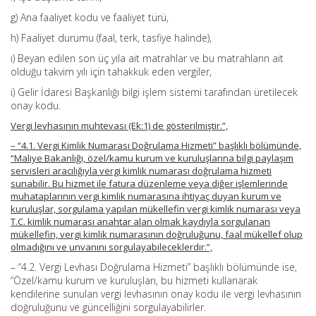
g) Ana faaliyet kodu ve faaliyet türü,
h) Faaliyet durumu (faal, terk, tasfiye halinde),
ı) Beyan edilen son üç yıla ait matrahlar ve bu matrahların ait
olduğu takvim yılı için tahakkuk eden vergiler,
i) Gelir İdaresi Başkanlığı bilgi işlem sistemi tarafından üretilecek
onay kodu.
Vergi levhasının muhtevası (Ek:1) de gösterilmiştir.”,
– “4.1. Vergi Kimlik Numarası Doğrulama Hizmeti” başlıklı bölümünde,
“Maliye Bakanlığı, özel/kamu kurum ve kuruluşlarına bilgi paylaşım
servisleri aracılığıyla vergi kimlik numarası doğrulama hizmeti
sunabilir. Bu hizmet ile fatura düzenleme veya diğer işlemlerinde
muhataplarının vergi kimlik numarasına ihtiyaç duyan kurum ve
kuruluşlar, sorgulama yapılan mükellefin vergi kimlik numarası veya
T.C. kimlik numarası anahtar alan olmak kaydıyla sorgulanan
mükellefin, vergi kimlik numarasının doğruluğunu, faal mükellef olup
olmadığını ve unvanını sorgulayabileceklerdir.”,
– “4.2. Vergi Levhası Doğrulama Hizmeti” başlıklı bölümünde ise,
“Özel/kamu kurum ve kuruluşları, bu hizmeti kullanarak
kendilerine sunulan vergi levhasının onay kodu ile vergi levhasının
doğruluğunu ve güncelliğini sorgulayabilirler.