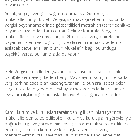
devam eder.
Ancak, vergi güvenliğini sağlamak amacıyla Gelir Vergisi
mükelleflerinin yıllık Gelir Vergisi, sermaye şirketlerinin Kurumlar
Vergisi beyannamelerinde gösterdikleri matrahları (zarar dahil) ve
beyanları üzerinden tarh olunan Gelir ve Kurumlar Vergileri ile
mükelleflerin ad ve unvanları, bağlı oldukları vergi dairelerince
beyannamelerin verildiği yıl içinde dairenin münasip yerlerine
asılacak cetvellerle ilan olunur. Mükellefin bağlı bulunduğu
teşekkül varsa, bu ilan orada da yapılır.
…
Gelir Vergisi mükellefleri (Kazancı basit usulde tespit edilenler
dahil) ile sermaye şirketleri her yıl Mayıs ayının son gününe kadar
vergi tarhına esas olan kazanç tutarları ile bunlara isabet eden
vergi miktarlarını gösteren levhayı almak zorundadırlar. İlan ve
levhalara ilişkin diğer hususlar Maliye Bakanlığınca belli edilir.
…
Kamu kurum ve kuruluşları tarafından ilgili kanunları uyarınca
mükelleflerden talep edilebilen, kurum ve kuruluşların görevleriyle
doğrudan ilgili ve görevlerinin ifası için zorunluluk ve süreklilik arz
eden bilgilerin, bu kurum ve kuruluşlara verilmesi vergi
mahremiyetinin ihlali sayılmaz. Bu durumda, kendilerine bilgi