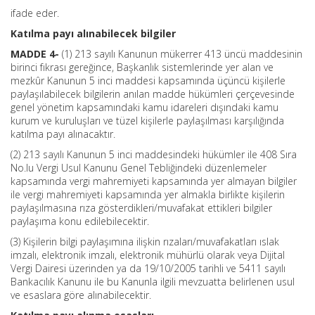
ifade eder.
Katılma payı alınabilecek bilgiler
MADDE 4-
(1) 213 sayılı Kanunun mükerrer 413 üncü maddesinin
birinci fıkrası gereğince, Başkanlık sistemlerinde yer alan ve
mezkûr Kanunun 5 inci maddesi kapsamında üçüncü kişilerle
paylaşılabilecek bilgilerin anılan madde hükümleri çerçevesinde
genel yönetim kapsamındaki kamu idareleri dışındaki kamu
kurum ve kuruluşları ve tüzel kişilerle paylaşılması karşılığında
katılma payı alınacaktır.
(2) 213 sayılı Kanunun 5 inci maddesindeki hükümler ile 408 Sıra
No.lu Vergi Usul Kanunu Genel Tebliğindeki düzenlemeler
kapsamında vergi mahremiyeti kapsamında yer almayan bilgiler
ile vergi mahremiyeti kapsamında yer almakla birlikte kişilerin
paylaşılmasına rıza gösterdikleri/muvafakat ettikleri bilgiler
paylaşıma konu edilebilecektir.
(3) Kişilerin bilgi paylaşımına ilişkin rızaları/muvafakatları ıslak
imzalı, elektronik imzalı, elektronik mühürlü olarak veya Dijital
Vergi Dairesi üzerinden ya da 19/10/2005 tarihli ve 5411 sayılı
Bankacılık Kanunu ile bu Kanunla ilgili mevzuatta belirlenen usul
ve esaslara göre alınabilecektir.