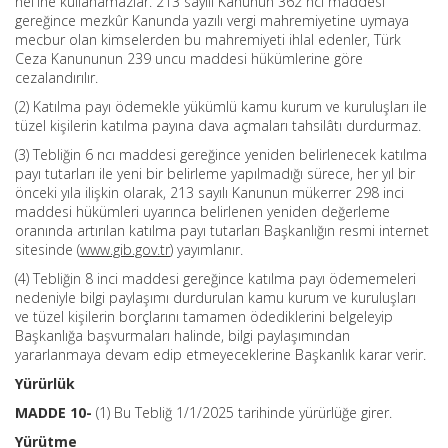
nef’ine kullanamazlar. 213 sayılı Kanunun 362 nci maddesi
gereğince mezkûr Kanunda yazılı vergi mahremiyetine uymaya
mecbur olan kimselerden bu mahremiyeti ihlal edenler, Türk
Ceza Kanununun 239 uncu maddesi hükümlerine göre
cezalandırılır.
(2) Katılma payı ödemekle yükümlü kamu kurum ve kuruluşları ile
tüzel kişilerin katılma payına dava açmaları tahsilâtı durdurmaz.
(3) Tebliğin 6 ncı maddesi gereğince yeniden belirlenecek katılma
payı tutarları ile yeni bir belirleme yapılmadığı sürece, her yıl bir
önceki yıla ilişkin olarak, 213 sayılı Kanunun mükerrer 298 inci
maddesi hükümleri uyarınca belirlenen yeniden değerleme
oranında artırılan katılma payı tutarları Başkanlığın resmi internet
sitesinde (
www.gib.gov.tr
) yayımlanır.
(4) Tebliğin 8 inci maddesi gereğince katılma payı ödememeleri
nedeniyle bilgi paylaşımı durdurulan kamu kurum ve kuruluşları
ve tüzel kişilerin borçlarını tamamen ödediklerini belgeleyip
Başkanlığa başvurmaları halinde, bilgi paylaşımından
yararlanmaya devam edip etmeyeceklerine Başkanlık karar verir.
Yürürlük
MADDE 10-
(1) Bu Tebliğ 1/1/2025 tarihinde yürürlüğe girer.
Yürütme