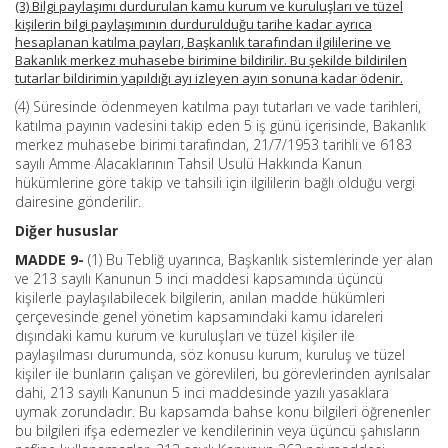
(3) Bilgi paylaşımı durdurulan kamu kurum ve kuruluşları ve tüzel
kişilerin bilgi paylaşımının durdurulduğu tarihe kadar ayrıca
hesaplanan katılma payları, Başkanlık tarafından ilgililerine ve
Bakanlık merkez muhasebe birimine bildirilir. Bu şekilde bildirilen
tutarlar bildirimin yapıldığı ayı izleyen ayın sonuna kadar ödenir.
(4) Süresinde ödenmeyen katılma payı tutarları ve vade tarihleri,
katılma payının vadesini takip eden 5 iş günü içerisinde, Bakanlık
merkez muhasebe birimi tarafından, 21/7/1953 tarihli ve 6183
sayılı Amme Alacaklarının Tahsil Usulü Hakkında Kanun
hükümlerine göre takip ve tahsili için ilgililerin bağlı olduğu vergi
dairesine gönderilir.
Diğer hususlar
MADDE 9-
(1) Bu Tebliğ uyarınca, Başkanlık sistemlerinde yer alan
ve 213 sayılı Kanunun 5 inci maddesi kapsamında üçüncü
kişilerle paylaşılabilecek bilgilerin, anılan madde hükümleri
çerçevesinde genel yönetim kapsamındaki kamu idareleri
dışındaki kamu kurum ve kuruluşları ve tüzel kişiler ile
paylaşılması durumunda, söz konusu kurum, kuruluş ve tüzel
kişiler ile bunların çalışan ve görevlileri, bu görevlerinden ayrılsalar
dahi, 213 sayılı Kanunun 5 inci maddesinde yazılı yasaklara
uymak zorundadır. Bu kapsamda bahse konu bilgileri öğrenenler
bu bilgileri ifşa edemezler ve kendilerinin veya üçüncü şahısların