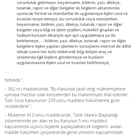
zorunluluk getirmeye, beyanname, bildirim, yazı, dilekçe,
tutanak, rapor ve diğer belgeler ile bilgilerin aktarımında
uyulacak format ve standartlar ile uygulamaya ilişkin usul ve
esasları tespit etmeye, bu zorunluluk veya standartları
beyanname, bildirim, yazı, dilekçe, tutanak, rapor ve diğer
belgeler veya bilgi ve işlem çeşitleri, mükellef grupları ve
faaliyet konuları itibarıyla ayrı ayrı uygulatmaya ya da
belirlemeye, … bildirim, yazı, dilekçe, tutanak, rapor ve diğer
belgelere ilişkin yapılan işlemlerin sonuçlarını internet de dâhil
olmak üzere her türlü elektronik bilgi iletişim araç ve
ortamında ilgili kişilere göndermeye ve bunların
uygulanmasına ilişkin usul ve esasları belirlemeye,
….
Yetkilidir.”,
– 362 nci maddesinde, “Bu Kanunda yazılı vergi mahremiyetine
uymaya mecbur olan kimselerden bu mahremiyeti ihlal edenler,
Türk Ceza Kanununun 239 uncu maddesi hükümlerine göre
cezalandırılır.”,
– Mükerrer 413 üncü maddesinde, “Gelir İdaresi Başkanlığı
sistemlerinde yer alan ve bu Kanunun 5 inci maddesi
kapsamında üçüncü kişilerle paylaşılabilecek bilgilerin; anılan
madde hükümleri çerçevesinde genel yönetim kapsamındaki