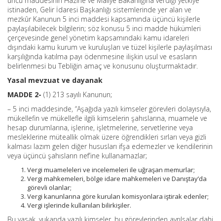
üncü maddesinin Hazine ve Maliye Bakanlığına verdiği yetkiye
istinaden, Gelir İdaresi Başkanlığı sistemlerinde yer alan ve
mezkûr Kanunun 5 inci maddesi kapsamında üçüncü kişilerle
paylaşılabilecek bilgilerin; söz konusu 5 inci madde hükümleri
çerçevesinde genel yönetim kapsamındaki kamu idareleri
dışındaki kamu kurum ve kuruluşları ve tüzel kişilerle paylaşılması
karşılığında katılma payı ödenmesine ilişkin usul ve esasların
belirlenmesi bu Tebliğin amaç ve konusunu oluşturmaktadır.
Yasal mevzuat ve dayanak
MADDE 2-
(1) 213 sayılı Kanunun;
– 5 inci maddesinde, “Aşağıda yazılı kimseler görevleri dolayısıyla,
mükellefin ve mükellefle ilgili kimselerin şahıslarına, muamele ve
hesap durumlarına, işlerine, işletmelerine, servetlerine veya
mesleklerine müteallik olmak üzere öğrendikleri sırları veya gizli
kalması lazım gelen diğer hususları ifşa edemezler ve kendilerinin
veya üçüncü şahısların nef’ine kullanamazlar;
Vergi muameleleri ve incelemeleri ile uğraşan memurlar;
Vergi mahkemeleri, bölge idare mahkemeleri ve Danıştay’da
görevli olanlar;
Vergi kanunlarına göre kurulan komisyonlara iştirak edenler;
Vergi işlerinde kullanılan bilirkişiler.
Bu yasak, yukarıda yazılı kimseler, bu görevlerinden ayrılsalar dahi