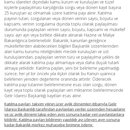
kamu idareleri dışındaki kamu kurum ve kuruluşları ve tüzel
kişilerle paylaşılması karşılığında sorgu veya dönen kayıt başına
25 kuruştan az olmamak üzere katılma payı alınır. Katılma
payının tutarı, sorgulanan veya dönen verinin sayısı, boyutu ve
kapsamı, verinin sorgulama dışında toplu olarak paylaşılması
durumunda paylaşılan verinin sayısı, boyutu, kapsamı ve mükellef
sayısı ayrı ayrı veya birlikte dikkate alınarak Hazine ve Maliye
Bakanlığınca belirlenebilir. Bakanlık, kanunları gereğince
mükelleflerden alabilecekleri bilgileri Başkanlık sistemlerinden
alan kamu kurumu niteliğindeki meslek kuruluşları ve üst
kuruluşlarından, paylaşılan verinin türü ve paylaşılma şeklini de
dikkate alarak katılma payı almamaya veya daha düşük tutarlı
almaya yetkilidir. Katılma payları, yeni bir belirleme yapılmadığı
sürece, her yıl bir önceki yıla ilişkin olarak bu Kanun uyarınca
belirlenen yeniden değerleme oranında artırılır. Ödenecek
katılma payı tutarının belirlenmesine esas olan sorgu, dönen
kayıt veya toplu olarak paylaşılan veri miktarının belirlenmesinde
Gelir İdaresi Başkanlığı kayıtları esas alınır.
Katılma payları, takvim yılının üçer aylık dönemleri itibarıyla Gelir
İdaresi Başkanlığı tarafından paylaşılan veriler üzerinden hesaplanır
ve üç aylık dönemi takip eden ayın sonuna kadar veri paylaşılanlara
bildirilir. Katılma payları bildirimin yapıldığı ayı izleyen ayın sonuna
kadar Bakanlık merkez muhasebe birimine ödenir.