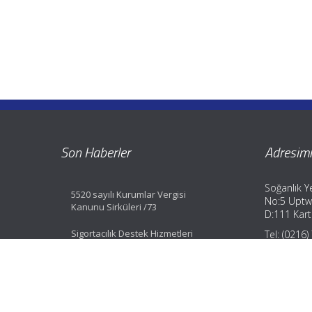
Son Haberler
Adresimi
Soğanlık Ye
5520 sayılı Kurumlar Vergisi
No:5 Uptw
Kanunu Sirküleri /73
D:111 Karta
Sigortacılık Destek Hizmetleri
Tel: (0216
Yönetmeliği Değişti
Fax: (0216
GSM: (0533