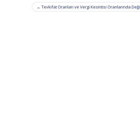
Post
←
Tevkifat Oranları ve Vergi Kesintisi Oranlarında Değişi
navigation