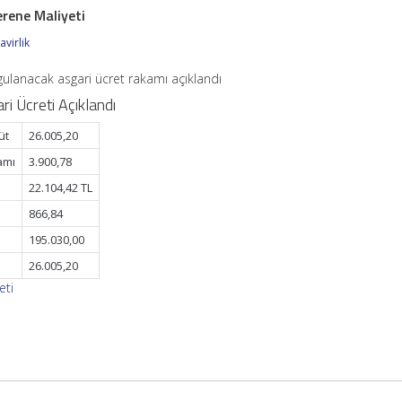
erene Maliyeti
virlik
uygulanacak asgari ücret rakamı açıklandı
ri Ücreti Açıklandı
üt
26.005,20
amı
3.900,78
22.104,42 TL
866,84
195.030,00
26.005,20
eti