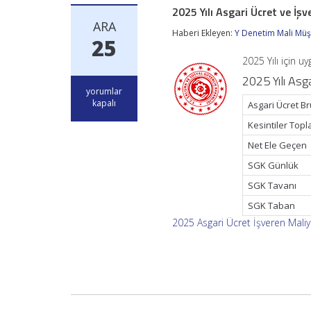
2025 Yılı Asgari Ücret ve İşv
ARA
Haberi Ekleyen:
Y Denetim Mali Müşa
25
2025 Yılı için 
2025 Yılı Asga
2025
yorumlar
Yılı
kapalı
Asgari Ücret Br
Asgari
Kesintiler Topl
Ücret
ve
Net Ele Geçen
İşverene
Maliyeti
SGK Günlük
için
SGK Tavanı
SGK Taban
2025 Asgari Ücret İşveren Maliy