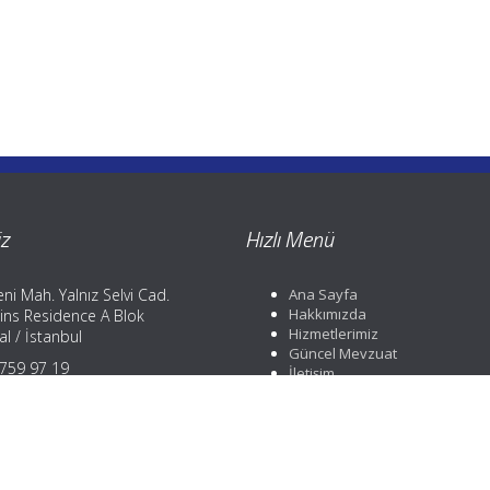
z
Hızlı Menü
ni Mah. Yalnız Selvi Cad.
Ana Sayfa
Hakkımızda
ins Residence A Blok
Hizmetlerimiz
l / İstanbul
Güncel Mevzuat
) 759 97 19
İletişim
) 759 97 19
) 252 88 01