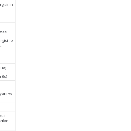
rgisinin
emesi
gisi ile
ga
 Ba)
m Bs)
eyanı ve
nma
cıları