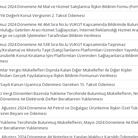
uz 2024 Dönemine Ait Mal ve Hizmet Satışlarına İlişkin Bildirim Formu (For
Yılı Değerli Konut Vergisinin 2. Taksit Ödemesi
uz 2024 Dönemine Ait 464 Sıra No.lu VUKGT Kapsamında Bildirimde Bulu
luluğu Getirilen Aracı Hizmet Sağlayıcıları, İnternet Reklamcılığı Hizmet Ara
argo ve Lojistik İşletmeleri Tarafından Bildirim Verilmesi
uz 2024 Dönemine Ait 538 Sıra No.lu VUKGT Kapsamında Taşınmaz
ş/Kiralama) ve Motorlu Taşıt (Satış) İlanlarını Platformları Üzerinden Yayım
ünübirlik Konut Kiralama İşini Platformları Üzerinden Sağlayanlarca Bildiri
lmesi
lar Vergisi Mükellefleri Dışında Kalan Diğer Mükellefler ile Diğer Kişiler
fından Gerçek Faydalanıcıya İlişkin Bildirim Formunun Verilmesi
 Sayılı Kanun Uyarınca Ödenmesi Gereken 15. Taksit Ödemesi
ci Vergi Dönemleri Bazında Yükleme Tercihinde Bulunmuş Mükelleflerin, N
 Dönemine Ait Elektronik Defter Beratlarının Yüklenmesi
1 Ağustos 2024 Dönemine Ait Petrol ve Doğalgaz Ürünlerine İlişkin Özel Tü
isinin Beyanı ve Ödemesi
k Yükleme Tercihinde Bulunmuş Mükelleflerin, Mayıs 2024 Dönemine Ait Ele
er Beratlarının Yüklenmesi
1 Ağustos 2024 Dönemine Ait Noterlerce Yapılan Makbuz Karşılığı Ödemeler