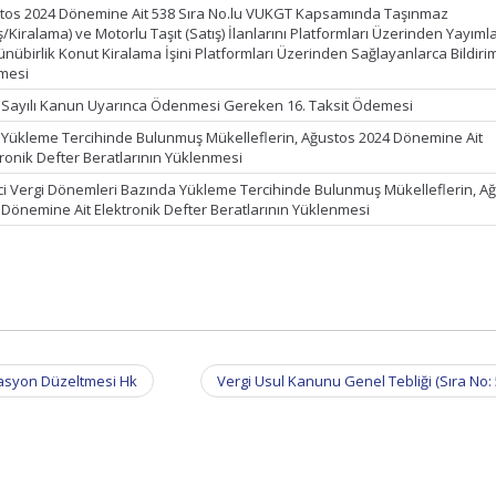
tos 2024 Dönemine Ait 538 Sıra No.lu VUKGT Kapsamında Taşınmaz
ş/Kiralama) ve Motorlu Taşıt (Satış) İlanlarını Platformları Üzerinden Yayım
ünübirlik Konut Kiralama İşini Platformları Üzerinden Sağlayanlarca Bildiri
lmesi
 Sayılı Kanun Uyarınca Ödenmesi Gereken 16. Taksit Ödemesi
k Yükleme Tercihinde Bulunmuş Mükelleflerin, Ağustos 2024 Dönemine Ait
tronik Defter Beratlarının Yüklenmesi
ci Vergi Dönemleri Bazında Yükleme Tercihinde Bulunmuş Mükelleflerin, A
 Dönemine Ait Elektronik Defter Beratlarının Yüklenmesi
flasyon Düzeltmesi Hk
Vergi Usul Kanunu Genel Tebliği (Sıra No: