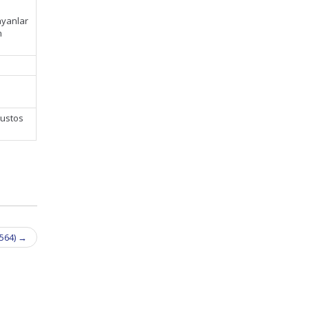
layanlar
m
ğustos
 564)
→