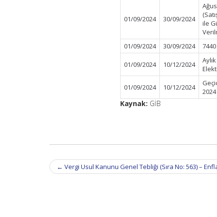
Ağus
(Satı
01/09/2024
30/09/2024
ile G
Veri
01/09/2024
30/09/2024
7440
Aylı
01/09/2024
10/12/2024
Elek
Geçi
01/09/2024
10/12/2024
2024
Kaynak:
GİB
Post
←
Vergi Usul Kanunu Genel Tebliği (Sıra No: 563) – En
navigation