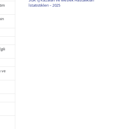
SGK İş Kazaları ve Meslek Hastalıkları
tim
İstatistikleri – 2025
nin
ili
ı ve