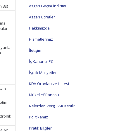
Asgari Geçim İndirimi
m Bs)
Asgari Ücretler
nma
Hakkımızda
cıları
Hizmetlerimiz
layanlar
İletişim
m
İş Kanunu IPC
İşçilik Maliyetleri
KDV Oranları ve Listesi
isan
Mükellef Panosu
ketim
Nelerden Vergi SSK Kesilir
ktronik
Politikamız
Pratik Bilgiler
e Ait