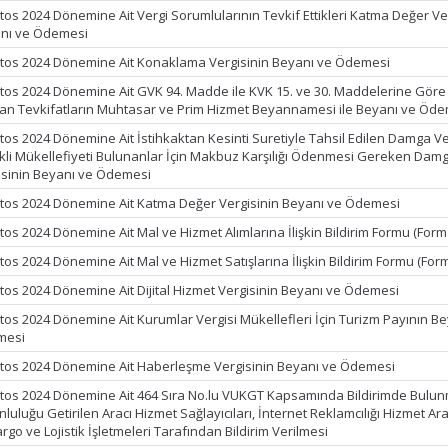
tos 2024 Dönemine Ait Vergi Sorumlularının Tevkif Ettikleri Katma Değer Ve
nı ve Ödemesi
tos 2024 Dönemine Ait Konaklama Vergisinin Beyanı ve Ödemesi
tos 2024 Dönemine Ait GVK 94. Madde ile KVK 15. ve 30. Maddelerine Göre
lan Tevkifatların Muhtasar ve Prim Hizmet Beyannamesi ile Beyanı ve Öd
tos 2024 Dönemine Ait İstihkaktan Kesinti Suretiyle Tahsil Edilen Damga Ver
kli Mükellefiyeti Bulunanlar İçin Makbuz Karşılığı Ödenmesi Gereken Dam
isinin Beyanı ve Ödemesi
tos 2024 Dönemine Ait Katma Değer Vergisinin Beyanı ve Ödemesi
tos 2024 Dönemine Ait Mal ve Hizmet Alımlarına İlişkin Bildirim Formu (Form
tos 2024 Dönemine Ait Mal ve Hizmet Satışlarına İlişkin Bildirim Formu (For
tos 2024 Dönemine Ait Dijital Hizmet Vergisinin Beyanı ve Ödemesi
tos 2024 Dönemine Ait Kurumlar Vergisi Mükellefleri İçin Turizm Payının B
mesi
tos 2024 Dönemine Ait Haberleşme Vergisinin Beyanı ve Ödemesi
tos 2024 Dönemine Ait 464 Sıra No.lu VUKGT Kapsamında Bildirimde Bulu
luluğu Getirilen Aracı Hizmet Sağlayıcıları, İnternet Reklamcılığı Hizmet Ara
argo ve Lojistik İşletmeleri Tarafından Bildirim Verilmesi