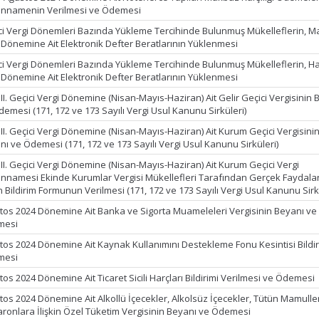
nnamenin Verilmesi ve Ödemesi
ci Vergi Dönemleri Bazında Yükleme Tercihinde Bulunmuş Mükelleflerin, M
 Dönemine Ait Elektronik Defter Beratlarının Yüklenmesi
ci Vergi Dönemleri Bazında Yükleme Tercihinde Bulunmuş Mükelleflerin, H
 Dönemine Ait Elektronik Defter Beratlarının Yüklenmesi
II. Geçici Vergi Dönemine (Nisan-Mayıs-Haziran) Ait Gelir Geçici Vergisinin 
demesi (171, 172 ve 173 Sayılı Vergi Usul Kanunu Sirküleri)
 II. Geçici Vergi Dönemine (Nisan-Mayıs-Haziran) Ait Kurum Geçici Vergisini
nı ve Ödemesi (171, 172 ve 173 Sayılı Vergi Usul Kanunu Sirküleri)
 II. Geçici Vergi Dönemine (Nisan-Mayıs-Haziran) Ait Kurum Geçici Vergi
nnamesi Ekinde Kurumlar Vergisi Mükellefleri Tarafından Gerçek Faydala
in Bildirim Formunun Verilmesi (171, 172 ve 173 Sayılı Vergi Usul Kanunu Sirk
tos 2024 Dönemine Ait Banka ve Sigorta Muameleleri Vergisinin Beyanı ve
mesi
tos 2024 Dönemine Ait Kaynak Kullanımını Destekleme Fonu Kesintisi Bildir
mesi
os 2024 Dönemine Ait Ticaret Sicili Harçları Bildirimi Verilmesi ve Ödemesi
tos 2024 Dönemine Ait Alkollü İçecekler, Alkolsüz İçecekler, Tütün Mamulle
ronlara İlişkin Özel Tüketim Vergisinin Beyanı ve Ödemesi