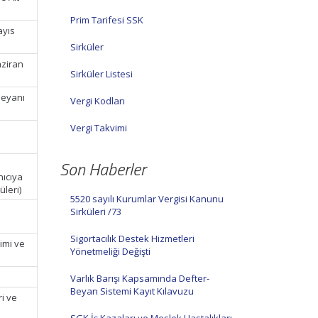
Prim Tarifesi SSK
ayıs
Sirküler
aziran
Sirküler Listesi
Beyanı
Vergi Kodları
Vergi Takvimi
n
Son Haberler
nıcıya
üleri)
5520 sayılı Kurumlar Vergisi Kanunu
Sirküleri /73
Sigortacılık Destek Hizmetleri
imi ve
Yönetmeliği Değişti
Varlık Barışı Kapsamında Defter-
Beyan Sistemi Kayıt Kılavuzu
ri ve