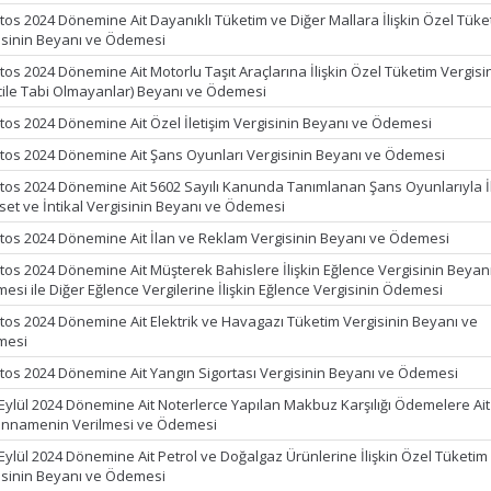
tos 2024 Dönemine Ait Dayanıklı Tüketim ve Diğer Mallara İlişkin Özel Tüke
isinin Beyanı ve Ödemesi
tos 2024 Dönemine Ait Motorlu Taşıt Araçlarına İlişkin Özel Tüketim Vergisi
cile Tabi Olmayanlar) Beyanı ve Ödemesi
tos 2024 Dönemine Ait Özel İletişim Vergisinin Beyanı ve Ödemesi
tos 2024 Dönemine Ait Şans Oyunları Vergisinin Beyanı ve Ödemesi
tos 2024 Dönemine Ait 5602 Sayılı Kanunda Tanımlanan Şans Oyunlarıyla İlg
set ve İntikal Vergisinin Beyanı ve Ödemesi
tos 2024 Dönemine Ait İlan ve Reklam Vergisinin Beyanı ve Ödemesi
tos 2024 Dönemine Ait Müşterek Bahislere İlişkin Eğlence Vergisinin Beyan
esi ile Diğer Eğlence Vergilerine İlişkin Eğlence Vergisinin Ödemesi
tos 2024 Dönemine Ait Elektrik ve Havagazı Tüketim Vergisinin Beyanı ve
mesi
tos 2024 Dönemine Ait Yangın Sigortası Vergisinin Beyanı ve Ödemesi
 Eylül 2024 Dönemine Ait Noterlerce Yapılan Makbuz Karşılığı Ödemelere Ait
nnamenin Verilmesi ve Ödemesi
 Eylül 2024 Dönemine Ait Petrol ve Doğalgaz Ürünlerine İlişkin Özel Tüketim
isinin Beyanı ve Ödemesi