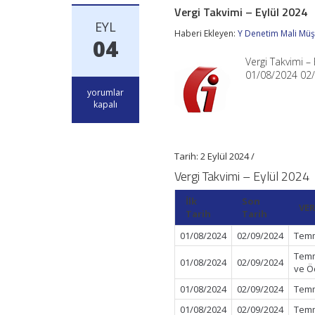
Vergi Takvimi – Eylül 2024
EYL
Haberi Ekleyen:
Y Denetim Mali Müşa
04
Vergi Takvimi 
01/08/2024 02/
Vergi
yorumlar
Takvimi
kapalı
–
Eylül
2024
için
Tarih: 2 Eylül 2024 /
Vergi Takvimi – Eylül 2024
İlk
Son
VER
Tarih
Tarih
01/08/2024
02/09/2024
Temm
Temm
01/08/2024
02/09/2024
ve Ö
01/08/2024
02/09/2024
Temm
01/08/2024
02/09/2024
Temm