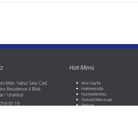
z
Hızlı Menü
ni Mah. Yalnız Selvi Cad.
Ana Sayfa
Hakkımızda
ins Residence A Blok
Hizmetlerimiz
l / İstanbul
Güncel Mevzuat
) 759 97 19
İletişim
) 759 97 19
) 252 88 01