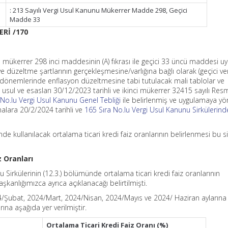
: 213 Sayılı Vergi Usul Kanunu Mükerrer Madde 298, Geçici
Madde 33
Rİ /170
n
mükerrer 298 inci maddesinin (A) fıkrası ile geçici 33 üncü maddesi uy
üzeltme şartlarının gerçekleşmesine/varlığına bağlı olarak (geçici ve
 dönemlerinde enflasyon düzeltmesine tabi tutulacak mali tablolar ve
usul ve esasları 30/12/2023 tarihli ve ikinci mükerrer 32415 sayılı Res
 No.lu Vergi Usul Kanunu Genel Tebliği
ile belirlenmiş ve uygulamaya yö
malara 20/2/2024 tarihli ve
165 Sıra No.lu Vergi Usul Kanunu Sirkülerind
e kullanılacak ortalama ticari kredi faiz oranlarının belirlenmesi bu si
z Oranları
 Sirkülerinin (12.3.) bölümünde ortalama ticari kredi faiz oranlarının
şkanlığımızca ayrıca açıklanacağı belirtilmişti.
ubat, 2024/Mart, 2024/Nisan, 2024/Mayıs ve 2024/ Haziran aylarına i
rına aşağıda yer verilmiştir.
Ortalama Ticari Kredi Faiz Oranı (%)