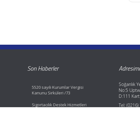
Son Haberler
Adresimi
Soğanlık Ye
5520 sayılı Kurumlar Vergisi
No:5 Uptw
Kanunu Sirküleri /73
D:111 Karta
Sigortacılık Destek Hizmetleri
Tel: (0216
Yönetmeliği Değişti
Fax: (0216
GSM: (0533