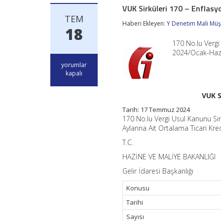
VUK Sirküleri 170 – Enflas
TEM
Haberi Ekleyen:
Y Denetim Mali Müşa
18
170 No.lu Vergi
2024/Ocak-Hazir
VUK
yorumlar
Sirküleri
kapalı
170
–
VUK S
Enflasyon
Düzeltmesi
Tarih: 17 Temmuz 2024
Uygulaması
170 No.lu Vergi Usul Kanunu Sir
için
Aylarına Ait Ortalama Ticari Kred
T.C.
HAZİNE VE MALİYE BAKANLIĞI
Gelir İdaresi Başkanlığı
Konusu
Tarihi
Sayısı