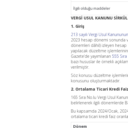
İlgili olduğu maddeler
VERGİ USUL KANUNU SİRKÜLE
1. Giriş
213 sayılı Vergi Usul Kanununu
2023 hesap dönemi sonunda ve d
dönemleri dâhil) izleyen hesap
yapılacak düzeltme işlemlerinin 
Gazete’de yayımlanan
555 Sıra
bazı hususlar ile örnekli açıkla
verilmiştir.
Söz konusu düzeltme işlemlerind
konusunu oluşturmaktadır.
2. Ortalama Ticari Kredi Fai
165 Sıra No.lu Vergi Usul Kanunu
belirlenerek ilgili dönemlerde Ba
Bu kapsamda 2024/Ocak, 2024/Ş
ortalama ticari kredi faiz oranla
Dönem