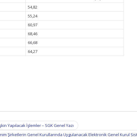
54,82
55,24
60,97
68,46
66,68
64,27
işkin Yapılacak İşlemler – SGK Genel Yazı
nim Şirketlerin Genel Kurullarında Uygulanacak Elektronik Genel Kurul Si