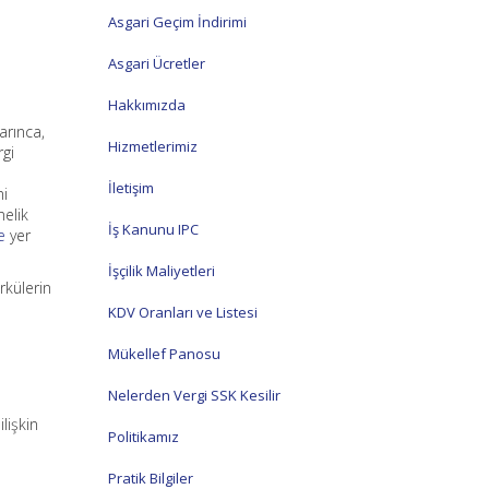
Asgari Geçim İndirimi
Asgari Ücretler
Hakkımızda
arınca,
Hizmetlerimiz
rgi
İletişim
mi
nelik
İş Kanunu IPC
e
yer
İşçilik Maliyetleri
rkülerin
KDV Oranları ve Listesi
Mükellef Panosu
Nelerden Vergi SSK Kesilir
lişkin
Politikamız
Pratik Bilgiler