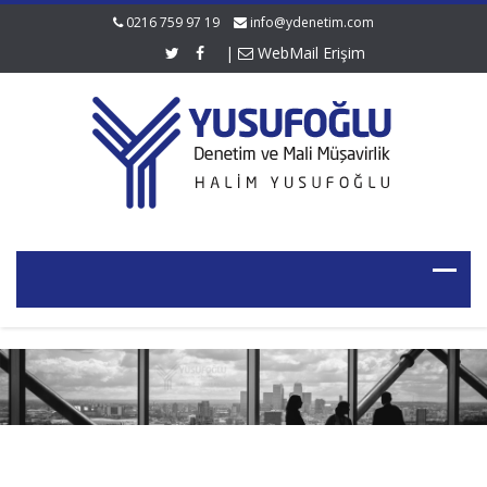
0216 759 97 19
info@ydenetim.com
|
WebMail Erişim