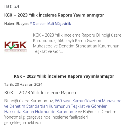
Haz
24
KGK
yorumlar kapalı
–
KGK – 2023 Yıllık İnceleme Raporu Yayımlanmıştır
2023
Yıllık
Haberi Ekleyen:
Y Denetim Mali Müşavirlik
İnceleme
Raporu
KGK – 2023 Yıllık İnceleme Raporu Bilindiği üzere
Yayımlanmıştır
için
Kurumumuz, 660 sayılı Kamu Gözetimi
Muhasebe ve Denetim Standartları Kurumunun
Teşkilat ve Gör…
KGK – 2023 Yıllık İnceleme Raporu Yayımlanmıştır
Tarih: 20 Haziran 2024
KGK – 2023 Yıllık İnceleme Raporu
Bilindiği üzere Kurumumuz,
660 sayılı Kamu Gözetimi Muhasebe
ve Denetim Standartları Kurumunun Teşkilat ve Görevleri
Hakkında Kanun Hükmünde Kararname
ve Bağımsız Denetim
Yönetmeliği çerçevesinde inceleme faaliyetleri
gerçekleştirmektedir.