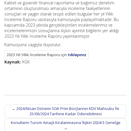
Kaliteli ve güvenilir finansal raporlama ve bağımsız denetim
ortamının oluşturulması amacıyla inceleme faaliyetlerinin
sonuçları ve yaygın olarak tespit edilen bulgular her yıl Yıllık
İnceleme Raporu vasıtasıyla kamuoyuyla paylaşılmaktadır. Bu
kapsamda 2023 yılında gerçekleştirilen incelemelerimiz ve
incelemelerimizin sonuçlarına ilişkin ayrıntılı bilgilerin yer aldığı
2023 Yılı Yıllık İnceleme Raporu yayımlanmıştır.
Kamuoyuna saygıyla duyurulur.
2023 Yılı Yıllık İnceleme Raporu için
tıklayınız
Kaynak:
KGK
Post
←
2024/Nisan Dönemi SGK Prim Borçlarının KDV Mahsubu İle
navigation
25/06/2024 Tarihine Kadar Ödenebilmesi
Konutların Turizm Amaçlı Kiralanmasına İlişkin 2024/3 Genelge
→