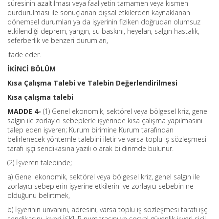
süresinin azaltılması veya faaliyetin tamamen veya kısmen
durdurulması ile sonuçlanan dışsal etkilerden kaynaklanan
dönemsel durumları ya da işyerinin fiziken doğrudan olumsuz
etkilendiği deprem, yangın, su baskını, heyelan, salgın hastalık,
seferberlik ve benzeri durumları,
ifade eder.
İKİNCİ BÖLÜM
Kısa Çalışma Talebi ve Talebin Değerlendirilmesi
Kısa çalışma talebi
MADDE 4-
(1) Genel ekonomik, sektörel veya bölgesel kriz, genel
salgın ile zorlayıcı sebeplerle işyerinde kısa çalışma yapılmasını
talep eden işveren; Kurum birimine Kurum tarafından
belirlenecek yöntemle talebini iletir ve varsa toplu iş sözleşmesi
tarafı işçi sendikasına yazılı olarak bildirimde bulunur.
(2) İşveren talebinde;
a) Genel ekonomik, sektörel veya bölgesel kriz, genel salgın ile
zorlayıcı sebeplerin işyerine etkilerini ve zorlayıcı sebebin ne
olduğunu belirtmek,
b) İşyerinin unvanını, adresini, varsa toplu iş sözleşmesi tarafı işçi
sendikasını, işyeri İŞKUR numarasını ve sosyal güvenlik işyeri sicil