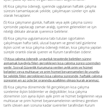
(4) Kısa çalışma ödeneği, işyerinde uygulanan haftalık çalışma
süresini tamamlayacak şekilde, çalışılmayan süreler için aylık
olarak hesaplanır.
(5) Kısa çalışmanın günlük, haftalık veya aylık çalışma süresi
içerisinde yapılacağı zaman aralığı, işyerinin gelenekleri ve işin
niteliği dikkate alınarak işverence belirlenir.
(6) Kısa çalışma uygulamasına tabi tutulan sigortalının
çalışılmayan hafta tatili, ulusal bayram ve genel tatil günlerine
ilişkin ücret ve kısa çalışma ödeneği miktarı, kısa çalışma yapılan
süreyle orantılı olarak işveren ve Kurum tarafından ödenir.
(7) Kısa çalışma ödeneği, uygunluk tespitinde belirtilen süreyi
aşmamak kaydıyla fiilen gerçekleşen kısa çalışma süresi üzerinden
verilir. Sosyal Güvenlik Kurumuna verilen aylık prim ve hizmet
belgeleri veya muhtasar ve prim hizmet beyannameleri ile uyumlu
bir şekilde fiilen gerçekleşen kısa çalışma süresinde, haftalık çalışma
süresinin en az üçte bir oranında azaltılmış olması kuralı aranmaz.
(8) Kısa çalışma döneminde fiili gerçekleşen kısa çalışma
sürelerine ilişkin bildirimler ve değişiklikler, kısa çalışma
döneminin son ayına ilişkin aylık prim ve hizmet belgelerinin veya
muhtasar ve prim hizmet beyannamelerinin verilmesi gereken
tarihi izleyen ayın sonuna kadar işverenler tarafından Kurum