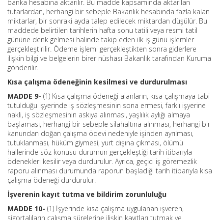
banka hesabına aktarılır. Bu madde kapsamında aktarılan
tutarlardan, herhangi bir sebeple Bakanlık hesabında fazla kalan
miktarlar, bir sonraki ayda talep edilecek miktardan düşülür. Bu
maddede belirtilen tarihlerin hafta sonu tatili veya resmi tatil
gününe denk gelmesi halinde takip eden ilk iş günü işlemler
gerçekleştirilir. Ödeme işlemi gerçekleştikten sonra giderlere
ilişkin bilgi ve belgelerin birer nüshası Bakanlık tarafından Kuruma
gönderilir.
Kısa çalışma ödeneğinin kesilmesi ve durdurulması
MADDE 9-
(1) Kısa çalışma ödeneği alanların, kısa çalışmaya tabi
tutulduğu işyerinde iş sözleşmesinin sona ermesi, farklı işyerine
nakli, iş sözleşmesinin askıya alınması, yaşlılık aylığı almaya
başlaması, herhangi bir sebeple silahaltına alınması, herhangi bir
kanundan doğan çalışma ödevi nedeniyle işinden ayrılması,
tutuklanması, hüküm giymesi, yurt dışına çıkması, ölümü
hallerinde söz konusu durumun gerçekleştiği tarih itibarıyla
ödenekleri kesilir veya durdurulur. Ayrıca, geçici iş göremezlik
raporu alınması durumunda raporun başladığı tarih itibarıyla kısa
çalışma ödeneği durdurulur.
İşverenin kayıt tutma ve bildirim zorunluluğu
MADDE 10-
(1) İşyerinde kısa çalışma uygulanan işveren,
sigortalıların çalışma sürelerine ilişkin kayıtları tutmak ve