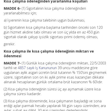
Kısa çalışma ödeneğinden yararlanma koşulları
MADDE 6-
(1) Sigortalının kısa çalışma ödeneğinden
yararlanabilmesi için;
a) İşverenin kısa çalışma talebinin uygun bulunması,
b) Sigortalının kısa çalışma başlama tarihinden önceki son 120
gün hizmet akdine tabi olması ve son üç yılda en az 450 gün
sigortalı olarak çalışıp işsizlik sigortası primi ödemiş olması,
gerekir.
Kısa çalışma ile kısa çalışma ödeneğinin miktarı ve
ödenmesi
MADDE 7-
(1) Günlük kısa çalışma ödeneğinin miktarı, 22/5/2003
tarihli ve
4857 sayılı İş Kanununun
39 uncu maddesine göre
uygulanan aylık asgari ücretin brüt tutarının % 150’sini geçmemek
üzere, sigortalının son on iki aylık prime esas kazançları dikkate
alınarak hesaplanan günlük ortalama brüt kazancının % 60’ıdır.
(2) Kısa çalışma ödeneğinin süresi üç ayı aşmamak üzere kısa
çalışma süresi kadardır.
(3) Kısa çalışma döneminde, kısa çalışmanın başladığı ve sona
erdiği aylar parmak hesabı yapılarak fiili gün sayısı üzerinden; ara
aylar, şubat ayı dâhil, 30 gün üzerinden değerlendirilir.