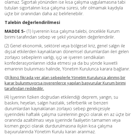
olamaz. Sigortalı yönünden ise kısa çalışma uygulamasına tabi
tutulan sigortalının kısa çalışma süresi, sıfır olmamak kaydıyla
üçte bir oranından daha az belirlenebilir.
Talebin değerlendirilmesi
MADDE 5-
(1) İşverenin kısa çalışma talebi, öncelikle Kurum
birimi tarafından sebep ve şekil yönünden değerlendirilir.
(2) Genel ekonomik, sektörel veya bölgesel kriz, genel salgın ile
dışsal etkilerden kaynaklanan dönemsel durumlardan ileri gelen
zorlayıcı sebeplerin varlığı, işçi ve işveren sendikaları
konfederasyonlarının iddia etmesi ya da bu yönde kuvvetli
emarenin bulunması halinde, Yönetim Kurulunca karara bağlanır.
(3) İkinci fıkrada yer alan sebeplerle Yönetim Kurulunca alınmış bir
karar bulunmuyorsa işverenlerce yapılan başvurular Kurum birimi
tarafından reddedilir.
(4) İşyerinin fiziken doğrudan etkilendiği deprem, yangın, su
baskını, heyelan, salgın hastalık, seferberlik ve benzeri
durumlardan kaynaklanan zorlayıcı sebep gerekçesiyle
işyerindeki haftalık çalışma sürelerinin geçici olarak en az üçte bir
oranında azaltılması veya işyerinde faaliyetin tamamen veya
kısmen geçici olarak durdurulmasına ilişkin kısa çalışma
başvurularında Yönetim Kurulu kararı aranmaz.