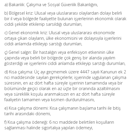
a) Bakanlık: Çalışma ve Sosyal Güvenlik Bakanlığını,
b) Bölgesel kriz: Ulusal veya uluslararası olaylardan dolayı belirli
bir il veya bölgede faaliyette bulunan işyerlerinin ekonomik olarak
ciddi şekilde etkilenip sarsıldığı durumları,
c) Genel ekonomik kriz: Ulusal veya uluslararası ekonomide
ortaya çıkan olayların, ülke ekonomisini ve dolayısıyla işyerlerini
ciddi anlamda etkileyip sarstığı durumları,
ç) Genel salgın: Bir hastalığın veya enfeksiyon etkeninin ülke
çapında veya belirli bir bölgede çok geniş bir alanda yayılım
gösterdiği ve işyerlerini ciddi anlamda etkileyip sarstığı durumları,
d) Kısa çalışma: Üç ayı geçmemek üzere 4447 sayılı Kanunun ek 2
nci maddesinde sayılan gerekçelerle; işyerinde uygulanan çalışma
süresinin, en az dört hafta süreyle işyerinin tamamında veya bir
bölümünde geçici olarak en az üçte bir oranında azaltılmasını
veya süreklilik koşulu aranmaksızın en az dört hafta süreyle
faaliyetin tamamen veya kısmen durdurulmasını,
e) Kısa çalışma dönemi: Kısa çalışmanın başlama tarihi ile bitiş
tarihi arasındaki dönemi,
f) Kısa çalışma ödeneği: 6 ncı maddede belirtilen koşulların
sağlanması halinde sigortalıya yapılan ödemeyi,