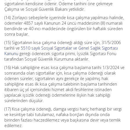
sigortalının kendisine ödenir. Ödeme tarihini öne çekmeye
Çalışma ve Sosyal Güvenlik Bakanı yetkilidir.
(14) Zorlayıcı sebeplerle işyerinde kısa çalışma yapılması halinde,
ödemeler 4857 sayılı Kanunun 24 üncü maddesinin (III) numaralı
bendinde ve 40 ıncı maddesinde öngörülen bir haftalık süreden
sonra başlar.
(15) Sigortalının kısa çalışma ödeneği aldığı süre için, 31/5/2006
tarihli ve
5510 sayılı Sosyal Sigortalar ve Genel Sağlık Sigortası
Kanunu
gereği ödenecek sigorta primi, İşsizlik Sigortası Fonu
tarafından Sosyal Güvenlik Kurumuna aktarılır.
(16) Hak sahipliğine esas kısa çalışma başlama tarihi 1/3/2024 ve
sonrasında olan sigortalılar için, kısa çalışma ödeneği olarak
ödenen süreler, sigortalının aynı gerekçe ile yapılmış hak
sahipliğine esas ilk kısa çalışma talebinin başlama tarihinden
itibaren üç yıl içerisindeki hizmet akdi fesihlerine istinaden
yapılacak işsizlik ödeneği ödemelerine ilişkin hak sahipliği
sürelerinden düşülür.
(17) Kısa çalışma ödeneği, damga vergisi hariç herhangi bir vergi
ve kesintiye tabi tutulamaz, nafaka borçları dışında onda
birinden fazlası haczedilemez veya başkasına devir veya temlik
edilemez.