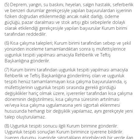
(5) Deprem, yangın, su baskını, heyelan, salgın hastalık, seferberlik
ve benzeri durumlar gerekçesiyle yapılan başvurulardan işyerinin
fiziken doğrudan etkilenmediği ancak nakit darlığı, ödeme
güçlüğü, pazar daralması ve stok artışı gibi sebeplerle dolaylı
olarak etkilendiği gerekçesiyle yapılan başvurular Kurum birimi
tarafından reddedilir.
(6) Kısa çalışma talepleri; Kurum birimi tarafından sebep ve şekil
yönünden inceleme tamamlandıktan sonra iş müfettişlerince
uygunluk tespiti yapılması amacıyla Rehberlik ve Teftiş
Başkanlığına gönderilir.
(7) Kurum birimi tarafından uygunluk tespiti yapılması amacıyla
Rehberlik ve Teftiş Başkanlığına gönderilmiş olan ve uygunluk
tespiti henüz tamamlanmayan kısa çalışma başvurularında, iş
müfettişlerinin uygunluk tespiti sırasında gerekli gördüğü
değişiklikler hariç olmak üzere, işverenler tarafından kısa çalışma
döneminin değiştirilmesi, kısa çalışma süresinin artırılması
ve/veya kısa çalışma uygulamasına yeni sigortalı eklenmesi
hususunda herhangi bir değişiklik yapılamaz, aynı gerekçeyle yeni
talep oluşturulamaz.
(8) Uygunluk tespiti sonucu ilgili Kurum birimine gönderilir.
Uygunluk tespiti sonuçları Kurum birimince işverene bildirilir.
İşveren durumu, işyerinde sigortalıların görebileceği bir yerde ilan