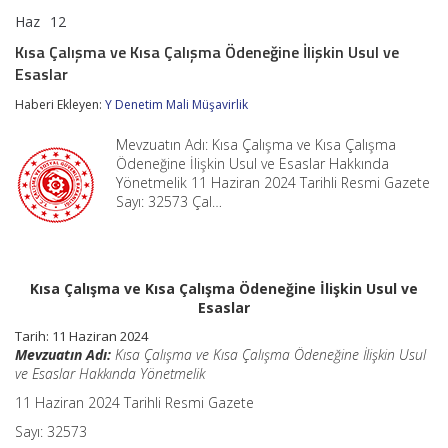
Haz
12
Kısa
yorumlar kapalı
Çalışma
Kısa Çalışma ve Kısa Çalışma Ödeneğine İlişkin Usul ve
ve
Esaslar
Kısa
Çalışma
Haberi Ekleyen:
Y Denetim Mali Müşavirlik
Ödeneğine
İlişkin
Usul
Mevzuatın Adı: Kısa Çalışma ve Kısa Çalışma
ve
Ödeneğine İlişkin Usul ve Esaslar Hakkında
Esaslar
Yönetmelik 11 Haziran 2024 Tarihli Resmi Gazete
için
Sayı: 32573 Çal…
Kısa Çalışma ve Kısa Çalışma Ödeneğine İlişkin Usul ve
Esaslar
Tarih: 11 Haziran 2024
Mevzuatın Adı:
Kısa Çalışma ve Kısa Çalışma Ödeneğine İlişkin Usul
ve Esaslar Hakkında Yönetmelik
11 Haziran 2024 Tarihli Resmi Gazete
Sayı: 32573