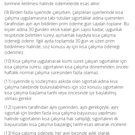
birimine iletilmesi halinde ödemelerde esas alınır.
(9) Birden fazla işyerinde çalışırken, çalıştıkları işyerlerinde kısa
çalışma uygulamasına tabi tutulan sigortalılar adına işverenleri
tarafından ayrı ayrı bildirilen prim ödeme gün sayıları toplanır. Bu
kişiler adına 30 günden eksik kalan gün sayısı kadar, uygunluk
tespitinde belirtilen süreyi aşmamak kaydıyla kısa çalışma
ödeneği ödenir. İlgili ayda toplamda 30 gün ve üzeri prim
bildirilmesi halinde, söz konusu ay için kısa çalışma ödeneği
ödenmez.
(10) Kısa çalışma uygulanacak kısmi süreli çalışan sigortalılar için
kısa çalışma süresi, sigortalının kısa çalışma döneminden önceki
haftalık normal çalışma süresinden fazla olamaz.
(11) İşyerinde iş sözleşmesi askıda olan sigortalı adına kısa
çalışma talebinde bulunulabilmesi için söz konusu sigortalının
kısa çalışma başlama tarihi veya öncesinde işe başlatılmış
olması gerekir.
(12) İşvereni tarafından aynı işyerinden, aynı gerekçeyle, aynı
sigortalı için birden fazla kısa çalışma başvurusu yapılması
halinde sigortalının kısa çalışma hak sahipliği, sigortalının ilk
başvurudaki kısa çalışma başlangıç tarihi esas alınarak incelenir.
(13) Kısa çalışma ödeneği, her ayın beşinde aylık olarak