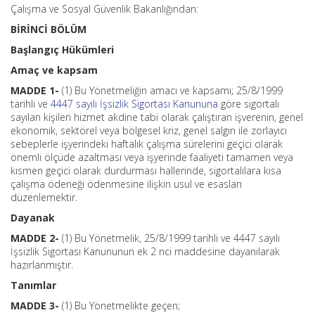
Çalışma ve Sosyal Güvenlik Bakanlığından:
BİRİNCİ BÖLÜM
Başlangıç Hükümleri
Amaç ve kapsam
MADDE 1-
(1) Bu Yönetmeliğin amacı ve kapsamı; 25/8/1999
tarihli ve
4447 sayılı İşsizlik Sigortası Kanununa
göre sigortalı
sayılan kişileri hizmet akdine tabi olarak çalıştıran işverenin, genel
ekonomik, sektörel veya bölgesel kriz, genel salgın ile zorlayıcı
sebeplerle işyerindeki haftalık çalışma sürelerini geçici olarak
önemli ölçüde azaltması veya işyerinde faaliyeti tamamen veya
kısmen geçici olarak durdurması hallerinde, sigortalılara kısa
çalışma ödeneği ödenmesine ilişkin usul ve esasları
düzenlemektir.
Dayanak
MADDE 2-
(1) Bu Yönetmelik, 25/8/1999 tarihli ve 4447 sayılı
İşsizlik Sigortası Kanununun ek 2 nci maddesine dayanılarak
hazırlanmıştır.
Tanımlar
MADDE 3-
(1) Bu Yönetmelikte geçen;