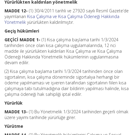
Yürürlükten kaldırılan yönetmelik
MADDE 12-
(1) 30/4/2011 tarihli ve 27920 sayılı Resmî Gazete’de
yayımlanan
Kısa Çalışma ve Kısa Çalışma Ödeneği Hakkında
Yönetmelik
yürürlükten kaldırılmıştır.
Geçiş hükümleri
GEÇİCİ MADDE 1-
(1) Kısa çalışma başlama tarihi 1/3/2024
tarihinden önce olan kısa çalışma uygulamalarında, 12 nci
madde ile yürürlükten kaldırılan Kısa Çalışma ve Kısa Çalışma
Ödeneği Hakkında Yönetmelik hükümlerinin uygulanmasına
devam edilir.
(2) Kısa çalışma başlama tarihi 1/3/2024 tarihinden önce olan
sigortalının, kısa çalışma döneminde sigortalıya herhangi bir
ödeme yapılmaması ve işveren tarafından sigortalının fiilen kısa
çalışmaya tabi tutulmadığına dair bildirim yapılması halinde, kısa
çalışma ödeneği hak sahipliği iptal edilir.
Yürürlük
MADDE 13-
(1) Bu Yönetmelik 1/3/2024 tarihinden geçerli olmak
üzere yayımı tarihinde yürürlüğe girer.
Yürütme
MADDE 14-
(1) Bu Yönetmelik hükümlerini Çalışma ve Sosyal