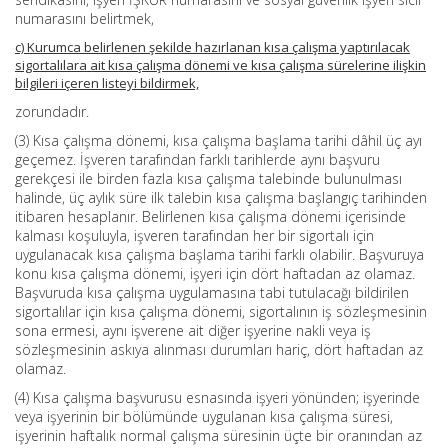
numarasını belirtmek,
c) Kurumca belirlenen şekilde hazırlanan kısa çalışma yaptırılacak
sigortalılara ait kısa çalışma dönemi ve kısa çalışma sürelerine ilişkin
bilgileri içeren listeyi bildirmek,
zorundadır.
(3) Kısa çalışma dönemi, kısa çalışma başlama tarihi dâhil üç ayı
geçemez. İşveren tarafından farklı tarihlerde aynı başvuru
gerekçesi ile birden fazla kısa çalışma talebinde bulunulması
halinde, üç aylık süre ilk talebin kısa çalışma başlangıç tarihinden
itibaren hesaplanır. Belirlenen kısa çalışma dönemi içerisinde
kalması koşuluyla, işveren tarafından her bir sigortalı için
uygulanacak kısa çalışma başlama tarihi farklı olabilir. Başvuruya
konu kısa çalışma dönemi, işyeri için dört haftadan az olamaz.
Başvuruda kısa çalışma uygulamasına tabi tutulacağı bildirilen
sigortalılar için kısa çalışma dönemi, sigortalının iş sözleşmesinin
sona ermesi, aynı işverene ait diğer işyerine nakli veya iş
sözleşmesinin askıya alınması durumları hariç, dört haftadan az
olamaz.
(4) Kısa çalışma başvurusu esnasında işyeri yönünden; işyerinde
veya işyerinin bir bölümünde uygulanan kısa çalışma süresi,
işyerinin haftalık normal çalışma süresinin üçte bir oranından az