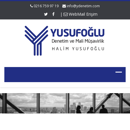
0216 759 97 19
info@ydenetim.com
|
WebMail Erişim