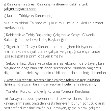
g) Kısa çalışma süresi: Kısa çalışma dönemindeki haftalık
çalıştırılmayacak saati,
ğ) Kurum: Türkiye İş Kurumunu,
h) Kurum birimi: Çalışma ve İş Kurumu il müdürlükleri ile hizmet
merkezlerini,
ı) Rehberlik ve Teftiş Başkanlığı: Çalışma ve Sosyal Güvenlik
Bakanlığı Rehberlik ve Teftiş Başkanlığını,
i) Sigortalı: 4447 sayılı Kanun kapsamına giren bir işyerinde bir
hizmet akdine dayalı olarak çalışan ve çalıştığı süre içerisinde
işsizlik sigortası primi ödeyen kimseyi,
j) Sektörel kriz: Ulusal veya uluslararası ekonomide ortaya çıkan
olaylardan doğrudan etkilenen sektörler ve bunlarla bağlantılı
diğer sektörlerdeki işyerlerinin ciddi anlamda sarsıldığı durumları,
k) Uygunluk tespiti: İşverenin kısa çalışma talebinin uygunluğuna
ilişkin iş müfettişleri tarafından yapılan inceleme faaliyetlerini,
l) Yönetim Kurulu: Türkiye İş Kurumu Yönetim Kurulunu,
m) Zorlayıcı sebep: İşverenin kendi sevk ve idaresinden
kaynaklanmayan, önceden kestirilemeyen, bunun sonucu olarak
bertaraf edilmesine imkân bulunmayan, geçici olarak çalışma