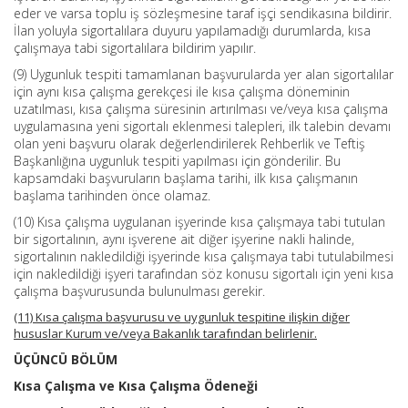
eder ve varsa toplu iş sözleşmesine taraf işçi sendikasına bildirir.
İlan yoluyla sigortalılara duyuru yapılamadığı durumlarda, kısa
çalışmaya tabi sigortalılara bildirim yapılır.
(9) Uygunluk tespiti tamamlanan başvurularda yer alan sigortalılar
için aynı kısa çalışma gerekçesi ile kısa çalışma döneminin
uzatılması, kısa çalışma süresinin artırılması ve/veya kısa çalışma
uygulamasına yeni sigortalı eklenmesi talepleri, ilk talebin devamı
olan yeni başvuru olarak değerlendirilerek Rehberlik ve Teftiş
Başkanlığına uygunluk tespiti yapılması için gönderilir. Bu
kapsamdaki başvuruların başlama tarihi, ilk kısa çalışmanın
başlama tarihinden önce olamaz.
(10) Kısa çalışma uygulanan işyerinde kısa çalışmaya tabi tutulan
bir sigortalının, aynı işverene ait diğer işyerine nakli halinde,
sigortalının nakledildiği işyerinde kısa çalışmaya tabi tutulabilmesi
için nakledildiği işyeri tarafından söz konusu sigortalı için yeni kısa
çalışma başvurusunda bulunulması gerekir.
(11) Kısa çalışma başvurusu ve uygunluk tespitine ilişkin diğer
hususlar Kurum ve/veya Bakanlık tarafından belirlenir.
ÜÇÜNCÜ BÖLÜM
Kısa Çalışma ve Kısa Çalışma Ödeneği