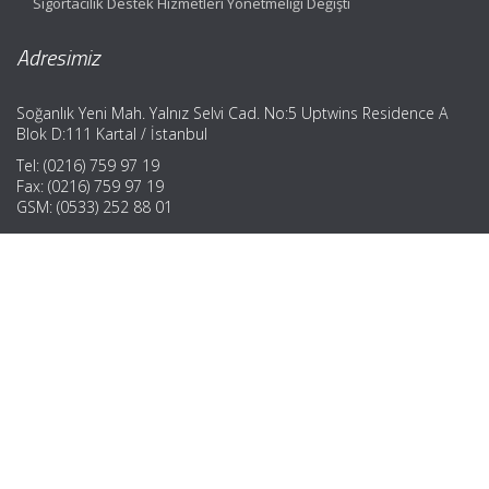
Sigortacılık Destek Hizmetleri Yönetmeliği Değişti
Adresimiz
Soğanlık Yeni Mah. Yalnız Selvi Cad. No:5 Uptwins Residence A
Blok D:111 Kartal / İstanbul
Tel: (0216) 759 97 19
Fax: (0216) 759 97 19
GSM: (0533) 252 88 01
Hızlı Menü
Ana Sayfa
Hakkımızda
Hizmetlerimiz
Güncel Mevzuat
İletişim
Muhasebe Haberleri
|
ABACIPARK
Web Hosting