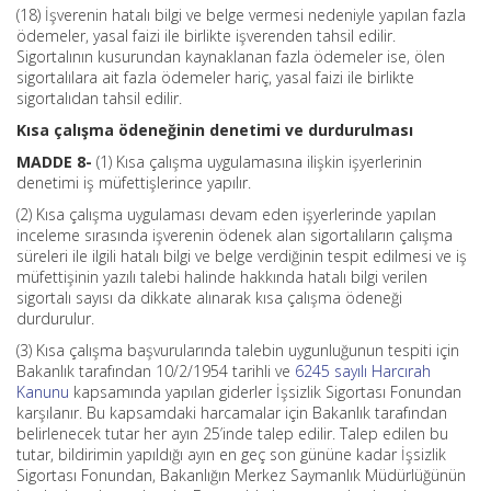
(18) İşverenin hatalı bilgi ve belge vermesi nedeniyle yapılan fazla
ödemeler, yasal faizi ile birlikte işverenden tahsil edilir.
Sigortalının kusurundan kaynaklanan fazla ödemeler ise, ölen
sigortalılara ait fazla ödemeler hariç, yasal faizi ile birlikte
sigortalıdan tahsil edilir.
Kısa çalışma ödeneğinin denetimi ve durdurulması
MADDE 8-
(1) Kısa çalışma uygulamasına ilişkin işyerlerinin
denetimi iş müfettişlerince yapılır.
(2) Kısa çalışma uygulaması devam eden işyerlerinde yapılan
inceleme sırasında işverenin ödenek alan sigortalıların çalışma
süreleri ile ilgili hatalı bilgi ve belge verdiğinin tespit edilmesi ve iş
müfettişinin yazılı talebi halinde hakkında hatalı bilgi verilen
sigortalı sayısı da dikkate alınarak kısa çalışma ödeneği
durdurulur.
(3) Kısa çalışma başvurularında talebin uygunluğunun tespiti için
Bakanlık tarafından 10/2/1954 tarihli ve
6245 sayılı Harcırah
Kanunu
kapsamında yapılan giderler İşsizlik Sigortası Fonundan
karşılanır. Bu kapsamdaki harcamalar için Bakanlık tarafından
belirlenecek tutar her ayın 25’inde talep edilir. Talep edilen bu
tutar, bildirimin yapıldığı ayın en geç son gününe kadar İşsizlik
Sigortası Fonundan, Bakanlığın Merkez Saymanlık Müdürlüğünün