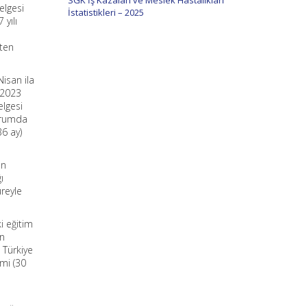
SGK İş Kazaları ve Meslek Hastalıkları
elgesi
İstatistikleri – 2025
 yılı
kten
Nisan ila
/2023
elgesi
durumda
6 ay)
an
ı
reyle
i eğitim
in
 Türkiye
mi (30