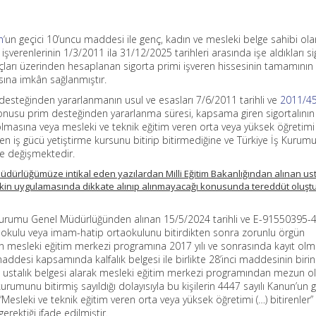
n
‘un geçici 10’uncu maddesi ile genç, kadın ve mesleki belge sahibi ola
şverenlerinin 1/3/2011 ila 31/12/2025 tarihleri arasında işe aldıkları sig
çları üzerinden hesaplanan sigorta primi işveren hissesinin tamamının İ
ına imkân sağlanmıştır.
esteğinden yararlanmanın usul ve esasları 7/6/2011 tarihli ve
2011/45
onusu prim desteğinden yararlanma süresi, kapsama giren sigortalının 
 olmasına veya mesleki ve teknik eğitim veren orta veya yüksek öğretimi
n iş gücü yetiştirme kursunu bitirip bitirmediğine ve Türkiye İş Kurum
öre değişmektedir.
Müdürlüğümüze intikal eden yazılardan Milli Eğitim Bakanlığından alınan ust
vikin uygulamasında dikkate alınıp alınmayacağı konusunda tereddüt oluşt
İş Kurumu Genel Müdürlüğünden alınan 15/5/2024 tarihli ve E-91550395-
aokulu veya imam-hatip ortaokulunu bitirdikten sonra zorunlu örgün
 mesleki eğitim merkezi programına 2017 yılı ve sonrasında kayıt ol
maddesi kapsamında kalfalık belgesi ile birlikte 28’inci maddesinin birin
a ustalık belgesi alarak mesleki eğitim merkezi programından mezun ol
rumunu bitirmiş sayıldığı dolayısıyla bu kişilerin 4447 sayılı Kanun’un g
Mesleki ve teknik eğitim veren orta veya yüksek öğretimi (…) bitirenler”
rektiği ifade edilmiştir.