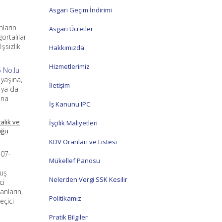
Asgari Geçim İndirimi
nların
Asgari Ücretler
ortalılar
şsizlik
Hakkımızda
Hizmetlerimiz
 No.lu
yaşına,
İletişim
 ya da
una
İş Kanunu IPC
alık ve
İşçilik Maliyetleri
uğu
KDV Oranları ve Listesi
407-
Mükellef Panosu
muş
Nelerden Vergi SSK Kesilir
ci
anların,
Politikamız
eçici
Pratik Bilgiler