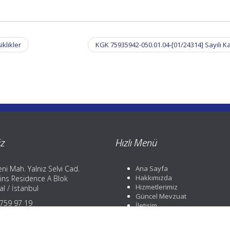
iklikler
KGK 75935942-050.01.04-[01/24314] Sayılı K
z
Hızlı Menü
ni Mah. Yalnız Selvi Cad.
Ana Sayfa
Hakkımızda
ins Residence A Blok
Hizmetlerimiz
l / İstanbul
Güncel Mevzuat
) 759 97 19
İletişim
) 759 97 19
) 252 88 01