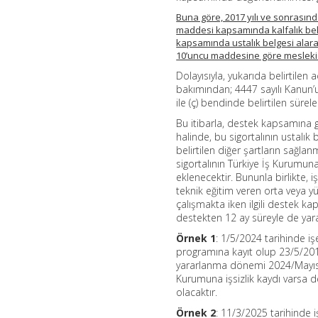
Buna göre, 2017 yılı ve sonrasın
maddesi kapsamında kalfalık belges
kapsamında ustalık belgesi alara
10’uncu maddesine göre mesleki v
Dolayısıyla, yukarıda belirtile
bakımından; 4447 sayılı Kanun’u
ile (ç) bendinde belirtilen sürel
Bu itibarla, destek kapsamına gi
halinde, bu sigortalının ustalık 
belirtilen diğer şartların sağla
sigortalının Türkiye İş Kurumun
eklenecektir. Bununla birlikte, i
teknik eğitim veren orta veya y
çalışmakta iken ilgili destek k
destekten 12 ay süreyle de yarar
Örnek 1
: 1/5/2024 tarihinde iş
programına kayıt olup 23/5/2019 
yararlanma dönemi 2024/Mayıs il
Kurumuna işsizlik kaydı varsa 
olacaktır.
Örnek 2
: 11/3/2025 tarihinde i