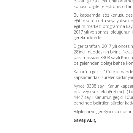
Bakanlığınca elektronik ortamd
konusu bilgiler elektronik orta
Bu kapsamda, söz konusu desteğ
eğitim veren orta veya yüksek ö
eğitim merkezi programına kayıt
2017 yılı ve sonrası olduğunun 
gerekmektedir.
Diğer taraftan, 2017 yılı önces
28’inci maddesinin birinci fıkras
bakılmaksızın 3308 sayılı Kanun’
belgelerinden dolayı bahse kon
Kanun’un geçici 10’uncu maddesin
kapsamındaki süreler kadar yar
Ayrıca, 3308 sayılı Kanun kapsam
orta veya yüksek öğretimi (…) b
4447 sayılı Kanun’un geçici 10’un
bendinde belirtilen süreler kad
Bilgilerini ve gereğini rica ederi
Savaş ALIÇ