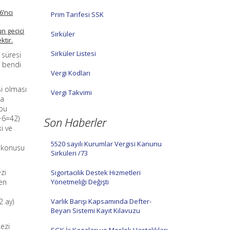
6’ncı
Prim Tarifesi SSK
n geçici
Sirküler
ktir.
Sirküler Listesi
 süresi
t bendi
Vergi Kodları
si olması
Vergi Takvimi
da
 bu
Son Haberler
+6=42)
ki ve
5520 sayılı Kurumlar Vergisi Kanunu
z konusu
Sirküleri /73
zi
Sigortacılık Destek Hizmetleri
ten
Yönetmeliği Değişti
2 ay)
Varlık Barışı Kapsamında Defter-
Beyan Sistemi Kayıt Kılavuzu
kezi