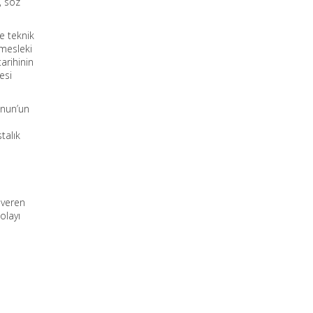
, söz
e teknik
 mesleki
arihinin
esi
anun’un
talık
 veren
olayı