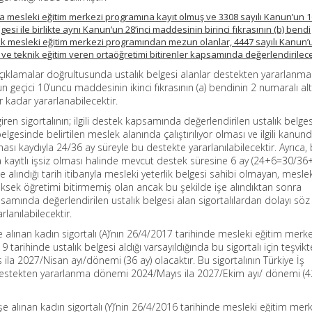
da mesleki eğitim merkezi programına kayıt olmuş ve 3308 sayılı Kanun’un 1
i ile birlikte aynı Kanun’un 28’inci maddesinin birinci fıkrasının (b) bendi
k mesleki eğitim merkezi programından mezun olanlar, 4447 sayılı Kanun’u
e teknik eğitim veren ortaöğretimi bitirenler kapsamında değerlendirilece
n açıklamalar doğrultusunda ustalık belgesi alanlar destekten yararlanma
n geçici 10’uncu maddesinin ikinci fıkrasının (a) bendinin 2 numaralı al
er kadar yararlanabilecektir.
ren sigortalının; ilgili destek kapsamında değerlendirilen ustalık belge
belgesinde belirtilen meslek alanında çalıştırılıyor olması ve ilgili kanun
nması kaydıyla 24/36 ay süreyle bu destekte yararlanılabilecektir. Ayrıca,
a kayıtlı işsiz olması halinde mevcut destek süresine 6 ay (24+6=30/36
şe alındığı tarih itibarıyla mesleki yeterlik belgesi sahibi olmayan, mesle
üksek öğretimi bitirmemiş olan ancak bu şekilde işe alındıktan sonra
apsamında değerlendirilen ustalık belgesi alan sigortalılardan dolayı sö
lanılabilecektir.
e alınan kadın sigortalı (A)’nın 26/4/2017 tarihinde mesleki eğitim merke
tarihinde ustalık belgesi aldığı varsayıldığında bu sigortalı için teşvik
a 2027/Nisan ayı/dönemi (36 ay) olacaktır. Bu sigortalının Türkiye İş
destekten yararlanma dönemi 2024/Mayıs ila 2027/Ekim ayı/ dönemi (4
şe alınan kadın sigortalı (Y)’nin 26/4/2016 tarihinde mesleki eğitim mer