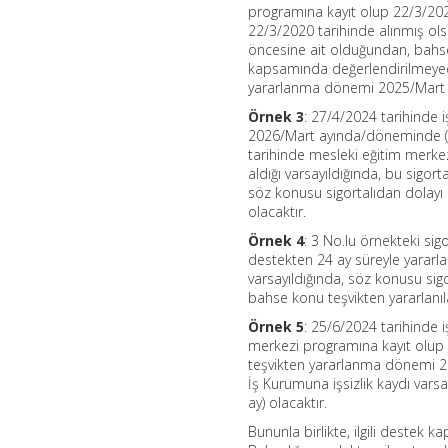
programına kayıt olup 22/3/2020 
22/3/2020 tarihinde alınmış ols
öncesine ait olduğundan, bahse 
kapsamında değerlendirilmeyece
yararlanma dönemi 2025/Mart il
Örnek 3
: 27/4/2024 tarihinde i
2026/Mart ayında/döneminde (24
tarihinde mesleki eğitim merkez
aldığı varsayıldığında, bu sigo
söz konusu sigortalıdan dolay
olacaktır.
Örnek 4
: 3 No.lu örnekteki si
destekten 24 ay süreyle yararlan
varsayıldığında, söz konusu si
bahse konu teşvikten yararlanıla
Örnek 5
: 25/6/2024 tarihinde i
merkezi programına kayıt olup 16
teşvikten yararlanma dönemi 202
İş Kurumuna işsizlik kaydı va
ay) olacaktır.
Bununla birlikte, ilgili destek ka