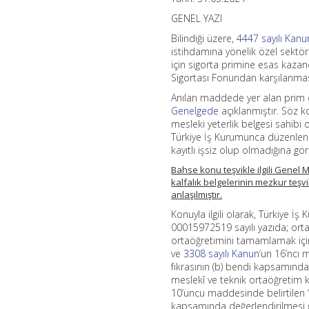
GENEL YAZI
Bilindiği üzere,
4447 sayılı Kanu
istihdamına yönelik özel sektör i
için sigorta primine esas kazan
Sigortası Fonundan karşılanmas
Anılan maddede yer alan prim d
Genelgede
açıklanmıştır. Söz k
mesleki yeterlik belgesi sahibi
Türkiye İş Kurumunca düzenlene
kayıtlı işsiz olup olmadığına g
Bahse konu teşvikle ilgili Genel 
kalfalık belgelerinin mezkur teş
anlaşılmıştır.
Konuyla ilgili olarak, Türkiye 
00015972519 sayılı yazıda; ort
ortaöğretimini tamamlamak için
ve
3308 sayılı Kanun
‘un 16’ncı 
fıkrasının (b) bendi kapsamınd
meslekî ve teknik ortaöğretim ku
10’uncu maddesinde belirtilen “
kapsamında değerlendirilmesi ge