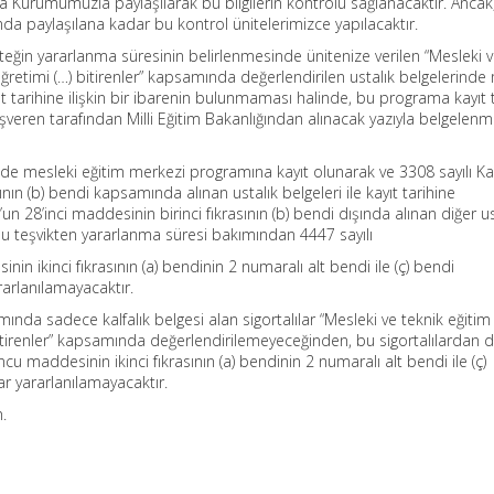
a Kurumumuzla paylaşılarak bu bilgilerin kontrolü sağlanacaktır. Ancak
mda paylaşılana kadar bu kontrol ünitelerimizce yapılacaktır.
in yararlanma süresinin belirlenmesinde ünitenize verilen “Mesleki v
ğretimi (…) bitirenler” kapsamında değerlendirilen ustalık belgelerinde
 tarihine ilişkin bir ibarenin bulunmaması halinde, bu programa kayıt t
işveren tarafından Milli Eğitim Bakanlığından alınacak yazıyla belgelenm
inde mesleki eğitim merkezi programına kayıt olunarak ve 3308 sayılı K
ının (b) bendi kapsamında alınan ustalık belgeleri ile kayıt tarihine
un 28’inci maddesinin birinci fıkrasının (b) bendi dışında alınan diğer us
u teşvikten yararlanma süresi bakımından 4447 sayılı
in ikinci fıkrasının (a) bendinin 2 numaralı alt bendi ile (ç) bendi
arlanılamayacaktır.
ında sadece kalfalık belgesi alan sigortalılar “Mesleki ve teknik eğitim
itirenler” kapsamında değerlendirilemeyeceğinden, bu sigortalılardan d
cu maddesinin ikinci fıkrasının (a) bendinin 2 numaralı alt bendi ile (ç)
ar yararlanılamayacaktır.
m.