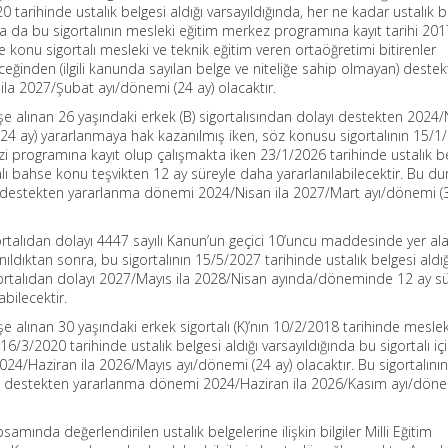
tarihinde ustalık belgesi aldığı varsayıldığında, her ne kadar ustalık b
a da bu sigortalının mesleki eğitim merkez programına kayıt tarihi 2017
konu sigortalı mesleki ve teknik eğitim veren ortaöğretimi bitirenler
ğinden (ilgili kanunda sayılan belge ve niteliğe sahip olmayan) deste
a 2027/Şubat ayı/dönemi (24 ay) olacaktır.
şe alınan 26 yaşındaki erkek (B) sigortalısından dolayı destekten 2024/
 ay) yararlanmaya hak kazanılmış iken, söz konusu sigortalının 15/1
i programına kayıt olup çalışmakta iken 23/1/2026 tarihinde ustalık b
rtalı bahse konu teşvikten 12 ay süreyle daha yararlanılabilecektir. Bu 
ı destekten yararlanma dönemi 2024/Nisan ila 2027/Mart ayı/dönemi (3
gortalıdan dolayı 4447 sayılı Kanun’un geçici 10’uncu maddesinde yer al
ıldıktan sonra, bu sigortalının 15/5/2027 tarihinde ustalık belgesi aldığ
gortalıdan dolayı 2027/Mayıs ila 2028/Nisan ayında/döneminde 12 ay sü
bilecektir.
şe alınan 30 yaşındaki erkek sigortalı (K)’nın 10/2/2018 tarihinde meslek
/3/2020 tarihinde ustalık belgesi aldığı varsayıldığında bu sigortalı iç
4/Haziran ila 2026/Mayıs ayı/dönemi (24 ay) olacaktır. Bu sigortalının
rsa destekten yararlanma dönemi 2024/Haziran ila 2026/Kasım ayı/döne
psamında değerlendirilen ustalık belgelerine ilişkin bilgiler Milli Eğitim