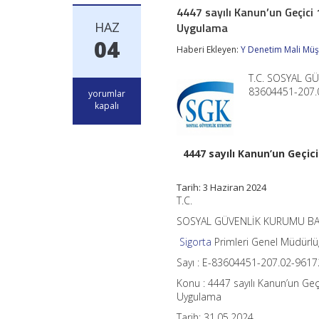
4447 sayılı Kanun’un Geçici
HAZ
Uygulama
04
Haberi Ekleyen:
Y Denetim Mali Müşa
T.C. SOSYAL GÜ
83604451-207.0
4447
yorumlar
sayılı
kapalı
Kanun’un
Geçici
10’uncu
4447 sayılı Kanun’un Geçic
Maddesi
Kapsamında
Ustalık
Tarih: 3 Haziran 2024
ve
T.C.
Kalfalık
Belgelerine
SOSYAL GÜVENLİK KURUMU BA
Yönelik
Uygulama
Sigorta
Primleri Genel Müdürl
için
Sayı : E-83604451-207.02-961
Konu : 4447 sayılı Kanun’un Geç
Uygulama
Tarih: 31.05.2024