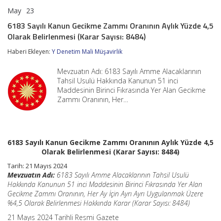
May
23
6183
yorumlar kapalı
Sayılı
6183 Sayılı Kanun Gecikme Zammı Oranının Aylık Yüzde 4,5
Kanun
Olarak Belirlenmesi (Karar Sayısı: 8484)
Gecikme
Zammı
Haberi Ekleyen:
Y Denetim Mali Müşavirlik
Oranının
Aylık
Yüzde
Mevzuatın Adı: 6183 Sayılı Amme Alacaklarının
4,5
Tahsil Usulü Hakkında Kanunun 51 inci
Olarak
Maddesinin Birinci Fıkrasında Yer Alan Gecikme
Belirlenmesi
Zammı Oranının, Her…
(Karar
Sayısı:
8484)
için
6183 Sayılı Kanun Gecikme Zammı Oranının Aylık Yüzde 4,5
Olarak Belirlenmesi (Karar Sayısı: 8484)
Tarih: 21 Mayıs 2024
Mevzuatın Adı:
6183 Sayılı Amme Alacaklarının Tahsil Usulü
Hakkında Kanunun 51 inci Maddesinin Birinci Fıkrasında Yer Alan
Gecikme Zammı Oranının, Her Ay İçin Ayrı Ayrı Uygulanmak Üzere
%4,5 Olarak Belirlenmesi Hakkında Karar (Karar Sayısı: 8484)
21 Mayıs 2024 Tarihli Resmi Gazete