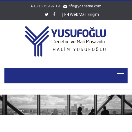
0216 759 97 19
info@ydenetim.com
|
WebMail Erişim