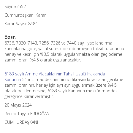
Sayı: 32552
Cumhurbaşkanı Kararı
Karar Sayısı: 8484
ÖZET:
6736, 7020, 7143, 7256, 7326 ve 7440 sayılı yapılandırma
kanunlarına göre, yasal süresinde ödenmeyen taksit tutarlarına
her ay ve kesri için %3,5 olarak uygulanmakta olan geç ödeme
zammı oranı %4,5 olarak uygulanacaktır.
6183 sayılı Amme Alacaklarının Tahsil Usulü Hakkında
Kanunun
51 inci maddesinin birinci fıkrasında yer alan gecikme
zammı oranının, her ay için ayrı ayrı uygulanmak üzere %4,5
olarak belirlenmesine, 6183 sayılı Kanunun mezkûr maddesi
gereğince karar verilmiştir.
20 Mayıs 2024
Recep Tayyip ERDOĞAN
CUMHURBAŞKANI