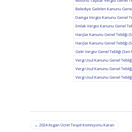
Motorlu Taşıtlar Vergisi Genel Te
Belediye Gelirleri Kanunu Genel 
Damga Vergisi Kanunu Genel Tebl
Emlak Vergisi Kanunu Genel Tebli
Harçlar Kanunu Genel Tebliği (Se
Harçlar Kanunu Genel Tebliği (Se
Gelir Vergisi Genel Tebliği (Seri 
Vergi Usul Kanunu Genel Tebliği 
Vergi Usul Kanunu Genel Tebliği 
Vergi Usul Kanunu Genel Tebliği 
Post
←
2024 Asgari Ücret Tespit Komisyonu Kararı
navigation