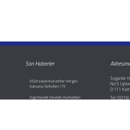
Son Haberler
Adresimi
Soğanlık Ye
5520 sayılı Kurumlar Vergisi
No:5 Uptw
Kanunu Sirküleri /73
D:111 Karta
Sigortacılık Destek Hizmetleri
Tel: (0216
Yönetmeliği Değişti
Fax: (0216
GSM: (0533