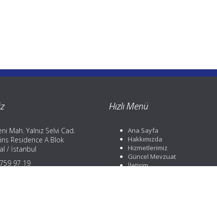
z
Hızlı Menü
ni Mah. Yalnız Selvi Cad.
Ana Sayfa
Hakkımızda
ins Residence A Blok
Hizmetlerimiz
l / İstanbul
Güncel Mevzuat
) 759 97 19
İletişim
) 759 97 19
) 252 88 01