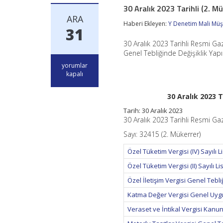
30 Aralık 2023 Tarihli (2. 
ARA
Haberi Ekleyen:
Y Denetim Mali Müşa
31
30 Aralık 2023 Tarihli Resmi Gaz
Genel Tebliğinde Değişiklik Ya
30
yorumlar
Aralık
kapalı
2023
Tarihli
30 Aralık 2023 
(2.
Mükerrer)
Tarih: 30 Aralık 2023
Resmi
30 Aralık 2023 Tarihli Resmi Ga
Gazete’de
Yayımlanan
Sayı: 32415 (2. Mükerrer)
Mevzuat
için
Özel Tüketim Vergisi (IV) Sayılı 
Özel Tüketim Vergisi (II) Sayılı 
Özel İletişim Vergisi Genel Tebliğ
Katma Değer Vergisi Genel Uygul
Veraset ve İntikal Vergisi Kanun