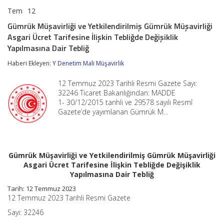
Tem
12
Gümrük
yorumlar kapalı
Müşavirliği
Gümrük Müşavirliği ve Yetkilendirilmiş Gümrük Müşavirliği
ve
Asgari Ücret Tarifesine İlişkin Tebliğde Değişiklik
Yetkilendirilmiş
Gümrük
Yapılmasına Dair Tebliğ
Müşavirliği
Asgari
Haberi Ekleyen:
Y Denetim Mali Müşavirlik
Ücret
Tarifesine
12 Temmuz 2023 Tarihli Resmi Gazete Sayı:
İlişkin
32246 Ticaret Bakanlığından: MADDE
Tebliğde
1- 30/12/2015 tarihli ve 29578 sayılı Resmî
Değişiklik
Gazete’de yayımlanan Gümrük M…
Yapılmasına
Dair
Tebliğ
için
Gümrük Müşavirliği ve Yetkilendirilmiş Gümrük Müşavirliği
Asgari Ücret Tarifesine İlişkin Tebliğde Değişiklik
Yapılmasına Dair Tebliğ
Tarih: 12 Temmuz 2023
12 Temmuz 2023 Tarihli Resmi Gazete
Sayı: 32246