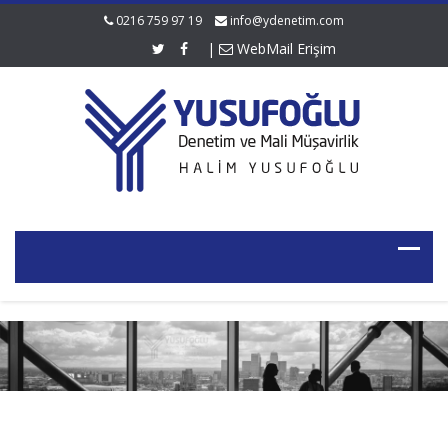
0216 759 97 19
info@ydenetim.com
|
WebMail Erişim