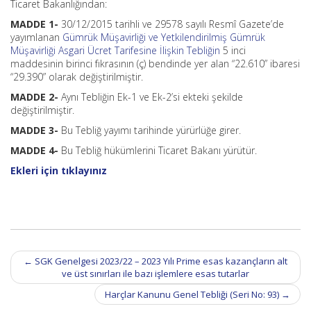
Ticaret Bakanlığından:
MADDE 1-
30/12/2015 tarihli ve 29578 sayılı Resmî Gazete’de
yayımlanan
Gümrük Müşavirliği ve Yetkilendirilmiş Gümrük
Müşavirliği Asgari Ücret Tarifesine İlişkin Tebliğin
5 inci
maddesinin birinci fıkrasının (ç) bendinde yer alan “22.610” ibaresi
“29.390” olarak değiştirilmiştir.
MADDE 2-
Aynı Tebliğin Ek-1 ve Ek-2’si ekteki şekilde
değiştirilmiştir.
MADDE 3-
Bu Tebliğ yayımı tarihinde yürürlüğe girer.
MADDE 4-
Bu Tebliğ hükümlerini Ticaret Bakanı yürütür.
Ekleri için tıklayınız
Post
←
SGK Genelgesi 2023/22 – 2023 Yılı Prime esas kazançların alt
navigation
ve üst sınırları ile bazı işlemlere esas tutarlar
Harçlar Kanunu Genel Tebliği (Seri No: 93)
→