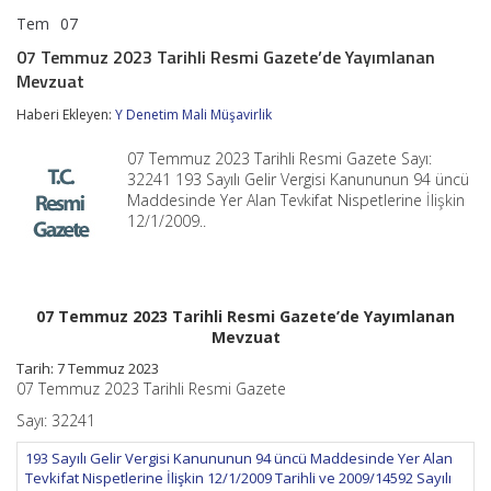
Tem
07
07
yorumlar kapalı
Temmuz
07 Temmuz 2023 Tarihli Resmi Gazete’de Yayımlanan
2023
Mevzuat
Tarihli
Resmi
Haberi Ekleyen:
Y Denetim Mali Müşavirlik
Gazete’de
Yayımlanan
Mevzuat
07 Temmuz 2023 Tarihli Resmi Gazete Sayı:
için
32241 193 Sayılı Gelir Vergisi Kanununun 94 üncü
Maddesinde Yer Alan Tevkifat Nispetlerine İlişkin
12/1/2009..
07 Temmuz 2023 Tarihli Resmi Gazete’de Yayımlanan
Mevzuat
Tarih: 7 Temmuz 2023
07 Temmuz 2023 Tarihli Resmi Gazete
Sayı: 32241
193 Sayılı Gelir Vergisi Kanununun 94 üncü Maddesinde Yer Alan
Tevkifat Nispetlerine İlişkin 12/1/2009 Tarihli ve 2009/14592 Sayılı