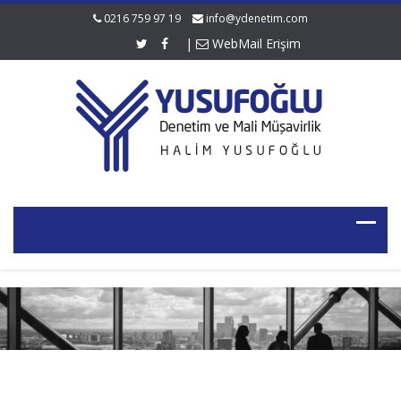
0216 759 97 19
info@ydenetim.com
|
WebMail Erişim