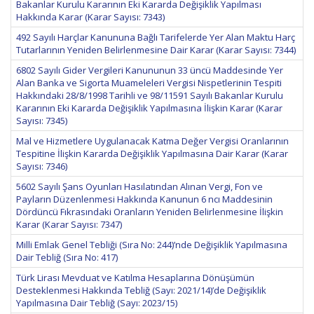
Bakanlar Kurulu Kararının Eki Kararda Değişiklik Yapılması
Hakkında Karar (Karar Sayısı: 7343)
492 Sayılı Harçlar Kanununa Bağlı Tarifelerde Yer Alan Maktu Harç
Tutarlarının Yeniden Belirlenmesine Dair Karar (Karar Sayısı: 7344)
6802 Sayılı Gider Vergileri Kanununun 33 üncü Maddesinde Yer
Alan Banka ve Sigorta Muameleleri Vergisi Nispetlerinin Tespiti
Hakkındaki 28/8/1998 Tarihli ve 98/11591 Sayılı Bakanlar Kurulu
Kararının Eki Kararda Değişiklik Yapılmasına İlişkin Karar (Karar
Sayısı: 7345)
Mal ve Hizmetlere Uygulanacak Katma Değer Vergisi Oranlarının
Tespitine İlişkin Kararda Değişiklik Yapılmasına Dair Karar (Karar
Sayısı: 7346)
5602 Sayılı Şans Oyunları Hasılatından Alınan Vergi, Fon ve
Payların Düzenlenmesi Hakkında Kanunun 6 ncı Maddesinin
Dördüncü Fıkrasındaki Oranların Yeniden Belirlenmesine İlişkin
Karar (Karar Sayısı: 7347)
Milli Emlak Genel Tebliği (Sıra No: 244)’nde Değişiklik Yapılmasına
Dair Tebliğ (Sıra No: 417)
Türk Lirası Mevduat ve Katılma Hesaplarına Dönüşümün
Desteklenmesi Hakkında Tebliğ (Sayı: 2021/14)’de Değişiklik
Yapılmasına Dair Tebliğ (Sayı: 2023/15)