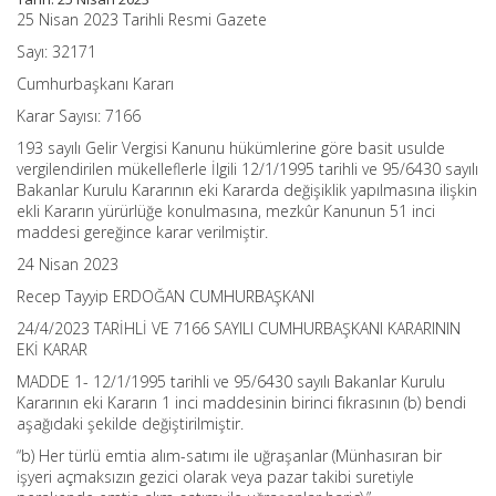
(Karar
25 Nisan 2023 Tarihli Resmi Gazete
Sayısı:
Sayı: 32171
7166)
için
Cumhurbaşkanı Kararı
Karar Sayısı: 7166
193 sayılı Gelir Vergisi Kanunu hükümlerine göre basit usulde
vergilendirilen mükelleflerle İlgili 12/1/1995 tarihli ve 95/6430 sayılı
Bakanlar Kurulu Kararının eki Kararda değişiklik yapılmasına ilişkin
ekli Kararın yürürlüğe konulmasına, mezkûr Kanunun 51 inci
maddesi gereğince karar verilmiştir.
24 Nisan 2023
Recep Tayyip ERDOĞAN CUMHURBAŞKANI
24/4/2023 TARİHLİ VE 7166 SAYILI CUMHURBAŞKANI KARARININ
EKİ KARAR
MADDE 1- 12/1/1995 tarihli ve 95/6430 sayılı Bakanlar Kurulu
Kararının eki Kararın 1 inci maddesinin birinci fıkrasının (b) bendi
aşağıdaki şekilde değiştirilmiştir.
“b) Her türlü emtia alım-satımı ile uğraşanlar (Münhasıran bir
işyeri açmaksızın gezici olarak veya pazar takibi suretiyle