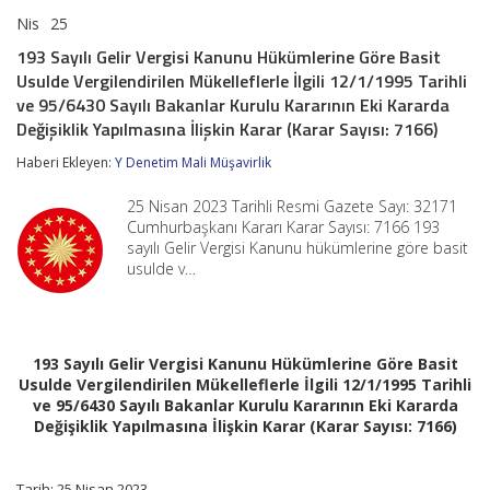
Nis
25
193
yorumlar kapalı
Sayılı
193 Sayılı Gelir Vergisi Kanunu Hükümlerine Göre Basit
Gelir
Usulde Vergilendirilen Mükelleflerle İlgili 12/1/1995 Tarihli
Vergisi
Kanunu
ve 95/6430 Sayılı Bakanlar Kurulu Kararının Eki Kararda
Hükümlerine
Değişiklik Yapılmasına İlişkin Karar (Karar Sayısı: 7166)
Göre
Basit
Haberi Ekleyen:
Y Denetim Mali Müşavirlik
Usulde
Vergilendirilen
25 Nisan 2023 Tarihli Resmi Gazete Sayı: 32171
Mükelleflerle
Cumhurbaşkanı Kararı Karar Sayısı: 7166 193
İlgili
12/1/1995
sayılı Gelir Vergisi Kanunu hükümlerine göre basit
Tarihli
usulde v…
ve
95/6430
Sayılı
Bakanlar
Kurulu
193 Sayılı Gelir Vergisi Kanunu Hükümlerine Göre Basit
Kararının
Usulde Vergilendirilen Mükelleflerle İlgili 12/1/1995 Tarihli
Eki
ve 95/6430 Sayılı Bakanlar Kurulu Kararının Eki Kararda
Kararda
Değişiklik Yapılmasına İlişkin Karar (Karar Sayısı: 7166)
Değişiklik
Yapılmasına
İlişkin
Tarih: 25 Nisan 2023
Karar