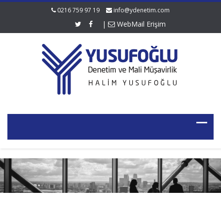
0216 759 97 19
info@ydenetim.com
|
WebMail Erişim