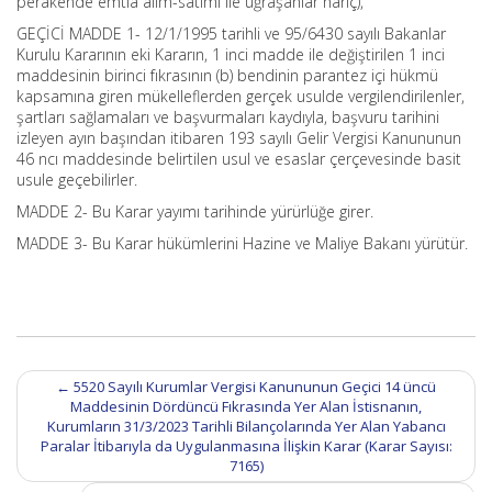
perakende emtia alım-satımı ile uğraşanlar hariç),”
GEÇİCİ MADDE 1- 12/1/1995 tarihli ve 95/6430 sayılı Bakanlar
Kurulu Kararının eki Kararın, 1 inci madde ile değiştirilen 1 inci
maddesinin birinci fıkrasının (b) bendinin parantez içi hükmü
kapsamına giren mükelleflerden gerçek usulde vergilendirilenler,
şartları sağlamaları ve başvurmaları kaydıyla, başvuru tarihini
izleyen ayın başından itibaren 193 sayılı Gelir Vergisi Kanununun
46 ncı maddesinde belirtilen usul ve esaslar çerçevesinde basit
usule geçebilirler.
MADDE 2- Bu Karar yayımı tarihinde yürürlüğe girer.
MADDE 3- Bu Karar hükümlerini Hazine ve Maliye Bakanı yürütür.
Post
←
5520 Sayılı Kurumlar Vergisi Kanununun Geçici 14 üncü
navigation
Maddesinin Dördüncü Fıkrasında Yer Alan İstisnanın,
Kurumların 31/3/2023 Tarihli Bilançolarında Yer Alan Yabancı
Paralar İtibarıyla da Uygulanmasına İlişkin Karar (Karar Sayısı:
7165)