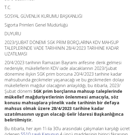
T.C.
SOSYAL GÜVENLİK KURUMU BAŞKANLIĞI
Sigorta Primleri Genel Müdürlüğü
DUYURU
2023/ŞUBAT DÖNEMİ SGK PRİM BORÇLARINA KDV MAHSUP
TALEPLERİNDE VADE TARİHİNİN 28/4/2023 TARİHİNE KADAR
UZATILMASI
20/4/2023 tarihinin Ramazan Bayramı arifesine denk gelmesi
nedeniyle, mükelleflerin KDV iade alacaklarının 2023/Şubat
dönemine ilişkin SGK prim borcuna 20/4/2023 tarihine kadar
mahsubunda gecikmeler yaşanacağı ve bu gecikmeden dolayı
mükelleflerin mağdur olacağının anlaşıldığı, bu itibarla, 2023/
Şubat dönemi
SGK prim borçlarına mahsup taleplerinde
mükellef mağduriyetlerinin önlenmesi amacıyla, söz
konusu mahsuplara yönelik vade tarihinin bir defaya
mahsus olmak üzere 28/4/2023 tarihine kadar
uzatılmasının uygun olacağı Gelir İdaresi Başkanlığınca
belirtilmiştir.
Bu itibarla, her ayın 1’i ila 30’u arasındaki çalışmaları karşılığı ücret
ödenen
5510 sayılı Kanunun
4 üncü maddesinin birinci fıkrasının