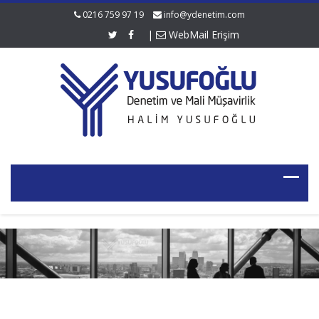
0216 759 97 19
info@ydenetim.com
|
WebMail Erişim