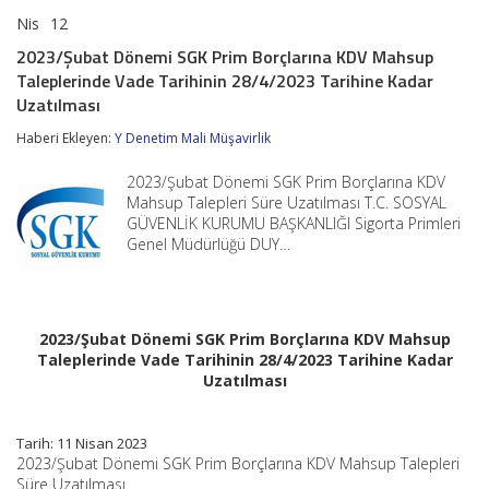
Nis
12
2023/
yorumlar kapalı
Şubat
2023/Şubat Dönemi SGK Prim Borçlarına KDV Mahsup
Dönemi
Taleplerinde Vade Tarihinin 28/4/2023 Tarihine Kadar
SGK
Prim
Uzatılması
Borçlarına
KDV
Haberi Ekleyen:
Y Denetim Mali Müşavirlik
Mahsup
Taleplerinde
2023/Şubat Dönemi SGK Prim Borçlarına KDV
Vade
Mahsup Talepleri Süre Uzatılması T.C. SOSYAL
Tarihinin
GÜVENLİK KURUMU BAŞKANLIĞI Sigorta Primleri
28/4/2023
Genel Müdürlüğü DUY…
Tarihine
Kadar
Uzatılması
için
2023/Şubat Dönemi SGK Prim Borçlarına KDV Mahsup
Taleplerinde Vade Tarihinin 28/4/2023 Tarihine Kadar
Uzatılması
Tarih: 11 Nisan 2023
2023/Şubat Dönemi SGK Prim Borçlarına KDV Mahsup Talepleri
Süre Uzatılması