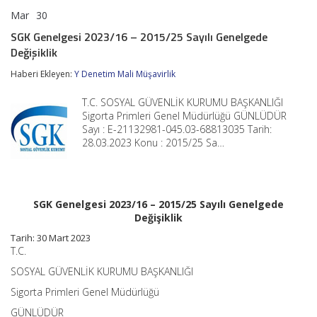
Mar
30
SGK
yorumlar kapalı
Genelgesi
SGK Genelgesi 2023/16 – 2015/25 Sayılı Genelgede
2023/16
Değişiklik
–
2015/25
Haberi Ekleyen:
Y Denetim Mali Müşavirlik
Sayılı
Genelgede
Değişiklik
T.C. SOSYAL GÜVENLİK KURUMU BAŞKANLIĞI
için
Sigorta Primleri Genel Müdürlüğü GÜNLÜDÜR
Sayı : E-21132981-045.03-68813035 Tarih:
28.03.2023 Konu : 2015/25 Sa…
SGK Genelgesi 2023/16 – 2015/25 Sayılı Genelgede
Değişiklik
Tarih: 30 Mart 2023
T.C.
SOSYAL GÜVENLİK KURUMU BAŞKANLIĞI
Sigorta Primleri Genel Müdürlüğü
GÜNLÜDÜR