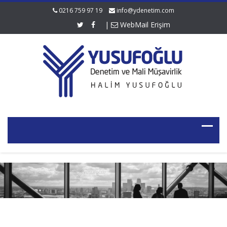
0216 759 97 19
info@ydenetim.com
|
WebMail Erişim