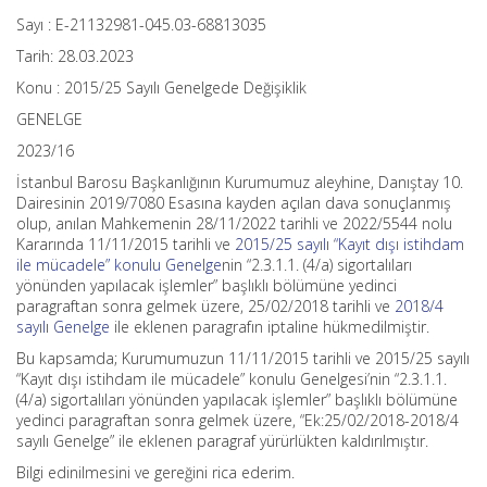
Sayı : E-21132981-045.03-68813035
Tarih: 28.03.2023
Konu : 2015/25 Sayılı Genelgede Değişiklik
GENELGE
2023/16
İstanbul Barosu Başkanlığının Kurumumuz aleyhine, Danıştay 10.
Dairesinin 2019/7080 Esasına kayden açılan dava sonuçlanmış
olup, anılan Mahkemenin 28/11/2022 tarihli ve 2022/5544 nolu
Kararında 11/11/2015 tarihli ve
2015/25 sayılı “Kayıt dışı istihdam
ile mücadele” konulu Genelge
nin “2.3.1.1. (4/a) sigortalıları
yönünden yapılacak işlemler” başlıklı bölümüne yedinci
paragraftan sonra gelmek üzere, 25/02/2018 tarihli ve
2018/4
sayılı Genelge
ile eklenen paragrafın iptaline hükmedilmiştir.
Bu kapsamda; Kurumumuzun 11/11/2015 tarihli ve 2015/25 sayılı
“Kayıt dışı istihdam ile mücadele” konulu Genelgesi’nin “2.3.1.1.
(4/a) sigortalıları yönünden yapılacak işlemler” başlıklı bölümüne
yedinci paragraftan sonra gelmek üzere, “Ek:25/02/2018-2018/4
sayılı Genelge” ile eklenen paragraf yürürlükten kaldırılmıştır.
Bilgi edinilmesini ve gereğini rica ederim.