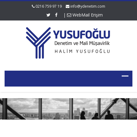
0216 759 97 19
info@ydenetim.com
|
WebMail Erişim