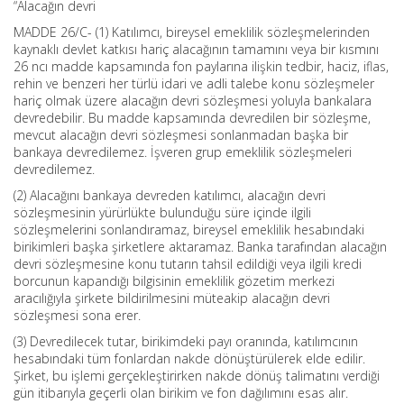
“Alacağın devri
MADDE 26/C- (1) Katılımcı, bireysel emeklilik sözleşmelerinden
kaynaklı devlet katkısı hariç alacağının tamamını veya bir kısmını
26 ncı madde kapsamında fon paylarına ilişkin tedbir, haciz, iflas,
rehin ve benzeri her türlü idari ve adli talebe konu sözleşmeler
hariç olmak üzere alacağın devri sözleşmesi yoluyla bankalara
devredebilir. Bu madde kapsamında devredilen bir sözleşme,
mevcut alacağın devri sözleşmesi sonlanmadan başka bir
bankaya devredilemez. İşveren grup emeklilik sözleşmeleri
devredilemez.
(2) Alacağını bankaya devreden katılımcı, alacağın devri
sözleşmesinin yürürlükte bulunduğu süre içinde ilgili
sözleşmelerini sonlandıramaz, bireysel emeklilik hesabındaki
birikimleri başka şirketlere aktaramaz. Banka tarafından alacağın
devri sözleşmesine konu tutarın tahsil edildiği veya ilgili kredi
borcunun kapandığı bilgisinin emeklilik gözetim merkezi
aracılığıyla şirkete bildirilmesini müteakip alacağın devri
sözleşmesi sona erer.
(3) Devredilecek tutar, birikimdeki payı oranında, katılımcının
hesabındaki tüm fonlardan nakde dönüştürülerek elde edilir.
Şirket, bu işlemi gerçekleştirirken nakde dönüş talimatını verdiği
gün itibarıyla geçerli olan birikim ve fon dağılımını esas alır.