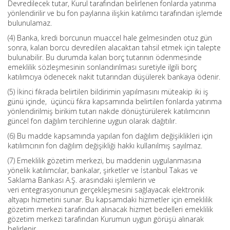
Devredilecek tutar, Kurul tarafından belirlenen fonlarda yatırıma
yönlendirilir ve bu fon paylarına ilişkin katılımcı tarafından işlemde
bulunulamaz.
(4) Banka, kredi borcunun muaccel hale gelmesinden otuz gün
sonra, kalan borcu devredilen alacaktan tahsil etmek için talepte
bulunabilir. Bu durumda kalan borç tutarının ödenmesinde
emeklilik sözleşmesinin sonlandırılması suretiyle ilgili borç
katılımcıya ödenecek nakit tutarından düşülerek bankaya ödenir.
(5) İkinci fıkrada belirtilen bildirimin yapılmasını müteakip iki iş
günü içinde, üçüncü fıkra kapsamında belirtilen fonlarda yatırıma
yönlendirilmiş birikim tutarı nakde dönüştürülerek katılımcının
güncel fon dağılım tercihlerine uygun olarak dağıtılır.
(6) Bu madde kapsamında yapılan fon dağılım değişiklikleri için
katılımcının fon dağılım değişikliği hakkı kullanılmış sayılmaz.
(7) Emeklilik gözetim merkezi, bu maddenin uygulanmasına
yönelik katılımcılar, bankalar, şirketler ve İstanbul Takas ve
Saklama Bankası A.Ş. arasındaki işlemlerin ve
veri entegrasyonunun gerçekleşmesini sağlayacak elektronik
altyapı hizmetini sunar. Bu kapsamdaki hizmetler için emeklilik
gözetim merkezi tarafından alınacak hizmet bedelleri emeklilik
gözetim merkezi tarafından Kurumun uygun görüşü alınarak
belirlenir.