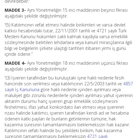
devredebilir.”
MADDE 3-
Aynı Yönetmeliğin 15 inci maddesinin beşinci fıkrası
aşağıdaki şekilde değiştirilmiştir.
“(5) Katılımcının vefat etmesi halinde birikimleri ve varsa devlet
katkısı hesabındaki tutar, 22/11/2001 tarihli ve 4721 sayılı Türk
Medeni Kanunu hükümleri saklı kalmak kaydıyla varsa emeklilik
sözleşmesinde belirtilen lehdarlara veya kanunî mirasçılarına ilgili
bilgi ve belgelerin şirkete ulaştığı tarihten itibaren yirmi iş günü
içinde ödenir.”
MADDE 4-
Aynı Yönetmeliğin 18 inci maddesinin üçüncü fıkrası
aşağıdaki şekilde değiştirilmiştir.
“(3) İşveren tarafından bu kuruluştaki işine haklı nedenle fesih
haricinde son verilmesi veya katılımcının 22/5/2003 tarihli ve
4857
sayılı İş Kanununa
göre haklı nedenle işinden ayrılması veya
maluliyet gibi zorunlu nedenlerle işinden ayrılması yahut işverenin
aktarım durumu hariç işveren grup emeklilik sözleşmesini
feshetmesi, iflas yahut konkordato ilan etmesi veya işverenin
rızası halinde katılımcı, işveren tarafından kendi ad ve hesabına
ödenen katkı payları ile bunların getirilerinin tümüne, hak
kazanma süresinin tamamlanmasını beklemeksizin hak kazanır.
Katılımcının vefatı halinde bu şekildeki birikim, hak kazanma
süresinin tamamlanmasını beklemeksizin
4721 sayılı