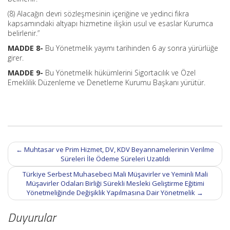
(8) Alacağın devri sözleşmesinin içeriğine ve yedinci fıkra
kapsamındaki altyapı hizmetine ilişkin usul ve esaslar Kurumca
belirlenir.”
MADDE 8-
Bu Yönetmelik yayımı tarihinden 6 ay sonra yürürlüğe
girer.
MADDE 9-
Bu Yönetmelik hükümlerini Sigortacılık ve Özel
Emeklilik Düzenleme ve Denetleme Kurumu Başkanı yürütür.
Post
←
Muhtasar ve Prim Hizmet, DV, KDV Beyannamelerinin Verilme
navigation
Süreleri İle Ödeme Süreleri Uzatıldı
Türkiye Serbest Muhasebeci Mali Müşavirler ve Yeminli Mali
Müşavirler Odaları Birliği Sürekli Mesleki Geliştirme Eğitimi
Yönetmeliğinde Değişiklik Yapılmasına Dair Yönetmelik
→
Duyurular