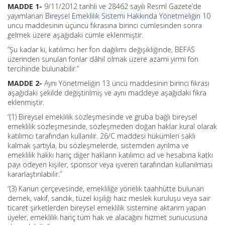
MADDE 1-
9/11/2012 tarihli ve 28462 sayılı Resmî Gazete’de
yayımlanan
Bireysel Emeklilik Sistemi Hakkında Yönetmeliğin
10
uncu maddesinin üçüncü fıkrasına birinci cümlesinden sonra
gelmek üzere aşağıdaki cümle eklenmiştir.
“Şu kadar ki, katılımcı her fon dağılımı değişikliğinde, BEFAS
üzerinden sunulan fonlar dâhil olmak üzere azami yirmi fon
tercihinde bulunabilir.”
MADDE 2-
Aynı Yönetmeliğin 13 üncü maddesinin birinci fıkrası
aşağıdaki şekilde değiştirilmiş ve aynı maddeye aşağıdaki fıkra
eklenmiştir.
“(1) Bireysel emeklilik sözleşmesinde ve gruba bağlı bireysel
emeklilik sözleşmesinde, sözleşmeden doğan haklar kural olarak
katılımcı tarafından kullanılır. 26/C maddesi hükümleri saklı
kalmak şartıyla, bu sözleşmelerde, sistemden ayrılma ve
emeklilik hakkı hariç diğer hakların katılımcı ad ve hesabına katkı
payı ödeyen kişiler, sponsor veya işveren tarafından kullanılması
kararlaştırılabilir.”
“(3) Kanun çerçevesinde, emekliliğe yönelik taahhütte bulunan
dernek, vakıf, sandık, tüzel kişiliği haiz meslek kuruluşu veya sair
ticaret şirketlerden bireysel emeklilik sistemine aktarım yapan
üyeler, emeklilik hariç tüm hak ve alacağını hizmet sunucusuna