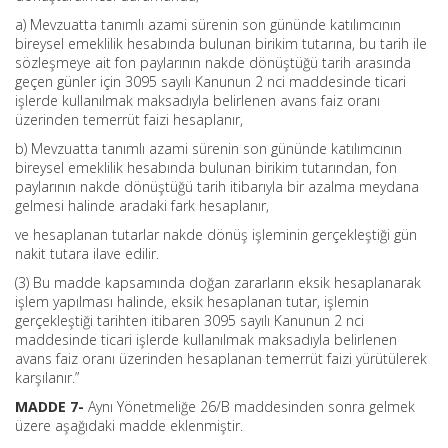
a) Mevzuatta tanımlı azami sürenin son gününde katılımcının
bireysel emeklilik hesabında bulunan birikim tutarına, bu tarih ile
sözleşmeye ait fon paylarının nakde dönüştüğü tarih arasında
geçen günler için 3095 sayılı Kanunun 2 nci maddesinde ticari
işlerde kullanılmak maksadıyla belirlenen avans faiz oranı
üzerinden temerrüt faizi hesaplanır,
b) Mevzuatta tanımlı azami sürenin son gününde katılımcının
bireysel emeklilik hesabında bulunan birikim tutarından, fon
paylarının nakde dönüştüğü tarih itibarıyla bir azalma meydana
gelmesi halinde aradaki fark hesaplanır,
ve hesaplanan tutarlar nakde dönüş işleminin gerçekleştiği gün
nakit tutara ilave edilir.
(3) Bu madde kapsamında doğan zararların eksik hesaplanarak
işlem yapılması halinde, eksik hesaplanan tutar, işlemin
gerçekleştiği tarihten itibaren 3095 sayılı Kanunun 2 nci
maddesinde ticari işlerde kullanılmak maksadıyla belirlenen
avans faiz oranı üzerinden hesaplanan temerrüt faizi yürütülerek
karşılanır.”
MADDE 7-
Aynı Yönetmeliğe 26/B maddesinden sonra gelmek
üzere aşağıdaki madde eklenmiştir.