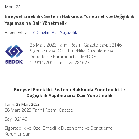
Mar
28
Bireysel
yorumlar kapalı
Emeklilik
Bireysel Emeklilik Sistemi Hakkında Yönetmelikte Değişiklik
Sistemi
Yapılmasına Dair Yönetmelik
Hakkında
Yönetmelikte
Haberi Ekleyen:
Y Denetim Mali Müşavirlik
Değişiklik
Yapılmasına
Dair
28 Mart 2023 Tarihli Resmi Gazete Sayı: 32146
Yönetmelik
Sigortacılık ve Özel Emeklilik Düzenleme ve
için
Denetleme Kurumundan: MADDE
1- 9/11/2012 tarihli ve 28462 sa..
Bireysel Emeklilik Sistemi Hakkında Yönetmelikte
Değişiklik Yapılmasına Dair Yönetmelik
Tarih: 28 Mart 2023
28 Mart 2023 Tarihli Resmi Gazete
Sayı: 32146
Sigortacılık ve Özel Emeklilik Düzenleme ve Denetleme
Kurumundan: