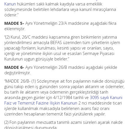
Kanun
hükümleri saklı kalmak kaydıyla varsa emeklilik
sözleşmesinde belirtilen lehdarlara veya kanunî mirasçılarına
ödenir.”
MADDE 5-
Aynı Yönetmeliğin 23/A maddesine aşağıdaki fıkra
eklenmiştir.
“(2) Kurul, 26/C maddesi kapsamına giren birikimlerin yatırıma
yönlendirilmesi amacıyla BEFAS üzerinden tüm şirketlerin işlem
yapacağı fonların; kurulması, kesinti yapısı ve oranları, sayısı,
içeriği ve yönetimine ilişkin usul ve esasları Sermaye Piyasası
Kurulunun uygun görüşüyle belirler.”
MADDE 6-
Aynı Yönetmeliğin 26/B maddesi aşağıdaki şekilde
değiştirilmiştir.
“MADDE 26/B- (1) Sözleşmeye ait fon paylarının nakde dönüştüğü
günü takip eden iş gününden sonra yapılan aktarım ve ödemeler,
bu tarih ile aktarım veya ödemenin gerçekleştirildiği tarih
arasında geçen günler için 4/12/1984 tarihli ve
3095 sayılı Kanuni
Faiz ve Temerrüt Faizine İlişkin Kanunun
2 nci maddesinde ticari
işlerde kullanılmak maksadıyla belirlenen avans faiz oranı
üzerinden hesaplanan temerrüt faizi yürütülerek yapılır.
(2) Fon paylarının mevzuatta tanımlı azami süreleri aşarak nakde
dönüştürülmesi durumunda;