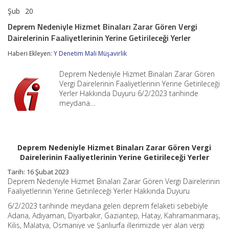
Şub
20
Deprem
yorumlar kapalı
Nedeniyle
Deprem Nedeniyle Hizmet Binaları Zarar Gören Vergi
Hizmet
Dairelerinin Faaliyetlerinin Yerine Getirileceği Yerler
Binaları
Zarar
Haberi Ekleyen:
Y Denetim Mali Müşavirlik
Gören
Vergi
Dairelerinin
Deprem Nedeniyle Hizmet Binaları Zarar Gören
Faaliyetlerinin
Vergi Dairelerinin Faaliyetlerinin Yerine Getirileceği
Yerine
Yerler Hakkında Duyuru 6/2/2023 tarihinde
Getirileceği
meydana…
Yerler
için
Deprem Nedeniyle Hizmet Binaları Zarar Gören Vergi
Dairelerinin Faaliyetlerinin Yerine Getirileceği Yerler
Tarih: 16 Şubat 2023
Deprem Nedeniyle Hizmet Binaları Zarar Gören Vergi Dairelerinin
Faaliyetlerinin Yerine Getirileceği Yerler Hakkında Duyuru
6/2/2023 tarihinde meydana gelen deprem felaketi sebebiyle
Adana, Adıyaman, Diyarbakır, Gaziantep, Hatay, Kahramanmaraş,
Kilis, Malatya, Osmaniye ve Şanlıurfa illerimizde yer alan vergi