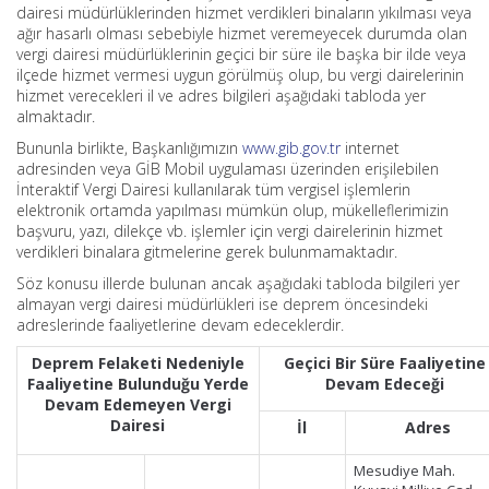
dairesi müdürlüklerinden hizmet verdikleri binaların yıkılması veya
ağır hasarlı olması sebebiyle hizmet veremeyecek durumda olan
vergi dairesi müdürlüklerinin geçici bir süre ile başka bir ilde veya
ilçede hizmet vermesi uygun görülmüş olup, bu vergi dairelerinin
hizmet verecekleri il ve adres bilgileri aşağıdaki tabloda yer
almaktadır.
Bununla birlikte, Başkanlığımızın
www.gib.gov.tr
internet
adresinden veya GİB Mobil uygulaması üzerinden erişilebilen
İnteraktif Vergi Dairesi kullanılarak tüm vergisel işlemlerin
elektronik ortamda yapılması mümkün olup, mükelleflerimizin
başvuru, yazı, dilekçe vb. işlemler için vergi dairelerinin hizmet
verdikleri binalara gitmelerine gerek bulunmamaktadır.
Söz konusu illerde bulunan ancak aşağıdaki tabloda bilgileri yer
almayan vergi dairesi müdürlükleri ise deprem öncesindeki
adreslerinde faaliyetlerine devam edeceklerdir.
Deprem Felaketi Nedeniyle
Geçici Bir Süre Faaliyetine
Faaliyetine Bulunduğu Yerde
Devam Edeceği
Devam Edemeyen Vergi
Dairesi
İl
Adres
Mesudiye Mah.