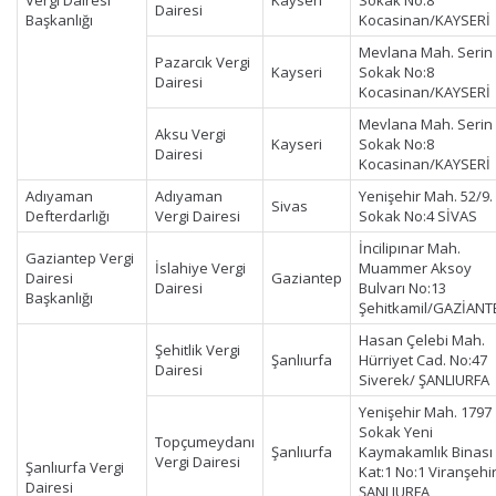
Vergi Dairesi
Kayseri
Sokak No:8
Dairesi
Başkanlığı
Kocasinan/KAYSERİ
Mevlana Mah. Serin
Pazarcık Vergi
Kayseri
Sokak No:8
Dairesi
Kocasinan/KAYSERİ
Mevlana Mah. Serin
Aksu Vergi
Kayseri
Sokak No:8
Dairesi
Kocasinan/KAYSERİ
Adıyaman
Adıyaman
Yenişehir Mah. 52/9.
Sivas
Defterdarlığı
Vergi Dairesi
Sokak No:4 SİVAS
İncilipınar Mah.
Gaziantep Vergi
İslahiye Vergi
Muammer Aksoy
Dairesi
Gaziantep
Dairesi
Bulvarı No:13
Başkanlığı
Şehitkamil/GAZİANT
Hasan Çelebi Mah.
Şehitlik Vergi
Şanlıurfa
Hürriyet Cad. No:47
Dairesi
Siverek/ ŞANLIURFA
Yenişehir Mah. 1797
Sokak Yeni
Topçumeydanı
Şanlıurfa
Kaymakamlık Binası
Vergi Dairesi
Şanlıurfa Vergi
Kat:1 No:1 Viranşehi
Dairesi
ŞANLIURFA