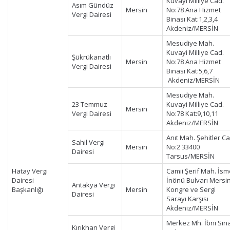
Kuvayi Milliye Cad.
Asım Gündüz
Mersin
No:78 Ana Hizmet
Vergi Dairesi
Binası Kat:1,2,3,4
Akdeniz/MERSİN
Mesudiye Mah.
Kuvayi Milliye Cad.
Şükrükanatlı
Mersin
No:78 Ana Hizmet
Vergi Dairesi
Binası Kat:5,6,7
Akdeniz/MERSİN
Mesudiye Mah.
23 Temmuz
Kuvayi Milliye Cad.
Mersin
Vergi Dairesi
No:78 Kat:9,10,11
Akdeniz/MERSİN
Anıt Mah. Şehitler Ca
Sahil Vergi
Mersin
No:2 33400
Dairesi
Tarsus/MERSİN
Hatay Vergi
Camii Şerif Mah. İsm
Dairesi
İnönü Bulvarı Mersi
Antakya Vergi
Başkanlığı
Mersin
Kongre ve Sergi
Dairesi
Sarayı Karşısı
Akdeniz/MERSİN
Merkez Mh. İbni Sin
Kırıkhan Vergi