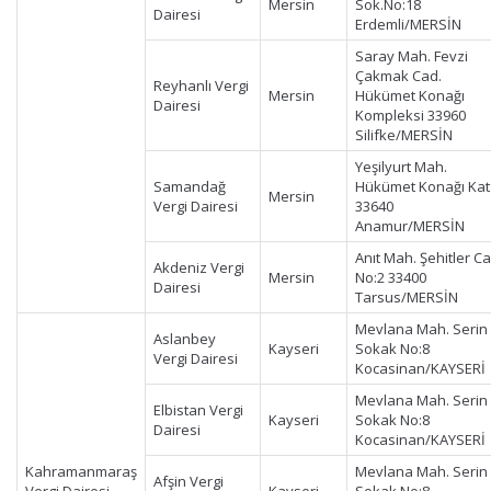
Mersin
Sok.No:18
Dairesi
Erdemli/MERSİN
Saray Mah. Fevzi
Çakmak Cad.
Reyhanlı Vergi
Mersin
Hükümet Konağı
Dairesi
Kompleksi 33960
Silifke/MERSİN
Yeşilyurt Mah.
Samandağ
Hükümet Konağı Kat
Mersin
Vergi Dairesi
33640
Anamur/MERSİN
Anıt Mah. Şehitler Ca
Akdeniz Vergi
Mersin
No:2 33400
Dairesi
Tarsus/MERSİN
Mevlana Mah. Serin
Aslanbey
Kayseri
Sokak No:8
Vergi Dairesi
Kocasinan/KAYSERİ
Mevlana Mah. Serin
Elbistan Vergi
Kayseri
Sokak No:8
Dairesi
Kocasinan/KAYSERİ
Kahramanmaraş
Mevlana Mah. Serin
Afşin Vergi