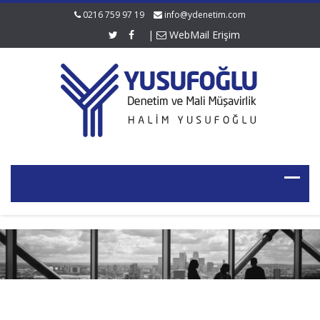
0216 759 97 19
info@ydenetim.com
|
WebMail Erişim