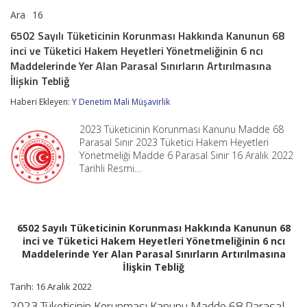
Ara
16
6502
yorumlar kapalı
Sayılı
6502 Sayılı Tüketicinin Korunması Hakkında Kanunun 68
Tüketicinin
inci ve Tüketici Hakem Heyetleri Yönetmeliğinin 6 ncı
Korunması
Hakkında
Maddelerinde Yer Alan Parasal Sınırların Artırılmasına
Kanunun
İlişkin Tebliğ
68
inci
Haberi Ekleyen:
Y Denetim Mali Müşavirlik
ve
Tüketici
2023 Tüketicinin Korunması Kanunu Madde 68
Hakem
Parasal Sınır 2023 Tüketici Hakem Heyetleri
Heyetleri
Yönetmeliğinin
Yönetmeliği Madde 6 Parasal Sınır 16 Aralık 2022
6
Tarihli Resmi…
ncı
Maddelerinde
Yer
Alan
Parasal
6502 Sayılı Tüketicinin Korunması Hakkında Kanunun 68
Sınırların
inci ve Tüketici Hakem Heyetleri Yönetmeliğinin 6 ncı
Artırılmasına
Maddelerinde Yer Alan Parasal Sınırların Artırılmasına
İlişkin
İlişkin Tebliğ
Tebliğ
için
Tarih: 16 Aralık 2022
2023 Tüketicinin Korunması Kanunu Madde 68 Parasal