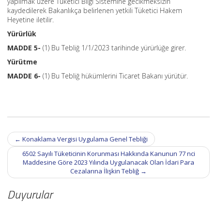
yapılmak üzere Tüketici Bilgi Sistemine gecikmeksizin
kaydedilerek Bakanlıkça belirlenen yetkili Tüketici Hakem
Heyetine iletilir.
Yürürlük
MADDE 5-
(1) Bu Tebliğ 1/1/2023 tarihinde yürürlüğe girer.
Yürütme
MADDE 6-
(1) Bu Tebliğ hükümlerini Ticaret Bakanı yürütür.
Post
←
Konaklama Vergisi Uygulama Genel Tebliği
navigation
6502 Sayılı Tüketicinin Korunması Hakkında Kanunun 77 nci
Maddesine Göre 2023 Yılında Uygulanacak Olan İdari Para
Cezalarına İlişkin Tebliğ
→
Duyurular