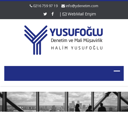
0216 759 97 19
info@ydenetim.com
|
WebMail Erişim