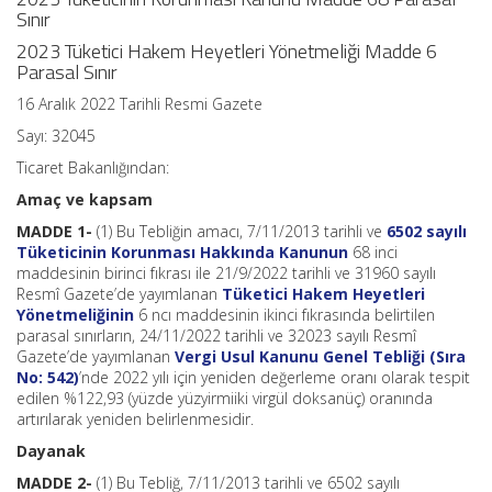
Sınır
2023 Tüketici Hakem Heyetleri Yönetmeliği Madde 6
Parasal Sınır
16 Aralık 2022 Tarihli Resmi Gazete
Sayı: 32045
Ticaret Bakanlığından:
Amaç ve kapsam
MADDE 1-
(1) Bu Tebliğin amacı, 7/11/2013 tarihli ve
6502 sayılı
Tüketicinin Korunması Hakkında Kanunun
68 inci
maddesinin birinci fıkrası ile 21/9/2022 tarihli ve 31960 sayılı
Resmî Gazete’de yayımlanan
Tüketici Hakem Heyetleri
Yönetmeliğinin
6 ncı maddesinin ikinci fıkrasında belirtilen
parasal sınırların, 24/11/2022 tarihli ve 32023 sayılı Resmî
Gazete’de yayımlanan
Vergi Usul Kanunu Genel Tebliği (Sıra
No: 542)
’nde 2022 yılı için yeniden değerleme oranı olarak tespit
edilen %122,93 (yüzde yüzyirmiiki virgül doksanüç) oranında
artırılarak yeniden belirlenmesidir.
Dayanak
MADDE 2-
(1) Bu Tebliğ, 7/11/2013 tarihli ve 6502 sayılı