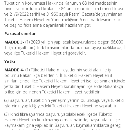
Tüketicinin Korunması Hakkında Kanunun 68 inci maddesinin
birinci ve dördüncü fıkraları ile 84 üncü maddesinin birinci fıkrası
ve 21/9/2022 tarihli ve 31960 sayılı Resmî Gazete’de yayımlanan
Tüketici Hakem Heyetleri Yönetmeliğinin 6 ncı maddesinin ikinci
ve beşinci fıkralarına dayanılarak hazırlanmıştır.
Parasal sınırlar
MADDE 3-
(1) 2023 yılı için yapılacak başvurularda değeri 66.000
TL (altmışaltı bin) Türk Lirasının altında bulunan uyuşmazlıklarda, İl
veya İlçe Tüketici Hakem Heyetleri görevlidir.
Yetki
MADDE 4-
(1) Tüketici Hakem Heyetlerinin yetki alanı ile iş
bölümü Bakanlıkça belirlenir. İl Tüketici Hakem Heyetleri il
sınırları içinde, İlçe Tüketici Hakem Heyetleri ise ilçe sınırları içinde
yetkilidir. Tüketici Hakem Heyeti kurulmayan ilçelerde Bakanlıkça
o ilçe için belirlenen Tüketici Hakem Heyeti yetkilidir.
(2) Başvurular, tüketicinin yerleşim yerinin bulunduğu veya tüketici
işleminin yapıldığı yerdeki Tüketici Hakem Heyetine yapılabilir.
(3) İkinci fıkra uyarınca başvuru yapılabilecek ilçede Tüketici
Hakem Heyetinin kurulmamış olması halinde, başvurular o ilçe
kaymakamlığına yapılabilir. Başvurular, kaymakamlıklarca gereği