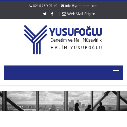
0216 759 97 19
info@ydenetim.com
|
WebMail Erişim