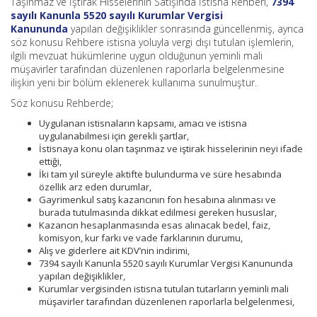
Taşınmaz ve İştirak Hisselerinin Satışında İstisna Rehberi,
7394
sayılı Kanunla
5520 sayılı Kurumlar Vergisi
Kanununda
yapılan değişiklikler sonrasında güncellenmiş, ayrıca
söz konusu Rehbere istisna yoluyla vergi dışı tutulan işlemlerin,
ilgili mevzuat hükümlerine uygun olduğunun yeminli mali
müşavirler tarafından düzenlenen raporlarla belgelenmesine
ilişkin yeni bir bölüm eklenerek kullanıma sunulmuştur.
Söz konusu Rehberde;
Uygulanan istisnaların kapsamı, amacı ve istisna
uygulanabilmesi için gerekli şartlar,
İstisnaya konu olan taşınmaz ve iştirak hisselerinin neyi ifade
ettiği,
İki tam yıl süreyle aktifte bulundurma ve süre hesabında
özellik arz eden durumlar,
Gayrimenkul satış kazancının fon hesabına alınması ve
burada tutulmasında dikkat edilmesi gereken hususlar,
Kazancın hesaplanmasında esas alınacak bedel, faiz,
komisyon, kur farkı ve vade farklarının durumu,
Alış ve giderlere ait KDV’nin indirimi,
7394 sayılı Kanunla 5520 sayılı Kurumlar Vergisi Kanununda
yapılan değişiklikler,
Kurumlar vergisinden istisna tutulan tutarların yeminli mali
müşavirler tarafından düzenlenen raporlarla belgelenmesi,