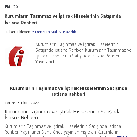
Eki
20
Kurumların
yorumlar kapalı
Taşınmaz
Kurumların Taşınmaz ve İştirak Hisselerinin Satışında
ve
İstisna Rehberi
İştirak
Hisselerinin
Haberi Ekleyen:
Y Denetim Mali Müşavirlik
Satışında
İstisna
Rehberi
Kurumların Taşınmaz ve İştirak Hisselerinin
için
Satışında İstisna Rehberi Kurumların Taşınmaz ve
İştirak Hisselerinin Satışında İstisna Rehberi
Yayınlandı…
Kurumların Taşınmaz ve İştirak Hisselerinin Satışında
İstisna Rehberi
Tarih: 19 Ekim 2022
Kurumların Taşınmaz ve İştirak Hisselerinin Satışında
İstisna Rehberi
Kurumların Taşınmaz ve İştirak Hisselerinin Satışında İstisna
Rehberi Yayınlandı Daha önce yayınlanmış olan Kurumların