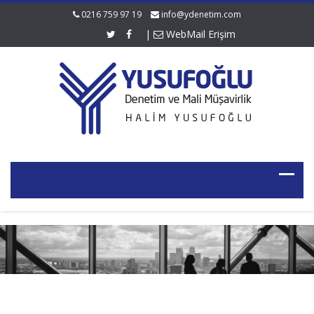
0216 759 97 19
info@ydenetim.com
|
WebMail Erişim