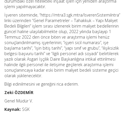
durumdaki özel nitelikteki inşaat işleri için yeniden araştırma
işlemi yapılmayacaktır.
İşveren siteminde, “https://mtra3.sgk.mtra/IsverenSistemiIntra”
linki üzerinden “Genel Parametreler – Tahakkuk – Yapı Maliyet
Bedeli Bilgileri” işlem sırası izlenerek birim maliyet bedellerinin
güncel haline ulaşılabilmekte olup, 2022 yılında başlayıp 1
Temmuz 2022 den önce biten ve araştırma işlemi henüz
sonuçlandırılmamış işyerlerinin; “işyeri sicil numarası”, işe
başlama tarihi”, “işin bitiş tarihi”, “yapı sınıf ve grubu”, “ilişiksizlik
belgesi başvuru tarihi” ve “ilgili personel adı soyadı” belirtilerek
yazılı olarak Asgari İşçilik Daire Başkanlığına intikal ettirilmesi
halinde ilgili personel ile iletişime geçilerek araştırma işlemi
sonuçlanıncaya kadar eski birim maliyet bedeli sisteme geçici
olarak yüklenecektir.
Bilgi edinilmesini ve gereğini rica ederim.
Zeki ÖZDEMİR
Genel Müdür V.
Kaynak:
SGK