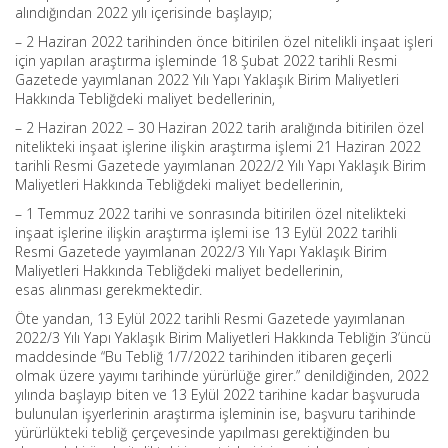
alındığından 2022 yılı içerisinde başlayıp;
– 2 Haziran 2022 tarihinden önce bitirilen özel nitelikli inşaat işleri
için yapılan araştırma işleminde 18 Şubat 2022 tarihli Resmi
Gazetede yayımlanan 2022 Yılı Yapı Yaklaşık Birim Maliyetleri
Hakkında Tebliğdeki maliyet bedellerinin,
– 2 Haziran 2022 – 30 Haziran 2022 tarih aralığında bitirilen özel
nitelikteki inşaat işlerine ilişkin araştırma işlemi 21 Haziran 2022
tarihli Resmi Gazetede yayımlanan 2022/2 Yılı Yapı Yaklaşık Birim
Maliyetleri Hakkında Tebliğdeki maliyet bedellerinin,
– 1 Temmuz 2022 tarihi ve sonrasında bitirilen özel nitelikteki
inşaat işlerine ilişkin araştırma işlemi ise 13 Eylül 2022 tarihli
Resmi Gazetede yayımlanan 2022/3 Yılı Yapı Yaklaşık Birim
Maliyetleri Hakkında Tebliğdeki maliyet bedellerinin,
esas alınması gerekmektedir.
Öte yandan, 13 Eylül 2022 tarihli Resmi Gazetede yayımlanan
2022/3 Yılı Yapı Yaklaşık Birim Maliyetleri Hakkında Tebliğin 3’üncü
maddesinde “Bu Tebliğ 1/7/2022 tarihinden itibaren geçerli
olmak üzere yayımı tarihinde yürürlüğe girer.” denildiğinden, 2022
yılında başlayıp biten ve 13 Eylül 2022 tarihine kadar başvuruda
bulunulan işyerlerinin araştırma işleminin ise, başvuru tarihinde
yürürlükteki tebliğ çerçevesinde yapılması gerektiğinden bu