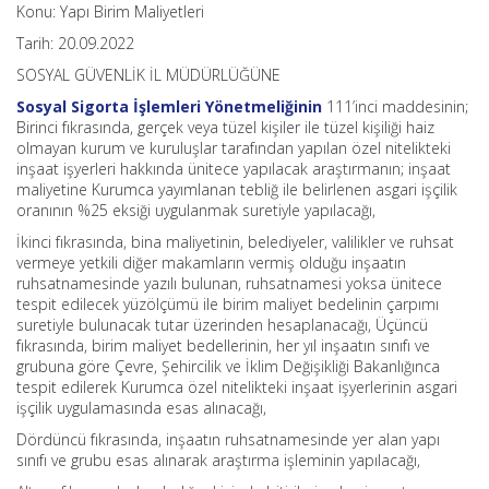
Konu: Yapı Birim Maliyetleri
Tarih: 20.09.2022
SOSYAL GÜVENLİK İL MÜDÜRLÜĞÜNE
Sosyal Sigorta İşlemleri Yönetmeliğinin
111’inci maddesinin;
Birinci fıkrasında, gerçek veya tüzel kişiler ile tüzel kişiliği haiz
olmayan kurum ve kuruluşlar tarafından yapılan özel nitelikteki
inşaat işyerleri hakkında ünitece yapılacak araştırmanın; inşaat
maliyetine Kurumca yayımlanan tebliğ ile belirlenen asgari işçilik
oranının %25 eksiği uygulanmak suretiyle yapılacağı,
İkinci fıkrasında, bina maliyetinin, belediyeler, valilikler ve ruhsat
vermeye yetkili diğer makamların vermiş olduğu inşaatın
ruhsatnamesinde yazılı bulunan, ruhsatnamesi yoksa ünitece
tespit edilecek yüzölçümü ile birim maliyet bedelinin çarpımı
suretiyle bulunacak tutar üzerinden hesaplanacağı, Üçüncü
fıkrasında, birim maliyet bedellerinin, her yıl inşaatın sınıfı ve
grubuna göre Çevre, Şehircilik ve İklim Değişikliği Bakanlığınca
tespit edilerek Kurumca özel nitelikteki inşaat işyerlerinin asgari
işçilik uygulamasında esas alınacağı,
Dördüncü fıkrasında, inşaatın ruhsatnamesinde yer alan yapı
sınıfı ve grubu esas alınarak araştırma işleminin yapılacağı,