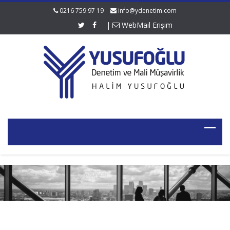
0216 759 97 19
info@ydenetim.com
|
WebMail Erişim