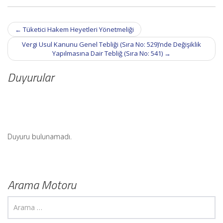
Post
←
Tüketici Hakem Heyetleri Yönetmeliği
navigation
Vergi Usul Kanunu Genel Tebliği (Sıra No: 529)’nde Değişiklik
Yapılmasına Dair Tebliğ (Sıra No: 541)
→
Duyurular
Duyuru bulunamadı.
Arama Motoru