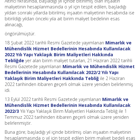
Altıncı fıkrasında, başladığı yıl içinde bitirilmiş olan inşaatın
maliyetinin hesaplanmasında o yıl için tespit edilen, başladığı
yıldan sonraki yıllarda bitirilmiş inşaatın maliyetinin hesabında ise
bitirildiği yıldan önceki yıla ait birim maliyet bedelinin esas
alınacağı,
öngörülmüştür.
18 Şubat 2022 tarihli Resmi Gazetede yayımlanan
Mimarlık ve
Mühendislik Hizmet Bedellerinin Hesabında Kullanılacak
2022 Yılı Yapı Yaklaşık Birim Maliyetleri Hakkında
Tebliğde
yer alan birim maliyet tutarları, 21 Haziran 2022 tarihli
Resmi Gazetede yayımlanan
Mimarlık ve Mühendislik Hizmet
Bedellerinin Hesabında Kullanılacak 2022/2 Yılı Yapı
Yaklaşık Birim Maliyetleri Hakkında Tebliğ
ile 2 Haziran
2022 tarihinden itibaren geçerli olmak üzere yeniden belirlenmiş
idi.
13 Eylül 2022 tarihli Resmi Gazetede yayımlanan
Mimarlık ve
Mühendislik Hizmet Bedellerinin Hesabında Kullanılacak
2022/3
Yılı Yapı Yaklaşık Birim Maliyetleri Hakkında Tebliğ ile 1
Temmuz 2022 tarihinden itibaren geçerli olmak üzere yeniden
belirlenmiştir.
Buna göre; başladığı yıl içinde bitirilmiş olan inşaatın maliyetinin
hesaplanmasında o yıl için tespit edilen birim maliyet bedeli esas