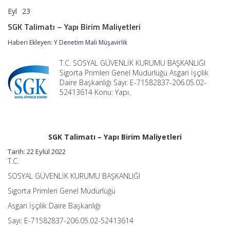
Eyl
23
SGK
yorumlar kapalı
Talimatı
SGK Talimatı – Yapı Birim Maliyetleri
–
Yapı
Haberi Ekleyen:
Y Denetim Mali Müşavirlik
Birim
Maliyetleri
T.C. SOSYAL GÜVENLİK KURUMU BAŞKANLIĞI
için
Sigorta Primleri Genel Müdürlüğü Asgari İşçilik
Daire Başkanlığı Sayı: E-71582837-206.05.02-
52413614 Konu: Yapı..
SGK Talimatı – Yapı Birim Maliyetleri
Tarih: 22 Eylül 2022
T.C.
SOSYAL GÜVENLİK KURUMU BAŞKANLIĞI
Sigorta Primleri Genel Müdürlüğü
Asgari İşçilik Daire Başkanlığı
Sayı: E-71582837-206.05.02-52413614