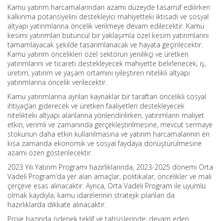
Kamu yatırım harcamalarından azami düzeyde tasarruf edilirken
kalkınma potansiyelini destekleyici mahiyetteki iktisadi ve sosyal
altyapı yatırımlarına öncelik verilmeye devam edilecektir. Kamu
kesimi yatırımları bütüncül bir yaklaşımla özel kesim yatırımlarını
tamamlayacak şekilde tasarımlanacak ve hayata geçirilecektir.
Kamu yatırım öncelikleri özel sektörün yenilikçi ve üretken
yatırımlarını ve ticareti destekleyecek mahiyette belirlenecek; iş,
üretim, yatırım ve yaşam ortamını iyileştiren nitelikli altyapı
yatırımlarına öncelik verilecektir.
Kamu yatırımlarına ayrılan kaynaklar bir taraftan öncelikli sosyal
ihtiyaçları giderecek ve üretken faaliyetleri destekleyecek
nitelikteki altyapı alanlarına yönlendirilirken, yatırımların maliyet
etkin, verimli ve zamanında gerçekleştirilmesine, mevcut sermaye
stokunun daha etkin kullanılmasına ve yatırım harcamalarının en
kısa zamanda ekonomik ve sosyal faydaya dönüştürülmesine
azami özen gösterilecektir.
2023 Yılı Yatırım Programı hazırlıklarında, 2023-2025 dönemi Orta
Vadeli Program’da yer alan amaçlar, politikalar, öncelikler ve mali
çerçeve esas alınacaktır. Ayrıca, Orta Vadeli Program ile uyumlu
olmak kaydıyla, kamu idarelerinin stratejik planları da
hazırlıklarda dikkate alınacaktır.
Proje bazında ödenek teklif ve tahsislerinde; devam eden