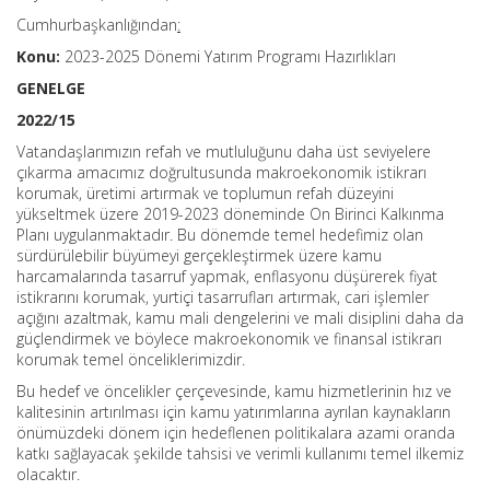
Cumhurbaşkanlığından
:
Konu:
2023-2025 Dönemi Yatırım Programı Hazırlıkları
GENELGE
2022/15
Vatandaşlarımızın refah ve mutluluğunu daha üst seviyelere
çıkarma amacımız doğrultusunda makroekonomik istikrarı
korumak, üretimi artırmak ve toplumun refah düzeyini
yükseltmek üzere 2019-2023 döneminde On Birinci Kalkınma
Planı uygulanmaktadır. Bu dönemde temel hedefimiz olan
sürdürülebilir büyümeyi gerçekleştirmek üzere kamu
harcamalarında tasarruf yapmak, enflasyonu düşürerek fiyat
istikrarını korumak, yurtiçi tasarrufları artırmak, cari işlemler
açığını azaltmak, kamu mali dengelerini ve mali disiplini daha da
güçlendirmek ve böylece makroekonomik ve finansal istikrarı
korumak temel önceliklerimizdir.
Bu hedef ve öncelikler çerçevesinde, kamu hizmetlerinin hız ve
kalitesinin artırılması için kamu yatırımlarına ayrılan kaynakların
önümüzdeki dönem için hedeflenen politikalara azami oranda
katkı sağlayacak şekilde tahsisi ve verimli kullanımı temel ilkemiz
olacaktır.