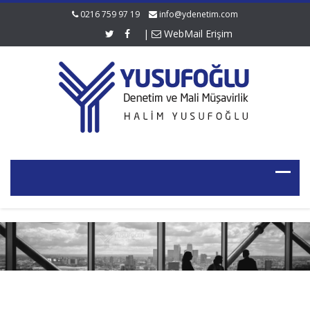
0216 759 97 19
info@ydenetim.com
|
WebMail Erişim