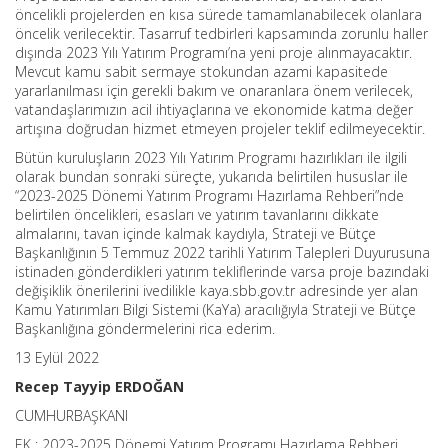
öncelikli projelerden en kısa sürede tamamlanabilecek olanlara
öncelik verilecektir. Tasarruf tedbirleri kapsamında zorunlu haller
dışında 2023 Yılı Yatırım Programı’na yeni proje alınmayacaktır.
Mevcut kamu sabit sermaye stokundan azami kapasitede
yararlanılması için gerekli bakım ve onaranlara önem verilecek,
vatandaşlarımızın acil ihtiyaçlarına ve ekonomide katma değer
artışına doğrudan hizmet etmeyen projeler teklif edilmeyecektir.
Bütün kuruluşların 2023 Yılı Yatırım Programı hazırlıkları ile ilgili
olarak bundan sonraki süreçte, yukarıda belirtilen hususlar ile
“2023-2025 Dönemi Yatırım Programı Hazırlama Rehberi”nde
belirtilen öncelikleri, esasları ve yatırım tavanlarını dikkate
almalarını, tavan içinde kalmak kaydıyla, Strateji ve Bütçe
Başkanlığının 5 Temmuz 2022 tarihli Yatırım Talepleri Duyurusuna
istinaden gönderdikleri yatırım tekliflerinde varsa proje bazındaki
değişiklik önerilerini ivedilikle kaya.sbb.gov.tr adresinde yer alan
Kamu Yatırımları Bilgi Sistemi (KaYa) aracılığıyla Strateji ve Bütçe
Başkanlığına göndermelerini rica ederim.
13 Eylül 2022
Recep Tayyip ERDOĞAN
CUMHURBAŞKANI
EK : 2023-2025 Dönemi Yatırım Programı Hazırlama Rehberi