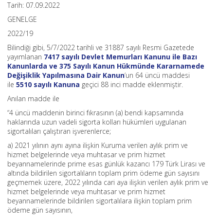
Tarih: 07.09.2022
GENELGE
2022/19
Bilindiği gibi, 5/7/2022 tarihli ve 31887 sayılı Resmi Gazetede
yayımlanan
7417 sayılı Devlet Memurları Kanunu ile Bazı
Kanunlarda ve 375 Sayılı Kanun Hükmünde Kararnamede
Değişiklik Yapılmasına Dair Kanun
‘un 64 üncü maddesi
ile
5510 sayılı Kanuna
geçici 88 inci madde eklenmiştir.
Anılan madde ile
“4 üncü maddenin birinci fıkrasının (a) bendi kapsamında
haklarında uzun vadeli sigorta kolları hükümleri uygulanan
sigortalıları çalıştıran işverenlerce;
a) 2021 yılının aynı ayına ilişkin Kuruma verilen aylık prim ve
hizmet belgelerinde veya muhtasar ve prim hizmet
beyannamelerinde prime esas günlük kazancı 179 Türk Lirası ve
altında bildirilen sigortalıların toplam prim ödeme gün sayısını
geçmemek üzere, 2022 yılında cari aya ilişkin verilen aylık prim ve
hizmet belgelerinde veya muhtasar ve prim hizmet
beyannamelerinde bildirilen sigortalılara ilişkin toplam prim
ödeme gün sayısının,