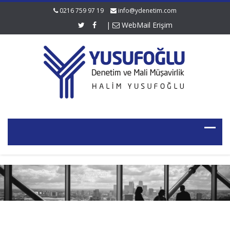
0216 759 97 19
info@ydenetim.com
|
WebMail Erişim