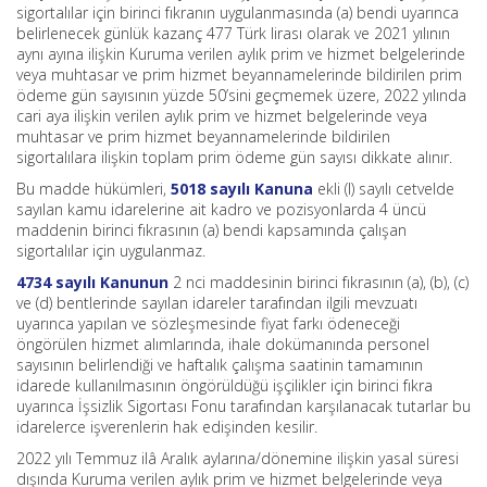
sigortalılar için birinci fıkranın uygulanmasında (a) bendi uyarınca
belirlenecek günlük kazanç 477 Türk lirası olarak ve 2021 yılının
aynı ayına ilişkin Kuruma verilen aylık prim ve hizmet belgelerinde
veya muhtasar ve prim hizmet beyannamelerinde bildirilen prim
ödeme gün sayısının yüzde 50’sini geçmemek üzere, 2022 yılında
cari aya ilişkin verilen aylık prim ve hizmet belgelerinde veya
muhtasar ve prim hizmet beyannamelerinde bildirilen
sigortalılara ilişkin toplam prim ödeme gün sayısı dikkate alınır.
Bu madde hükümleri,
5018 sayılı Kanuna
ekli (I) sayılı cetvelde
sayılan kamu idarelerine ait kadro ve pozisyonlarda 4 üncü
maddenin birinci fıkrasının (a) bendi kapsamında çalışan
sigortalılar için uygulanmaz.
4734 sayılı Kanunun
2 nci maddesinin birinci fıkrasının (a), (b), (c)
ve (d) bentlerinde sayılan idareler tarafından ilgili mevzuatı
uyarınca yapılan ve sözleşmesinde fiyat farkı ödeneceği
öngörülen hizmet alımlarında, ihale dokümanında personel
sayısının belirlendiği ve haftalık çalışma saatinin tamamının
idarede kullanılmasının öngörüldüğü işçilikler için birinci fıkra
uyarınca İşsizlik Sigortası Fonu tarafından karşılanacak tutarlar bu
idarelerce işverenlerin hak edişinden kesilir.
2022 yılı Temmuz ilâ Aralık aylarına/dönemine ilişkin yasal süresi
dışında Kuruma verilen aylık prim ve hizmet belgelerinde veya