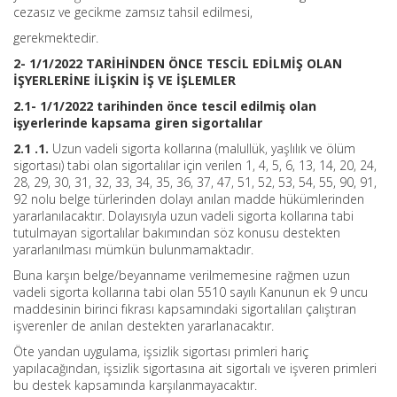
cezasız ve gecikme zamsız tahsil edilmesi,
gerekmektedir.
2- 1/1/2022 TARİHİNDEN ÖNCE TESCİL EDİLMİŞ OLAN
İŞYERLERİNE İLİŞKİN İŞ VE İŞLEMLER
2.1- 1/1/2022 tarihinden önce tescil edilmiş olan
işyerlerinde kapsama giren sigortalılar
2.1 .1.
Uzun vadeli sigorta kollarına (malullük, yaşlılık ve ölüm
sigortası) tabi olan sigortalılar için verilen 1, 4, 5, 6, 13, 14, 20, 24,
28, 29, 30, 31, 32, 33, 34, 35, 36, 37, 47, 51, 52, 53, 54, 55, 90, 91,
92 nolu belge türlerinden dolayı anılan madde hükümlerinden
yararlanılacaktır. Dolayısıyla uzun vadeli sigorta kollarına tabi
tutulmayan sigortalılar bakımından söz konusu destekten
yararlanılması mümkün bulunmamaktadır.
Buna karşın belge/beyanname verilmemesine rağmen uzun
vadeli sigorta kollarına tabi olan 5510 sayılı Kanunun ek 9 uncu
maddesinin birinci fıkrası kapsamındaki sigortalıları çalıştıran
işverenler de anılan destekten yararlanacaktır.
Öte yandan uygulama, işsizlik sigortası primleri hariç
yapılacağından, işsizlik sigortasına ait sigortalı ve işveren primleri
bu destek kapsamında karşılanmayacaktır.