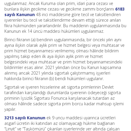
uygulanmaz. Ancak Kuruma olan prim, idari para cezası ve
bunlara ilişkin gecikme cezası ve gecikme zammı borçlarını
6183
sayılı Kanunun
48 inci maddesine göre tecil ve taksitlendiren
işverenler bu tecil ve taksitlendirme devam ettiği sürece anılan
fıkra hükmünden yararlandırılır. Bu maddenin uygulanmasında bu
Kanunun ek 14 üncü maddesi hükümleri uygulanmaz.
Birinci fıkranın (a) bendinin uygulanmasında, bir önceki yılın aynı
ayına ilişkin olarak aylık prim ve hizmet belgesi veya muhtasar ve
prim hizmet beyannamesi verilmemiş olması hâlinde bildirim
yapılmış takip eden ilk aya ilişkin aylık prim ve hizmet
belgesindeki veya muhtasar ve prim hizmet beyannamesindeki
bildirimler esas alınır. 2021 yılından önce bu Kanun kapsamına
alınmış ancak 2021 yılında sigortalı çalıştırmamış işyerleri
hakkında birinci fıkranın (b) bendi hükümleri uygulanır.
Sigortalı ve işveren hisselerine ait sigorta primlerinin Devlet
tarafından karşılandığı durumlarda işverenin ödeyeceği sigorta
priminin İşsizlik Sigortası Fonunca karşılanacak tutardan az
olması hâlinde sadece sigorta prim borcu kadar mahsup işlemi
yapılır.
3213 sayılı Kanunun
ek 9 uncu maddesi uyarınca ücretleri
asgarî ücretin iki katından az olamayacağı hükme bağlanan
“Linyit” ve “Taşkömürü” çıkarılan işyerlerinde yer altında çalışan