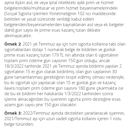
ayına ilişkin asıl, ek veya iptal nitelikteki aylık prim ve hizmet
belgelerindeki/muhtasar ve prim hizmet beyannamelerindeki
(Sosyal Sigorta İşlemleri Yönetmeliğinin 102 nci maddesinde
belirtilen ve yasal süresinde verildiği kabul edilen
belgelerden/beyannamelerden kaynaklanan asıl veya ek belgeler
dahil) gün sayısı ile prime esas kazanç tutarı dikkate
alınmayacaktır.
Örnek 2
: 2021 yılı Temmuz ayı için tüm sigorta kollarına tabi olan
sigortalılardan dolayı 1 numaralı belge ile bildirilen ve günlük
prime esas kazanç tutarı 179 TL nin altında olan 6 sigortalının
toplam prim ödeme gün sayısının 150 gün olduğu, ancak
18/3/2022 tarihinde 2021 yılı Temmuz ayında bildirimi yapılan 2
sigortalının 15 er gün olarak bildirilmiş olan gün sayılarının 30
güne tamamlanması gerektiğinin tespit edilmiş olması nedeniyle,
bu iki sigortalı için yapılacak olan 15 er günlük gün ve kazanç
ilavesi toplam prim ödeme gün sayısını 180 güne çıkarmakta ise
de bu ek bildirim her halükarda 1/3/2022 tarihinden sonra
işleme alınacağından bu işverenin sigorta primi desteğine esas
azami gün sayısı yine 150 gün olacaktır.
Örnek 3:
2022/Temmuz ayında destekten yararlanacak işyerinin,
2021/Temmuz ayı için uzun vadeli sigorta kollarını içeren 1 nolu
belge türünden;