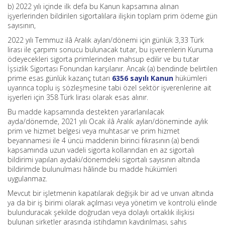
b) 2022 yılı içinde ilk defa bu Kanun kapsamına alınan
işyerlerinden bildirilen sigortalılara ilişkin toplam prim ödeme gün
sayısının,
2022 yılı Temmuz ilâ Aralık ayları/dönemi için günlük 3,33 Türk
lirası ile çarpımı sonucu bulunacak tutar, bu işverenlerin Kuruma
ödeyecekleri sigorta primlerinden mahsup edilir ve bu tutar
İşsizlik Sigortası Fonundan karşılanır. Ancak (a) bendinde belirtilen
prime esas günlük kazanç tutarı
6356 sayılı Kanun
hükümleri
uyarınca toplu iş sözleşmesine tabi özel sektör işverenlerine ait
işyerleri için 358 Türk lirası olarak esas alınır.
Bu madde kapsamında destekten yararlanılacak
ayda/dönemde, 2021 yılı Ocak ilâ Aralık ayları/döneminde aylık
prim ve hizmet belgesi veya muhtasar ve prim hizmet
beyannamesi ile 4 üncü maddenin birinci fıkrasının (a) bendi
kapsamında uzun vadeli sigorta kollarından en az sigortalı
bildirimi yapılan aydaki/dönemdeki sigortalı sayısının altında
bildirimde bulunulması hâlinde bu madde hükümleri
uygulanmaz.
Mevcut bir işletmenin kapatılarak değişik bir ad ve unvan altında
ya da bir iş birimi olarak açılması veya yönetim ve kontrolü elinde
bulunduracak şekilde doğrudan veya dolaylı ortaklık ilişkisi
bulunan şirketler arasında istihdamın kaydırılması, şahıs