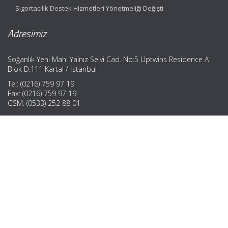
Sigortacılık Destek Hizmetleri Yönetmeliği Değişti
Adresimiz
Soğanlık Yeni Mah. Yalnız Selvi Cad. No:5 Uptwins Residence A
Blok D:111 Kartal / İstanbul
Tel: (0216) 759 97 19
Fax: (0216) 759 97 19
GSM: (0533) 252 88 01
Hızlı Menü
Ana Sayfa
Hakkımızda
Hizmetlerimiz
Güncel Mevzuat
İletişim
Muhasebe Haberleri
|
ABACIPARK
Web Hosting