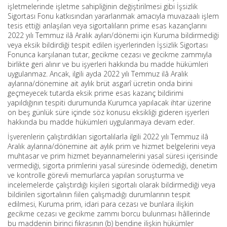
işletmelerinde işletme sahipliğinin değiştirilmesi gibi İşsizlik
Sigortası Fonu katkısından yararlanmak amacıyla muvazaalı işlem
tesis ettiği anlaşılan veya sigortalıların prime esas kazançlarını
2022 yılı Temmuz ilâ Aralık ayları/dönemi için Kuruma bildirmediği
veya eksik bildirdiği tespit edilen işyerlerinden İşsizlik Sigortası
Fonunca karşılanan tutar, gecikme cezası ve gecikme zammıyla
birlikte geri alınır ve bu işyerleri hakkında bu madde hükümleri
uygulanmaz. Ancak, ilgili ayda 2022 yılı Temmuz ilâ Aralık
aylarına/dönemine ait aylık brüt asgarî ücretin onda birini
geçmeyecek tutarda eksik prime esas kazanç bildirimi
yapıldığının tespiti durumunda Kurumca yapılacak ihtar üzerine
on beş günlük süre içinde söz konusu eksikliği gideren işyerleri
hakkında bu madde hükümleri uygulanmaya devam eder.
İşverenlerin çalıştırdıkları sigortalılarla ilgili 2022 yılı Temmuz ilâ
Aralık aylarına/dönemine ait aylık prim ve hizmet belgelerini veya
muhtasar ve prim hizmet beyannamelerini yasal süresi içerisinde
vermediği, sigorta primlerini yasal süresinde ödemediği, denetim
ve kontrolle görevli memurlarca yapılan soruşturma ve
incelemelerde çalıştırdığı kişileri sigortalı olarak bildirmediği veya
bildirilen sigortalının fiilen çalışmadığı durumlarının tespit
edilmesi, Kuruma prim, idari para cezası ve bunlara ilişkin
gecikme cezası ve gecikme zammı borcu bulunması hâllerinde
bu maddenin birinci fıkrasının (b) bendine ilişkin hükümler