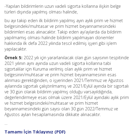
-Yapılan bildirimlerin uzun vadeli sigorta kollarına ilişkin belge
türleri dışında yapılmış olması halinde,
bu ayı takip eden ilk bildirim yapılmış ayın aylık prim ve hizmet
belgesindeki/muhtasar ve prim hizmet beyannamesindeki
bildirimleri esas alınacaktır. Takip eden ay/aylarda da bildirim
yapılmamış olması halinde bildirim yapılmayan dönemler
hakkında ilk defa 2022 yılında tescil edilmiş işyeri gibi işlem
yapılacaktır.
Örnek 5:
2022 yılı için yararlanılacak olan gün sayısının tespitinde
2021 yılının aynı ayında uzun vadeli sigorta kollarına tabi
sigortalılar için Kuruma verilmiş olan aylık prim ve hizmet
belgesinin/muhtasar ve prim hizmet beyannamesinin esas
alınması gerektiğinden, o işyerinden 2021/Temmuz ve Ağustos
aylarında sigortalı çalıştırılmamış ve 2021/Eylül ayında bir sigortalı
ve 30 gün olarak bildirim yapılmış olduğu varsayıldığında,
değerlendirmeye esas olmak üzere 2021/Eylül ayındaki aylık prim
ve hizmet belgesindeki/muhtasar ve prim hizmet
beyannamesindeki gün sayısı olan 30 gün 2022/Temmuz ve
Ağustos ayları hesaplamasında dikkate alınacaktır.
…
Tamamı İçin Tıklayınız (PDF)