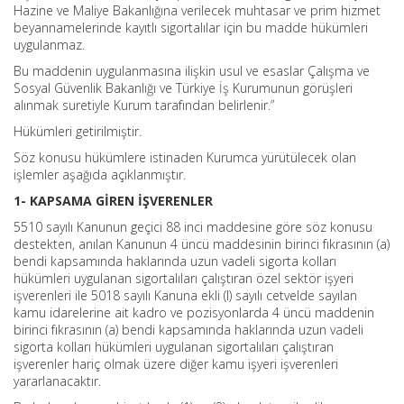
Hazine ve Maliye Bakanlığına verilecek muhtasar ve prim hizmet
beyannamelerinde kayıtlı sigortalılar için bu madde hükümleri
uygulanmaz.
Bu maddenin uygulanmasına ilişkin usul ve esaslar Çalışma ve
Sosyal Güvenlik Bakanlığı ve Türkiye İş Kurumunun görüşleri
alınmak suretiyle Kurum tarafından belirlenir.”
Hükümleri getirilmiştir.
Söz konusu hükümlere istinaden Kurumca yürütülecek olan
işlemler aşağıda açıklanmıştır.
1- KAPSAMA GİREN İŞVERENLER
5510 sayılı Kanunun geçici 88 inci maddesine göre söz konusu
destekten, anılan Kanunun 4 üncü maddesinin birinci fıkrasının (a)
bendi kapsamında haklarında uzun vadeli sigorta kolları
hükümleri uygulanan sigortalıları çalıştıran özel sektör işyeri
işverenleri ile 5018 sayılı Kanuna ekli (I) sayılı cetvelde sayılan
kamu idarelerine ait kadro ve pozisyonlarda 4 üncü maddenin
birinci fıkrasının (a) bendi kapsamında haklarında uzun vadeli
sigorta kolları hükümleri uygulanan sigortalıları çalıştıran
işverenler hariç olmak üzere diğer kamu işyeri işverenleri
yararlanacaktır.