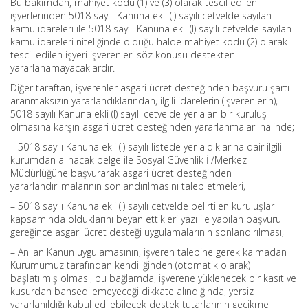
Bu bakımdan, mahiyet kodu (1) ve (3) olarak tescil edilen
işyerlerinden 5018 sayılı Kanuna ekli (I) sayılı cetvelde sayılan
kamu idareleri ile 5018 sayılı Kanuna ekli (I) sayılı cetvelde sayılan
kamu idareleri niteliğinde olduğu halde mahiyet kodu (2) olarak
tescil edilen işyeri işverenleri söz konusu destekten
yararlanamayacaklardır.
Diğer taraftan, işverenler asgari ücret desteğinden başvuru şartı
aranmaksızın yararlandıklarından, ilgili idarelerin (işverenlerin),
5018 sayılı Kanuna ekli (I) sayılı cetvelde yer alan bir kuruluş
olmasına karşın asgari ücret desteğinden yararlanmaları halinde;
– 5018 sayılı Kanuna ekli (I) sayılı listede yer aldıklarına dair ilgili
kurumdan alınacak belge ile Sosyal Güvenlik İl/Merkez
Müdürlüğüne başvurarak asgari ücret desteğinden
yararlandırılmalarının sonlandırılmasını talep etmeleri,
– 5018 sayılı Kanuna ekli (I) sayılı cetvelde belirtilen kuruluşlar
kapsamında olduklarını beyan ettikleri yazı ile yapılan başvuru
gereğince asgari ücret desteği uygulamalarının sonlandırılması,
– Anılan Kanun uygulamasının, işveren talebine gerek kalmadan
Kurumumuz tarafından kendiliğinden (otomatik olarak)
başlatılmış olması, bu bağlamda, işverene yüklenecek bir kasıt ve
kusurdan bahsedilemeyeceği dikkate alındığında, yersiz
yararlanıldığı kabul edilebilecek destek tutarlarının gecikme