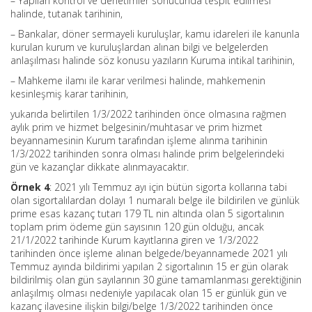
– Yapılan kontrol ve denetimler sonucunda tespit edilmesi
halinde, tutanak tarihinin,
– Bankalar, döner sermayeli kuruluşlar, kamu idareleri ile kanunla
kurulan kurum ve kuruluşlardan alınan bilgi ve belgelerden
anlaşılması halinde söz konusu yazıların Kuruma intikal tarihinin,
– Mahkeme ilamı ile karar verilmesi halinde, mahkemenin
kesinleşmiş karar tarihinin,
yukarıda belirtilen 1/3/2022 tarihinden önce olmasına rağmen
aylık prim ve hizmet belgesinin/muhtasar ve prim hizmet
beyannamesinin Kurum tarafından işleme alınma tarihinin
1/3/2022 tarihinden sonra olması halinde prim belgelerindeki
gün ve kazançlar dikkate alınmayacaktır.
Örnek 4
: 2021 yılı Temmuz ayı için bütün sigorta kollarına tabi
olan sigortalılardan dolayı 1 numaralı belge ile bildirilen ve günlük
prime esas kazanç tutarı 179 TL nin altında olan 5 sigortalının
toplam prim ödeme gün sayısının 120 gün olduğu, ancak
21/1/2022 tarihinde Kurum kayıtlarına giren ve 1/3/2022
tarihinden önce işleme alınan belgede/beyannamede 2021 yılı
Temmuz ayında bildirimi yapılan 2 sigortalının 15 er gün olarak
bildirilmiş olan gün sayılarının 30 güne tamamlanması gerektiğinin
anlaşılmış olması nedeniyle yapılacak olan 15 er günlük gün ve
kazanç ilavesine ilişkin bilgi/belge 1/3/2022 tarihinden önce