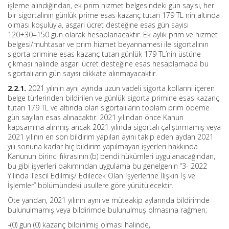
işleme alındığından, ek prim hizmet belgesindeki gün sayısı, her
bir sigortalının günlük prime esas kazanç tutarı 179 TL nin altında
olması koşuluyla, asgari ücret desteğine esas gün sayısı
120+30=150 gün olarak hesaplanacaktır. Ek aylık prim ve hizmet
belgesi/muhtasar ve prim hizmet beyannamesi ile sigortalının
sigorta primine esas kazanç tutarı günlük 179 TL’nin üstüne
çıkması halinde asgari ücret desteğine esas hesaplamada bu
sigortalıların gün sayısı dikkate alınmayacaktır.
2.2.1.
2021 yılının aynı ayında uzun vadeli sigorta kollarını içeren
belge türlerinden bildirilen ve günlük sigorta primine esas kazanç
tutarı 179 TL ve altında olan sigortalıların toplam prim ödeme
gün sayıları esas alınacaktır. 2021 yılından önce Kanun
kapsamına alınmış ancak 2021 yılında sigortalı çalıştırmamış veya
2021 yılının en son bildirim yapılan ayını takip eden aydan 2021
yılı sonuna kadar hiç bildirim yapılmayan işyerleri hakkında
Kanunun birinci fıkrasının (b) bendi hükümleri uygulanacağından,
bu gibi işyerleri bakımından uygulama bu genelgenin “3- 2022
Yılında Tescil Edilmiş/ Edilecek Olan İşyerlerine İlişkin İş ve
İşlemler” bölümündeki usullere göre yürütülecektir.
Öte yandan, 2021 yılının aynı ve müteakip aylarında bildirimde
bulunulmamış veya bildirimde bulunulmuş olmasına rağmen;
-(0) gün (0) kazanç bildirilmiş olması halinde,