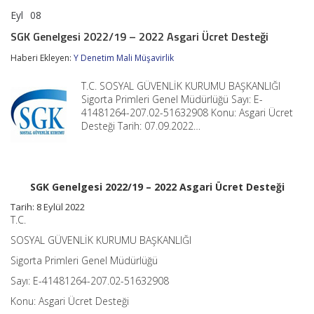
Eyl
08
SGK
yorumlar kapalı
Genelgesi
SGK Genelgesi 2022/19 – 2022 Asgari Ücret Desteği
2022/19
–
Haberi Ekleyen:
Y Denetim Mali Müşavirlik
2022
Asgari
T.C. SOSYAL GÜVENLİK KURUMU BAŞKANLIĞI
Ücret
Desteği
Sigorta Primleri Genel Müdürlüğü Sayı: E-
için
41481264-207.02-51632908 Konu: Asgari Ücret
Desteği Tarih: 07.09.2022…
SGK Genelgesi 2022/19 – 2022 Asgari Ücret Desteği
Tarih: 8 Eylül 2022
T.C.
SOSYAL GÜVENLİK KURUMU BAŞKANLIĞI
Sigorta Primleri Genel Müdürlüğü
Sayı: E-41481264-207.02-51632908
Konu: Asgari Ücret Desteği